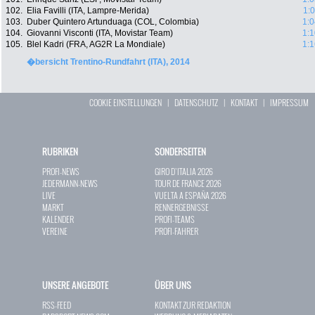
102.
Elia Favilli (ITA, Lampre-Merida)
1:
103.
Duber Quintero Artunduaga (COL, Colombia)
1:0
104.
Giovanni Visconti (ITA, Movistar Team)
1:1
105.
Blel Kadri (FRA, AG2R La Mondiale)
1:1
�bersicht Trentino-Rundfahrt (ITA), 2014
COOKIE EINSTELLUNGEN
|
DATENSCHUTZ
|
KONTAKT
|
IMPRESSUM
RUBRIKEN
SONDERSEITEN
PROFI-NEWS
GIRO D`ITALIA 2026
JEDERMANN-NEWS
TOUR DE FRANCE 2026
LIVE
VUELTA A ESPAÑA 2026
MARKT
RENNERGEBNISSE
KALENDER
PROFI-TEAMS
VEREINE
PROFI-FAHRER
UNSERE ANGEBOTE
ÜBER UNS
RSS-FEED
KONTAKT ZUR REDAKTION