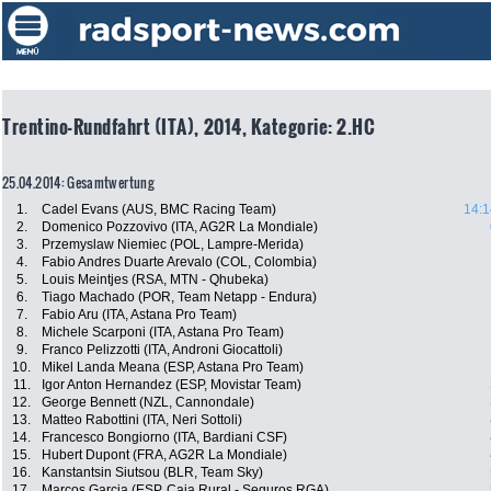
Trentino-Rundfahrt (ITA), 2014, Kategorie: 2.HC
25.04.2014: Gesamtwertung
1.
Cadel Evans (AUS, BMC Racing Team)
14:1
2.
Domenico Pozzovivo (ITA, AG2R La Mondiale)
3.
Przemyslaw Niemiec (POL, Lampre-Merida)
4.
Fabio Andres Duarte Arevalo (COL, Colombia)
5.
Louis Meintjes (RSA, MTN - Qhubeka)
6.
Tiago Machado (POR, Team Netapp - Endura)
7.
Fabio Aru (ITA, Astana Pro Team)
8.
Michele Scarponi (ITA, Astana Pro Team)
9.
Franco Pelizzotti (ITA, Androni Giocattoli)
10.
Mikel Landa Meana (ESP, Astana Pro Team)
11.
Igor Anton Hernandez (ESP, Movistar Team)
12.
George Bennett (NZL, Cannondale)
13.
Matteo Rabottini (ITA, Neri Sottoli)
14.
Francesco Bongiorno (ITA, Bardiani CSF)
15.
Hubert Dupont (FRA, AG2R La Mondiale)
16.
Kanstantsin Siutsou (BLR, Team Sky)
17.
Marcos Garcia (ESP, Caja Rural - Seguros RGA)