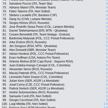
74.
Salvatore Puccio (ITA, Team Sky)
4
75.
Adriano Malori (ITA, Movistar Team)
4
76.
Fabio Taborre (ITA, Neri Sottoli)
4
77.
Stefano Locatelli (ITA, Bardiani CSF)
4
78.
Gang Xu (CHN, Lampre-Merida)
4
79.
Sergey Klimov (RUS, Rusvelo)
4
80.
Jose Rodolfo Serpa Perez (COL, Lampre-Merida)
4
81.
Daniel Teklehaimanot (ERI, MTN - Qhubeka)
5
82.
Cesare Benedetti (ITA, Team Netapp - Endura)
5
83.
Bartlomiej Matysiak (POL, CCC Polsat Polkowice)
5
84.
Artur Ershov (RUS, Rusvelo)
5
85.
Jim Songezo (RSA, MTN - Qhubeka)
5
86.
Alex Dowsett (GBR, Movistar Team)
5
87.
Adrian Honkisz (POL, CCC Polsat Polkowice)
5
88.
Evan Huffman (USA, Astana Pro Team)
5
89.
Antonio Molina (ESP, Caja Rural - Seguros RGA)
5
90.
Juan Esteba Arango Carvajal (COL, Colombia)
5
91.
Alexander Serov (RUS, Rusvelo)
5
92.
Maciej Paterski (POL, CCC Polsat Polkowice)
5
93.
Leonardo Fabio Duque (COL, Colombia)
5
94.
Julian Kern (GER, AG2R La Mondiale)
5
95.
Josef Cerny (CZE, CCC Polsat Polkowice)
5
96.
Patrick Gretsch (GER, AG2R La Mondiale)
5
97.
Andrei Solomennikov (RUS, Rusvelo)
5
98.
Samuele Conti (ITA, Neri Sottoli)
5
99.
Giorgio Cecchinel (ITA, Neri Sottoli)
5
100.
Luigi Miletta (ITA, Neri Sottoli)
1:0
101.
Enrique Sanz (ESP, Movistar Team)
1:0