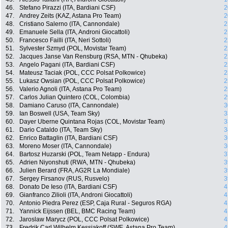
46.
Stefano Pirazzi (ITA, Bardiani CSF)
2
47.
Andrey Zeits (KAZ, Astana Pro Team)
2
48.
Cristiano Salerno (ITA, Cannondale)
2
49.
Emanuele Sella (ITA, Androni Giocattoli)
2
50.
Francesco Failli (ITA, Neri Sottoli)
2
51.
Sylvester Szmyd (POL, Movistar Team)
2
52.
Jacques Janse Van Rensburg (RSA, MTN - Qhubeka)
2
53.
Angelo Pagani (ITA, Bardiani CSF)
2
54.
Mateusz Taciak (POL, CCC Polsat Polkowice)
2
55.
Lukasz Owsian (POL, CCC Polsat Polkowice)
2
56.
Valerio Agnoli (ITA, Astana Pro Team)
2
57.
Carlos Julian Quintero (COL, Colombia)
2
58.
Damiano Caruso (ITA, Cannondale)
3
59.
Ian Boswell (USA, Team Sky)
3
60.
Dayer Uberne Quintana Rojas (COL, Movistar Team)
3
61.
Dario Cataldo (ITA, Team Sky)
3
62.
Enrico Battaglin (ITA, Bardiani CSF)
3
63.
Moreno Moser (ITA, Cannondale)
3
64.
Bartosz Huzarski (POL, Team Netapp - Endura)
3
65.
Adrien Niyonshuti (RWA, MTN - Qhubeka)
3
66.
Julien Berard (FRA, AG2R La Mondiale)
3
67.
Sergey Firsanov (RUS, Rusvelo)
3
68.
Donato De Ieso (ITA, Bardiani CSF)
4
69.
Gianfranco Zilioli (ITA, Androni Giocattoli)
4
70.
Antonio Piedra Perez (ESP, Caja Rural - Seguros RGA)
4
71.
Yannick Eijssen (BEL, BMC Racing Team)
4
72.
Jaroslaw Marycz (POL, CCC Polsat Polkowice)
4
73.
Fredrik Carl Wilhelm Kessiakoff (SWE, Astana Pro Team)
4