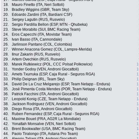
18.
Mauro Finetto (ITA, Neri Sottoli)
19.
Bradley Wiggins (GBR, Team Sky)
20.
Edoardo Zardini (ITA, Bardiani CSF)
21.
Sergey Lagutin (RUS, Rusvelo)
22.
Sergio Pardilla Bellon (ESP, MTN - Qhubeka)
23.
Steve Morabito (SUI, BMC Racing Team)
24.
Eros Capecchi (ITA, Movistar Team)
25.
Ivan Basso (ITA, Cannondale)
26.
Jarlinson Pantano (COL, Colombia)
27.
Winner Anacona Gomez (COL, Lampre-Merida)
28.
Ilnur Zakarin (RUS, Rusvelo)
29.
Artem Ovechkin (RUS, Rusvelo)
30.
Marek Rutkiewicz (POL, CCC Polsat Polkowice)
1
31.
Yonder Godoy (VEN, Androni Giocattoli)
1
32.
Amets Txurruka (ESP, Caja Rural - Seguros RGA)
1
33.
Philip Deignan (IRL, Team Sky)
1
34.
David De La Cruz Melgarejo (ESP, Team Netapp - Endura)
1
35.
José Pimenta Costa Mendes (POR, Team Netapp - Endura)
1
36.
Patrick Facchini (ITA, Androni Giocattoli)
1
37.
Leopold Konig (CZE, Team Netapp - Endura)
1
38.
Jackson Rodriguez (VEN, Androni Giocattoli)
1
39.
Diego Rosa (ITA, Androni Giocattoli)
1
40.
Ruben Fernandez (ESP, Caja Rural - Seguros RGA)
1
41.
Maxime Bouet (FRA, AG2R La Mondiale)
1
42.
Yonattah Monsalve (VEN, Neri Sottoli)
1
43.
Brent Bookwalter (USA, BMC Racing Team)
1
44.
Paolo Tiralongo (ITA, Astana Pro Team)
1
45.
Alessio Taliani (ITA, Androni Giocattoli)
1