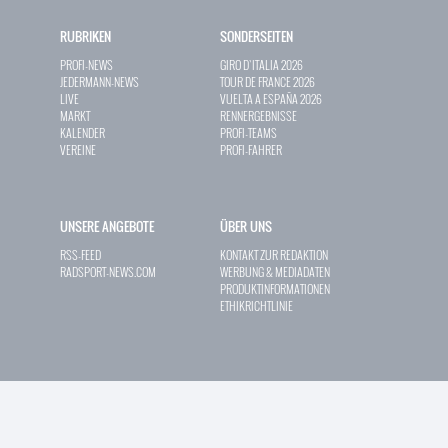
RUBRIKEN
SONDERSEITEN
PROFI-NEWS
GIRO D`ITALIA 2026
JEDERMANN-NEWS
TOUR DE FRANCE 2026
LIVE
VUELTA A ESPAÑA 2026
MARKT
RENNERGEBNISSE
KALENDER
PROFI-TEAMS
VEREINE
PROFI-FAHRER
UNSERE ANGEBOTE
ÜBER UNS
RSS-FEED
KONTAKT ZUR REDAKTION
RADSPORT-NEWS.COM
WERBUNG & MEDIADATEN
PRODUKTINFORMATIONEN
ETHIKRICHTLINIE