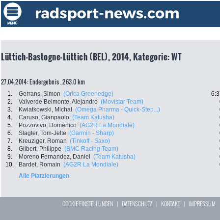
Lüttich-Bastogne-Lüttich (BEL), 2014, Kategorie: WT
27.04.2014: Endergebnis , 263.0 km
1.
Gerrans, Simon
(Orica Greenedge)
6:3
2.
Valverde Belmonte, Alejandro
(Movistar Team)
3.
Kwiatkowski, Michal
(Omega Pharma - Quick-Step...)
4.
Caruso, Gianpaolo
(Team Katusha)
5.
Pozzovivo, Domenico
(AG2R La Mondiale)
6.
Slagter, Tom-Jelte
(Garmin - Sharp)
7.
Kreuziger, Roman
(Tinkoff - Saxo)
8.
Gilbert, Philippe
(BMC Racing Team)
9.
Moreno Fernandez, Daniel
(Team Katusha)
10.
Bardet, Romain
(AG2R La Mondiale)
Alle Platzierungen
COOKIE EINSTELLUNGEN
|
DATENSCHUTZ
|
KONTAKT
|
IMPRESSUM