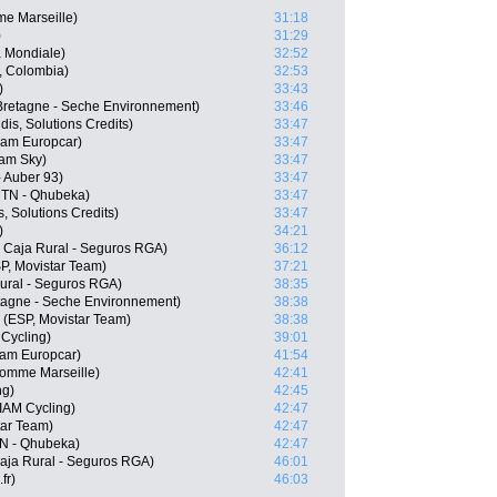
me Marseille)
31:18
)
31:29
 Mondiale)
32:52
, Colombia)
32:53
)
33:43
 Bretagne - Seche Environnement)
33:46
dis, Solutions Credits)
33:47
am Europcar)
33:47
eam Sky)
33:47
- Auber 93)
33:47
MTN - Qhubeka)
33:47
, Solutions Credits)
33:47
)
34:21
, Caja Rural - Seguros RGA)
36:12
SP, Movistar Team)
37:21
Rural - Seguros RGA)
38:35
tagne - Seche Environnement)
38:38
s (ESP, Movistar Team)
38:38
Cycling)
39:01
eam Europcar)
41:54
Pomme Marseille)
42:41
ng)
42:45
IAM Cycling)
42:47
tar Team)
42:47
N - Qhubeka)
42:47
aja Rural - Seguros RGA)
46:01
fr)
46:03