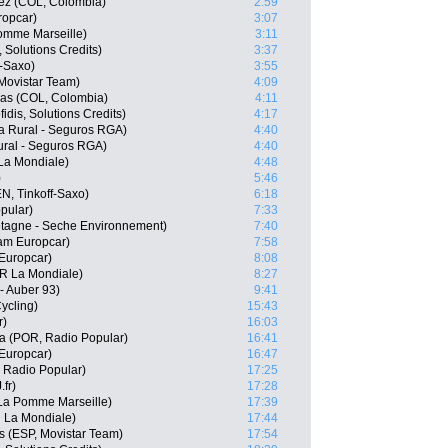
ez (COL, Colombia)
2:59
ropcar)
3:07
Pomme Marseille)
3:11
 Solutions Credits)
3:37
f-Saxo)
3:55
Movistar Team)
4:09
as (COL, Colombia)
4:11
idis, Solutions Credits)
4:17
a Rural - Seguros RGA)
4:40
ural - Seguros RGA)
4:40
La Mondiale)
4:48
)
5:46
N, Tinkoff-Saxo)
6:18
pular)
7:33
etagne - Seche Environnement)
7:40
am Europcar)
7:58
 Europcar)
8:08
2R La Mondiale)
8:27
- Auber 93)
9:41
Cycling)
15:43
r)
16:03
va (POR, Radio Popular)
16:41
Europcar)
16:47
 Radio Popular)
17:25
fr)
17:28
 La Pomme Marseille)
17:39
R La Mondiale)
17:44
s (ESP, Movistar Team)
17:54