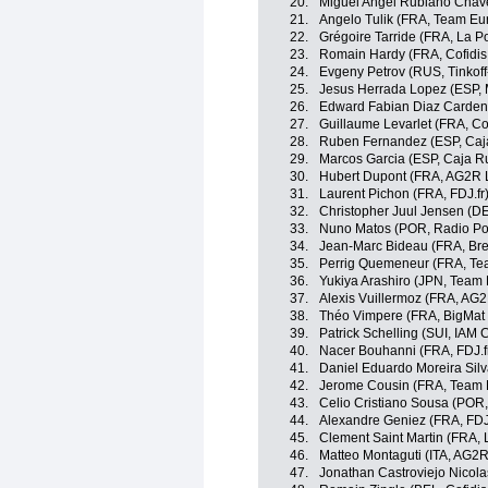
20.
Miguel Angel Rubiano Chav
21.
Angelo Tulik (FRA, Team Eu
22.
Grégoire Tarride (FRA, La 
23.
Romain Hardy (FRA, Cofidis,
24.
Evgeny Petrov (RUS, Tinkof
25.
Jesus Herrada Lopez (ESP, 
26.
Edward Fabian Diaz Carden
27.
Guillaume Levarlet (FRA, Cof
28.
Ruben Fernandez (ESP, Caj
29.
Marcos Garcia (ESP, Caja R
30.
Hubert Dupont (FRA, AG2R 
31.
Laurent Pichon (FRA, FDJ.fr
32.
Christopher Juul Jensen (DE
33.
Nuno Matos (POR, Radio Po
34.
Jean-Marc Bideau (FRA, Br
35.
Perrig Quemeneur (FRA, Te
36.
Yukiya Arashiro (JPN, Team
37.
Alexis Vuillermoz (FRA, AG
38.
Théo Vimpere (FRA, BigMat 
39.
Patrick Schelling (SUI, IAM 
40.
Nacer Bouhanni (FRA, FDJ.f
41.
Daniel Eduardo Moreira Sil
42.
Jerome Cousin (FRA, Team 
43.
Celio Cristiano Sousa (POR,
44.
Alexandre Geniez (FRA, FDJ.
45.
Clement Saint Martin (FRA,
46.
Matteo Montaguti (ITA, AG2
47.
Jonathan Castroviejo Nicola