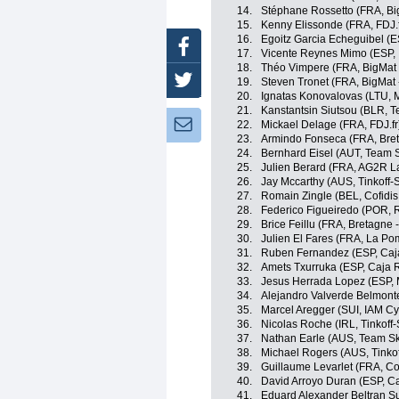
14.
Stéphane Rossetto (FRA, Bi
15.
Kenny Elissonde (FRA, FDJ.f
16.
Egoitz Garcia Echeguibel (ES
Facebook
17.
Vicente Reynes Mimo (ESP, 
18.
Théo Vimpere (FRA, BigMat 
Twitter
19.
Steven Tronet (FRA, BigMat 
20.
Ignatas Konovalovas (LTU,
21.
Kanstantsin Siutsou (BLR, 
Newsletter:
22.
Mickael Delage (FRA, FDJ.fr
23.
Armindo Fonseca (FRA, Bre
24.
Bernhard Eisel (AUT, Team 
25.
Julien Berard (FRA, AG2R L
26.
Jay Mccarthy (AUS, Tinkoff-
27.
Romain Zingle (BEL, Cofidis,
28.
Federico Figueiredo (POR, 
29.
Brice Feillu (FRA, Bretagne
30.
Julien El Fares (FRA, La Po
31.
Ruben Fernandez (ESP, Caj
32.
Amets Txurruka (ESP, Caja 
33.
Jesus Herrada Lopez (ESP, 
34.
Alejandro Valverde Belmont
35.
Marcel Aregger (SUI, IAM Cy
36.
Nicolas Roche (IRL, Tinkoff
37.
Nathan Earle (AUS, Team S
38.
Michael Rogers (AUS, Tinko
39.
Guillaume Levarlet (FRA, Cof
40.
David Arroyo Duran (ESP, C
41.
Eduard Alexander Beltran Su