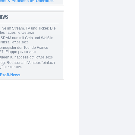
deos & Podcasts im Überblick
-NEWS
live im Stream, TV und Ticker: Die
des Tages
| 07.08.2026
 SRAM nun mit Gelb und Weiß in
 Nizza
| 07.08.2026
enregister der Tour de France
 7. Etappe
| 07.08.2026
Queen K. hat gezeigt“
| 07.08.2026
 weg: Reusser am Ventoux “einfach
g“
| 07.08.2026
 Profi-News