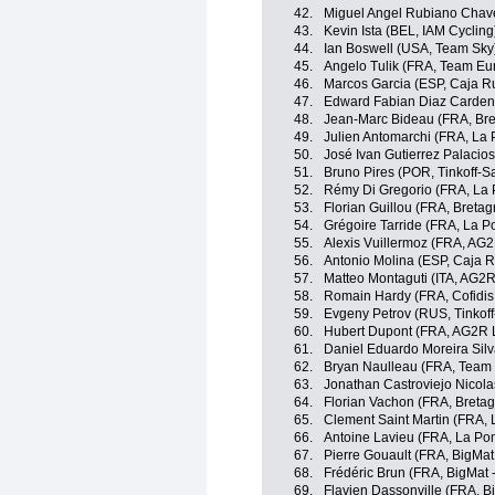
42.
Miguel Angel Rubiano Chav
43.
Kevin Ista (BEL, IAM Cycling
44.
Ian Boswell (USA, Team Sky
45.
Angelo Tulik (FRA, Team Eu
46.
Marcos Garcia (ESP, Caja R
47.
Edward Fabian Diaz Carden
48.
Jean-Marc Bideau (FRA, Br
49.
Julien Antomarchi (FRA, La
50.
José Ivan Gutierrez Palacio
51.
Bruno Pires (POR, Tinkoff-S
52.
Rémy Di Gregorio (FRA, La
53.
Florian Guillou (FRA, Breta
54.
Grégoire Tarride (FRA, La 
55.
Alexis Vuillermoz (FRA, AG
56.
Antonio Molina (ESP, Caja 
57.
Matteo Montaguti (ITA, AG2
58.
Romain Hardy (FRA, Cofidis,
59.
Evgeny Petrov (RUS, Tinkof
60.
Hubert Dupont (FRA, AG2R 
61.
Daniel Eduardo Moreira Sil
62.
Bryan Naulleau (FRA, Team
63.
Jonathan Castroviejo Nicola
64.
Florian Vachon (FRA, Breta
65.
Clement Saint Martin (FRA,
66.
Antoine Lavieu (FRA, La Po
67.
Pierre Gouault (FRA, BigMat
68.
Frédéric Brun (FRA, BigMat 
69.
Flavien Dassonville (FRA, B