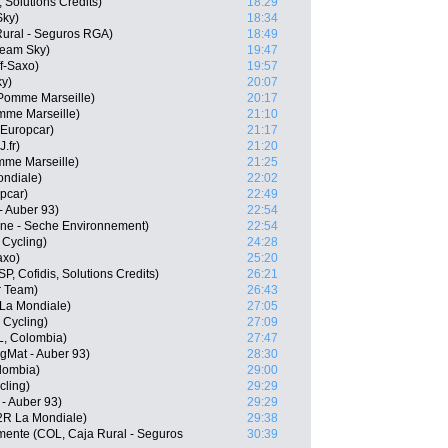
 Solutions Credits)
18:29
Sky)
18:34
Rural - Seguros RGA)
18:49
eam Sky)
19:47
f-Saxo)
19:57
ky)
20:07
 Pomme Marseille)
20:17
mme Marseille)
21:10
 Europcar)
21:17
.fr)
21:20
mme Marseille)
21:25
ondiale)
22:02
pcar)
22:49
- Auber 93)
22:54
gne - Seche Environnement)
22:54
 Cycling)
24:28
axo)
25:20
P, Cofidis, Solutions Credits)
26:21
r Team)
26:43
La Mondiale)
27:05
 Cycling)
27:09
, Colombia)
27:47
igMat - Auber 93)
28:30
lombia)
29:00
cling)
29:29
 - Auber 93)
29:29
2R La Mondiale)
29:38
mente (COL, Caja Rural - Seguros
30:39