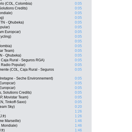
elo (COL, Colombia)
0:05
olutions Credits)
0:05
ondiale)
0:05
ng)
0:05
MTN - Qhubeka)
0:05
pular)
0:05
am Europcar)
0:05
Cycling)
0:05
)
0:05
lombia)
0:05
tar Team)
0:05
N - Qhubeka)
0:05
, Caja Rural - Seguros RGA)
0:05
 Radio Popular)
0:05
mente (COL, Caja Rural - Seguros
0:05
 Bretagne - Seche Environnement)
0:05
 Europcar)
0:05
Europcar)
0:05
, Solutions Credits)
0:05
SP, Movistar Team)
0:05
N, Tinkoff-Saxo)
0:05
eam Sky)
0:20
)
1:26
.fr)
1:26
me Marseille)
1:46
 Mondiale)
1:46
fr)
1:46