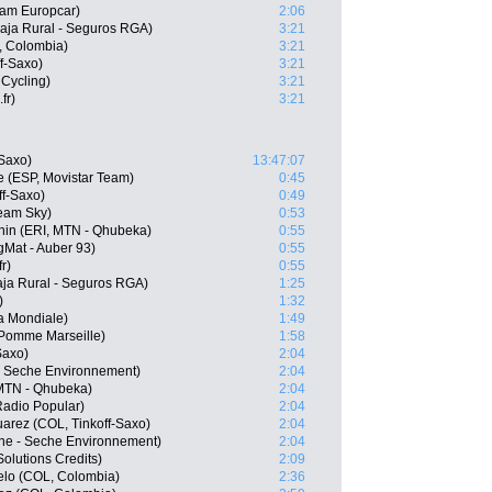
eam Europcar)
2:06
aja Rural - Seguros RGA)
3:21
, Colombia)
3:21
f-Saxo)
3:21
Cycling)
3:21
fr)
3:21
-Saxo)
13:47:07
e (ESP, Movistar Team)
0:45
ff-Saxo)
0:49
Team Sky)
0:53
in (ERI, MTN - Qhubeka)
0:55
gMat - Auber 93)
0:55
r)
0:55
aja Rural - Seguros RGA)
1:25
)
1:32
a Mondiale)
1:49
 Pomme Marseille)
1:58
Saxo)
2:04
 - Seche Environnement)
2:04
 MTN - Qhubeka)
2:04
Radio Popular)
2:04
arez (COL, Tinkoff-Saxo)
2:04
gne - Seche Environnement)
2:04
olutions Credits)
2:09
elo (COL, Colombia)
2:36