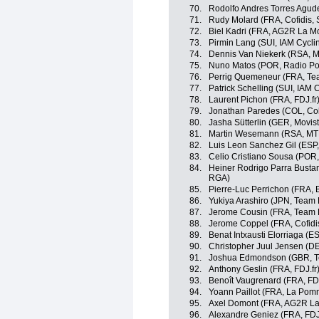
70.
Rodolfo Andres Torres Agud
71.
Rudy Molard (FRA, Cofidis, S
72.
Biel Kadri (FRA, AG2R La M
73.
Pirmin Lang (SUI, IAM Cycli
74.
Dennis Van Niekerk (RSA, 
75.
Nuno Matos (POR, Radio Po
76.
Perrig Quemeneur (FRA, Te
77.
Patrick Schelling (SUI, IAM 
78.
Laurent Pichon (FRA, FDJ.fr
79.
Jonathan Paredes (COL, Co
80.
Jasha Sütterlin (GER, Movis
81.
Martin Wesemann (RSA, MT
82.
Luis Leon Sanchez Gil (ESP
83.
Celio Cristiano Sousa (POR,
84.
Heiner Rodrigo Parra Busta
RGA)
85.
Pierre-Luc Perrichon (FRA,
86.
Yukiya Arashiro (JPN, Team
87.
Jerome Cousin (FRA, Team 
88.
Jerome Coppel (FRA, Cofidis
89.
Benat Intxausti Elorriaga (E
90.
Christopher Juul Jensen (DE
91.
Joshua Edmondson (GBR, T
92.
Anthony Geslin (FRA, FDJ.fr
93.
Benoît Vaugrenard (FRA, FDJ
94.
Yoann Paillot (FRA, La Pom
95.
Axel Domont (FRA, AG2R La
96.
Alexandre Geniez (FRA, FDJ.