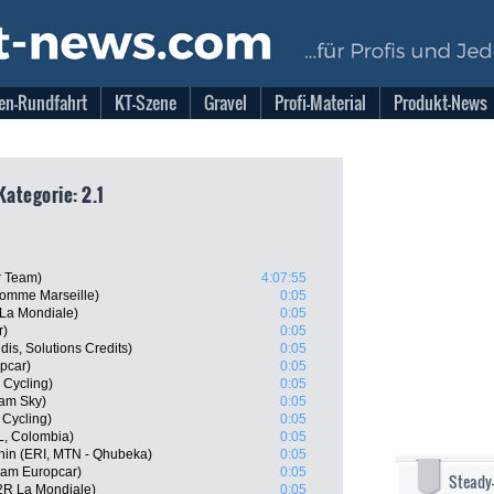
en-Rundfahrt
KT-Szene
Gravel
Profi-Material
Produkt-News
Kategorie: 2.1
r Team)
4:07:55
Pomme Marseille)
0:05
La Mondiale)
0:05
r)
0:05
dis, Solutions Credits)
0:05
pcar)
0:05
 Cycling)
0:05
eam Sky)
0:05
 Cycling)
0:05
, Colombia)
0:05
in (ERI, MTN - Qhubeka)
0:05
am Europcar)
0:05
Steady
2R La Mondiale)
0:05