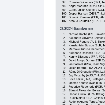
97.
Romain Guillemois (FRA, T
98.
Angel Madrazo Ruiz (ESP, C
99.
Carlos Julian Quintero (COL
100.
Jesper Hansen (DEN, Tinkof
101.
Dominic Klemme (GER, IAM 
102.
Arnaud Courteille (FRA, FDJ.
22.06.2014: Gesamtwertung
1.
Nicolas Roche (IRL, Tinkoff
2.
Alejandro Valverde Belmont
3.
Michael Rogers (AUS, Tinko
4.
Kanstantsin Siutsou (BLR, 
5.
Merhawi Kudus Ghebremedh
6.
Stéphane Rossetto (FRA, Bi
7.
Kenny Elissonde (FRA, FDJ.f
8.
David Arroyo Duran (ESP, C
9.
Ian Boswell (USA, Team Sky
10.
Julien Berard (FRA, AG2R L
11.
Rémy Di Gregorio (FRA, La
12.
Jay Mccarthy (AUS, Tinkoff-
13.
Brice Feillu (FRA, Bretagne
14.
Ignatas Konovalovas (LTU,
15.
Federico Figueiredo (POR, 
16.
Eduard Alexander Beltran Su
17.
Florian Guillou (FRA, Breta
18.
Rudy Molard (FRA, Cofidis, S
19.
Rodolfo Andres Torres Agud