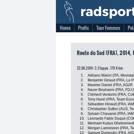
Home
Profis
Tour Femmes
Pol
Route du Sud (FRA), 2014, 
22.06.2014: 3. Etappe , 179.4 km
1.
Adriano Malori (ITA, Movista
2.
Benjamin Giraud (FRA, La 
3.
Maxime Daniel (FRA, AG2R 
4.
Nacer Bouhanni (FRA, FDJ.f
5.
Clément Venturini (FRA, Cofi
6.
Tony Hurel (FRA, Team Euro
7.
Sébastien Hinault (FRA, IAM
8.
Christopher Sutton (AUS, T
9.
Sylvain Chavanel (FRA, IAM
10.
Leonardo Fabio Duque (COL
11.
Merhawi Kudus Ghebremedh
12.
Morgan Lamoisson (FRA, Te
13.
Samuel Dumoulin (FRA, AG