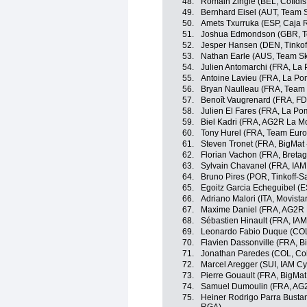
48.
Romain Zingle (BEL, Cofidis,
49.
Bernhard Eisel (AUT, Team 
50.
Amets Txurruka (ESP, Caja 
51.
Joshua Edmondson (GBR, T
52.
Jesper Hansen (DEN, Tinkof
53.
Nathan Earle (AUS, Team S
54.
Julien Antomarchi (FRA, La
55.
Antoine Lavieu (FRA, La Po
56.
Bryan Naulleau (FRA, Team
57.
Benoît Vaugrenard (FRA, FDJ
58.
Julien El Fares (FRA, La Po
59.
Biel Kadri (FRA, AG2R La M
60.
Tony Hurel (FRA, Team Euro
61.
Steven Tronet (FRA, BigMat 
62.
Florian Vachon (FRA, Breta
63.
Sylvain Chavanel (FRA, IAM
64.
Bruno Pires (POR, Tinkoff-S
65.
Egoitz Garcia Echeguibel (ES
66.
Adriano Malori (ITA, Movista
67.
Maxime Daniel (FRA, AG2R 
68.
Sébastien Hinault (FRA, IAM
69.
Leonardo Fabio Duque (COL
70.
Flavien Dassonville (FRA, B
71.
Jonathan Paredes (COL, Co
72.
Marcel Aregger (SUI, IAM Cy
73.
Pierre Gouault (FRA, BigMat
74.
Samuel Dumoulin (FRA, AG
75.
Heiner Rodrigo Parra Busta