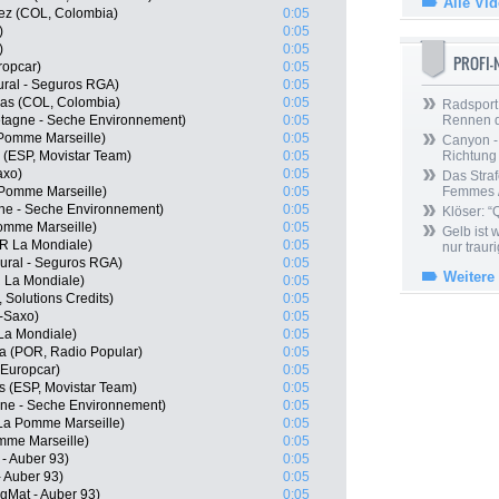
Alle Vi
ez (COL, Colombia)
0:05
)
0:05
)
0:05
PROFI
ropcar)
0:05
ural - Seguros RGA)
0:05
as (COL, Colombia)
0:05
Radsport 
etagne - Seche Environnement)
0:05
Rennen 
 Pomme Marseille)
0:05
Canyon -
s (ESP, Movistar Team)
0:05
Richtung
axo)
0:05
Das Straf
 Pomme Marseille)
0:05
Femmes /
gne - Seche Environnement)
0:05
Klöser: “
Pomme Marseille)
0:05
Gelb ist
2R La Mondiale)
0:05
nur trauri
Rural - Seguros RGA)
0:05
Weitere
R La Mondiale)
0:05
 Solutions Credits)
0:05
f-Saxo)
0:05
La Mondiale)
0:05
va (POR, Radio Popular)
0:05
 Europcar)
0:05
s (ESP, Movistar Team)
0:05
gne - Seche Environnement)
0:05
 La Pomme Marseille)
0:05
mme Marseille)
0:05
 - Auber 93)
0:05
- Auber 93)
0:05
igMat - Auber 93)
0:05