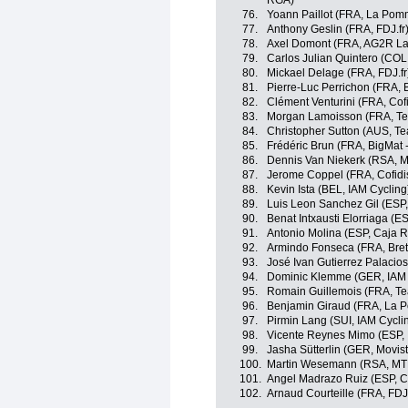
RGA)
76.
Yoann Paillot (FRA, La Pom
77.
Anthony Geslin (FRA, FDJ.fr
78.
Axel Domont (FRA, AG2R La
79.
Carlos Julian Quintero (COL
80.
Mickael Delage (FRA, FDJ.fr
81.
Pierre-Luc Perrichon (FRA,
82.
Clément Venturini (FRA, Cofi
83.
Morgan Lamoisson (FRA, Te
84.
Christopher Sutton (AUS, T
85.
Frédéric Brun (FRA, BigMat 
86.
Dennis Van Niekerk (RSA, 
87.
Jerome Coppel (FRA, Cofidis
88.
Kevin Ista (BEL, IAM Cycling
89.
Luis Leon Sanchez Gil (ESP
90.
Benat Intxausti Elorriaga (E
91.
Antonio Molina (ESP, Caja 
92.
Armindo Fonseca (FRA, Bre
93.
José Ivan Gutierrez Palacio
94.
Dominic Klemme (GER, IAM 
95.
Romain Guillemois (FRA, T
96.
Benjamin Giraud (FRA, La 
97.
Pirmin Lang (SUI, IAM Cycli
98.
Vicente Reynes Mimo (ESP, 
99.
Jasha Sütterlin (GER, Movis
100.
Martin Wesemann (RSA, MT
101.
Angel Madrazo Ruiz (ESP, C
102.
Arnaud Courteille (FRA, FDJ.