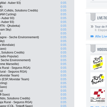
gMat - Auber 93)
0:05
r)
0:05
P, Cofidis, Solutions Credits)
0:05
IAM Cycling)
0:05
LIVE-T
- Auber 93)
0:05
- Auber 93)
0:05
 MTN - Qhubeka)
0:05
Tour de
Team Sky)
0:05
8. Etappe
)
0:05
Alle Liv
tagne - Seche Environnement)
0:05
Sky)
0:05
a Mondiale)
0:05
VIDEOS
Saxo)
0:05
 Solutions Credits)
0:05
Radio Popular)
0:05
 - Seche Environnement)
0:05
mme Marseille)
0:05
a Rural - Seguros RGA)
0:05
Rural - Seguros RGA)
0:05
Movistar Team)
0:05
e (ESP, Movistar Team)
0:05
cling)
0:05
-Saxo)
0:05
ky)
0:05
ff-Saxo)
0:05
idis, Solutions Credits)
0:05
aja Rural - Seguros RGA)
0:05
arez (COL, Tinkoff-Saxo)
0:05