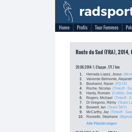
Home
Profis
Tour Femmes
Pol
Route du Sud (FRA), 2014, 
20.06.2014: 1. Etappe , 171.7 km
1.
Herrada Lopez, Jesus
(Movi
2.
Valverde Belmonte, Alejand
3.
Bouhanni, Nacer
(FDJ.fr)
4.
Roche, Nicolas
(Tinkoff - S
5.
Hardy, Romain
(Cofidis, Sol
6.
Rogers, Michael
(Tinkoff - 
7.
Di Gregorio, Rémy
(Team L
8.
Boswell, Ian
(Team SKY)
9.
McCarthy, Jay
(Tinkoff - Sax
10.
Rossetto, Stephane
(Bigmat
Alle Platzierungen