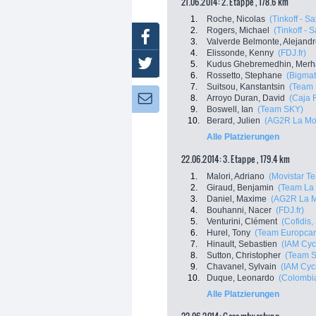
21.06.2014: 2. Etappe , 178.6 km
1.
Roche, Nicolas
(Tinkoff - S
2.
Rogers, Michael
(Tinkoff - 
Facebook
3.
Valverde Belmonte, Alejand
4.
Elissonde, Kenny
(FDJ.fr)
Twitter
5.
Kudus Ghebremedhin, Merh
6.
Rossetto, Stephane
(Bigmat
7.
Suitsou, Kanstantsin
(Team
8.
Arroyo Duran, David
(Caja 
Newsletter:
9.
Boswell, Ian
(Team SKY)
10.
Berard, Julien
(AG2R La Mo
Alle Platzierungen
22.06.2014: 3. Etappe , 179.4 km
1.
Malori, Adriano
(Movistar T
2.
Giraud, Benjamin
(Team La
3.
Daniel, Maxime
(AG2R La M
4.
Bouhanni, Nacer
(FDJ.fr)
5.
Venturini, Clément
(Cofidis,
6.
Hurel, Tony
(Team Europcar
7.
Hinault, Sebastien
(IAM Cyc
8.
Sutton, Christopher
(Team 
9.
Chavanel, Sylvain
(IAM Cyc
10.
Duque, Leonardo
(Colombi
Alle Platzierungen