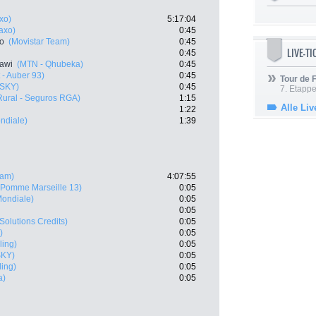
axo)
5:17:04
Saxo)
0:45
ro
(Movistar Team)
0:45
LIVE-T
0:45
awi
(MTN - Qhubeka)
0:45
 - Auber 93)
0:45
Tour de
 SKY)
0:45
7. Etappe
Rural - Seguros RGA)
1:15
Alle Liv
1:22
ndiale)
1:39
eam)
4:07:55
 Pomme Marseille 13)
0:05
ondiale)
0:05
0:05
 Solutions Credits)
0:05
)
0:05
ling)
0:05
SKY)
0:05
ling)
0:05
a)
0:05