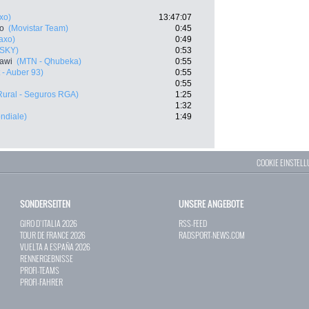
axo)
13:47:07
ro
(Movistar Team)
0:45
Saxo)
0:49
 SKY)
0:53
awi
(MTN - Qhubeka)
0:55
 - Auber 93)
0:55
0:55
Rural - Seguros RGA)
1:25
1:32
ndiale)
1:49
COOKIE EINSTEL
SONDERSEITEN
UNSERE ANGEBOTE
GIRO D`ITALIA 2026
RSS-FEED
TOUR DE FRANCE 2026
RADSPORT-NEWS.COM
VUELTA A ESPAÑA 2026
RENNERGEBNISSE
PROFI-TEAMS
PROFI-FAHRER