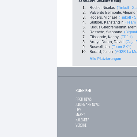
22.06.2014: Gesamtwertung
1.
Roche, Nicolas
(Tinkoff - S
2.
Valverde Belmonte, Alejand
3.
Rogers, Michael
(Tinkoff - 
4.
Suitsou, Kanstantsin
(Team
5.
Kudus Ghebremedhin, Merh
6.
Rossetto, Stephane
(Bigmat
7.
Elissonde, Kenny
(FDJ.fr)
8.
Arroyo Duran, David
(Caja 
9.
Boswell, Ian
(Team SKY)
10.
Berard, Julien
(AG2R La Mo
Alle Platzierungen
RUBRIKEN
PROFI-NEWS
JEDERMANN-NEWS
LIVE
MARKT
KALENDER
VEREINE