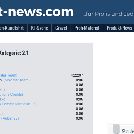
en-Rundfahrt
KT-Szene
Gravel
Profi-Material
Produkt-News
Kategorie: 2.1
star Team)
4:22:07
ro
(Movistar Team)
0:06
0:06
axo)
0:06
utions Credits)
0:06
Saxo)
0:06
a Pomme Marseille 13)
0:06
0:06
o)
0:06
 - Auber 93)
0:06
Steady