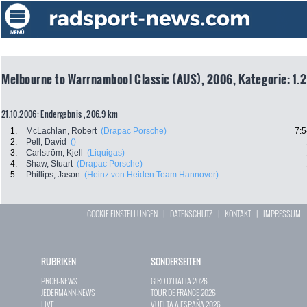
Melbourne to Warrnambool Classic (AUS), 2006, Kategorie: 1.2
21.10.2006: Endergebnis , 206.9 km
1.
McLachlan, Robert
(Drapac Porsche)
7:5
2.
Pell, David
()
3.
Carlström, Kjell
(Liquigas)
4.
Shaw, Stuart
(Drapac Porsche)
5.
Phillips, Jason
(Heinz von Heiden Team Hannover)
COOKIE EINSTELLUNGEN
|
DATENSCHUTZ
|
KONTAKT
|
IMPRESSUM
RUBRIKEN
SONDERSEITEN
PROFI-NEWS
GIRO D`ITALIA 2026
JEDERMANN-NEWS
TOUR DE FRANCE 2026
LIVE
VUELTA A ESPAÑA 2026