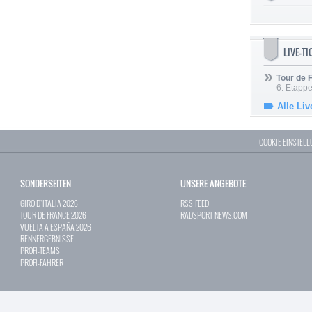
LIVE-T
Tour de
6. Etapp
Alle Liv
COOKIE EINSTEL
SONDERSEITEN
UNSERE ANGEBOTE
GIRO D`ITALIA 2026
RSS-FEED
TOUR DE FRANCE 2026
RADSPORT-NEWS.COM
VUELTA A ESPAÑA 2026
RENNERGEBNISSE
PROFI-TEAMS
PROFI-FAHRER