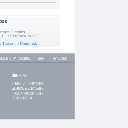
ICKER
 France Femmes
e, Do. 06.08.2026 ab 16:00
e-Ticker im Überblick
LUNGEN
|
DATENSCHUTZ
|
KONTAKT
|
IMPRESSUM
ÜBER UNS
KONTAKT ZUR REDAKTION
WERBUNG & MEDIADATEN
PRODUKTINFORMATIONEN
ETHIKRICHTLINIE