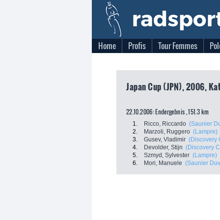
Home
Profis
Tour Femmes
Pol
Japan Cup (JPN), 2006, Kat
22.10.2006: Endergebnis , 151.3 km
1.
Ricco, Riccardo
(Saunier Du
2.
Marzoli, Ruggero
(Lampre)
3.
Gusev, Vladimir
(Discovery 
4.
Devolder, Stijn
(Discovery C
5.
Szmyd, Sylvester
(Lampre)
6.
Mori, Manuele
(Saunier Duva