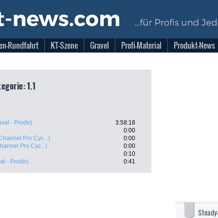
en-Rundfahrt
KT-Szene
Gravel
Profi-Material
Produkt-News
egorie: 1.1
val - Prodir)
3:58:18
0:00
Channel Pro Cyc...)
0:00
hannel Pro Cyc...)
0:00
0:10
l - Prodir)
0:41
Steady