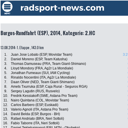
Burgos-Rundfahrt (ESP), 2014, Kategorie: 2.HC
13.08.2014: 1. Etappe , 143.0 km
1.
Juan Jose Lobato (ESP, Movistar Team)
3:2
2.
Daniel Moreno (ESP, Team Katusha)
3.
Thomas Damuseau (FRA, Team Giant-Shimano)
4.
Lloyd Mondory (FRA, Ag2r La Mondiale)
5.
Jonathan Fumeaux (SUI, IAM Cycling)
6.
Rinaldo Nocentini (ITA, Ag2r La Mondiale)
7.
Daan Oliver (NED, Team Giant-Shimano)
8.
Amets Txurruka (ESP, Caja Rural - Seguros RGA)
9.
Sergey Lagutin (RUS, Rusvelo)
10.
Fredrik Kessiakoff (SWE, Astana Pro Team)
11.
Nairo Quintana (COL, Movistar Team)
12.
Carlos Barbero (ESP, Euskadi)
13.
Valerio Agnoli (ITA, Astana Pro Team)
14.
David Belda (ESP, Burgos - BH)
15.
Rafael Andriato (BRA, Neri Sottoli)
16.
Fabio Taborre (ITA, Neri Sottoli)
17.
Daniel Teklehaimanot (ERI, MTN - Qhubeka)