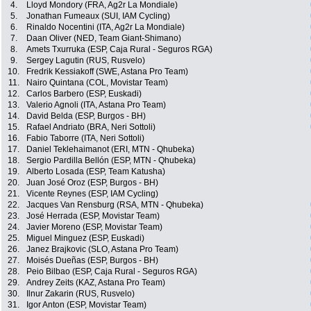
4.
Lloyd Mondory (FRA, Ag2r La Mondiale)
5.
Jonathan Fumeaux (SUI, IAM Cycling)
6.
Rinaldo Nocentini (ITA, Ag2r La Mondiale)
7.
Daan Oliver (NED, Team Giant-Shimano)
8.
Amets Txurruka (ESP, Caja Rural - Seguros RGA)
9.
Sergey Lagutin (RUS, Rusvelo)
10.
Fredrik Kessiakoff (SWE, Astana Pro Team)
11.
Nairo Quintana (COL, Movistar Team)
12.
Carlos Barbero (ESP, Euskadi)
13.
Valerio Agnoli (ITA, Astana Pro Team)
14.
David Belda (ESP, Burgos - BH)
15.
Rafael Andriato (BRA, Neri Sottoli)
16.
Fabio Taborre (ITA, Neri Sottoli)
17.
Daniel Teklehaimanot (ERI, MTN - Qhubeka)
18.
Sergio Pardilla Bellón (ESP, MTN - Qhubeka)
19.
Alberto Losada (ESP, Team Katusha)
20.
Juan José Oroz (ESP, Burgos - BH)
21.
Vicente Reynes (ESP, IAM Cycling)
22.
Jacques Van Rensburg (RSA, MTN - Qhubeka)
23.
José Herrada (ESP, Movistar Team)
24.
Javier Moreno (ESP, Movistar Team)
25.
Miguel Minguez (ESP, Euskadi)
26.
Janez Brajkovic (SLO, Astana Pro Team)
27.
Moisés Dueñas (ESP, Burgos - BH)
28.
Peio Bilbao (ESP, Caja Rural - Seguros RGA)
29.
Andrey Zeits (KAZ, Astana Pro Team)
30.
Ilnur Zakarin (RUS, Rusvelo)
31.
Igor Anton (ESP, Movistar Team)