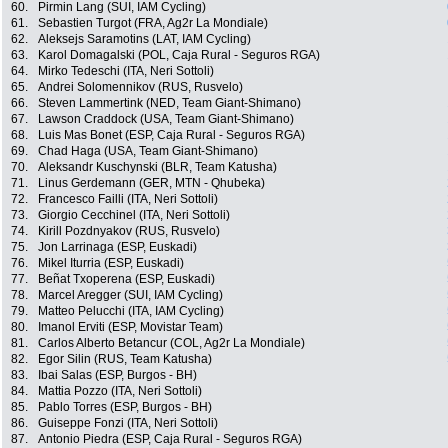
60.
Pirmin Lang (SUI, IAM Cycling)
61.
Sebastien Turgot (FRA, Ag2r La Mondiale)
62.
Aleksejs Saramotins (LAT, IAM Cycling)
63.
Karol Domagalski (POL, Caja Rural - Seguros RGA)
64.
Mirko Tedeschi (ITA, Neri Sottoli)
65.
Andrei Solomennikov (RUS, Rusvelo)
66.
Steven Lammertink (NED, Team Giant-Shimano)
67.
Lawson Craddock (USA, Team Giant-Shimano)
68.
Luis Mas Bonet (ESP, Caja Rural - Seguros RGA)
69.
Chad Haga (USA, Team Giant-Shimano)
70.
Aleksandr Kuschynski (BLR, Team Katusha)
71.
Linus Gerdemann (GER, MTN - Qhubeka)
72.
Francesco Failli (ITA, Neri Sottoli)
73.
Giorgio Cecchinel (ITA, Neri Sottoli)
74.
Kirill Pozdnyakov (RUS, Rusvelo)
75.
Jon Larrinaga (ESP, Euskadi)
76.
Mikel Iturria (ESP, Euskadi)
77.
Beñat Txoperena (ESP, Euskadi)
78.
Marcel Aregger (SUI, IAM Cycling)
79.
Matteo Pelucchi (ITA, IAM Cycling)
80.
Imanol Erviti (ESP, Movistar Team)
81.
Carlos Alberto Betancur (COL, Ag2r La Mondiale)
82.
Egor Silin (RUS, Team Katusha)
83.
Ibai Salas (ESP, Burgos - BH)
84.
Mattia Pozzo (ITA, Neri Sottoli)
85.
Pablo Torres (ESP, Burgos - BH)
86.
Guiseppe Fonzi (ITA, Neri Sottoli)
87.
Antonio Piedra (ESP, Caja Rural - Seguros RGA)