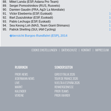
88.
Mikel Landa (ESP, Astana Pro Team)
89.
Sergei Pomoshinikov (RUS, Rusvelo)
90.
Damien Gaudin (FRA, Ag2r La Mondiale)
91.
Víctor Etxeberria (ESP, Euskadi)
1
92.
Illart Zuazubiskar (ESP, Euskadi)
1
93.
Pablo Lechuga (ESP, Euskadi)
1
94.
Sea Keong Loh (MAS, Team Giant-Shimano)
1
95.
Patrick Shelling (SUI, IAM Cycling)
1
�bersicht Burgos-Rundfahrt (ESP), 2014
COOKIE EINSTELLUNGEN
|
DATENSCHUTZ
|
KONTAKT
|
IMPRESSUM
RUBRIKEN
SONDERSEITEN
PROFI-NEWS
GIRO D`ITALIA 2026
JEDERMANN-NEWS
TOUR DE FRANCE 2026
LIVE
VUELTA A ESPAÑA 2026
MARKT
RENNERGEBNISSE
KALENDER
PROFI-TEAMS
VEREINE
PROFI-FAHRER