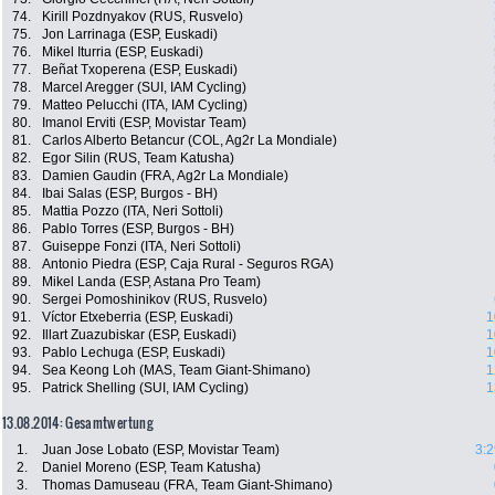
74.
Kirill Pozdnyakov (RUS, Rusvelo)
75.
Jon Larrinaga (ESP, Euskadi)
76.
Mikel Iturria (ESP, Euskadi)
77.
Beñat Txoperena (ESP, Euskadi)
78.
Marcel Aregger (SUI, IAM Cycling)
79.
Matteo Pelucchi (ITA, IAM Cycling)
80.
Imanol Erviti (ESP, Movistar Team)
81.
Carlos Alberto Betancur (COL, Ag2r La Mondiale)
82.
Egor Silin (RUS, Team Katusha)
83.
Damien Gaudin (FRA, Ag2r La Mondiale)
84.
Ibai Salas (ESP, Burgos - BH)
85.
Mattia Pozzo (ITA, Neri Sottoli)
86.
Pablo Torres (ESP, Burgos - BH)
87.
Guiseppe Fonzi (ITA, Neri Sottoli)
88.
Antonio Piedra (ESP, Caja Rural - Seguros RGA)
89.
Mikel Landa (ESP, Astana Pro Team)
90.
Sergei Pomoshinikov (RUS, Rusvelo)
91.
Víctor Etxeberria (ESP, Euskadi)
1
92.
Illart Zuazubiskar (ESP, Euskadi)
1
93.
Pablo Lechuga (ESP, Euskadi)
1
94.
Sea Keong Loh (MAS, Team Giant-Shimano)
1
95.
Patrick Shelling (SUI, IAM Cycling)
1
13.08.2014: Gesamtwertung
1.
Juan Jose Lobato (ESP, Movistar Team)
3:2
2.
Daniel Moreno (ESP, Team Katusha)
3.
Thomas Damuseau (FRA, Team Giant-Shimano)