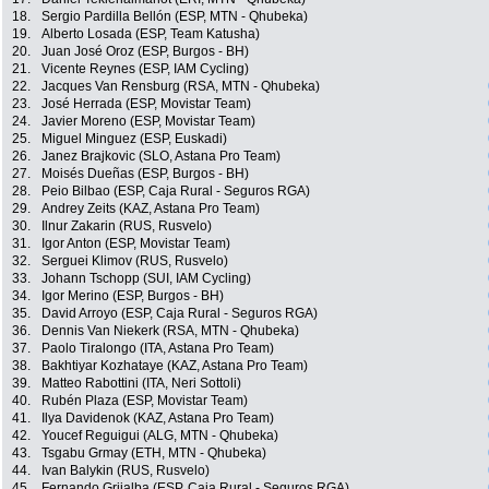
18.
Sergio Pardilla Bellón (ESP, MTN - Qhubeka)
19.
Alberto Losada (ESP, Team Katusha)
20.
Juan José Oroz (ESP, Burgos - BH)
21.
Vicente Reynes (ESP, IAM Cycling)
22.
Jacques Van Rensburg (RSA, MTN - Qhubeka)
23.
José Herrada (ESP, Movistar Team)
24.
Javier Moreno (ESP, Movistar Team)
25.
Miguel Minguez (ESP, Euskadi)
26.
Janez Brajkovic (SLO, Astana Pro Team)
27.
Moisés Dueñas (ESP, Burgos - BH)
28.
Peio Bilbao (ESP, Caja Rural - Seguros RGA)
29.
Andrey Zeits (KAZ, Astana Pro Team)
30.
Ilnur Zakarin (RUS, Rusvelo)
31.
Igor Anton (ESP, Movistar Team)
32.
Serguei Klimov (RUS, Rusvelo)
33.
Johann Tschopp (SUI, IAM Cycling)
34.
Igor Merino (ESP, Burgos - BH)
35.
David Arroyo (ESP, Caja Rural - Seguros RGA)
36.
Dennis Van Niekerk (RSA, MTN - Qhubeka)
37.
Paolo Tiralongo (ITA, Astana Pro Team)
38.
Bakhtiyar Kozhataye (KAZ, Astana Pro Team)
39.
Matteo Rabottini (ITA, Neri Sottoli)
40.
Rubén Plaza (ESP, Movistar Team)
41.
Ilya Davidenok (KAZ, Astana Pro Team)
42.
Youcef Reguigui (ALG, MTN - Qhubeka)
43.
Tsgabu Grmay (ETH, MTN - Qhubeka)
44.
Ivan Balykin (RUS, Rusvelo)
45.
Fernando Grijalba (ESP, Caja Rural - Seguros RGA)