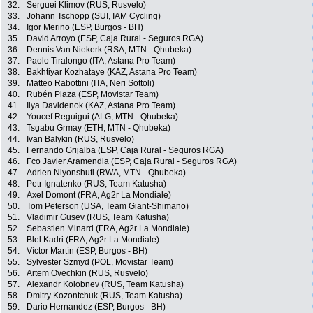
32.
Serguei Klimov (RUS, Rusvelo)
33.
Johann Tschopp (SUI, IAM Cycling)
34.
Igor Merino (ESP, Burgos - BH)
35.
David Arroyo (ESP, Caja Rural - Seguros RGA)
36.
Dennis Van Niekerk (RSA, MTN - Qhubeka)
37.
Paolo Tiralongo (ITA, Astana Pro Team)
38.
Bakhtiyar Kozhataye (KAZ, Astana Pro Team)
39.
Matteo Rabottini (ITA, Neri Sottoli)
40.
Rubén Plaza (ESP, Movistar Team)
41.
Ilya Davidenok (KAZ, Astana Pro Team)
42.
Youcef Reguigui (ALG, MTN - Qhubeka)
43.
Tsgabu Grmay (ETH, MTN - Qhubeka)
44.
Ivan Balykin (RUS, Rusvelo)
45.
Fernando Grijalba (ESP, Caja Rural - Seguros RGA)
46.
Fco Javier Aramendia (ESP, Caja Rural - Seguros RGA)
47.
Adrien Niyonshuti (RWA, MTN - Qhubeka)
48.
Petr Ignatenko (RUS, Team Katusha)
49.
Axel Domont (FRA, Ag2r La Mondiale)
50.
Tom Peterson (USA, Team Giant-Shimano)
51.
Vladimir Gusev (RUS, Team Katusha)
52.
Sebastien Minard (FRA, Ag2r La Mondiale)
53.
Blel Kadri (FRA, Ag2r La Mondiale)
54.
Víctor Martín (ESP, Burgos - BH)
55.
Sylvester Szmyd (POL, Movistar Team)
56.
Artem Ovechkin (RUS, Rusvelo)
57.
Alexandr Kolobnev (RUS, Team Katusha)
58.
Dmitry Kozontchuk (RUS, Team Katusha)
59.
Dario Hernandez (ESP, Burgos - BH)