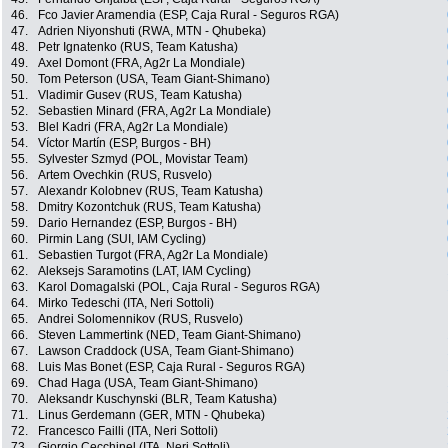
46.
Fco Javier Aramendia (ESP, Caja Rural - Seguros RGA)
47.
Adrien Niyonshuti (RWA, MTN - Qhubeka)
48.
Petr Ignatenko (RUS, Team Katusha)
49.
Axel Domont (FRA, Ag2r La Mondiale)
50.
Tom Peterson (USA, Team Giant-Shimano)
51.
Vladimir Gusev (RUS, Team Katusha)
52.
Sebastien Minard (FRA, Ag2r La Mondiale)
53.
Blel Kadri (FRA, Ag2r La Mondiale)
54.
Víctor Martín (ESP, Burgos - BH)
55.
Sylvester Szmyd (POL, Movistar Team)
56.
Artem Ovechkin (RUS, Rusvelo)
57.
Alexandr Kolobnev (RUS, Team Katusha)
58.
Dmitry Kozontchuk (RUS, Team Katusha)
59.
Dario Hernandez (ESP, Burgos - BH)
60.
Pirmin Lang (SUI, IAM Cycling)
61.
Sebastien Turgot (FRA, Ag2r La Mondiale)
62.
Aleksejs Saramotins (LAT, IAM Cycling)
63.
Karol Domagalski (POL, Caja Rural - Seguros RGA)
64.
Mirko Tedeschi (ITA, Neri Sottoli)
65.
Andrei Solomennikov (RUS, Rusvelo)
66.
Steven Lammertink (NED, Team Giant-Shimano)
67.
Lawson Craddock (USA, Team Giant-Shimano)
68.
Luis Mas Bonet (ESP, Caja Rural - Seguros RGA)
69.
Chad Haga (USA, Team Giant-Shimano)
70.
Aleksandr Kuschynski (BLR, Team Katusha)
71.
Linus Gerdemann (GER, MTN - Qhubeka)
72.
Francesco Failli (ITA, Neri Sottoli)
73.
Giorgio Cecchinel (ITA, Neri Sottoli)