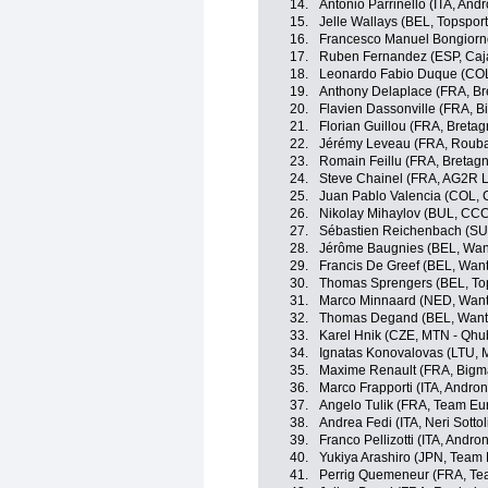
14.
Antonio Parrinello (ITA, Andr
15.
Jelle Wallays (BEL, Topspor
16.
Francesco Manuel Bongiorno
17.
Ruben Fernandez (ESP, Caj
18.
Leonardo Fabio Duque (COL
19.
Anthony Delaplace (FRA, Br
20.
Flavien Dassonville (FRA, B
21.
Florian Guillou (FRA, Breta
22.
Jérémy Leveau (FRA, Roubai
23.
Romain Feillu (FRA, Bretag
24.
Steve Chainel (FRA, AG2R 
25.
Juan Pablo Valencia (COL, 
26.
Nikolay Mihaylov (BUL, CCC
27.
Sébastien Reichenbach (SUI
28.
Jérôme Baugnies (BEL, Want
29.
Francis De Greef (BEL, Want
30.
Thomas Sprengers (BEL, Top
31.
Marco Minnaard (NED, Want
32.
Thomas Degand (BEL, Wanty
33.
Karel Hnik (CZE, MTN - Qhu
34.
Ignatas Konovalovas (LTU,
35.
Maxime Renault (FRA, Bigma
36.
Marco Frapporti (ITA, Androni
37.
Angelo Tulik (FRA, Team Eu
38.
Andrea Fedi (ITA, Neri Sottol
39.
Franco Pellizotti (ITA, Andron
40.
Yukiya Arashiro (JPN, Team
41.
Perrig Quemeneur (FRA, Te