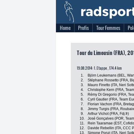
Home
Profis
Tour Femmes
Pol
Tour du Limousin (FRA), 20
19.08.2014: 1. Etappe , 174.4 km
1.
Björn Leukemans (BEL, Want
2.
Stéphane Rossetto (FRA, Bi
3.
Mauro Finetto (ITA, Neri Sotto
4.
Christophe Kern (FRA, Team
5.
Rémy Di Gregorio (FRA, Te
6.
Cyril Gautier (FRA, Team Eu
7.
Florian Vachon (FRA, Breta
8.
Jimmy Turgis (FRA, Roubaix 
9.
Arthur Vichot (FRA, Fdj.fr)
10.
José Gonçalves (POR, Team
11.
Rein Taaramae (EST, Cofidis,
12.
Davide Rebellin (ITA, CCC P
13.
Simone Ponzi (ITA, Neri Sotto