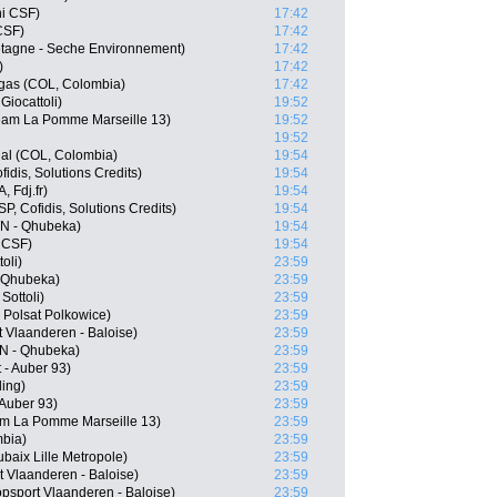
ni CSF)
17:42
CSF)
17:42
etagne - Seche Environnement)
17:42
)
17:42
egas (COL, Colombia)
17:42
Giocattoli)
19:52
Team La Pomme Marseille 13)
19:52
19:52
al (COL, Colombia)
19:54
idis, Solutions Credits)
19:54
, Fdj.fr)
19:54
P, Cofidis, Solutions Credits)
19:54
TN - Qhubeka)
19:54
i CSF)
19:54
oli)
23:59
- Qhubeka)
23:59
Sottoli)
23:59
Polsat Polkowice)
23:59
t Vlaanderen - Baloise)
23:59
N - Qhubeka)
23:59
 - Auber 93)
23:59
ling)
23:59
 Auber 93)
23:59
am La Pomme Marseille 13)
23:59
mbia)
23:59
baix Lille Metropole)
23:59
t Vlaanderen - Baloise)
23:59
psport Vlaanderen - Baloise)
23:59