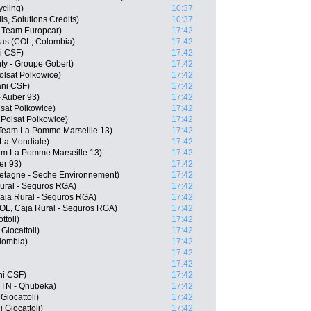
cling)
10:37
s, Solutions Credits)
10:37
 Team Europcar)
17:42
as (COL, Colombia)
17:42
ni CSF)
17:42
ty - Groupe Gobert)
17:42
lsat Polkowice)
17:42
ani CSF)
17:42
- Auber 93)
17:42
sat Polkowice)
17:42
Polsat Polkowice)
17:42
 Team La Pomme Marseille 13)
17:42
La Mondiale)
17:42
am La Pomme Marseille 13)
17:42
er 93)
17:42
retagne - Seche Environnement)
17:42
Rural - Seguros RGA)
17:42
aja Rural - Seguros RGA)
17:42
OL, Caja Rural - Seguros RGA)
17:42
ttoli)
17:42
Giocattoli)
17:42
lombia)
17:42
17:42
17:42
ani CSF)
17:42
MTN - Qhubeka)
17:42
Giocattoli)
17:42
 Giocattoli)
17:42