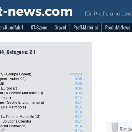
en-Rundfahrt
KT-Szene
Gravel
Profi-Material
Produkt-News
14, Kategorie: 2.1
y - Groupe Gobert)
4:22:23
gmat - Auber 93)
0:05
li)
0:05
 Europcar)
0:05
am La Pomme Marseille 13)
0:05
ropcar)
0:14
gne - Seche Environnement)
0:14
Lille Metropole)
0:14
0:14
 La Pomme Marseille 13)
0:14
 Solutions Credits)
0:14
olsat Polkowice)
0:14
Steady
li)
0:14