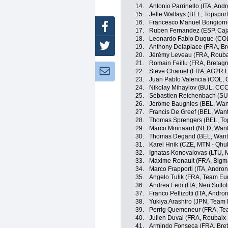
14.
Antonio Parrinello (ITA, Andr
15.
Jelle Wallays (BEL, Topspor
16.
Francesco Manuel Bongiorno
Facebook
17.
Ruben Fernandez (ESP, Caj
18.
Leonardo Fabio Duque (COL
Twitter
19.
Anthony Delaplace (FRA, Br
20.
Jérémy Leveau (FRA, Roubai
21.
Romain Feillu (FRA, Bretag
Newsletter:
22.
Steve Chainel (FRA, AG2R 
23.
Juan Pablo Valencia (COL, 
24.
Nikolay Mihaylov (BUL, CCC
25.
Sébastien Reichenbach (SUI
26.
Jérôme Baugnies (BEL, Want
27.
Francis De Greef (BEL, Want
28.
Thomas Sprengers (BEL, Top
29.
Marco Minnaard (NED, Want
30.
Thomas Degand (BEL, Wanty
31.
Karel Hnik (CZE, MTN - Qhu
32.
Ignatas Konovalovas (LTU,
33.
Maxime Renault (FRA, Bigma
34.
Marco Frapporti (ITA, Androni
35.
Angelo Tulik (FRA, Team Eu
36.
Andrea Fedi (ITA, Neri Sottol
37.
Franco Pellizotti (ITA, Andron
38.
Yukiya Arashiro (JPN, Team
39.
Perrig Quemeneur (FRA, Te
40.
Julien Duval (FRA, Roubaix 
41.
Armindo Fonseca (FRA, Bre