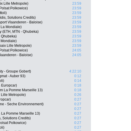
 Lille Metropole)
23:59
olsat Polkowice)
23:59
toli)
23:59
is, Solutions Credits)
23:59
ort Vlaanderen - Baloise)
23:59
La Mondiale)
23:59
 (ETH, MTN - Qhubeka)
23:59
- Qhubeka)
23:59
 Mondiale)
23:59
ix Lille Metropole)
23:59
Polsat Polkowice)
24:05
Vlaanderen - Baloise)
24:05
y - Groupe Gobert)
4:22:10
gmat - Auber 93)
0:12
li)
0:14
 Europcar)
0:18
am La Pomme Marseille 13)
0:18
Lille Metropole)
0:26
ropcar)
0:27
gne - Seche Environnement)
0:27
0:27
 La Pomme Marseille 13)
0:27
 Solutions Credits)
0:27
olsat Polkowice)
0:27
li)
0:27