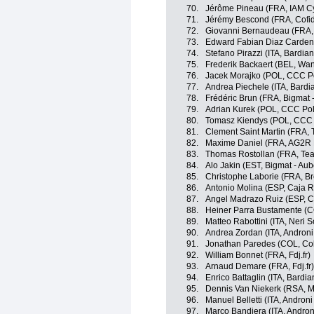
70.
Jérôme Pineau (FRA, IAM Cy
71.
Jérémy Bescond (FRA, Cofidi
72.
Giovanni Bernaudeau (FRA,
73.
Edward Fabian Diaz Carden
74.
Stefano Pirazzi (ITA, Bardia
75.
Frederik Backaert (BEL, Wan
76.
Jacek Morajko (POL, CCC Po
77.
Andrea Piechele (ITA, Bardi
78.
Frédéric Brun (FRA, Bigmat 
79.
Adrian Kurek (POL, CCC Pol
80.
Tomasz Kiendys (POL, CCC 
81.
Clement Saint Martin (FRA,
82.
Maxime Daniel (FRA, AG2R 
83.
Thomas Rostollan (FRA, Te
84.
Alo Jakin (EST, Bigmat - Aub
85.
Christophe Laborie (FRA, B
86.
Antonio Molina (ESP, Caja 
87.
Angel Madrazo Ruiz (ESP, C
88.
Heiner Parra Bustamente (C
89.
Matteo Rabottini (ITA, Neri So
90.
Andrea Zordan (ITA, Androni 
91.
Jonathan Paredes (COL, Co
92.
William Bonnet (FRA, Fdj.fr)
93.
Arnaud Demare (FRA, Fdj.fr)
94.
Enrico Battaglin (ITA, Bardi
95.
Dennis Van Niekerk (RSA, 
96.
Manuel Belletti (ITA, Androni 
97.
Marco Bandiera (ITA, Androni