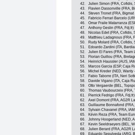
42.
Julien Simon (FRA, Cofidis, 
43.
Flavien Dassonville (FRA, B
44.
Steven Tronet (FRA, Bigmat 
45.
Fabricio Ferrari Barcelo (U
46.
Omar Fraile Matarranza (ES
47.
Anthony Geslin (FRA, Fdj.fr)
48.
Nicolas Edet (FRA, Cofidis, 
49.
Matthieu Ladagnous (FRA, Fd
50.
Rudy Molard (FRA, Cofidis, S
51.
Edoardo Zardini (ITA, Bardi
52.
Julien El Fares (FRA, Team
53.
Florian Guillou (FRA, Breta
54.
Heinrich Haussler (AUS, IAM
55.
Marcos Garcia (ESP, Caja R
56.
Michel Kreder (NED, Wanty 
57.
Fabio Taborre (ITA, Neri Sotto
58.
Davide Vigano (ITA, Caja R
59.
Otto Vergaerde (BEL, Topspo
60.
Thomas Vaubourzeix (FRA, 
61.
Pierrick Fedrigo (FRA, Fdj.fr)
62.
Axel Domont (FRA, AG2R La
63.
Guillaume Bonnafond (FRA,
64.
Sylvain Chavanel (FRA, IAM
65.
Kévin Reza (FRA, Team Eur
66.
Johnny Hoogerland (NED, An
67.
Kevin Seeldraeyers (BEL, W
68.
Julien Berard (FRA, AG2R L
69.
Eduardo Sepulveda (ARG, B