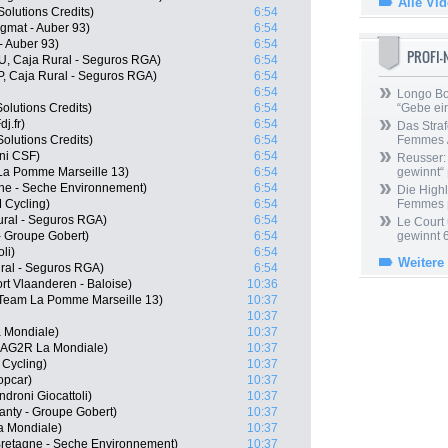
Alle Vi
Solutions Credits)
6:54
igmat - Auber 93)
6:54
- Auber 93)
6:54
PROFI
RU, Caja Rural - Seguros RGA)
6:54
P, Caja Rural - Seguros RGA)
6:54
6:54
Longo Bor
Solutions Credits)
6:54
“Gebe ein
j.fr)
6:54
Das Straf
olutions Credits)
6:54
Femmes /
ani CSF)
6:54
Reusser: 
 La Pomme Marseille 13)
6:54
gewinnt“
gne - Seche Environnement)
6:54
Die Highl
 Cycling)
6:54
Femmes
ural - Seguros RGA)
6:54
Le Court
- Groupe Gobert)
6:54
gewinnt 
li)
6:54
Weitere
ural - Seguros RGA)
6:54
rt Vlaanderen - Baloise)
10:36
Team La Pomme Marseille 13)
10:37
10:37
 Mondiale)
10:37
 AG2R La Mondiale)
10:37
 Cycling)
10:37
opcar)
10:37
droni Giocattoli)
10:37
anty - Groupe Gobert)
10:37
a Mondiale)
10:37
retagne - Seche Environnement)
10:37