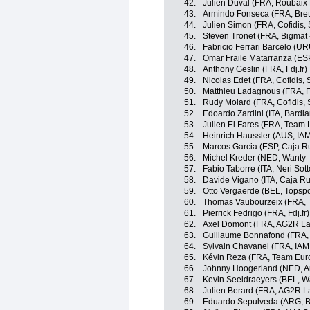
42.
Julien Duval (FRA, Roubaix 
43.
Armindo Fonseca (FRA, Bre
44.
Julien Simon (FRA, Cofidis, 
45.
Steven Tronet (FRA, Bigmat 
46.
Fabricio Ferrari Barcelo (U
47.
Omar Fraile Matarranza (ES
48.
Anthony Geslin (FRA, Fdj.fr)
49.
Nicolas Edet (FRA, Cofidis, 
50.
Matthieu Ladagnous (FRA, Fd
51.
Rudy Molard (FRA, Cofidis, S
52.
Edoardo Zardini (ITA, Bardi
53.
Julien El Fares (FRA, Team
54.
Heinrich Haussler (AUS, IAM
55.
Marcos Garcia (ESP, Caja R
56.
Michel Kreder (NED, Wanty 
57.
Fabio Taborre (ITA, Neri Sotto
58.
Davide Vigano (ITA, Caja R
59.
Otto Vergaerde (BEL, Topspo
60.
Thomas Vaubourzeix (FRA, 
61.
Pierrick Fedrigo (FRA, Fdj.fr)
62.
Axel Domont (FRA, AG2R La
63.
Guillaume Bonnafond (FRA,
64.
Sylvain Chavanel (FRA, IAM
65.
Kévin Reza (FRA, Team Eur
66.
Johnny Hoogerland (NED, An
67.
Kevin Seeldraeyers (BEL, W
68.
Julien Berard (FRA, AG2R L
69.
Eduardo Sepulveda (ARG, B