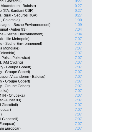
oni Giocattoli)
0:27
t Vlaanderen - Baloise)
0:27
 (ITA, Bardiani CSF)
0:27
a Rural - Seguros RGA)
0:27
, Colombia)
1:00
etagne - Seche Environnement)
1:09
igmat - Auber 93)
7:04
gne - Seche Environnement)
7:04
x Lille Metropole)
7:07
ne - Seche Environnement)
7:07
La Mondiale)
7:07
Colombia)
7:07
 Polsat Polkowice)
7:07
, IAM Cycling)
7:07
y - Groupe Gobert)
7:07
y - Groupe Gobert)
7:07
sport Vlaanderen - Baloise)
7:07
y - Groupe Gobert)
7:07
 - Groupe Gobert)
7:07
beka)
7:07
 MTN - Qhubeka)
7:07
t - Auber 93)
7:07
 Giocattoli)
7:07
ropcar)
7:07
i)
7:07
i Giocattoli)
7:07
 Europcar)
7:07
am Europcar)
7:07