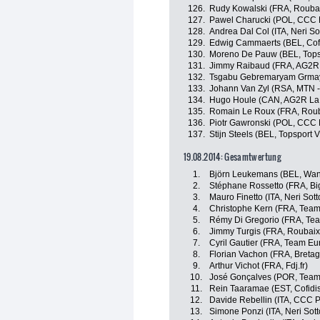
126.
Rudy Kowalski (FRA, Roubaix
127.
Pawel Charucki (POL, CCC P
128.
Andrea Dal Col (ITA, Neri Sot
129.
Edwig Cammaerts (BEL, Cofid
130.
Moreno De Pauw (BEL, Topsp
131.
Jimmy Raibaud (FRA, AG2R 
132.
Tsgabu Gebremaryam Grmay
133.
Johann Van Zyl (RSA, MTN 
134.
Hugo Houle (CAN, AG2R La
135.
Romain Le Roux (FRA, Rouba
136.
Piotr Gawronski (POL, CCC 
137.
Stijn Steels (BEL, Topsport 
19.08.2014: Gesamtwertung
1.
Björn Leukemans (BEL, Want
2.
Stéphane Rossetto (FRA, Bi
3.
Mauro Finetto (ITA, Neri Sotto
4.
Christophe Kern (FRA, Team
5.
Rémy Di Gregorio (FRA, Te
6.
Jimmy Turgis (FRA, Roubaix 
7.
Cyril Gautier (FRA, Team Eu
8.
Florian Vachon (FRA, Breta
9.
Arthur Vichot (FRA, Fdj.fr)
10.
José Gonçalves (POR, Team
11.
Rein Taaramae (EST, Cofidis,
12.
Davide Rebellin (ITA, CCC P
13.
Simone Ponzi (ITA, Neri Sotto