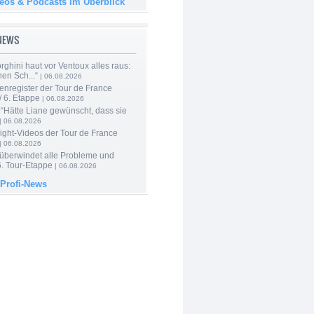
deos & Podcasts im Überblick
-NEWS
ghini haut vor Ventoux alles raus:
en Sch...“
| 06.08.2026
enregister der Tour de France
 6. Etappe
| 06.08.2026
“Hätte Liane gewünscht, dass sie
| 06.08.2026
ight-Videos der Tour de France
| 06.08.2026
 überwindet alle Probleme und
6. Tour-Etappe
| 06.08.2026
 Profi-News