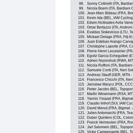
98.
Sonny Colbrelli (ITA, Bardia
99.
Nicola Boem (ITA, Bardiani 
100.
Jean-Marc Bideau (FRA, Br
101.
Kevin Ista (BEL, IAM Cycling
102.
Edwin Alcibiades Avila Van
103.
Omar Bertazzo (ITA, Androni 
104.
Evaldas Siskevicius (LTU, 
105.
Mickael Delage (FRA, Fdj.fr)
106.
Juan Esteban Arango Carvaj
107.
Christophe Laporte (FRA, Cof
108.
Pierre-Henri Lecuisinier (FRA
109.
Egoitz Garcia Echeguibel (ES
110.
Adrien Niyonshuti (RWA, M
111.
Nicola Ruffoni (ITA, Bardian
112.
Samuele Conti (ITA, Neri Sott
113.
Andreas Stauff (GER, MTN 
114.
Francesco Chicchi (ITA, Neri 
115.
Jaroslaw Marycz (POL, CCC 
116.
Pieter Jacobs (BEL, Topspor
117.
Martin Wesemann (RSA, MT
118.
Yannis Yssaad (FRA, Bigmat
119.
Claudio Imhof (SUI, IAM Cyc
120.
David Menut (FRA, Bigmat -
121.
Julien Antomarchi (FRA, Te
122.
Duber Quintero (COL, Colo
123.
Franck Vermeulen (FRA, Rou
124.
Jarl Salomein (BEL, Topspor
125.
Victor Campenaerts (BEL, To