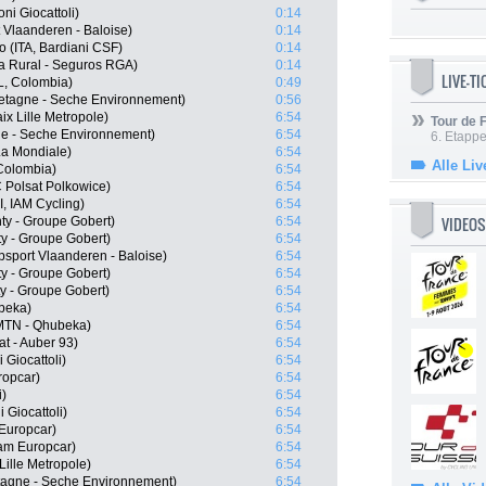
oni Giocattoli)
0:14
t Vlaanderen - Baloise)
0:14
 (ITA, Bardiani CSF)
0:14
a Rural - Seguros RGA)
0:14
LIVE-T
, Colombia)
0:49
etagne - Seche Environnement)
0:56
x Lille Metropole)
6:54
Tour de
ne - Seche Environnement)
6:54
6. Etapp
La Mondiale)
6:54
Alle Liv
Colombia)
6:54
 Polsat Polkowice)
6:54
, IAM Cycling)
6:54
VIDEOS
y - Groupe Gobert)
6:54
y - Groupe Gobert)
6:54
sport Vlaanderen - Baloise)
6:54
y - Groupe Gobert)
6:54
 - Groupe Gobert)
6:54
beka)
6:54
 MTN - Qhubeka)
6:54
t - Auber 93)
6:54
 Giocattoli)
6:54
ropcar)
6:54
i)
6:54
i Giocattoli)
6:54
 Europcar)
6:54
am Europcar)
6:54
Lille Metropole)
6:54
tagne - Seche Environnement)
6:54