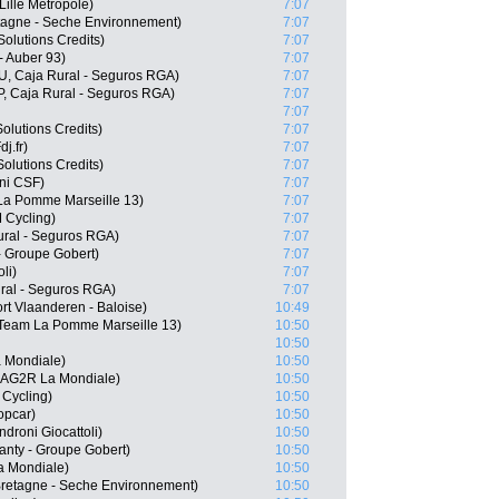
Lille Metropole)
7:07
tagne - Seche Environnement)
7:07
Solutions Credits)
7:07
- Auber 93)
7:07
RU, Caja Rural - Seguros RGA)
7:07
P, Caja Rural - Seguros RGA)
7:07
7:07
Solutions Credits)
7:07
j.fr)
7:07
olutions Credits)
7:07
ani CSF)
7:07
 La Pomme Marseille 13)
7:07
 Cycling)
7:07
ural - Seguros RGA)
7:07
- Groupe Gobert)
7:07
li)
7:07
ural - Seguros RGA)
7:07
rt Vlaanderen - Baloise)
10:49
Team La Pomme Marseille 13)
10:50
10:50
 Mondiale)
10:50
 AG2R La Mondiale)
10:50
 Cycling)
10:50
opcar)
10:50
droni Giocattoli)
10:50
anty - Groupe Gobert)
10:50
a Mondiale)
10:50
retagne - Seche Environnement)
10:50