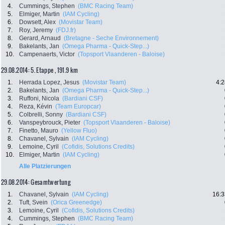
4.
Cummings, Stephen
(BMC Racing Team)
5.
Elmiger, Martin
(IAM Cycling)
6.
Dowsett, Alex
(Movistar Team)
7.
Roy, Jeremy
(FDJ.fr)
8.
Gerard, Arnaud
(Bretagne - Seche Environnement)
9.
Bakelants, Jan
(Omega Pharma - Quick-Step...)
10.
Campenaerts, Victor
(Topsport Vlaanderen - Baloise)
29.08.2014: 5. Etappe , 191.9 km
1.
Herrada Lopez, Jesus
(Movistar Team)
4:2
2.
Bakelants, Jan
(Omega Pharma - Quick-Step...)
3.
Ruffoni, Nicola
(Bardiani CSF)
4.
Reza, Kévin
(Team Europcar)
5.
Colbrelli, Sonny
(Bardiani CSF)
6.
Vanspeybrouck, Pieter
(Topsport Vlaanderen - Baloise)
7.
Finetto, Mauro
(Yellow Fluo)
8.
Chavanel, Sylvain
(IAM Cycling)
9.
Lemoine, Cyril
(Cofidis, Solutions Credits)
10.
Elmiger, Martin
(IAM Cycling)
Alle Platzierungen
29.08.2014: Gesamtwertung
1.
Chavanel, Sylvain
(IAM Cycling)
16:3
2.
Tuft, Svein
(Orica Greenedge)
3.
Lemoine, Cyril
(Cofidis, Solutions Credits)
4.
Cummings, Stephen
(BMC Racing Team)