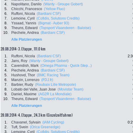
4.
Napolitano, Danilo
(Wanty - Groupe Gobert)
5.
Chicchi, Francesco
(Yellow Fluo)
6.
Ruffoni, Nicola
(Bardiani CSF)
7.
Lemoine, Cyril
(Cofidis, Solutions Credits)
8.
Yssaad, Yannis
(Bigmat - Auber 93)
9.
Theuns, Edward
(Topsport Vlaanderen - Baloise)
10.
Piechele, Andrea
(Bardiani CSF)
Alle Platzierungen
28.08.2014: 3. Etappe , 111.0 km
1.
Ruffoni, Nicola
(Bardiani CSF)
2:3
2.
Jans, Roy
(Wanty - Groupe Gobert)
3.
Cavendish, Mark
(Omega Pharma - Quick-Step...)
4.
Piechele, Andrea
(Bardiani CSF)
5.
Hushovd, Thor
(BMC Racing Team)
6.
Manzin, Lorrenzo
(FDJ.fr)
7.
Barbier, Rudy
(Roubaix Lille Metropole)
8.
Lobato del Valle, Juan Jose
(Movistar Team)
9.
Daniel, Maxime
(AG2R La Mondiale)
10.
Theuns, Edward
(Topsport Vlaanderen - Baloise)
Alle Platzierungen
28.08.2014: 4. Etappe , 24.3 km (Einzelzeitfahren)
1.
Chavanel, Sylvain
(IAM Cycling)
0:2
2.
Tuft, Svein
(Orica Greenedge)
3.
Lemoine, Cyril
(Cofidis, Solutions Credits)