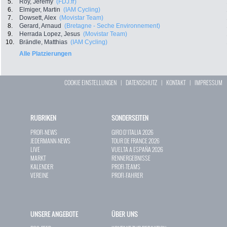
5.
Roy, Jeremy
(FDJ.fr)
6.
Elmiger, Martin
(IAM Cycling)
7.
Dowsett, Alex
(Movistar Team)
8.
Gerard, Arnaud
(Bretagne - Seche Environnement)
9.
Herrada Lopez, Jesus
(Movistar Team)
10.
Brändle, Matthias
(IAM Cycling)
Alle Platzierungen
COOKIE EINSTELLUNGEN
|
DATENSCHUTZ
|
KONTAKT
|
IMPRESSUM
RUBRIKEN
SONDERSEITEN
PROFI-NEWS
GIRO D`ITALIA 2026
JEDERMANN-NEWS
TOUR DE FRANCE 2026
LIVE
VUELTA A ESPAÑA 2026
MARKT
RENNERGEBNISSE
KALENDER
PROFI-TEAMS
VEREINE
PROFI-FAHRER
UNSERE ANGEBOTE
ÜBER UNS