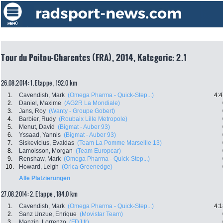
Tour du Poitou-Charentes (FRA), 2014, Kategorie: 2.1
26.08.2014: 1. Etappe , 192.0 km
1.
Cavendish, Mark
(Omega Pharma - Quick-Step...)
4:4
2.
Daniel, Maxime
(AG2R La Mondiale)
3.
Jans, Roy
(Wanty - Groupe Gobert)
4.
Barbier, Rudy
(Roubaix Lille Metropole)
5.
Menut, David
(Bigmat - Auber 93)
6.
Yssaad, Yannis
(Bigmat - Auber 93)
7.
Siskevicius, Evaldas
(Team La Pomme Marseille 13)
8.
Lamoisson, Morgan
(Team Europcar)
9.
Renshaw, Mark
(Omega Pharma - Quick-Step...)
10.
Howard, Leigh
(Orica Greenedge)
Alle Platzierungen
27.08.2014: 2. Etappe , 184.0 km
1.
Cavendish, Mark
(Omega Pharma - Quick-Step...)
4:1
2.
Sanz Unzue, Enrique
(Movistar Team)
3.
Manzin, Lorrenzo
(FDJ.fr)