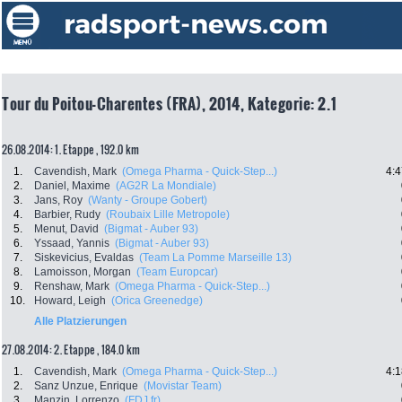
Tour du Poitou-Charentes (FRA), 2014, Kategorie: 2.1
26.08.2014: 1. Etappe , 192.0 km
1.
Cavendish, Mark
(Omega Pharma - Quick-Step...)
4:4
2.
Daniel, Maxime
(AG2R La Mondiale)
3.
Jans, Roy
(Wanty - Groupe Gobert)
4.
Barbier, Rudy
(Roubaix Lille Metropole)
5.
Menut, David
(Bigmat - Auber 93)
6.
Yssaad, Yannis
(Bigmat - Auber 93)
7.
Siskevicius, Evaldas
(Team La Pomme Marseille 13)
8.
Lamoisson, Morgan
(Team Europcar)
9.
Renshaw, Mark
(Omega Pharma - Quick-Step...)
10.
Howard, Leigh
(Orica Greenedge)
Alle Platzierungen
27.08.2014: 2. Etappe , 184.0 km
1.
Cavendish, Mark
(Omega Pharma - Quick-Step...)
4:1
2.
Sanz Unzue, Enrique
(Movistar Team)
3.
Manzin, Lorrenzo
(FDJ.fr)