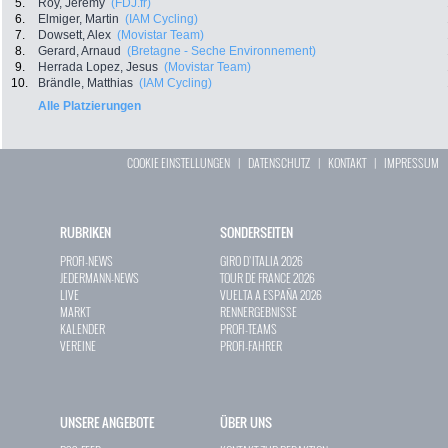
5.
Roy, Jeremy
(FDJ.fr)
6.
Elmiger, Martin
(IAM Cycling)
7.
Dowsett, Alex
(Movistar Team)
8.
Gerard, Arnaud
(Bretagne - Seche Environnement)
9.
Herrada Lopez, Jesus
(Movistar Team)
10.
Brändle, Matthias
(IAM Cycling)
Alle Platzierungen
COOKIE EINSTELLUNGEN
|
DATENSCHUTZ
|
KONTAKT
|
IMPRESSUM
RUBRIKEN
SONDERSEITEN
PROFI-NEWS
GIRO D`ITALIA 2026
JEDERMANN-NEWS
TOUR DE FRANCE 2026
LIVE
VUELTA A ESPAÑA 2026
MARKT
RENNERGEBNISSE
KALENDER
PROFI-TEAMS
VEREINE
PROFI-FAHRER
UNSERE ANGEBOTE
ÜBER UNS