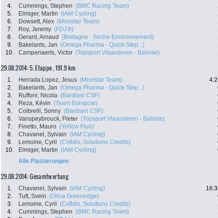
4.
Cummings, Stephen
(BMC Racing Team)
5.
Elmiger, Martin
(IAM Cycling)
6.
Dowsett, Alex
(Movistar Team)
7.
Roy, Jeremy
(FDJ.fr)
8.
Gerard, Arnaud
(Bretagne - Seche Environnement)
9.
Bakelants, Jan
(Omega Pharma - Quick-Step...)
10.
Campenaerts, Victor
(Topsport Vlaanderen - Baloise)
29.08.2014: 5. Etappe , 191.9 km
1.
Herrada Lopez, Jesus
(Movistar Team)
4:2
2.
Bakelants, Jan
(Omega Pharma - Quick-Step...)
3.
Ruffoni, Nicola
(Bardiani CSF)
4.
Reza, Kévin
(Team Europcar)
5.
Colbrelli, Sonny
(Bardiani CSF)
6.
Vanspeybrouck, Pieter
(Topsport Vlaanderen - Baloise)
7.
Finetto, Mauro
(Yellow Fluo)
8.
Chavanel, Sylvain
(IAM Cycling)
9.
Lemoine, Cyril
(Cofidis, Solutions Credits)
10.
Elmiger, Martin
(IAM Cycling)
Alle Platzierungen
29.08.2014: Gesamtwertung
1.
Chavanel, Sylvain
(IAM Cycling)
16:3
2.
Tuft, Svein
(Orica Greenedge)
3.
Lemoine, Cyril
(Cofidis, Solutions Credits)
4.
Cummings, Stephen
(BMC Racing Team)