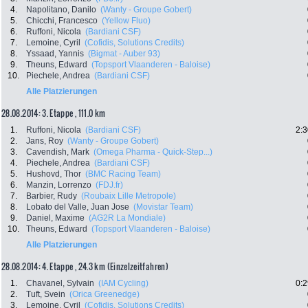
4.
Napolitano, Danilo
(Wanty - Groupe Gobert)
5.
Chicchi, Francesco
(Yellow Fluo)
6.
Ruffoni, Nicola
(Bardiani CSF)
7.
Lemoine, Cyril
(Cofidis, Solutions Credits)
8.
Yssaad, Yannis
(Bigmat - Auber 93)
9.
Theuns, Edward
(Topsport Vlaanderen - Baloise)
10.
Piechele, Andrea
(Bardiani CSF)
Alle Platzierungen
28.08.2014: 3. Etappe , 111.0 km
1.
Ruffoni, Nicola
(Bardiani CSF)
2:3
2.
Jans, Roy
(Wanty - Groupe Gobert)
3.
Cavendish, Mark
(Omega Pharma - Quick-Step...)
4.
Piechele, Andrea
(Bardiani CSF)
5.
Hushovd, Thor
(BMC Racing Team)
6.
Manzin, Lorrenzo
(FDJ.fr)
7.
Barbier, Rudy
(Roubaix Lille Metropole)
8.
Lobato del Valle, Juan Jose
(Movistar Team)
9.
Daniel, Maxime
(AG2R La Mondiale)
10.
Theuns, Edward
(Topsport Vlaanderen - Baloise)
Alle Platzierungen
28.08.2014: 4. Etappe , 24.3 km (Einzelzeitfahren)
1.
Chavanel, Sylvain
(IAM Cycling)
0:2
2.
Tuft, Svein
(Orica Greenedge)
3.
Lemoine, Cyril
(Cofidis, Solutions Credits)