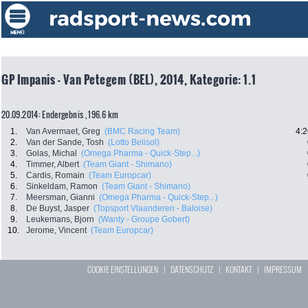
GP Impanis - Van Petegem (BEL), 2014, Kategorie: 1.1
20.09.2014: Endergebnis , 196.6 km
1.
Van Avermaet, Greg
(BMC Racing Team)
4:2
2.
Van der Sande, Tosh
(Lotto Belisol)
3.
Golas, Michal
(Omega Pharma - Quick-Step...)
4.
Timmer, Albert
(Team Giant - Shimano)
5.
Cardis, Romain
(Team Europcar)
6.
Sinkeldam, Ramon
(Team Giant - Shimano)
7.
Meersman, Gianni
(Omega Pharma - Quick-Step...)
8.
De Buyst, Jasper
(Topsport Vlaanderen - Baloise)
9.
Leukemans, Bjorn
(Wanty - Groupe Gobert)
10.
Jerome, Vincent
(Team Europcar)
COOKIE EINSTELLUNGEN
|
DATENSCHUTZ
|
KONTAKT
|
IMPRESSUM