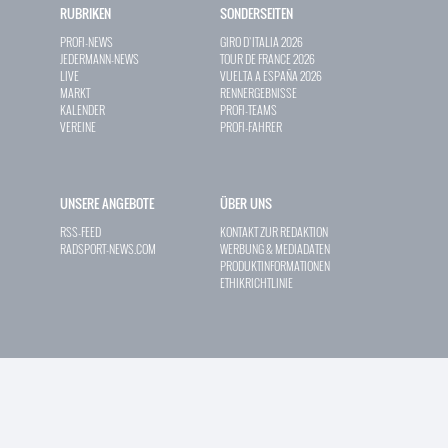
RUBRIKEN
SONDERSEITEN
PROFI-NEWS
GIRO D`ITALIA 2026
JEDERMANN-NEWS
TOUR DE FRANCE 2026
LIVE
VUELTA A ESPAÑA 2026
MARKT
RENNERGEBNISSE
KALENDER
PROFI-TEAMS
VEREINE
PROFI-FAHRER
UNSERE ANGEBOTE
ÜBER UNS
RSS-FEED
KONTAKT ZUR REDAKTION
RADSPORT-NEWS.COM
WERBUNG & MEDIADATEN
PRODUKTINFORMATIONEN
ETHIKRICHTLINIE