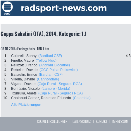
Coppa Sabatini (ITA), 2014, Kategorie: 1.1
09.10.2014: Endergebnis , 198.1 km
1.
Colbrelli, Sonny
(Bardiani CSF)
4:3
2.
Finetto, Mauro
(Yellow Fluo)
3.
Pellizotti, Franco
(Androni Giocattoli)
4.
Rebellin, Davide
(CCC Polsat Polkowice)
5.
Battaglin, Enrico
(Bardiani CSF)
6.
Villella, Davide
(Cannondale)
7.
Vigano, Davide
(Caja Rural - Seguros RGA)
8.
Bonifazio, Niccolo
(Lampre - Merida)
9.
Txurruka, Amets
(Caja Rural - Seguros RGA)
10.
Chalapud Gomez, Robinson Eduardo
(Colombia)
Alle Platzierungen
COOKIE EINSTELLUNGEN
|
DATENSCHUTZ
|
KONTAKT
|
IMPRESSUM