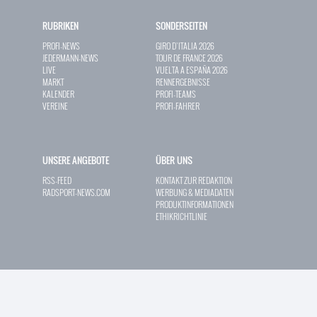
RUBRIKEN
SONDERSEITEN
PROFI-NEWS
GIRO D`ITALIA 2026
JEDERMANN-NEWS
TOUR DE FRANCE 2026
LIVE
VUELTA A ESPAÑA 2026
MARKT
RENNERGEBNISSE
KALENDER
PROFI-TEAMS
VEREINE
PROFI-FAHRER
UNSERE ANGEBOTE
ÜBER UNS
RSS-FEED
KONTAKT ZUR REDAKTION
RADSPORT-NEWS.COM
WERBUNG & MEDIADATEN
PRODUKTINFORMATIONEN
ETHIKRICHTLINIE