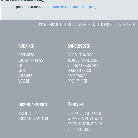
1.
Figueras, Giuliano
(Ceramiche Panaria - Margres)
COOKIE EINSTELLUNGEN
|
DATENSCHUTZ
|
KONTAKT
|
IMPRESSUM
RUBRIKEN
SONDERSEITEN
PROFI-NEWS
GIRO D`ITALIA 2026
JEDERMANN-NEWS
TOUR DE FRANCE 2026
LIVE
VUELTA A ESPAÑA 2026
MARKT
RENNERGEBNISSE
KALENDER
PROFI-TEAMS
VEREINE
PROFI-FAHRER
UNSERE ANGEBOTE
ÜBER UNS
RSS-FEED
KONTAKT ZUR REDAKTION
RADSPORT-NEWS.COM
WERBUNG & MEDIADATEN
PRODUKTINFORMATIONEN
ETHIKRICHTLINIE