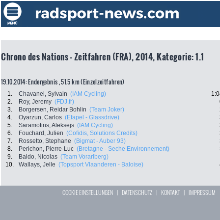
Chrono des Nations - Zeitfahren (FRA), 2014, Kategorie: 1.1
19.10.2014: Endergebnis , 51.5 km (Einzelzeitfahren)
1.
Chavanel, Sylvain
(IAM Cycling)
1:0
2.
Roy, Jeremy
(FDJ.fr)
3.
Borgersen, Reidar Bohlin
(Team Joker)
4.
Oyarzun, Carlos
(Efapel - Glassdrive)
5.
Saramotins, Aleksejs
(IAM Cycling)
6.
Fouchard, Julien
(Cofidis, Solutions Credits)
7.
Rossetto, Stephane
(Bigmat - Auber 93)
8.
Perichon, Pierre-Luc
(Bretagne - Seche Environnement)
9.
Baldo, Nicolas
(Team Vorarlberg)
10.
Wallays, Jelle
(Topsport Vlaanderen - Baloise)
COOKIE EINSTELLUNGEN
|
DATENSCHUTZ
|
KONTAKT
|
IMPRESSUM