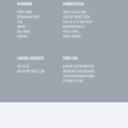
RUBRIKEN
SONDERSEITEN
PROFI-NEWS
GIRO D`ITALIA 2026
JEDERMANN-NEWS
TOUR DE FRANCE 2026
LIVE
VUELTA A ESPAÑA 2026
MARKT
RENNERGEBNISSE
KALENDER
PROFI-TEAMS
VEREINE
PROFI-FAHRER
UNSERE ANGEBOTE
ÜBER UNS
RSS-FEED
KONTAKT ZUR REDAKTION
RADSPORT-NEWS.COM
WERBUNG & MEDIADATEN
PRODUKTINFORMATIONEN
ETHIKRICHTLINIE