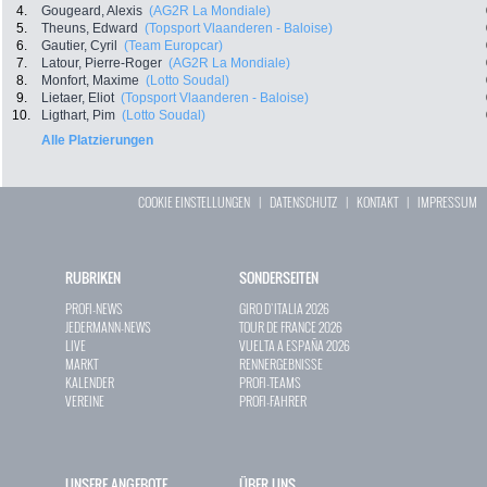
4.
Gougeard, Alexis
(AG2R La Mondiale)
5.
Theuns, Edward
(Topsport Vlaanderen - Baloise)
6.
Gautier, Cyril
(Team Europcar)
7.
Latour, Pierre-Roger
(AG2R La Mondiale)
8.
Monfort, Maxime
(Lotto Soudal)
9.
Lietaer, Eliot
(Topsport Vlaanderen - Baloise)
10.
Ligthart, Pim
(Lotto Soudal)
Alle Platzierungen
COOKIE EINSTELLUNGEN
|
DATENSCHUTZ
|
KONTAKT
|
IMPRESSUM
RUBRIKEN
SONDERSEITEN
PROFI-NEWS
GIRO D`ITALIA 2026
JEDERMANN-NEWS
TOUR DE FRANCE 2026
LIVE
VUELTA A ESPAÑA 2026
MARKT
RENNERGEBNISSE
KALENDER
PROFI-TEAMS
VEREINE
PROFI-FAHRER
UNSERE ANGEBOTE
ÜBER UNS