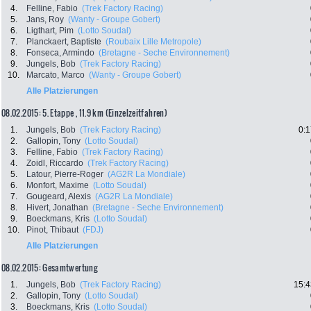
4.
Felline, Fabio
(Trek Factory Racing)
5.
Jans, Roy
(Wanty - Groupe Gobert)
6.
Ligthart, Pim
(Lotto Soudal)
7.
Planckaert, Baptiste
(Roubaix Lille Metropole)
8.
Fonseca, Armindo
(Bretagne - Seche Environnement)
9.
Jungels, Bob
(Trek Factory Racing)
10.
Marcato, Marco
(Wanty - Groupe Gobert)
Alle Platzierungen
08.02.2015: 5. Etappe , 11.9 km (Einzelzeitfahren)
1.
Jungels, Bob
(Trek Factory Racing)
0:1
2.
Gallopin, Tony
(Lotto Soudal)
3.
Felline, Fabio
(Trek Factory Racing)
4.
Zoidl, Riccardo
(Trek Factory Racing)
5.
Latour, Pierre-Roger
(AG2R La Mondiale)
6.
Monfort, Maxime
(Lotto Soudal)
7.
Gougeard, Alexis
(AG2R La Mondiale)
8.
Hivert, Jonathan
(Bretagne - Seche Environnement)
9.
Boeckmans, Kris
(Lotto Soudal)
10.
Pinot, Thibaut
(FDJ)
Alle Platzierungen
08.02.2015: Gesamtwertung
1.
Jungels, Bob
(Trek Factory Racing)
15:4
2.
Gallopin, Tony
(Lotto Soudal)
3.
Boeckmans, Kris
(Lotto Soudal)