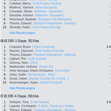
4.
Coledan, Marco
(Trek Factory Racing)
5.
Martinez, Yannick
(Team Europcar)
6.
Chevalier, Olivier
(Wallonie - Bruxelles)
7.
Demoitie, Antoine
(Wallonie - Bruxelles)
8.
Planckaert, Baptiste
(Roubaix Lille Metropole)
9.
Theuns, Edward
(Topsport Vlaanderen - Baloise)
10.
Silvestre, Fabio
(Trek Factory Racing)
Alle Platzierungen
06.02.2015: 3. Etappe , 152.0 km
1.
Coquard, Bryan
(Team Europcar)
3:4
2.
Nizzolo, Giacomo
(Trek Factory Racing)
3.
Theuns, Edward
(Topsport Vlaanderen - Baloise)
4.
Ligthart, Pim
(Lotto Soudal)
5.
Sarreau, Marc
(FDJ)
6.
Maldonado, Anthony
(Auber 93)
7.
Avila Vanegas, Edwin Alcibiades
(Colombia)
8.
Jules, Justin
(Veranclassic - Ekoi)
9.
Duval, Julien
(Equipe Cycliste De L'Arme...)
10.
Groenewegen, Dylan
(Team Roompot)
Alle Platzierungen
07.02.2015: 4. Etappe , 150.0 km
1.
Gallopin, Tony
(Lotto Soudal)
3:4
2.
Laporte, Christophe
(Cofidis, Solutions Credits)
3.
Theuns, Edward
(Topsport Vlaanderen - Baloise)