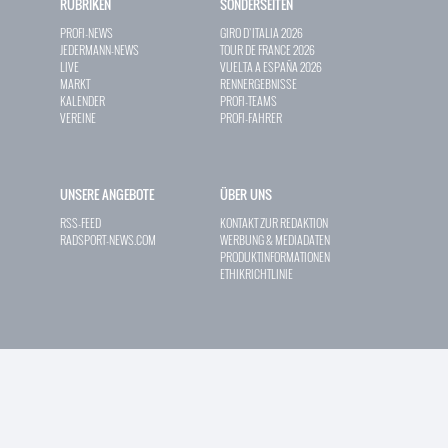
RUBRIKEN
SONDERSEITEN
PROFI-NEWS
GIRO D`ITALIA 2026
JEDERMANN-NEWS
TOUR DE FRANCE 2026
LIVE
VUELTA A ESPAÑA 2026
MARKT
RENNERGEBNISSE
KALENDER
PROFI-TEAMS
VEREINE
PROFI-FAHRER
UNSERE ANGEBOTE
ÜBER UNS
RSS-FEED
KONTAKT ZUR REDAKTION
RADSPORT-NEWS.COM
WERBUNG & MEDIADATEN
PRODUKTINFORMATIONEN
ETHIKRICHTLINIE