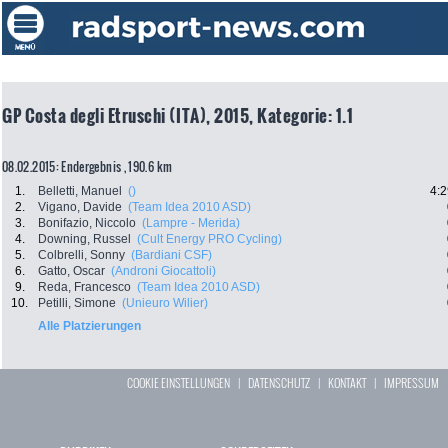
GP Costa degli Etruschi (ITA), 2015, Kategorie: 1.1
08.02.2015: Endergebnis , 190.6 km
1.
Belletti, Manuel
()
4:2
2.
Vigano, Davide
(Team Idea 2010 ASD)
3.
Bonifazio, Niccolo
(Lampre - Merida)
4.
Downing, Russel
(Cult Energy PRO Cycling)
5.
Colbrelli, Sonny
(Bardiani CSF)
6.
Gatto, Oscar
(Androni Giocattoli)
9.
Reda, Francesco
(Team Idea 2010 ASD)
10.
Petilli, Simone
(Unieuro Wilier)
Alle Platzierungen
COOKIE EINSTELLUNGEN
|
DATENSCHUTZ
|
KONTAKT
|
IMPRESSUM