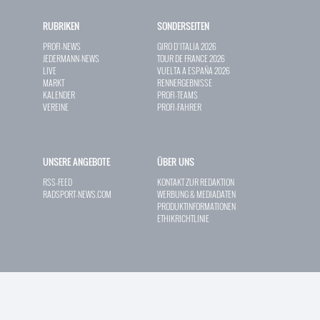
RUBRIKEN
SONDERSEITEN
PROFI-NEWS
GIRO D`ITALIA 2026
JEDERMANN-NEWS
TOUR DE FRANCE 2026
LIVE
VUELTA A ESPAÑA 2026
MARKT
RENNERGEBNISSE
KALENDER
PROFI-TEAMS
VEREINE
PROFI-FAHRER
UNSERE ANGEBOTE
ÜBER UNS
RSS-FEED
KONTAKT ZUR REDAKTION
RADSPORT-NEWS.COM
WERBUNG & MEDIADATEN
PRODUKTINFORMATIONEN
ETHIKRICHTLINIE