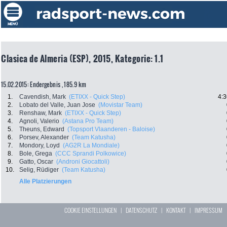
Clasica de Almeria (ESP), 2015, Kategorie: 1.1
15.02.2015: Endergebnis , 185.9 km
1.
Cavendish, Mark
(ETIXX - Quick Step)
4:3
2.
Lobato del Valle, Juan Jose
(Movistar Team)
3.
Renshaw, Mark
(ETIXX - Quick Step)
4.
Agnoli, Valerio
(Astana Pro Team)
5.
Theuns, Edward
(Topsport Vlaanderen - Baloise)
6.
Porsev, Alexander
(Team Katusha)
7.
Mondory, Loyd
(AG2R La Mondiale)
8.
Bole, Grega
(CCC Sprandi Polkowice)
9.
Gatto, Oscar
(Androni Giocattoli)
10.
Selig, Rüdiger
(Team Katusha)
Alle Platzierungen
COOKIE EINSTELLUNGEN
|
DATENSCHUTZ
|
KONTAKT
|
IMPRESSUM