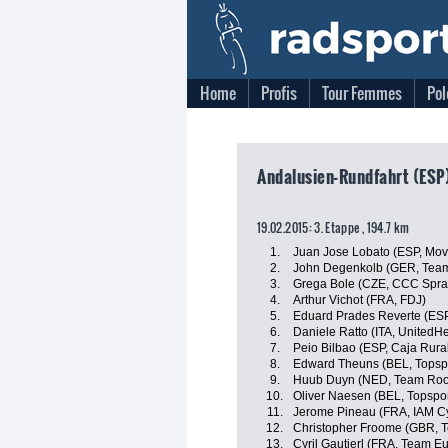
Home
Profis
Tour Femmes
Pol
Andalusien-Rundfahrt (ESP)
19.02.2015: 3. Etappe , 194.7 km
1.
Juan Jose Lobato (ESP, Mov
2.
John Degenkolb (GER, Team
3.
Grega Bole (CZE, CCC Spra
4.
Arthur Vichot (FRA, FDJ)
5.
Eduard Prades Reverte (ES
6.
Daniele Ratto (ITA, UnitedH
7.
Peio Bilbao (ESP, Caja Rur
8.
Edward Theuns (BEL, Topspo
9.
Huub Duyn (NED, Team Ro
10.
Oliver Naesen (BEL, Topspor
11.
Jerome Pineau (FRA, IAM Cy
12.
Christopher Froome (GBR, 
13.
Cyril Gautierl (FRA, Team E