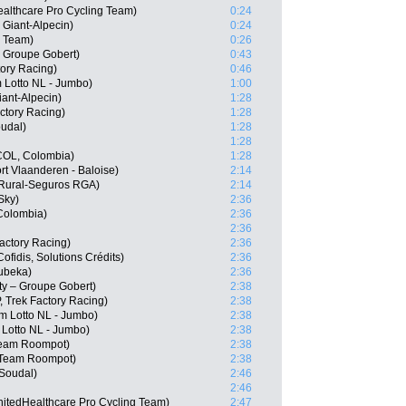
ealthcare Pro Cycling Team)
0:24
Giant-Alpecin)
0:24
r Team)
0:26
– Groupe Gobert)
0:43
ory Racing)
0:46
 Lotto NL - Jumbo)
1:00
ant-Alpecin)
1:28
ctory Racing)
1:28
oudal)
1:28
1:28
(COL, Colombia)
1:28
t Vlaanderen - Baloise)
2:14
 Rural-Seguros RGA)
2:14
Sky)
2:36
Colombia)
2:36
2:36
Factory Racing)
2:36
fidis, Solutions Crédits)
2:36
hubeka)
2:36
ty – Groupe Gobert)
2:38
, Trek Factory Racing)
2:38
am Lotto NL - Jumbo)
2:38
Lotto NL - Jumbo)
2:38
Team Roompot)
2:38
 Team Roompot)
2:38
 Soudal)
2:46
2:46
nitedHealthcare Pro Cycling Team)
2:47