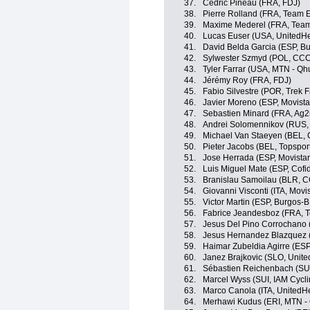
37.
Cedric Pineau (FRA, FDJ)
38.
Pierre Rolland (FRA, Team 
39.
Maxime Mederel (FRA, Team
40.
Lucas Euser (USA, UnitedHe
41.
David Belda Garcia (ESP, B
42.
Sylwester Szmyd (POL, CCC
43.
Tyler Farrar (USA, MTN - Q
44.
Jérémy Roy (FRA, FDJ)
45.
Fabio Silvestre (POR, Trek 
46.
Javier Moreno (ESP, Movist
47.
Sebastien Minard (FRA, Ag2
48.
Andrei Solomennikov (RUS,
49.
Michael Van Staeyen (BEL, Co
50.
Pieter Jacobs (BEL, Topspor
51.
Jose Herrada (ESP, Movista
52.
Luis Miguel Mate (ESP, Cofid
53.
Branislau Samoilau (BLR, C
54.
Giovanni Visconti (ITA, Movi
55.
Victor Martin (ESP, Burgos-
56.
Fabrice Jeandesboz (FRA, 
57.
Jesus Del Pino Corrochano 
58.
Jesus Hernandez Blazquez (E
59.
Haimar Zubeldia Agirre (ESP
60.
Janez Brajkovic (SLO, Unit
61.
Sébastien Reichenbach (SUI
62.
Marcel Wyss (SUI, IAM Cycli
63.
Marco Canola (ITA, UnitedH
64.
Merhawi Kudus (ERI, MTN -