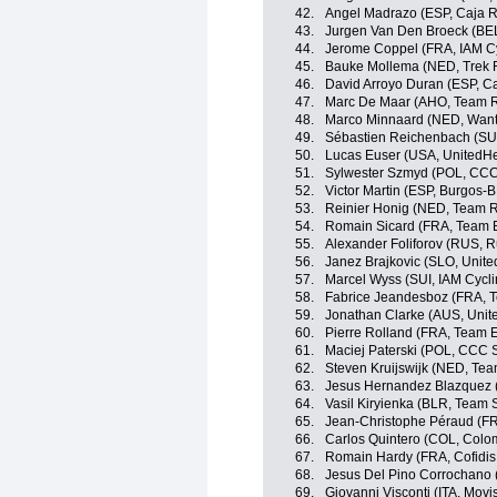
42.
Angel Madrazo (ESP, Caja 
43.
Jurgen Van Den Broeck (BEL,
44.
Jerome Coppel (FRA, IAM Cy
45.
Bauke Mollema (NED, Trek F
46.
David Arroyo Duran (ESP, C
47.
Marc De Maar (AHO, Team 
48.
Marco Minnaard (NED, Want
49.
Sébastien Reichenbach (SUI
50.
Lucas Euser (USA, UnitedHe
51.
Sylwester Szmyd (POL, CCC
52.
Victor Martin (ESP, Burgos-
53.
Reinier Honig (NED, Team 
54.
Romain Sicard (FRA, Team 
55.
Alexander Foliforov (RUS, R
56.
Janez Brajkovic (SLO, Unit
57.
Marcel Wyss (SUI, IAM Cycli
58.
Fabrice Jeandesboz (FRA, 
59.
Jonathan Clarke (AUS, Unit
60.
Pierre Rolland (FRA, Team 
61.
Maciej Paterski (POL, CCC 
62.
Steven Kruijswijk (NED, Tea
63.
Jesus Hernandez Blazquez (E
64.
Vasil Kiryienka (BLR, Team 
65.
Jean-Christophe Péraud (FR
66.
Carlos Quintero (COL, Colo
67.
Romain Hardy (FRA, Cofidis,
68.
Jesus Del Pino Corrochano 
69.
Giovanni Visconti (ITA, Movi