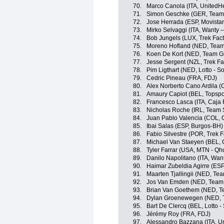
70.
Marco Canola (ITA, UnitedH
71.
Simon Geschke (GER, Team 
72.
Jose Herrada (ESP, Movista
73.
Mirko Selvaggi (ITA, Wanty 
74.
Bob Jungels (LUX, Trek Fact
75.
Moreno Hofland (NED, Team
76.
Koen De Kort (NED, Team Gi
77.
Jesse Sergent (NZL, Trek Fa
78.
Pim Ligthart (NED, Lotto - S
79.
Cedric Pineau (FRA, FDJ)
80.
Alex Norberto Cano Ardila 
81.
Amaury Capiot (BEL, Topspor
82.
Francesco Lasca (ITA, Caja
83.
Nicholas Roche (IRL, Team 
84.
Juan Pablo Valencia (COL, 
85.
Ibai Salas (ESP, Burgos-BH)
86.
Fabio Silvestre (POR, Trek 
87.
Michael Van Staeyen (BEL, Co
88.
Tyler Farrar (USA, MTN - Q
89.
Danilo Napolitano (ITA, Wan
90.
Haimar Zubeldia Agirre (ESP
91.
Maarten Tjallingii (NED, Te
92.
Jos Van Emden (NED, Team 
93.
Brian Van Goethem (NED, 
94.
Dylan Groenewegen (NED,
95.
Bart De Clercq (BEL, Lotto -
96.
Jérémy Roy (FRA, FDJ)
97.
Alessandro Bazzana (ITA, U