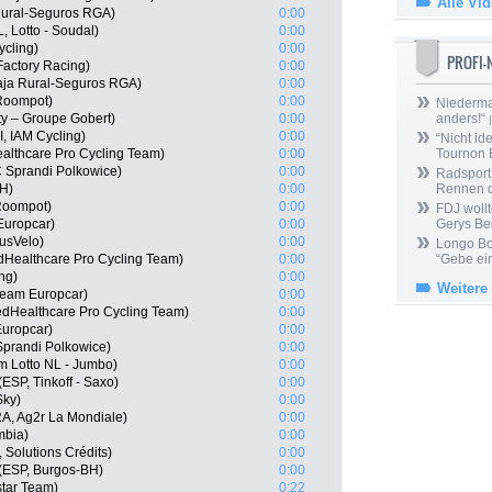
Alle Vi
Rural-Seguros RGA)
0:00
 Lotto - Soudal)
0:00
cling)
0:00
PROFI
actory Racing)
0:00
aja Rural-Seguros RGA)
0:00
Roompot)
0:00
Niedermai
y – Groupe Gobert)
0:00
anders!“
|
, IAM Cycling)
0:00
“Nicht ide
althcare Pro Cycling Team)
0:00
Tournon 
 Sprandi Polkowice)
0:00
Radsport 
BH)
0:00
Rennen 
Roompot)
0:00
FDJ wollt
Europcar)
0:00
Gerys Be
usVelo)
0:00
Longo Bor
edHealthcare Pro Cycling Team)
0:00
“Gebe ein
ng)
0:00
Weitere
Team Europcar)
0:00
edHealthcare Pro Cycling Team)
0:00
Europcar)
0:00
Sprandi Polkowice)
0:00
m Lotto NL - Jumbo)
0:00
SP, Tinkoff - Saxo)
0:00
Sky)
0:00
A, Ag2r La Mondiale)
0:00
mbia)
0:00
 Solutions Crédits)
0:00
(ESP, Burgos-BH)
0:00
star Team)
0:22