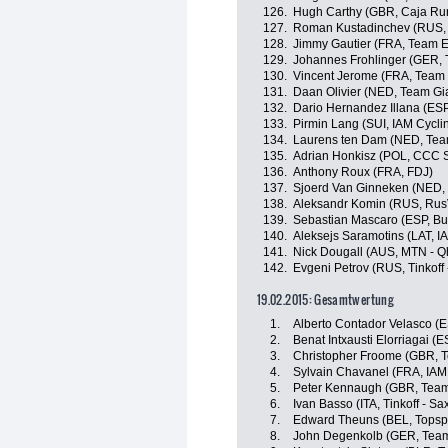
126.
Hugh Carthy (GBR, Caja Ru
127.
Roman Kustadinchev (RUS,
128.
Jimmy Gautier (FRA, Team E
129.
Johannes Frohlinger (GER, 
130.
Vincent Jerome (FRA, Team
131.
Daan Olivier (NED, Team Gia
132.
Dario Hernandez Illana (ES
133.
Pirmin Lang (SUI, IAM Cycli
134.
Laurens ten Dam (NED, Tea
135.
Adrian Honkisz (POL, CCC S
136.
Anthony Roux (FRA, FDJ)
137.
Sjoerd Van Ginneken (NED
138.
Aleksandr Komin (RUS, Rus
139.
Sebastian Mascaro (ESP, B
140.
Aleksejs Saramotins (LAT, I
141.
Nick Dougall (AUS, MTN - 
142.
Evgeni Petrov (RUS, Tinkoff 
19.02.2015: Gesamtwertung
1.
Alberto Contador Velasco (ES
2.
Benat Intxausti Elorriagai (
3.
Christopher Froome (GBR, 
4.
Sylvain Chavanel (FRA, IAM
5.
Peter Kennaugh (GBR, Team
6.
Ivan Basso (ITA, Tinkoff - Sa
7.
Edward Theuns (BEL, Topspo
8.
John Degenkolb (GER, Team