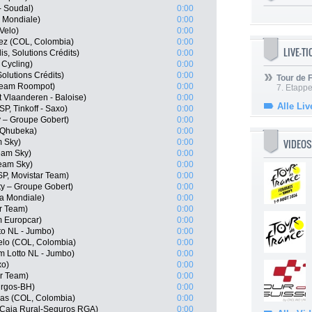
- Soudal)
0:00
a Mondiale)
0:00
Velo)
0:00
ez (COL, Colombia)
0:00
LIVE-T
is, Solutions Crédits)
0:00
 Cycling)
0:00
Solutions Crédits)
0:00
Tour de
Team Roompot)
0:00
7. Etappe
t Vlaanderen - Baloise)
0:00
Alle Liv
P, Tinkoff - Saxo)
0:00
y – Groupe Gobert)
0:00
 Qhubeka)
0:00
VIDEOS
 Sky)
0:00
Team Sky)
0:00
Team Sky)
0:00
ESP, Movistar Team)
0:00
ty – Groupe Gobert)
0:00
a Mondiale)
0:00
ar Team)
0:00
 Europcar)
0:00
to NL - Jumbo)
0:00
elo (COL, Colombia)
0:00
 Lotto NL - Jumbo)
0:00
xo)
0:00
ar Team)
0:00
urgos-BH)
0:00
as (COL, Colombia)
0:00
, Caja Rural-Seguros RGA)
0:00