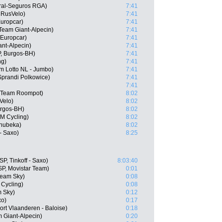
ral-Seguros RGA)
7:41
 RusVelo)
7:41
uropcar)
7:41
Team Giant-Alpecin)
7:41
 Europcar)
7:41
nt-Alpecin)
7:41
P, Burgos-BH)
7:41
ng)
7:41
m Lotto NL - Jumbo)
7:41
prandi Polkowice)
7:41
7:41
, Team Roompot)
8:02
Velo)
8:02
urgos-BH)
8:02
AM Cycling)
8:02
Qhubeka)
8:02
- Saxo)
8:25
P, Tinkoff - Saxo)
8:03:40
ESP, Movistar Team)
0:01
Team Sky)
0:08
 Cycling)
0:08
 Sky)
0:12
xo)
0:17
rt Vlaanderen - Baloise)
0:18
 Giant-Alpecin)
0:20