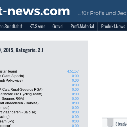
en-Rundfahrt
KT-Szene
Gravel
Profi-Material
Produkt-News
, 2015, Kategorie: 2.1
istar Team)
4:51:57
 Giant-Alpecin)
0:00
ndi Polkowice)
0:00
0:00
P, Caja Rural-Seguros RGA)
0:00
ealthcare Pro Cycling Team)
0:00
al-Seguros RGA)
0:00
rt Vlaanderen - Baloise)
0:00
ompot)
0:00
t Vlaanderen - Baloise)
0:00
cling)
0:00
Team Sky)
0:00
Steady
uropcar)
0:00