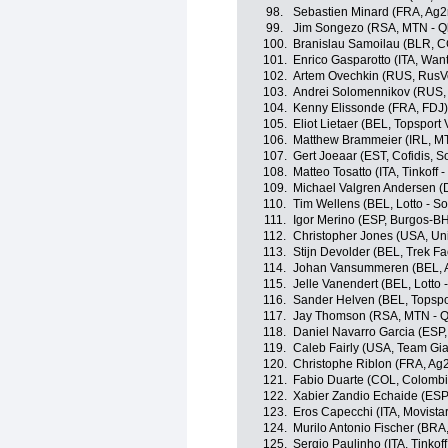
98.
Sebastien Minard (FRA, Ag2
99.
Jim Songezo (RSA, MTN - 
100.
Branislau Samoilau (BLR, C
101.
Enrico Gasparotto (ITA, Wan
102.
Artem Ovechkin (RUS, RusV
103.
Andrei Solomennikov (RUS,
104.
Kenny Elissonde (FRA, FDJ)
105.
Eliot Lietaer (BEL, Topsport
106.
Matthew Brammeier (IRL, M
107.
Gert Joeaar (EST, Cofidis, So
108.
Matteo Tosatto (ITA, Tinkoff 
109.
Michael Valgren Andersen (D
110.
Tim Wellens (BEL, Lotto - S
111.
Igor Merino (ESP, Burgos-B
112.
Christopher Jones (USA, Un
113.
Stijn Devolder (BEL, Trek Fa
114.
Johan Vansummeren (BEL, A
115.
Jelle Vanendert (BEL, Lotto 
116.
Sander Helven (BEL, Topspor
117.
Jay Thomson (RSA, MTN - 
118.
Daniel Navarro Garcia (ESP, 
119.
Caleb Fairly (USA, Team Gia
120.
Christophe Riblon (FRA, Ag
121.
Fabio Duarte (COL, Colombi
122.
Xabier Zandio Echaide (ESP
123.
Eros Capecchi (ITA, Movista
124.
Murilo Antonio Fischer (BRA
125.
Sergio Paulinho (ITA, Tinkoff