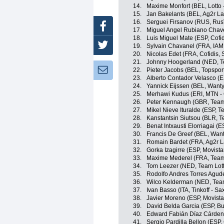
14.
Maxime Monfort (BEL, Lotto 
15.
Jan Bakelants (BEL, Ag2r L
16.
Serguei Firsanov (RUS, Rus
Facebook
17.
Miguel Angel Rubiano Chav
18.
Luis Miguel Mate (ESP, Cofid
Twitter
19.
Sylvain Chavanel (FRA, IAM
20.
Nicolas Edet (FRA, Cofidis, 
21.
Johnny Hoogerland (NED, 
Newsletter:
22.
Pieter Jacobs (BEL, Topspor
23.
Alberto Contador Velasco (ES
24.
Yannick Eijssen (BEL, Want
25.
Merhawi Kudus (ERI, MTN -
26.
Peter Kennaugh (GBR, Team
27.
Mikel Nieve Ituralde (ESP, 
28.
Kanstantsin Siutsou (BLR, 
29.
Benat Intxausti Elorriagai (
30.
Francis De Greef (BEL, Wan
31.
Romain Bardet (FRA, Ag2r L
32.
Gorka Izagirre (ESP, Movist
33.
Maxime Mederel (FRA, Team
34.
Tom Leezer (NED, Team Lot
35.
Rodolfo Andres Torres Agud
36.
Wilco Kelderman (NED, Team
37.
Ivan Basso (ITA, Tinkoff - Sa
38.
Javier Moreno (ESP, Movist
39.
David Belda Garcia (ESP, B
40.
Edward Fabián Díaz Cárden
41.
Sergio Pardilla Bellon (ESP