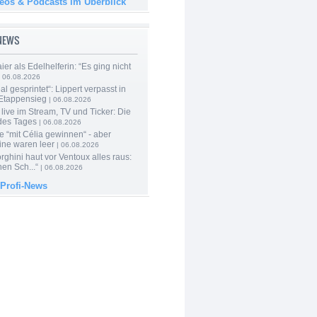
deos & Podcasts im Überblick
-NEWS
er als Edelhelferin: “Es ging nicht
 06.08.2026
al gesprintet“: Lippert verpasst in
Etappensieg
| 06.08.2026
live im Stream, TV und Ticker: Die
des Tages
| 06.08.2026
e “mit Célia gewinnen“ - aber
ine waren leer
| 06.08.2026
ghini haut vor Ventoux alles raus:
en Sch...“
| 06.08.2026
 Profi-News