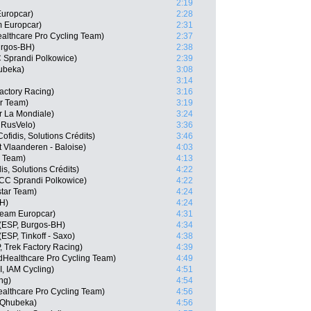
2:19
Europcar)
2:28
 Europcar)
2:31
althcare Pro Cycling Team)
2:37
urgos-BH)
2:38
 Sprandi Polkowice)
2:39
hubeka)
3:08
3:14
Factory Racing)
3:16
ar Team)
3:19
r La Mondiale)
3:24
 RusVelo)
3:36
fidis, Solutions Crédits)
3:46
t Vlaanderen - Baloise)
4:03
r Team)
4:13
is, Solutions Crédits)
4:22
CC Sprandi Polkowice)
4:22
star Team)
4:24
BH)
4:24
Team Europcar)
4:31
(ESP, Burgos-BH)
4:34
SP, Tinkoff - Saxo)
4:38
, Trek Factory Racing)
4:39
edHealthcare Pro Cycling Team)
4:49
, IAM Cycling)
4:51
ng)
4:54
ealthcare Pro Cycling Team)
4:56
 Qhubeka)
4:56