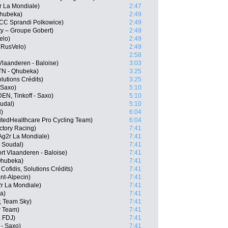
r La Mondiale)
2:47
Qhubeka)
2:49
CC Sprandi Polkowice)
2:49
ty – Groupe Gobert)
2:49
elo)
2:49
 RusVelo)
2:49
2:58
 Vlaanderen - Baloise)
3:03
TN - Qhubeka)
3:25
lutions Crédits)
3:25
- Saxo)
5:10
EN, Tinkoff - Saxo)
5:10
oudal)
5:10
H)
6:04
itedHealthcare Pro Cycling Team)
6:04
ctory Racing)
7:41
g2r La Mondiale)
7:41
- Soudal)
7:41
t Vlaanderen - Baloise)
7:41
Qhubeka)
7:41
Cofidis, Solutions Crédits)
7:41
nt-Alpecin)
7:41
2r La Mondiale)
7:41
a)
7:41
, Team Sky)
7:41
r Team)
7:41
, FDJ)
7:41
 - Saxo)
7:41