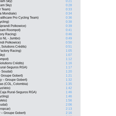
Team Sky)
0:21
Team Sky)
0:28
ar Team)
0:33
a Mondiale)
0:34
ealthcare Pro Cycling Team)
0:36
cling)
0:38
Sprandi Polkowice)
0:39
Team Roompot)
0:41
ory Racing)
0:46
to NL - Jumbo)
0:49
ndi Polkowice)
0:50
 Solutions Crédits)
0:51
actory Racing)
1:05
Sky)
1:07
ompot)
1:12
Solutions Crédits)
1:16
Rural-Seguros RGA)
1:17
- Soudal)
1:20
– Groupe Gobert)
1:21
ty – Groupe Gobert)
1:32
as (COL, Colombia)
1:35
usVelo)
1:42
, Caja Rural-Seguros RGA)
1:46
cling)
1:46
Velo)
1:56
oudal)
2:06
uropcar)
2:13
y – Groupe Gobert)
2:16