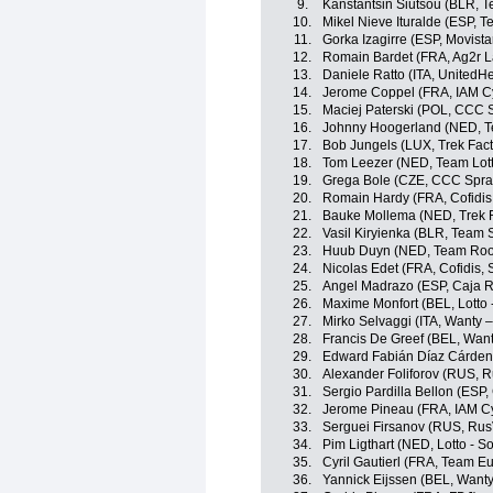
9.
Kanstantsin Siutsou (BLR, 
10.
Mikel Nieve Ituralde (ESP, 
11.
Gorka Izagirre (ESP, Movist
12.
Romain Bardet (FRA, Ag2r L
13.
Daniele Ratto (ITA, UnitedH
14.
Jerome Coppel (FRA, IAM Cy
15.
Maciej Paterski (POL, CCC 
16.
Johnny Hoogerland (NED, 
17.
Bob Jungels (LUX, Trek Fact
18.
Tom Leezer (NED, Team Lot
19.
Grega Bole (CZE, CCC Spra
20.
Romain Hardy (FRA, Cofidis,
21.
Bauke Mollema (NED, Trek F
22.
Vasil Kiryienka (BLR, Team 
23.
Huub Duyn (NED, Team Ro
24.
Nicolas Edet (FRA, Cofidis, 
25.
Angel Madrazo (ESP, Caja 
26.
Maxime Monfort (BEL, Lotto 
27.
Mirko Selvaggi (ITA, Wanty 
28.
Francis De Greef (BEL, Wan
29.
Edward Fabián Díaz Cárden
30.
Alexander Foliforov (RUS, R
31.
Sergio Pardilla Bellon (ESP
32.
Jerome Pineau (FRA, IAM Cy
33.
Serguei Firsanov (RUS, Rus
34.
Pim Ligthart (NED, Lotto - S
35.
Cyril Gautierl (FRA, Team E
36.
Yannick Eijssen (BEL, Want