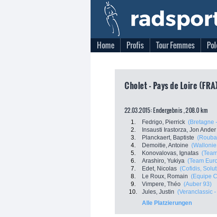
Home
Profis
Tour Femmes
Pol
Cholet - Pays de Loire (FRA)
22.03.2015: Endergebnis , 208.0 km
1.
Fedrigo, Pierrick
(Bretagne 
2.
Insausti Irastorza, Jon Ander
3.
Planckaert, Baptiste
(Roubai
4.
Demoitie, Antoine
(Wallonie
5.
Konovalovas, Ignatas
(Team
6.
Arashiro, Yukiya
(Team Euro
7.
Edet, Nicolas
(Cofidis, Solu
8.
Le Roux, Romain
(Equipe Cy
9.
Vimpere, Théo
(Auber 93)
10.
Jules, Justin
(Veranclassic -
Alle Platzierungen