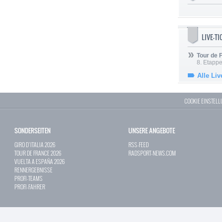
LIVE-T
Tour de
8. Etappe
Alle Liv
COOKIE EINSTEL
SONDERSEITEN
UNSERE ANGEBOTE
GIRO D`ITALIA 2026
RSS-FEED
TOUR DE FRANCE 2026
RADSPORT-NEWS.COM
VUELTA A ESPAÑA 2026
RENNERGEBNISSE
PROFI-TEAMS
PROFI-FAHRER