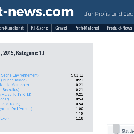
en-Rundfahrt
KT-Szene
Gravel
Profi-Material
Produkt-News
, 2015, Kategorie: 1.1
- Seche Environnement)
5:02:11
(Murias Taldea)
0:21
x Lille Metropole)
0:21
 - Bruxelles)
0:21
 Marseille 13 KTM)
0:21
pcar)
0:54
tions Credits)
0:54
cliste De L'Arme...)
1:00
1:18
 Ekoi)
1:18
Steady