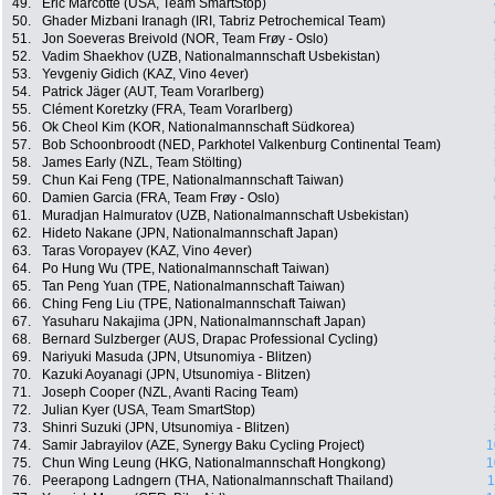
49.
Eric Marcotte (USA, Team SmartStop)
50.
Ghader Mizbani Iranagh (IRI, Tabriz Petrochemical Team)
51.
Jon Soeveras Breivold (NOR, Team Frøy - Oslo)
52.
Vadim Shaekhov (UZB, Nationalmannschaft Usbekistan)
53.
Yevgeniy Gidich (KAZ, Vino 4ever)
54.
Patrick Jäger (AUT, Team Vorarlberg)
55.
Clément Koretzky (FRA, Team Vorarlberg)
56.
Ok Cheol Kim (KOR, Nationalmannschaft Südkorea)
57.
Bob Schoonbroodt (NED, Parkhotel Valkenburg Continental Team)
58.
James Early (NZL, Team Stölting)
59.
Chun Kai Feng (TPE, Nationalmannschaft Taiwan)
60.
Damien Garcia (FRA, Team Frøy - Oslo)
61.
Muradjan Halmuratov (UZB, Nationalmannschaft Usbekistan)
62.
Hideto Nakane (JPN, Nationalmannschaft Japan)
63.
Taras Voropayev (KAZ, Vino 4ever)
64.
Po Hung Wu (TPE, Nationalmannschaft Taiwan)
65.
Tan Peng Yuan (TPE, Nationalmannschaft Taiwan)
66.
Ching Feng Liu (TPE, Nationalmannschaft Taiwan)
67.
Yasuharu Nakajima (JPN, Nationalmannschaft Japan)
68.
Bernard Sulzberger (AUS, Drapac Professional Cycling)
69.
Nariyuki Masuda (JPN, Utsunomiya - Blitzen)
70.
Kazuki Aoyanagi (JPN, Utsunomiya - Blitzen)
71.
Joseph Cooper (NZL, Avanti Racing Team)
72.
Julian Kyer (USA, Team SmartStop)
73.
Shinri Suzuki (JPN, Utsunomiya - Blitzen)
74.
Samir Jabrayilov (AZE, Synergy Baku Cycling Project)
1
75.
Chun Wing Leung (HKG, Nationalmannschaft Hongkong)
1
76.
Peerapong Ladngern (THA, Nationalmannschaft Thailand)
1