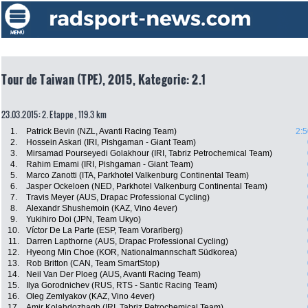
Tour de Taiwan (TPE), 2015, Kategorie: 2.1
23.03.2015: 2. Etappe , 119.3 km
1.
Patrick Bevin (NZL, Avanti Racing Team)
2:5
2.
Hossein Askari (IRI, Pishgaman - Giant Team)
3.
Mirsamad Pourseyedi Golakhour (IRI, Tabriz Petrochemical Team)
4.
Rahim Emami (IRI, Pishgaman - Giant Team)
5.
Marco Zanotti (ITA, Parkhotel Valkenburg Continental Team)
6.
Jasper Ockeloen (NED, Parkhotel Valkenburg Continental Team)
7.
Travis Meyer (AUS, Drapac Professional Cycling)
8.
Alexandr Shushemoin (KAZ, Vino 4ever)
9.
Yukihiro Doi (JPN, Team Ukyo)
10.
Víctor De La Parte (ESP, Team Vorarlberg)
11.
Darren Lapthorne (AUS, Drapac Professional Cycling)
12.
Hyeong Min Choe (KOR, Nationalmannschaft Südkorea)
13.
Rob Britton (CAN, Team SmartStop)
14.
Neil Van Der Ploeg (AUS, Avanti Racing Team)
15.
Ilya Gorodnichev (RUS, RTS - Santic Racing Team)
16.
Oleg Zemlyakov (KAZ, Vino 4ever)
17.
Amir Kolahdozhagh (IRI, Tabriz Petrochemical Team)