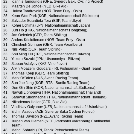
22.
Ioannis Tamouridis (GRE, Synergy Baku Cycling Project)
23.
Maarten De Jonge (NED, Bike Aid)
24.
Halvor Tandrevold (NOR, Team Frøy - Oslo)
25.
Keon Woo Park (KOR, Nationalmannschaft Südkorea)
26.
Salvador Guardiola Tora (ESP, Team Ukyo)
27.
Kohei Uchima (JPN, Nationalmannschaft Japan)
28.
Burr Ho (HKG, Nationalmannschaft Hongkong)
29.
Jan Oelerich (GER, Team Stölting)
30.
Anders Kristoffersen (NOR, Team Frøy - Oslo)
31.
Christoph Springer (GER, Team Vorarlberg)
32.
Nils Politt (GER, Team Stölting)
33.
Shu Ming Liu (TPE, Nationalmannschaft Taiwan)
34.
Yuzuru Suzuki (JPN, Utsunomiya - Blitzen)
35.
Stepan Astafyev (KAZ, Vino 4ever)
36.
Arvin Moazemi Goudarzi (IRI, Pishgaman - Giant Team)
37.
Thomas Koep (GER, Team Stölting)
38.
Mark O\'Brien (AUS, Avanti Racing Team)
39.
Sun Jae Jang (KOR, RTS - Santic Racing Team)
40.
Don Gin Shin (KOR, Nationalmannschaft Südkorea)
41.
Nawuti Liphongyu (THA, Nationalmannschaft Thailand)
42.
Sarawut Sirionnachai (THA, Nationalmannschaft Thailand)
43.
Nikodemus Holler (GER, Bike Aid)
44.
Vladislav Galyanov (UZB, Nationalmannschaft Usbekistan)
45.
Elchin Asadov (AZE, Synergy Baku Cycling Project)
46.
Thomas Davison (NZL, Avanti Racing Team)
47.
Jurgen Van Diemen (NED, Parkhotel Valkenburg Continental
Team)
48.
Mehdi Sohrabi (IRI, Tabriz Petrochemical Team)