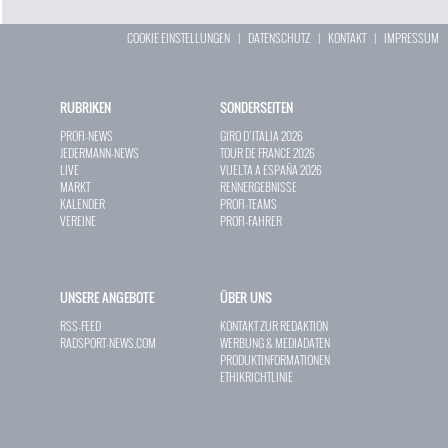
COOKIE EINSTELLUNGEN
|
DATENSCHUTZ
|
KONTAKT
|
IMPRESSUM
RUBRIKEN
SONDERSEITEN
PROFI-NEWS
GIRO D`ITALIA 2026
JEDERMANN-NEWS
TOUR DE FRANCE 2026
LIVE
VUELTA A ESPAÑA 2026
MARKT
RENNERGEBNISSE
KALENDER
PROFI-TEAMS
VEREINE
PROFI-FAHRER
UNSERE ANGEBOTE
ÜBER UNS
RSS-FEED
KONTAKT ZUR REDAKTION
RADSPORT-NEWS.COM
WERBUNG & MEDIADATEN
PRODUKTINFORMATIONEN
ETHIKRICHTLINIE