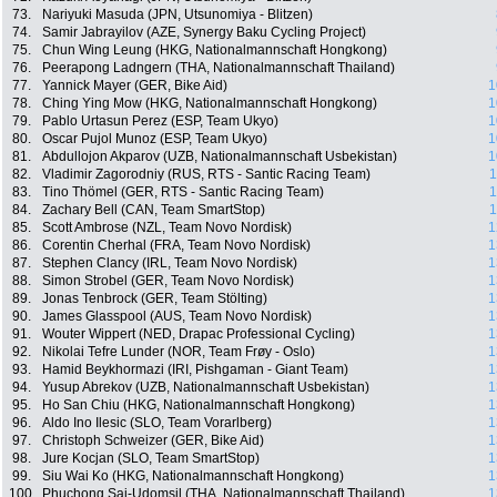
73.
Nariyuki Masuda (JPN, Utsunomiya - Blitzen)
74.
Samir Jabrayilov (AZE, Synergy Baku Cycling Project)
75.
Chun Wing Leung (HKG, Nationalmannschaft Hongkong)
76.
Peerapong Ladngern (THA, Nationalmannschaft Thailand)
77.
Yannick Mayer (GER, Bike Aid)
1
78.
Ching Ying Mow (HKG, Nationalmannschaft Hongkong)
1
79.
Pablo Urtasun Perez (ESP, Team Ukyo)
1
80.
Oscar Pujol Munoz (ESP, Team Ukyo)
1
81.
Abdullojon Akparov (UZB, Nationalmannschaft Usbekistan)
1
82.
Vladimir Zagorodniy (RUS, RTS - Santic Racing Team)
1
83.
Tino Thömel (GER, RTS - Santic Racing Team)
1
84.
Zachary Bell (CAN, Team SmartStop)
1
85.
Scott Ambrose (NZL, Team Novo Nordisk)
1
86.
Corentin Cherhal (FRA, Team Novo Nordisk)
1
87.
Stephen Clancy (IRL, Team Novo Nordisk)
1
88.
Simon Strobel (GER, Team Novo Nordisk)
1
89.
Jonas Tenbrock (GER, Team Stölting)
1
90.
James Glasspool (AUS, Team Novo Nordisk)
1
91.
Wouter Wippert (NED, Drapac Professional Cycling)
1
92.
Nikolai Tefre Lunder (NOR, Team Frøy - Oslo)
1
93.
Hamid Beykhormazi (IRI, Pishgaman - Giant Team)
1
94.
Yusup Abrekov (UZB, Nationalmannschaft Usbekistan)
1
95.
Ho San Chiu (HKG, Nationalmannschaft Hongkong)
1
96.
Aldo Ino Ilesic (SLO, Team Vorarlberg)
1
97.
Christoph Schweizer (GER, Bike Aid)
1
98.
Jure Kocjan (SLO, Team SmartStop)
1
99.
Siu Wai Ko (HKG, Nationalmannschaft Hongkong)
1
100.
Phuchong Sai-Udomsil (THA, Nationalmannschaft Thailand)
1