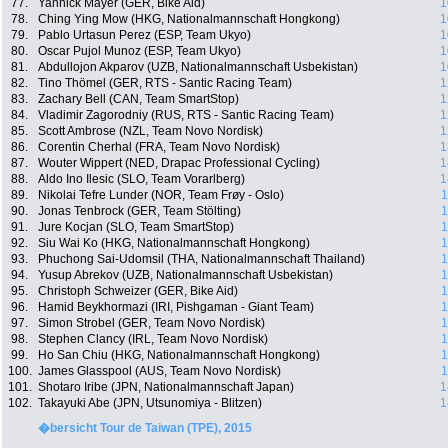
77.
Yannick Mayer (GER, Bike Aid)
1
78.
Ching Ying Mow (HKG, Nationalmannschaft Hongkong)
1
79.
Pablo Urtasun Perez (ESP, Team Ukyo)
1
80.
Oscar Pujol Munoz (ESP, Team Ukyo)
1
81.
Abdullojon Akparov (UZB, Nationalmannschaft Usbekistan)
1
82.
Tino Thömel (GER, RTS - Santic Racing Team)
1
83.
Zachary Bell (CAN, Team SmartStop)
1
84.
Vladimir Zagorodniy (RUS, RTS - Santic Racing Team)
1
85.
Scott Ambrose (NZL, Team Novo Nordisk)
1
86.
Corentin Cherhal (FRA, Team Novo Nordisk)
1
87.
Wouter Wippert (NED, Drapac Professional Cycling)
1
88.
Aldo Ino Ilesic (SLO, Team Vorarlberg)
1
89.
Nikolai Tefre Lunder (NOR, Team Frøy - Oslo)
1
90.
Jonas Tenbrock (GER, Team Stölting)
1
91.
Jure Kocjan (SLO, Team SmartStop)
1
92.
Siu Wai Ko (HKG, Nationalmannschaft Hongkong)
1
93.
Phuchong Sai-Udomsil (THA, Nationalmannschaft Thailand)
1
94.
Yusup Abrekov (UZB, Nationalmannschaft Usbekistan)
1
95.
Christoph Schweizer (GER, Bike Aid)
1
96.
Hamid Beykhormazi (IRI, Pishgaman - Giant Team)
1
97.
Simon Strobel (GER, Team Novo Nordisk)
1
98.
Stephen Clancy (IRL, Team Novo Nordisk)
1
99.
Ho San Chiu (HKG, Nationalmannschaft Hongkong)
1
100.
James Glasspool (AUS, Team Novo Nordisk)
1
101.
Shotaro Iribe (JPN, Nationalmannschaft Japan)
1
102.
Takayuki Abe (JPN, Utsunomiya - Blitzen)
1
�bersicht Tour de Taiwan (TPE), 2015