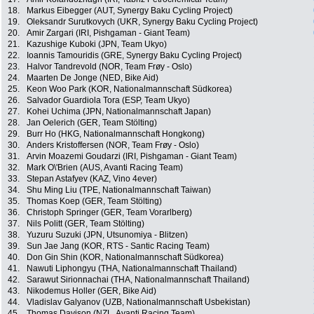
18.
Markus Eibegger (AUT, Synergy Baku Cycling Project)
19.
Oleksandr Surutkovych (UKR, Synergy Baku Cycling Project)
20.
Amir Zargari (IRI, Pishgaman - Giant Team)
21.
Kazushige Kuboki (JPN, Team Ukyo)
22.
Ioannis Tamouridis (GRE, Synergy Baku Cycling Project)
23.
Halvor Tandrevold (NOR, Team Frøy - Oslo)
24.
Maarten De Jonge (NED, Bike Aid)
25.
Keon Woo Park (KOR, Nationalmannschaft Südkorea)
26.
Salvador Guardiola Tora (ESP, Team Ukyo)
27.
Kohei Uchima (JPN, Nationalmannschaft Japan)
28.
Jan Oelerich (GER, Team Stölting)
29.
Burr Ho (HKG, Nationalmannschaft Hongkong)
30.
Anders Kristoffersen (NOR, Team Frøy - Oslo)
31.
Arvin Moazemi Goudarzi (IRI, Pishgaman - Giant Team)
32.
Mark O\'Brien (AUS, Avanti Racing Team)
33.
Stepan Astafyev (KAZ, Vino 4ever)
34.
Shu Ming Liu (TPE, Nationalmannschaft Taiwan)
35.
Thomas Koep (GER, Team Stölting)
36.
Christoph Springer (GER, Team Vorarlberg)
37.
Nils Politt (GER, Team Stölting)
38.
Yuzuru Suzuki (JPN, Utsunomiya - Blitzen)
39.
Sun Jae Jang (KOR, RTS - Santic Racing Team)
40.
Don Gin Shin (KOR, Nationalmannschaft Südkorea)
41.
Nawuti Liphongyu (THA, Nationalmannschaft Thailand)
42.
Sarawut Sirionnachai (THA, Nationalmannschaft Thailand)
43.
Nikodemus Holler (GER, Bike Aid)
44.
Vladislav Galyanov (UZB, Nationalmannschaft Usbekistan)
45.
Thomas Davison (NZL, Avanti Racing Team)