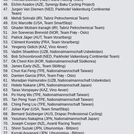
46.
Elchin Asadov (AZE, Synergy Baku Cycling Project)
47.
Jurgen Van Diemen (NED, Parkhotel Valkenburg Continental
Team)
48.
Mehdi Sohrabi (IRI, Tabriz Petrochemical Team)
49.
Eric Marcotte (USA, Team SmartStop)
50.
Ghader Mizbani Iranagh (IRI, Tabriz Petrochemical Team)
51.
Jon Soeveras Breivold (NOR, Team Frøy - Oslo)
52.
Patrick Jäger (AUT, Team Vorarlberg)
53.
Clément Koretzky (FRA, Team Vorarlberg)
54.
Yevgeniy Gidich (KAZ, Vino 4ever)
55.
Vadim Shaekhov (UZB, Nationalmannschaft Usbekistan)
56.
Bob Schoonbroodt (NED, Parkhotel Valkenburg Continental Team)
57.
Ok Cheol Kim (KOR, Nationalmannschaft Südkorea)
58.
James Early (NZL, Team Stölting)
59.
Chun Kai Feng (TPE, Nationalmannschaft Taiwan)
60.
Damien Garcia (FRA, Team Frøy - Oslo)
61.
Muradjan Halmuratov (UZB, Nationalmannschaft Usbekistan)
62.
Hideto Nakane (JPN, Nationalmannschaft Japan)
63.
Taras Voropayev (KAZ, Vino 4ever)
64.
Po Hung Wu (TPE, Nationalmannschaft Taiwan)
65.
Tan Peng Yuan (TPE, Nationalmannschaft Taiwan)
66.
Ching Feng Liu (TPE, Nationalmannschaft Taiwan)
67.
Julian Kyer (USA, Team SmartStop)
68.
Bernard Sulzberger (AUS, Drapac Professional Cycling)
69.
Yasuharu Nakajima (JPN, Nationalmannschaft Japan)
70.
Joseph Cooper (NZL, Avanti Racing Team)
71.
Shinri Suzuki (JPN, Utsunomiya - Blitzen)
72.
Kazuki Aoyanagi (JPN, Utsunomiya - Blitzen)