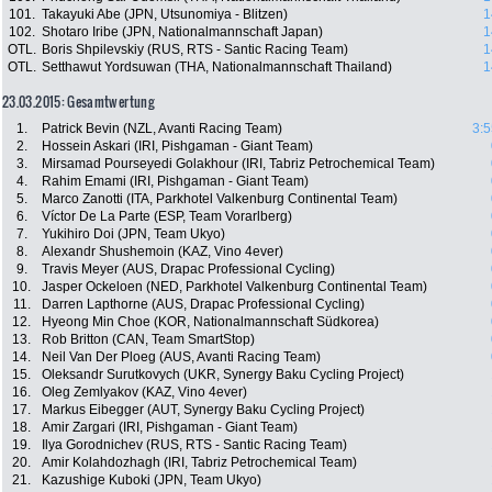
101.
Takayuki Abe (JPN, Utsunomiya - Blitzen)
1
102.
Shotaro Iribe (JPN, Nationalmannschaft Japan)
1
OTL.
Boris Shpilevskiy (RUS, RTS - Santic Racing Team)
1
OTL.
Setthawut Yordsuwan (THA, Nationalmannschaft Thailand)
1
23.03.2015: Gesamtwertung
1.
Patrick Bevin (NZL, Avanti Racing Team)
3:5
2.
Hossein Askari (IRI, Pishgaman - Giant Team)
3.
Mirsamad Pourseyedi Golakhour (IRI, Tabriz Petrochemical Team)
4.
Rahim Emami (IRI, Pishgaman - Giant Team)
5.
Marco Zanotti (ITA, Parkhotel Valkenburg Continental Team)
6.
Víctor De La Parte (ESP, Team Vorarlberg)
7.
Yukihiro Doi (JPN, Team Ukyo)
8.
Alexandr Shushemoin (KAZ, Vino 4ever)
9.
Travis Meyer (AUS, Drapac Professional Cycling)
10.
Jasper Ockeloen (NED, Parkhotel Valkenburg Continental Team)
11.
Darren Lapthorne (AUS, Drapac Professional Cycling)
12.
Hyeong Min Choe (KOR, Nationalmannschaft Südkorea)
13.
Rob Britton (CAN, Team SmartStop)
14.
Neil Van Der Ploeg (AUS, Avanti Racing Team)
15.
Oleksandr Surutkovych (UKR, Synergy Baku Cycling Project)
16.
Oleg Zemlyakov (KAZ, Vino 4ever)
17.
Markus Eibegger (AUT, Synergy Baku Cycling Project)
18.
Amir Zargari (IRI, Pishgaman - Giant Team)
19.
Ilya Gorodnichev (RUS, RTS - Santic Racing Team)
20.
Amir Kolahdozhagh (IRI, Tabriz Petrochemical Team)
21.
Kazushige Kuboki (JPN, Team Ukyo)