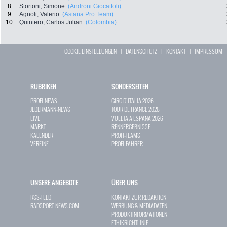
8.
Stortoni, Simone
(Androni Giocattoli)
9.
Agnoli, Valerio
(Astana Pro Team)
10.
Quintero, Carlos Julian
(Colombia)
COOKIE EINSTELLUNGEN
|
DATENSCHUTZ
|
KONTAKT
|
IMPRESSUM
RUBRIKEN
SONDERSEITEN
PROFI-NEWS
GIRO D`ITALIA 2026
JEDERMANN-NEWS
TOUR DE FRANCE 2026
LIVE
VUELTA A ESPAÑA 2026
MARKT
RENNERGEBNISSE
KALENDER
PROFI-TEAMS
VEREINE
PROFI-FAHRER
UNSERE ANGEBOTE
ÜBER UNS
RSS-FEED
KONTAKT ZUR REDAKTION
RADSPORT-NEWS.COM
WERBUNG & MEDIADATEN
PRODUKTINFORMATIONEN
ETHIKRICHTLINIE