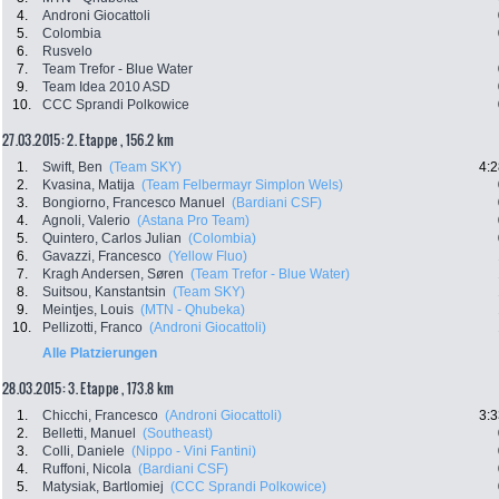
4.
Androni Giocattoli
5.
Colombia
6.
Rusvelo
7.
Team Trefor - Blue Water
9.
Team Idea 2010 ASD
10.
CCC Sprandi Polkowice
27.03.2015: 2. Etappe , 156.2 km
1.
Swift, Ben
(Team SKY)
4:2
2.
Kvasina, Matija
(Team Felbermayr Simplon Wels)
3.
Bongiorno, Francesco Manuel
(Bardiani CSF)
4.
Agnoli, Valerio
(Astana Pro Team)
5.
Quintero, Carlos Julian
(Colombia)
6.
Gavazzi, Francesco
(Yellow Fluo)
7.
Kragh Andersen, Søren
(Team Trefor - Blue Water)
8.
Suitsou, Kanstantsin
(Team SKY)
9.
Meintjes, Louis
(MTN - Qhubeka)
10.
Pellizotti, Franco
(Androni Giocattoli)
Alle Platzierungen
28.03.2015: 3. Etappe , 173.8 km
1.
Chicchi, Francesco
(Androni Giocattoli)
3:3
2.
Belletti, Manuel
(Southeast)
3.
Colli, Daniele
(Nippo - Vini Fantini)
4.
Ruffoni, Nicola
(Bardiani CSF)
5.
Matysiak, Bartlomiej
(CCC Sprandi Polkowice)