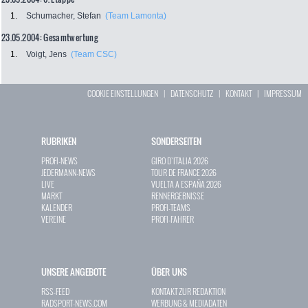
1.
Schumacher, Stefan
(Team Lamonta)
23.05.2004: Gesamtwertung
1.
Voigt, Jens
(Team CSC)
COOKIE EINSTELLUNGEN
|
DATENSCHUTZ
|
KONTAKT
|
IMPRESSUM
RUBRIKEN
SONDERSEITEN
PROFI-NEWS
GIRO D`ITALIA 2026
JEDERMANN-NEWS
TOUR DE FRANCE 2026
LIVE
VUELTA A ESPAÑA 2026
MARKT
RENNERGEBNISSE
KALENDER
PROFI-TEAMS
VEREINE
PROFI-FAHRER
UNSERE ANGEBOTE
ÜBER UNS
RSS-FEED
KONTAKT ZUR REDAKTION
RADSPORT-NEWS.COM
WERBUNG & MEDIADATEN