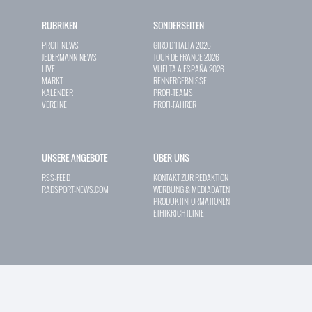
RUBRIKEN
SONDERSEITEN
PROFI-NEWS
GIRO D`ITALIA 2026
JEDERMANN-NEWS
TOUR DE FRANCE 2026
LIVE
VUELTA A ESPAÑA 2026
MARKT
RENNERGEBNISSE
KALENDER
PROFI-TEAMS
VEREINE
PROFI-FAHRER
UNSERE ANGEBOTE
ÜBER UNS
RSS-FEED
KONTAKT ZUR REDAKTION
RADSPORT-NEWS.COM
WERBUNG & MEDIADATEN
PRODUKTINFORMATIONEN
ETHIKRICHTLINIE