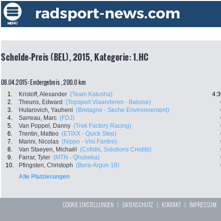
Schelde-Preis (BEL), 2015, Kategorie: 1.HC
08.04.2015: Endergebnis , 200.0 km
1.
Kristoff, Alexander
(Team Katusha)
4:3
2.
Theuns, Edward
(Topsport Vlaanderen - Baloise)
3.
Hutarovich, Yauheni
(Bretagne - Seche Environnement)
4.
Sarreau, Marc
(FDJ)
5.
Van Poppel, Danny
(Trek Factory Racing)
6.
Trentin, Matteo
(ETIXX - Quick Step)
7.
Marini, Nicolas
(Nippo - Vini Fantini)
8.
Van Staeyen, Michaël
(Cofidis, Solutions Credits)
9.
Farrar, Tyler
(MTN - Qhubeka)
10.
Pfingsten, Christoph
(Bora-Argon 18)
Alle Platzierungen
COOKIE EINSTELLUNGEN
|
DATENSCHUTZ
|
KONTAKT
|
IMPRESSUM