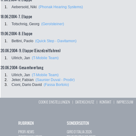
1.
Aebersold, Niki
(Phonak Hearing Systems)
18.06.2004: 7. Etappe
1.
Totschnig, Georg
(Gerolsteiner)
19.06.2004: 8. Etappe
1.
Bettini, Paolo
(Quick Step - Davitamon)
20.06.2004: 9. Etappe (Einzelzeitfahren)
1.
Ullrich, Jan
(T-Mobile Team)
20.06.2004: Gesamtwertung
1.
Ullrich, Jan
(T-Mobile Team)
2.
Jeker, Fabian
(Saunier Duval - Prodir)
3.
Cioni, Dario David
(Fassa Bortolo)
COOKIE EINSTELLUNGEN
|
DATENSCHUTZ
|
KONTAKT
|
IMPRESSUM
RUBRIKEN
SONDERSEITEN
PROFI-NEWS
GIRO D`ITALIA 2026