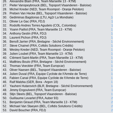
26.
Alexandre Blain (FRA, Team Marseille 13 - KTM)
27.
Pieter Vanspeybrouck (BEL, Topsport Vlaanderen - Baloise)
28.
Michel Kreder (NED, Team Roompot - Oranje Peloton)
29.
Preben Van Hecke (BEL, Topsport Vlaanderen - Baloise)
30.
Gediminas Bagdonas (LTU, Ag2r La Mondiale)
1
31.
Olivier Le Gac (FRA, FDJ)
1
32.
Rodolfo Andres Torres Agudelo (COL, Colombia)
1
33.
Yoann Paillot (FRA, Team Marseille 13 - KTM)
1
34.
Anthony Geslin (FRA, FDJ)
1
35.
Laurent Pichon (FRA, FDJ)
1
36.
Benoît Jarrier (FRA, Bretagne - Séché Environnement)
1
37.
Steve Chainel (FRA, Cofidis Solutions Crédits)
1
38.
Wesley Kreder (NED, Team Roompot - Oranje Peloton)
1
39.
Julien Loubet (FRA, Team Marseille 13 - KTM)
1
40.
Clément Saint-Martin (FRA, Team Marseille 13 - KTM)
1
41.
Matthieu Boulo (FRA, Bretagne - Séché Environnement)
1
42.
Thomas Voeckler (FRA, Team Europcar)
1
43.
Oliver Naesen (BEL, Topsport Vlaanderen - Baloise)
1
44.
Julien Duval (FRA, Equipe Cycliste de l\'Armée de Terre)
1
45.
Fabien Canal (FRA, Equipe Cycliste de l\'Armée de Terre)
1
46.
Ralf Matzka (GER, Bora - Argon 18)
1
47.
Yauheni Hutarovich (BLR, Bretagne - Séché Environnement)
1
48.
Jimmy Engoulvent (FRA, Team Europcar)
1
49.
Stijn Steels (BEL, Topsport Vlaanderen - Baloise)
1
50.
Guillaume Levarlet (FRA, Auber 93)
2
51.
Benjamin Giraud (FRA, Team Marseille 13 - KTM)
2
52.
Michael Van Staeyen (BEL, Cofidis Solutions Crédits)
2
53.
David Boucher (FRA, FDJ)
2