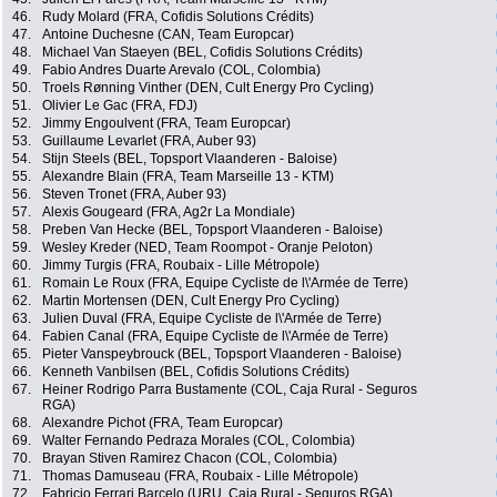
46.
Rudy Molard (FRA, Cofidis Solutions Crédits)
47.
Antoine Duchesne (CAN, Team Europcar)
48.
Michael Van Staeyen (BEL, Cofidis Solutions Crédits)
49.
Fabio Andres Duarte Arevalo (COL, Colombia)
50.
Troels Rønning Vinther (DEN, Cult Energy Pro Cycling)
51.
Olivier Le Gac (FRA, FDJ)
52.
Jimmy Engoulvent (FRA, Team Europcar)
53.
Guillaume Levarlet (FRA, Auber 93)
54.
Stijn Steels (BEL, Topsport Vlaanderen - Baloise)
55.
Alexandre Blain (FRA, Team Marseille 13 - KTM)
56.
Steven Tronet (FRA, Auber 93)
57.
Alexis Gougeard (FRA, Ag2r La Mondiale)
58.
Preben Van Hecke (BEL, Topsport Vlaanderen - Baloise)
59.
Wesley Kreder (NED, Team Roompot - Oranje Peloton)
60.
Jimmy Turgis (FRA, Roubaix - Lille Métropole)
61.
Romain Le Roux (FRA, Equipe Cycliste de l\'Armée de Terre)
62.
Martin Mortensen (DEN, Cult Energy Pro Cycling)
63.
Julien Duval (FRA, Equipe Cycliste de l\'Armée de Terre)
64.
Fabien Canal (FRA, Equipe Cycliste de l\'Armée de Terre)
65.
Pieter Vanspeybrouck (BEL, Topsport Vlaanderen - Baloise)
66.
Kenneth Vanbilsen (BEL, Cofidis Solutions Crédits)
67.
Heiner Rodrigo Parra Bustamente (COL, Caja Rural - Seguros
RGA)
68.
Alexandre Pichot (FRA, Team Europcar)
69.
Walter Fernando Pedraza Morales (COL, Colombia)
70.
Brayan Stiven Ramirez Chacon (COL, Colombia)
71.
Thomas Damuseau (FRA, Roubaix - Lille Métropole)
72.
Fabricio Ferrari Barcelo (URU, Caja Rural - Seguros RGA)