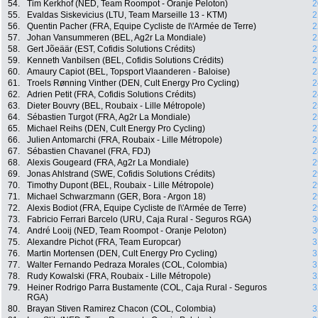
54.
Tim Kerkhof (NED, Team Roompot - Oranje Peloton)
2
55.
Evaldas Siskevicius (LTU, Team Marseille 13 - KTM)
2
56.
Quentin Pacher (FRA, Equipe Cycliste de l\'Armée de Terre)
2
57.
Johan Vansummeren (BEL, Ag2r La Mondiale)
2
58.
Gert Jõeäär (EST, Cofidis Solutions Crédits)
2
59.
Kenneth Vanbilsen (BEL, Cofidis Solutions Crédits)
2
60.
Amaury Capiot (BEL, Topsport Vlaanderen - Baloise)
2
61.
Troels Rønning Vinther (DEN, Cult Energy Pro Cycling)
2
62.
Adrien Petit (FRA, Cofidis Solutions Crédits)
2
63.
Dieter Bouvry (BEL, Roubaix - Lille Métropole)
2
64.
Sébastien Turgot (FRA, Ag2r La Mondiale)
2
65.
Michael Reihs (DEN, Cult Energy Pro Cycling)
2
66.
Julien Antomarchi (FRA, Roubaix - Lille Métropole)
2
67.
Sébastien Chavanel (FRA, FDJ)
2
68.
Alexis Gougeard (FRA, Ag2r La Mondiale)
2
69.
Jonas Ahlstrand (SWE, Cofidis Solutions Crédits)
2
70.
Timothy Dupont (BEL, Roubaix - Lille Métropole)
2
71.
Michael Schwarzmann (GER, Bora - Argon 18)
2
72.
Alexis Bodiot (FRA, Equipe Cycliste de l\'Armée de Terre)
2
73.
Fabricio Ferrari Barcelo (URU, Caja Rural - Seguros RGA)
3
74.
André Looij (NED, Team Roompot - Oranje Peloton)
3
75.
Alexandre Pichot (FRA, Team Europcar)
3
76.
Martin Mortensen (DEN, Cult Energy Pro Cycling)
3
77.
Walter Fernando Pedraza Morales (COL, Colombia)
3
78.
Rudy Kowalski (FRA, Roubaix - Lille Métropole)
3
79.
Heiner Rodrigo Parra Bustamente (COL, Caja Rural - Seguros
3
RGA)
80.
Brayan Stiven Ramirez Chacon (COL, Colombia)
3