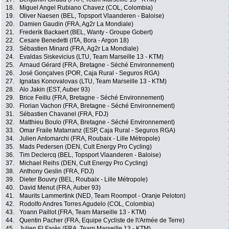
18.
Miguel Angel Rubiano Chavez (COL, Colombia)
19.
Oliver Naesen (BEL, Topsport Vlaanderen - Baloise)
20.
Damien Gaudin (FRA, Ag2r La Mondiale)
21.
Frederik Backaert (BEL, Wanty - Groupe Gobert)
22.
Cesare Benedetti (ITA, Bora - Argon 18)
23.
Sébastien Minard (FRA, Ag2r La Mondiale)
24.
Evaldas Siskevicius (LTU, Team Marseille 13 - KTM)
25.
Arnaud Gérard (FRA, Bretagne - Séché Environnement)
26.
José Gonçalves (POR, Caja Rural - Seguros RGA)
27.
Ignatas Konovalovas (LTU, Team Marseille 13 - KTM)
28.
Alo Jakin (EST, Auber 93)
29.
Brice Feillu (FRA, Bretagne - Séché Environnement)
30.
Florian Vachon (FRA, Bretagne - Séché Environnement)
31.
Sébastien Chavanel (FRA, FDJ)
32.
Matthieu Boulo (FRA, Bretagne - Séché Environnement)
33.
Omar Fraile Matarranz (ESP, Caja Rural - Seguros RGA)
34.
Julien Antomarchi (FRA, Roubaix - Lille Métropole)
35.
Mads Pedersen (DEN, Cult Energy Pro Cycling)
36.
Tim Declercq (BEL, Topsport Vlaanderen - Baloise)
37.
Michael Reihs (DEN, Cult Energy Pro Cycling)
38.
Anthony Geslin (FRA, FDJ)
39.
Dieter Bouvry (BEL, Roubaix - Lille Métropole)
40.
David Menut (FRA, Auber 93)
41.
Maurits Lammertink (NED, Team Roompot - Oranje Peloton)
42.
Rodolfo Andres Torres Agudelo (COL, Colombia)
43.
Yoann Paillot (FRA, Team Marseille 13 - KTM)
44.
Quentin Pacher (FRA, Equipe Cycliste de l\'Armée de Terre)
45.
Julien El Farès (FRA, Team Marseille 13 - KTM)