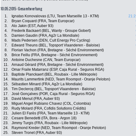
10.05.2015: Gesamtwertung
1.
Ignatas Konovalovas (LTU, Team Marseille 13 - KTM)
21:2
2.
Bryan Coquard (FRA, Team Europcar)
3.
Alo Jakin (EST, Auber 93)
4.
Frederik Backaert (BEL, Wanty - Groupe Gobert)
5.
Damien Gaudin (FRA, Ag2r La Mondiale)
6.
Mads Pedersen (DEN, Cult Energy Pro Cycling)
7.
Edward Theuns (BEL, Topsport Vlaanderen - Baloise)
8.
Florian Vachon (FRA, Bretagne - Séché Environnement)
9.
Brice Feillu (FRA, Bretagne - Séché Environnement)
10.
Antoine Duchesne (CAN, Team Europcar)
11.
Arnaud Gérard (FRA, Bretagne - Séché Environnement)
12.
Omar Fraile Matarranz (ESP, Caja Rural - Seguros RGA)
13.
Baptiste Planckaert (BEL, Roubaix - Lille Métropole)
14.
Maurits Lammertink (NED, Team Roompot - Oranje Peloton)
15.
Sébastien Minard (FRA, Ag2r La Mondiale)
16.
Tim Declercq (BEL, Topsport Vlaanderen - Baloise)
17.
José Gonçalves (POR, Caja Rural - Seguros RGA)
18.
David Menut (FRA, Auber 93)
19.
Miguel Angel Rubiano Chavez (COL, Colombia)
20.
Rudy Molard (FRA, Cofidis Solutions Crédits)
21.
Julien El Farès (FRA, Team Marseille 13 - KTM)
22.
Cesare Benedetti (ITA, Bora - Argon 18)
23.
Jimmy Turgis (FRA, Roubaix - Lille Métropole)
24.
Raymond Kreder (NED, Team Roompot - Oranje Peloton)
25.
Steven Tronet (FRA, Auber 93)