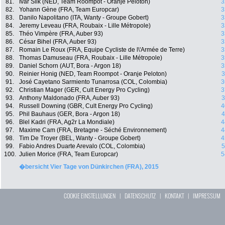
81.
Ivar Slik (NED, Team Roompot - Oranje Peloton)
3
82.
Yohann Gène (FRA, Team Europcar)
3
83.
Danilo Napolitano (ITA, Wanty - Groupe Gobert)
3
84.
Jeremy Leveau (FRA, Roubaix - Lille Métropole)
3
85.
Théo Vimpère (FRA, Auber 93)
3
86.
César Bihel (FRA, Auber 93)
3
87.
Romain Le Roux (FRA, Equipe Cycliste de l\'Armée de Terre)
3
88.
Thomas Damuseau (FRA, Roubaix - Lille Métropole)
3
89.
Daniel Schorn (AUT, Bora - Argon 18)
3
90.
Reinier Honig (NED, Team Roompot - Oranje Peloton)
3
91.
José Cayetano Sarmiento Tunarrosa (COL, Colombia)
3
92.
Christian Mager (GER, Cult Energy Pro Cycling)
3
93.
Anthony Maldonado (FRA, Auber 93)
3
94.
Russell Downing (GBR, Cult Energy Pro Cycling)
4
95.
Phil Bauhaus (GER, Bora - Argon 18)
4
96.
Blel Kadri (FRA, Ag2r La Mondiale)
4
97.
Maxime Cam (FRA, Bretagne - Séché Environnement)
4
98.
Tim De Troyer (BEL, Wanty - Groupe Gobert)
4
99.
Fabio Andres Duarte Arevalo (COL, Colombia)
5
100.
Julien Morice (FRA, Team Europcar)
5
�bersicht Vier Tage von Dünkirchen (FRA), 2015
COOKIE EINSTELLUNGEN
|
DATENSCHUTZ
|
KONTAKT
|
IMPRESSUM