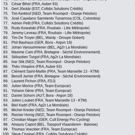
73.
César Bihel (FRA, Auber 93)
74.
Gert Jõeäär (EST, Cofidis Solutions Crédits)
75.
Tim Kerkhof (NED, Team Roompot - Oranje Peloton)
76.
José Cayetano Sarmiento Tunarrosa (COL, Colombia)
77.
Adrien Petit (FRA, Cofidis Solutions Crédits)
78.
Rudy Kowalski (FRA, Roubaix - Lille Métropole)
79.
Jeremy Leveau (FRA, Roubaix - Lille Métropole)
80.
Tim De Troyer (BEL, Wanty - Groupe Gobert)
81.
Phil Bauhaus (GER, Bora - Argon 18)
82.
Johan Vansummeren (BEL, Ag2r La Mondiale)
83.
Maxime Cam (FRA, Bretagne - Séché Environnement)
84.
Sébastien Turgot (FRA, Ag2r La Mondiale)
85.
Ivar Slik (NED, Team Roompot - Oranje Peloton)
86.
Théo Vimpère (FRA, Auber 93)
87.
Clément Saint-Martin (FRA, Team Marseille 13 - KTM)
88.
Benoît Jarrier (FRA, Bretagne - Séché Environnement)
89.
Laurent Pichon (FRA, FDJ)
90.
Julien Morice (FRA, Team Europcar)
91.
Yohann Gène (FRA, Team Europcar)
92.
Daniel Schorn (AUT, Bora - Argon 18)
93.
Julien Loubet (FRA, Team Marseille 13 - KTM)
94.
Blel Kadri (FRA, Ag2r La Mondiale)
95.
Michel Kreder (NED, Team Roompot - Oranje Peloton)
96.
Reinier Honig (NED, Team Roompot - Oranje Peloton)
97.
Christian Mager (GER, Cult Energy Pro Cycling)
98.
Amaury Capiot (BEL, Topsport Vlaanderen - Baloise)
99.
Thomas Voeckler (FRA, Team Europcar)
100.
Steve Chainel (FRA, Cofidis Solutions Crédits)