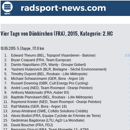
Vier Tage von Dünkirchen (FRA), 2015, Kategorie: 2.HC
10.05.2015: 5. Etappe , 171.0 km
1.
Edward Theuns (BEL, Topsport Vlaanderen - Baloise)
3:5
2.
Bryan Coquard (FRA, Team Europcar)
3.
Danilo Napolitano (ITA, Wanty - Groupe Gobert)
4.
Yauheni Hutarovich (BLR, Bretagne - Séché Environnement)
5.
Timothy Dupont (BEL, Roubaix - Lille Métropole)
6.
Michael Schwarzmann (GER, Bora - Argon 18)
7.
Russell Downing (GBR, Cult Energy Pro Cycling)
8.
André Looij (NED, Team Roompot - Oranje Peloton)
9.
Anthony Maldonado (FRA, Auber 93)
10.
Baptiste Planckaert (BEL, Roubaix - Lille Métropole)
11.
Raymond Kreder (NED, Team Roompot - Oranje Peloton)
12.
Ralf Matzka (GER, Bora - Argon 18)
13.
Jonas Ahlstrand (SWE, Cofidis Solutions Crédits)
14.
Alexis Bodiot (FRA, Equipe Cycliste de l\'Armée de Terre)
15.
Gediminas Bagdonas (LTU, Ag2r La Mondiale)
16.
David Boucher (FRA, FDJ)
17.
Benjamin Giraud (FRA, Team Marseille 13 - KTM)