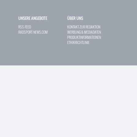
UNSERE ANGEBOTE
ÜBER UNS
RSS-FEED
KONTAKT ZUR REDAKTION
RADSPORT-NEWS.COM
WERBUNG & MEDIADATEN
PRODUKTINFORMATIONEN
ETHIKRICHTLINIE