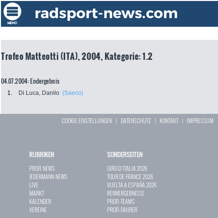
Trofeo Matteotti (ITA), 2004, Kategorie: 1.2
04.07.2004: Endergebnis
1.
Di Luca, Danilo
(Saeco)
COOKIE EINSTELLUNGEN
|
DATENSCHUTZ
|
KONTAKT
|
IMPRESSUM
RUBRIKEN
SONDERSEITEN
PROFI-NEWS
GIRO D`ITALIA 2026
JEDERMANN-NEWS
TOUR DE FRANCE 2026
LIVE
VUELTA A ESPAÑA 2026
MARKT
RENNERGEBNISSE
KALENDER
PROFI-TEAMS
VEREINE
PROFI-FAHRER