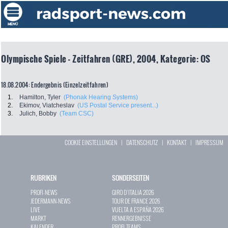
Olympische Spiele - Zeitfahren (GRE), 2004, Kategorie: OS
18.08.2004: Endergebnis (Einzelzeitfahren)
1.
Hamilton, Tyler
(Phonak Hearing Systems)
2.
Ekimov, Viatcheslav
(US Postal Service present...)
3.
Julich, Bobby
(Team CSC)
COOKIE EINSTELLUNGEN
|
DATENSCHUTZ
|
KONTAKT
|
IMPRESSUM
RUBRIKEN
SONDERSEITEN
PROFI-NEWS
GIRO D`ITALIA 2026
JEDERMANN-NEWS
TOUR DE FRANCE 2026
LIVE
VUELTA A ESPAÑA 2026
MARKT
RENNERGEBNISSE
KALENDER
PROFI-TEAMS