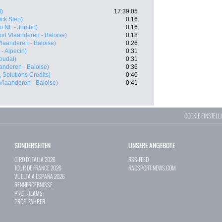
l)
17:39:05
ick Step)
0:16
to NL - Jumbo)
0:16
ort Vlaanderen - Baloise)
0:18
Vlaanderen - Baloise)
0:26
- Alpecin)
0:31
oudal)
0:31
anderen - Baloise)
0:36
, Solutions Credits)
0:40
Vlaanderen - Baloise)
0:41
COOKIE EINSTEL
SONDERSEITEN
UNSERE ANGEBOTE
GIRO D`ITALIA 2026
RSS-FEED
TOUR DE FRANCE 2026
RADSPORT-NEWS.COM
VUELTA A ESPAÑA 2026
RENNERGEBNISSE
PROFI-TEAMS
PROFI-FAHRER