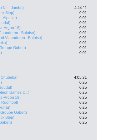
to NL - Jumbo)
4:44:11
ick Step)
0:01
- Alpecin)
0:01
oudal)
0:01
ra-Argon 18)
0:01
Vlaanderen - Baloise)
0:01
ort Vlaanderen - Baloise)
0:01
eka)
0:01
 Groupe Gobert)
0:01
l)
0:01
 Qhubeka)
4:05:31
l)
0:25
 Soudal)
0:25
leon Games C...)
0:25
ra-Argon 18)
0:25
 Roompot)
0:25
cling)
0:25
 Groupe Gobert)
0:25
ick Step)
0:25
Gobert)
0:25