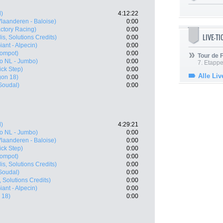
l)
4:12:22
Vlaanderen - Baloise)
0:00
actory Racing)
0:00
LIVE-T
dis, Solutions Credits)
0:00
ant - Alpecin)
0:00
ompot)
0:00
Tour de
to NL - Jumbo)
0:00
7. Etappe
ick Step)
0:00
Alle Liv
gon 18)
0:00
 Soudal)
0:00
l)
4:29:21
to NL - Jumbo)
0:00
Vlaanderen - Baloise)
0:00
ick Step)
0:00
ompot)
0:00
dis, Solutions Credits)
0:00
 Soudal)
0:00
, Solutions Credits)
0:00
ant - Alpecin)
0:00
 18)
0:00