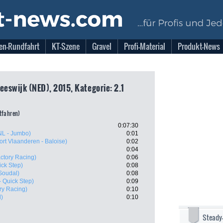
en-Rundfahrt
KT-Szene
Gravel
Profi-Material
Produkt-News
eeswijk (NED), 2015, Kategorie: 2.1
itfahren)
0:07:30
NL - Jumbo)
0:01
ort Vlaanderen - Baloise)
0:02
0:04
actory Racing)
0:06
ick Step)
0:08
 Soudal)
0:08
- Quick Step)
0:09
ry Racing)
0:10
l)
0:10
Steady