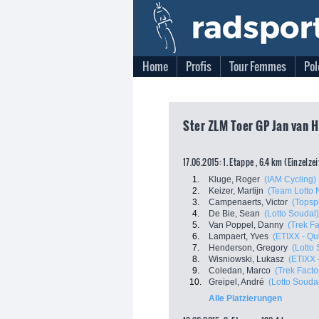
Home
Profis
Tour Femmes
Pol
Ster ZLM Toer GP Jan van H
17.06.2015: 1. Etappe , 6.4 km (Einzelze
1.
Kluge, Roger
(IAM Cycling)
2.
Keizer, Martijn
(Team Lotto 
3.
Campenaerts, Victor
(Topsp
4.
De Bie, Sean
(Lotto Soudal)
5.
Van Poppel, Danny
(Trek F
6.
Lampaert, Yves
(ETIXX - Qu
7.
Henderson, Gregory
(Lotto
8.
Wisniowski, Lukasz
(ETIXX 
9.
Coledan, Marco
(Trek Facto
10.
Greipel, André
(Lotto Souda
Alle Platzierungen