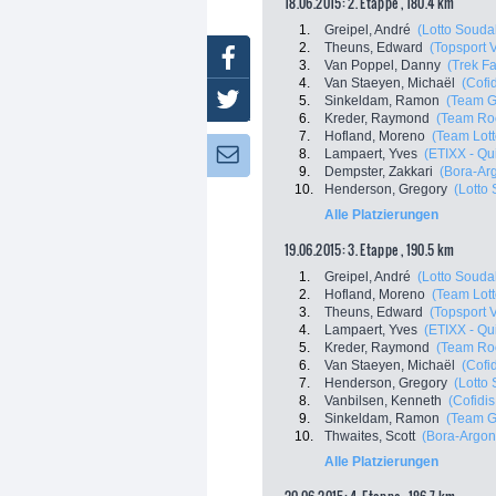
18.06.2015: 2. Etappe , 180.4 km
1.
Greipel, André
(Lotto Souda
2.
Theuns, Edward
(Topsport 
Facebook
3.
Van Poppel, Danny
(Trek F
4.
Van Staeyen, Michaël
(Cofi
Twitter
5.
Sinkeldam, Ramon
(Team Gi
6.
Kreder, Raymond
(Team Ro
7.
Hofland, Moreno
(Team Lot
8.
Lampaert, Yves
(ETIXX - Qu
Newsletter:
9.
Dempster, Zakkari
(Bora-Ar
10.
Henderson, Gregory
(Lotto
Alle Platzierungen
19.06.2015: 3. Etappe , 190.5 km
1.
Greipel, André
(Lotto Souda
2.
Hofland, Moreno
(Team Lot
3.
Theuns, Edward
(Topsport 
4.
Lampaert, Yves
(ETIXX - Qu
5.
Kreder, Raymond
(Team Ro
6.
Van Staeyen, Michaël
(Cofi
7.
Henderson, Gregory
(Lotto
8.
Vanbilsen, Kenneth
(Cofidis
9.
Sinkeldam, Ramon
(Team Gi
10.
Thwaites, Scott
(Bora-Argon
Alle Platzierungen