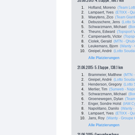
20.06.2015: 4. Etappe , 186.7 km
1.
Hofland, Moreno
(Team Lot
2.
Lampaert, Yves
(ETIXX - Qu
3.
Waeytens, Zico
(Team Giant 
4.
Debusschere, Jens
(Lotto S
5.
Schwarzmann, Michael
(Bo
6.
Theuns, Edward
(Topsport 
7.
Campenaerts, Victor
(Topsp
8.
Ciolek, Gerald
(MTN - Qhub
9.
Leukemans, Bjorn
(Wanty -
10.
Greipel, André
(Lotto Souda
Alle Platzierungen
21.06.2015: 5. Etappe , 138.1 km
1.
Brammeier, Matthew
(MTN -
2.
Greipel, André
(Lotto Souda
3.
Henderson, Gregory
(Lotto
4.
Merlier, Tim
(Sunweb - Napo
5.
Schwarzmann, Michael
(Bo
6.
Groenewegen, Dylan
(Team
7.
Enger, Sondre Holst
(IAM Cy
8.
Napolitano, Danilo
(Wanty -
9.
Lampaert, Yves
(ETIXX - Qu
10.
Jans, Roy
(Wanty - Groupe 
Alle Platzierungen
21.06.2015: Gesamtwertung