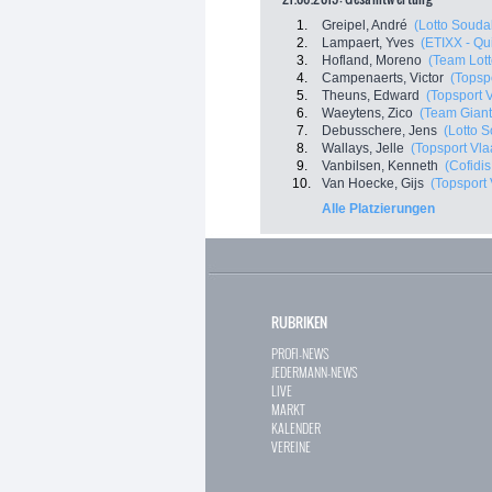
1.
Greipel, André
(Lotto Souda
2.
Lampaert, Yves
(ETIXX - Qu
3.
Hofland, Moreno
(Team Lot
4.
Campenaerts, Victor
(Topsp
5.
Theuns, Edward
(Topsport 
6.
Waeytens, Zico
(Team Giant 
7.
Debusschere, Jens
(Lotto S
8.
Wallays, Jelle
(Topsport Vla
9.
Vanbilsen, Kenneth
(Cofidis
10.
Van Hoecke, Gijs
(Topsport 
Alle Platzierungen
RUBRIKEN
PROFI-NEWS
JEDERMANN-NEWS
LIVE
MARKT
KALENDER
VEREINE