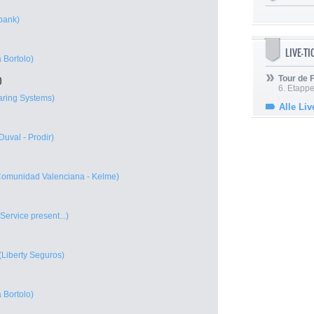
bank)
LIVE-T
 Bortolo)
Tour de
)
6. Etapp
ring Systems)
Alle Liv
Duval - Prodir)
Comunidad Valenciana - Kelme)
Service present...)
(Liberty Seguros)
 Bortolo)