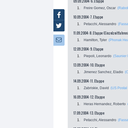
09.09.2004: 6. Etappe
1.
Freire Gomez, Oscar
(Rabo
Facebook
10.09.2004: 7. Etappe
1.
Petacchi, Alessandro
(Fassa
Twitter
11.09.2004: 8. Etappe (Einzelzeitfahren
Newsletter:
1.
Hamilton, Tyler
(Phonak Hea
12.09.2004: 9. Etappe
1.
Piepoli, Leonardo
(Saunier 
13.09.2004: 10. Etappe
1.
Jimenez Sanchez, Eladio
(
14.09.2004: 11. Etappe
1.
Zabriskie, David
(US Postal 
16.09.2004: 12. Etappe
1.
Heras Hernandez, Roberto
17.09.2004: 13. Etappe
1.
Petacchi, Alessandro
(Fassa