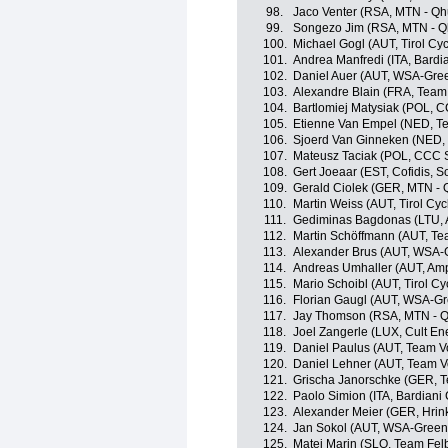
98.
Jaco Venter (RSA, MTN - Q
99.
Songezo Jim (RSA, MTN - 
100.
Michael Gogl (AUT, Tirol Cy
101.
Andrea Manfredi (ITA, Bardi
102.
Daniel Auer (AUT, WSA-Gree
103.
Alexandre Blain (FRA, Team
104.
Bartlomiej Matysiak (POL, 
105.
Etienne Van Empel (NED, T
106.
Sjoerd Van Ginneken (NED,
107.
Mateusz Taciak (POL, CCC 
108.
Gert Joeaar (EST, Cofidis, So
109.
Gerald Ciolek (GER, MTN -
110.
Martin Weiss (AUT, Tirol Cy
111.
Gediminas Bagdonas (LTU, 
112.
Martin Schöffmann (AUT, Te
113.
Alexander Brus (AUT, WSA-G
114.
Andreas Umhaller (AUT, Am
115.
Mario Schoibl (AUT, Tirol C
116.
Florian Gaugl (AUT, WSA-Gre
117.
Jay Thomson (RSA, MTN - 
118.
Joel Zangerle (LUX, Cult En
119.
Daniel Paulus (AUT, Team V
120.
Daniel Lehner (AUT, Team V
121.
Grischa Janorschke (GER, T
122.
Paolo Simion (ITA, Bardiani
123.
Alexander Meier (GER, Hrin
124.
Jan Sokol (AUT, WSA-Greenl
125.
Matej Marin (SLO, Team Fel