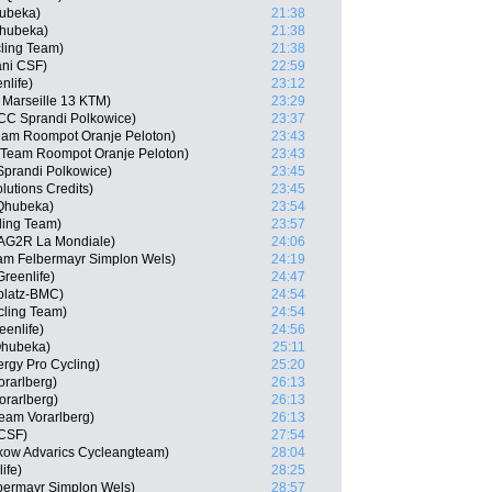
hubeka)
21:38
Qhubeka)
21:38
cling Team)
21:38
ani CSF)
22:59
nlife)
23:12
 Marseille 13 KTM)
23:29
CCC Sprandi Polkowice)
23:37
eam Roompot Oranje Peloton)
23:43
 Team Roompot Oranje Peloton)
23:43
Sprandi Polkowice)
23:45
lutions Credits)
23:45
 Qhubeka)
23:54
cling Team)
23:57
AG2R La Mondiale)
24:06
am Felbermayr Simplon Wels)
24:19
reenlife)
24:47
platz-BMC)
24:54
ycling Team)
24:54
enlife)
24:56
Qhubeka)
25:11
ergy Pro Cycling)
25:20
orarlberg)
26:13
orarlberg)
26:13
eam Vorarlberg)
26:13
 CSF)
27:54
kow Advarics Cycleangteam)
28:04
ife)
28:25
bermayr Simplon Wels)
28:57