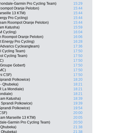
ondale-Garmin Pro Cycling Team)
15:29
Roompot Oranje Peloton)
15:44
rseille 13 KTM)
15:44
ergy Pro Cycling)
15:44
eam Roompot Oranje Peloton)
15:44
eam Katusha)
15:59
M Cycling)
16:04
m Roompot Oranje Peloton)
16:06
 Energy Pro Cycling)
16:28
 Advarics Cycleangteam)
17:36
ol Cycling Team)
17:50
irol Cycling Team)
17:50
MC)
17:50
- Groupe Gobert)
17:50
BMC)
17:50
ani CSF)
17:50
prandi Polkowice)
18:20
 - Qhubeka)
18:21
R La Mondiale)
18:21
ondiale)
18:21
Team Katusha)
18:39
 Sprandi Polkowice)
19:39
Sprandi Polkowice)
19:54
 CSF)
20:00
eam Marseille 13 KTM)
20:05
dale-Garmin Pro Cycling Team)
20:50
- Qhubeka)
21:38
- Qhubeka)
21:38