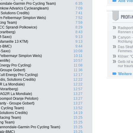
Alle Vi
nondale-Garmin Pro Cycling Team)
6:35
inkow Advarics Cycleangteam)
7:09
 Solutions Credits)
7:41
PROFI
m Felbermayr Simplon Wels)
7:52
cing Team)
7:59
CC Sprandi Polkowice)
8:29
Radsport 
orarlberg)
8:43
Rennen 
f-Saxo)
9:13
Canyon -
Marseille 13 KTM)
9:13
Richtung
tz-BMC)
9:44
Das Straf
f-Saxo)
10:08
Femmes /
 Felbermayr Simplon Wels)
10:11
Klöser: “
nlife)
10:57
Gelb ist
Energy Pro Cycling)
11:08
nur trauri
 Groupe Gobert)
11:36
Weitere
ult Energy Pro Cycling)
12:17
dis, Solutions Credits)
12:22
R La Mondiale)
12:22
Vorarlberg)
12:57
 AG2R La Mondiale)
13:27
oompot Oranje Peloton)
13:27
anty - Groupe Gobert)
13:27
l Cycling Team)
13:52
olutions Credits)
14:19
Racing Team)
15:25
ing Team)
15:25
 Cannondale-Garmin Pro Cycling Team)
15:25
latz-BMC)
15:25