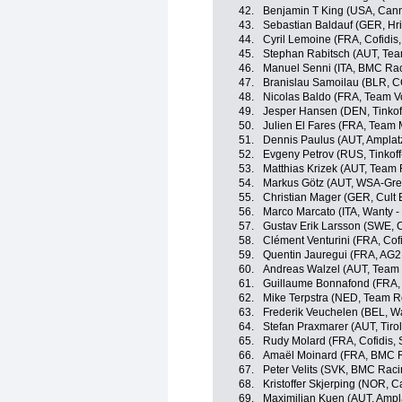
42.
Benjamin T King (USA, Can
43.
Sebastian Baldauf (GER, Hr
44.
Cyril Lemoine (FRA, Cofidis,
45.
Stephan Rabitsch (AUT, Tea
46.
Manuel Senni (ITA, BMC Ra
47.
Branislau Samoilau (BLR, C
48.
Nicolas Baldo (FRA, Team V
49.
Jesper Hansen (DEN, Tinkof
50.
Julien El Fares (FRA, Team 
51.
Dennis Paulus (AUT, Ampla
52.
Evgeny Petrov (RUS, Tinkof
53.
Matthias Krizek (AUT, Team
54.
Markus Götz (AUT, WSA-Gree
55.
Christian Mager (GER, Cult 
56.
Marco Marcato (ITA, Wanty -
57.
Gustav Erik Larsson (SWE, C
58.
Clément Venturini (FRA, Cofi
59.
Quentin Jauregui (FRA, AG2
60.
Andreas Walzel (AUT, Team 
61.
Guillaume Bonnafond (FRA,
62.
Mike Terpstra (NED, Team R
63.
Frederik Veuchelen (BEL, W
64.
Stefan Praxmarer (AUT, Tiro
65.
Rudy Molard (FRA, Cofidis, S
66.
Amaël Moinard (FRA, BMC 
67.
Peter Velits (SVK, BMC Rac
68.
Kristoffer Skjerping (NOR,
69.
Maximilian Kuen (AUT, Amp