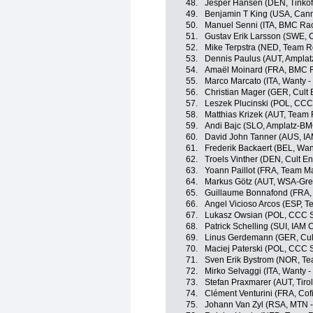
48.
Jesper Hansen (DEN, Tinkof
49.
Benjamin T King (USA, Can
50.
Manuel Senni (ITA, BMC Ra
51.
Gustav Erik Larsson (SWE, C
52.
Mike Terpstra (NED, Team R
53.
Dennis Paulus (AUT, Ampla
54.
Amaël Moinard (FRA, BMC 
55.
Marco Marcato (ITA, Wanty -
56.
Christian Mager (GER, Cult 
57.
Leszek Plucinski (POL, CCC
58.
Matthias Krizek (AUT, Team
59.
Andi Bajc (SLO, Amplatz-B
60.
David John Tanner (AUS, IA
61.
Frederik Backaert (BEL, Wan
62.
Troels Vinther (DEN, Cult En
63.
Yoann Paillot (FRA, Team Ma
64.
Markus Götz (AUT, WSA-Gree
65.
Guillaume Bonnafond (FRA,
66.
Angel Vicioso Arcos (ESP, 
67.
Lukasz Owsian (POL, CCC S
68.
Patrick Schelling (SUI, IAM 
69.
Linus Gerdemann (GER, Cult
70.
Maciej Paterski (POL, CCC 
71.
Sven Erik Bystrom (NOR, T
72.
Mirko Selvaggi (ITA, Wanty 
73.
Stefan Praxmarer (AUT, Tiro
74.
Clément Venturini (FRA, Cofi
75.
Johann Van Zyl (RSA, MTN 