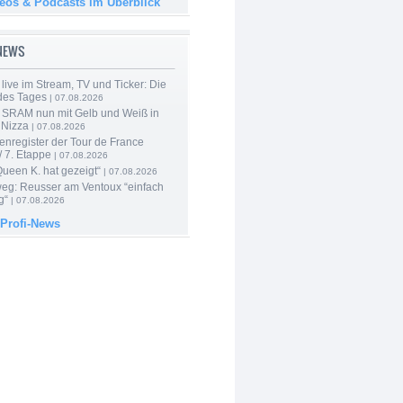
deos & Podcasts im Überblick
-NEWS
live im Stream, TV und Ticker: Die
des Tages
| 07.08.2026
 SRAM nun mit Gelb und Weiß in
 Nizza
| 07.08.2026
enregister der Tour de France
 7. Etappe
| 07.08.2026
Queen K. hat gezeigt“
| 07.08.2026
 weg: Reusser am Ventoux “einfach
g“
| 07.08.2026
 Profi-News