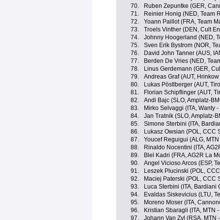
70.
Ruben Zepuntke (GER, Cann
71.
Reinier Honig (NED, Team 
72.
Yoann Paillot (FRA, Team Ma
73.
Troels Vinther (DEN, Cult En
74.
Johnny Hoogerland (NED, T
75.
Sven Erik Bystrom (NOR, T
76.
David John Tanner (AUS, IA
77.
Berden De Vries (NED, Tea
78.
Linus Gerdemann (GER, Cult
79.
Andreas Graf (AUT, Hrinkow
80.
Lukas Pöstlberger (AUT, Tir
81.
Florian Schipflinger (AUT, T
82.
Andi Bajc (SLO, Amplatz-B
83.
Mirko Selvaggi (ITA, Wanty 
84.
Jan Tratnik (SLO, Amplatz-
85.
Simone Sterbini (ITA, Bardi
86.
Lukasz Owsian (POL, CCC S
87.
Youcef Reguigui (ALG, MTN
88.
Rinaldo Nocentini (ITA, AG2
89.
Blel Kadri (FRA, AG2R La M
90.
Angel Vicioso Arcos (ESP, 
91.
Leszek Plucinski (POL, CCC
92.
Maciej Paterski (POL, CCC 
93.
Luca Sterbini (ITA, Bardiani
94.
Evaldas Siskevicius (LTU, T
95.
Moreno Moser (ITA, Cannon
96.
Kristian Sbaragli (ITA, MTN 
97.
Johann Van Zyl (RSA, MTN 