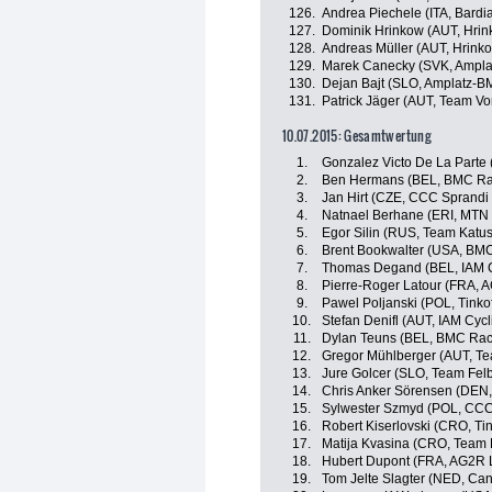
126.
Andrea Piechele (ITA, Bardi
127.
Dominik Hrinkow (AUT, Hrin
128.
Andreas Müller (AUT, Hrink
129.
Marek Canecky (SVK, Ampl
130.
Dejan Bajt (SLO, Amplatz-B
131.
Patrick Jäger (AUT, Team Vo
10.07.2015: Gesamtwertung
1.
Gonzalez Victo De La Parte 
2.
Ben Hermans (BEL, BMC Ra
3.
Jan Hirt (CZE, CCC Sprandi
4.
Natnael Berhane (ERI, MTN
5.
Egor Silin (RUS, Team Katu
6.
Brent Bookwalter (USA, BM
7.
Thomas Degand (BEL, IAM C
8.
Pierre-Roger Latour (FRA, 
9.
Pawel Poljanski (POL, Tinko
10.
Stefan Denifl (AUT, IAM Cycl
11.
Dylan Teuns (BEL, BMC Rac
12.
Gregor Mühlberger (AUT, T
13.
Jure Golcer (SLO, Team Fel
14.
Chris Anker Sörensen (DEN,
15.
Sylwester Szmyd (POL, CCC
16.
Robert Kiserlovski (CRO, Ti
17.
Matija Kvasina (CRO, Team 
18.
Hubert Dupont (FRA, AG2R 
19.
Tom Jelte Slagter (NED, Ca