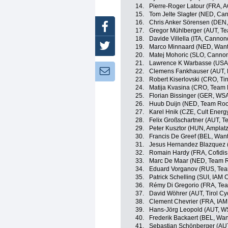
14.
Pierre-Roger Latour (FRA, 
15.
Tom Jelte Slagter (NED, Ca
16.
Chris Anker Sörensen (DEN,
Facebook
17.
Gregor Mühlberger (AUT, T
18.
Davide Villella (ITA, Canno
Twitter
19.
Marco Minnaard (NED, Want
20.
Matej Mohoric (SLO, Canno
21.
Lawrence K Warbasse (USA,
Newsletter:
22.
Clemens Fankhauser (AUT, 
23.
Robert Kiserlovski (CRO, Ti
24.
Matija Kvasina (CRO, Team 
25.
Florian Bissinger (GER, WSA
26.
Huub Duijn (NED, Team Roo
27.
Karel Hnik (CZE, Cult Energ
28.
Felix Großschartner (AUT, 
29.
Peter Kusztor (HUN, Ampla
30.
Francis De Greef (BEL, Want
31.
Jesus Hernandez Blazquez (
32.
Romain Hardy (FRA, Cofidis,
33.
Marc De Maar (NED, Team R
34.
Eduard Vorganov (RUS, Tea
35.
Patrick Schelling (SUI, IAM 
36.
Rémy Di Gregorio (FRA, Tea
37.
David Wöhrer (AUT, Tirol Cy
38.
Clement Chevrier (FRA, IAM
39.
Hans-Jörg Leopold (AUT, WS
40.
Frederik Backaert (BEL, Wan
41.
Sebastian Schönberger (AUT