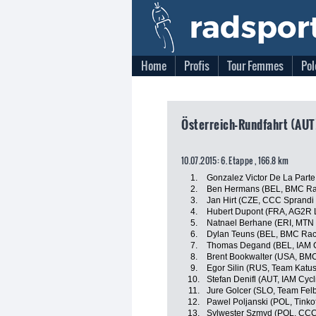
Home
Profis
Tour Femmes
Pol
Österreich-Rundfahrt (AUT
10.07.2015: 6. Etappe , 166.8 km
1.
Gonzalez Victor De La Parte
2.
Ben Hermans (BEL, BMC Ra
3.
Jan Hirt (CZE, CCC Sprandi
4.
Hubert Dupont (FRA, AG2R 
5.
Natnael Berhane (ERI, MTN
6.
Dylan Teuns (BEL, BMC Rac
7.
Thomas Degand (BEL, IAM C
8.
Brent Bookwalter (USA, BM
9.
Egor Silin (RUS, Team Katu
10.
Stefan Denifl (AUT, IAM Cycl
11.
Jure Golcer (SLO, Team Fel
12.
Pawel Poljanski (POL, Tinko
13.
Sylwester Szmyd (POL, CCC