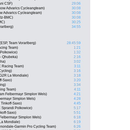
ani CSF)
29:06
kow Advarics Cycleangteam)
30:08
ow Advarics Cycleangteam)
30:08
atz-BMC)
30:08
MC)
30:25
rarlberg)
34:55
(ESP, Team Vorarlberg)
28:45:59
cing Team)
1:21
 Polkowice)
1:32
 - Qhubeka)
2:16
sha)
3:02
C Racing Team)
3:11
ycling)
3:16
AG2R La Mondiale)
3:18
ff-Saxo)
3:20
ing)
3:34
ing Team)
4:11
eam Felbermayr Simplon Wels)
4:21
bermayr Simplon Wels)
4:28
 Tinkoff-Saxo)
4:45
 Sprandi Polkowice)
5:17
nkoff-Saxo)
5:51
Felbermayr Simplon Wels)
6:18
La Mondiale)
6:19
nnondale-Garmin Pro Cycling Team)
6:26