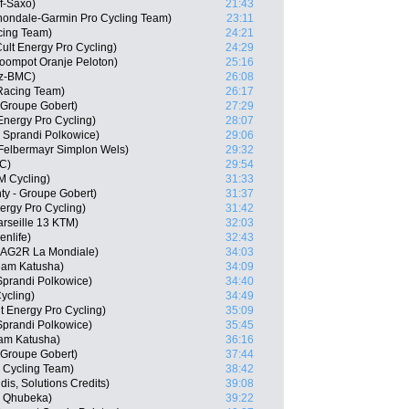
f-Saxo)
21:43
nondale-Garmin Pro Cycling Team)
23:11
cing Team)
24:21
ult Energy Pro Cycling)
24:29
oompot Oranje Peloton)
25:16
tz-BMC)
26:08
Racing Team)
26:17
 Groupe Gobert)
27:29
Energy Pro Cycling)
28:07
 Sprandi Polkowice)
29:06
 Felbermayr Simplon Wels)
29:32
MC)
29:54
M Cycling)
31:33
ty - Groupe Gobert)
31:37
ergy Pro Cycling)
31:42
rseille 13 KTM)
32:03
nlife)
32:43
 AG2R La Mondiale)
34:03
Team Katusha)
34:09
prandi Polkowice)
34:40
Cycling)
34:49
 Energy Pro Cycling)
35:09
Sprandi Polkowice)
35:45
eam Katusha)
36:16
- Groupe Gobert)
37:44
l Cycling Team)
38:42
dis, Solutions Credits)
39:08
- Qhubeka)
39:22