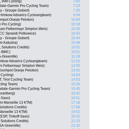
 IAM Cycling)
7:05
ndale-Garmin Pro Cycling Team)
7:23
y - Groupe Gobert)
7:35
Hrinkow Advarics Cycleangteam)
9:44
mpot Oranje Peloton)
10:04
y Pro Cycling)
10:19
Team Felbermayr Simplon Wels)
10:35
CC Sprandi Polkowice)
10:42
y - Groupe Gobert)
10:44
m Katusha)
10:48
 Solutions Credits)
10:51
tz-BMC)
10:51
-Greenlife)
11:28
inkow Advarics Cycleangteam)
12:25
m Felbermayr Simplon Wels)
12:55
oompot Oranje Peloton)
13:42
 Cycling)
14:03
, Tirol Cycling Team)
14:53
cling Team)
15:26
ndale-Garmin Pro Cycling Team)
15:45
orarlberg)
16:42
f-Saxo)
16:51
m Marseille 13 KTM)
17:18
olutions Credits)
17:56
Marseille 13 KTM)
19:02
ESP, Tinkoff-Saxo)
20:32
 Solutions Credits)
21:23
A-Greenlife)
21:32