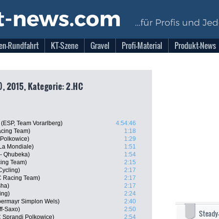
en-Rundfahrt
KT-Szene
Gravel
Profi-Material
Produkt-News
), 2015, Kategorie: 2.HC
 (ESP, Team Vorarlberg)
4:54:46
cing Team)
1:18
 Polkowice)
1:29
La Mondiale)
1:51
 - Qhubeka)
1:54
ing Team)
2:15
ycling)
2:17
C Racing Team)
2:17
sha)
2:17
ing)
2:24
bermayr Simplon Wels)
2:40
ff-Saxo)
2:50
Steady
 Sprandi Polkowice)
2:54