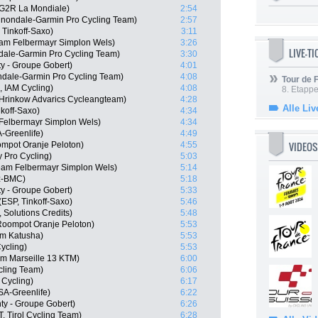
AG2R La Mondiale)
2:54
nnondale-Garmin Pro Cycling Team)
2:57
 Tinkoff-Saxo)
3:11
eam Felbermayr Simplon Wels)
3:26
LIVE-T
ndale-Garmin Pro Cycling Team)
3:30
y - Groupe Gobert)
4:01
ndale-Garmin Pro Cycling Team)
4:08
Tour de
 IAM Cycling)
4:08
8. Etappe
Hrinkow Advarics Cycleangteam)
4:28
Alle Liv
nkoff-Saxo)
4:34
Felbermayr Simplon Wels)
4:34
-Greenlife)
4:49
VIDEOS
mpot Oranje Peloton)
4:55
y Pro Cycling)
5:03
Team Felbermayr Simplon Wels)
5:14
tz-BMC)
5:18
y - Groupe Gobert)
5:33
ESP, Tinkoff-Saxo)
5:46
 Solutions Credits)
5:48
oompot Oranje Peloton)
5:53
m Katusha)
5:53
Cycling)
5:53
m Marseille 13 KTM)
6:00
cling Team)
6:06
 Cycling)
6:17
A-Greenlife)
6:22
ty - Groupe Gobert)
6:26
, Tirol Cycling Team)
6:28