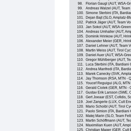
98.
Florian Gaugl (AUT, WSA-Gre
99.
Andreas Walzel (AUT, Team 
100.
Simone Sterbini (ITA, Bardi
101.
Dejan Bajt (SLO, Amplatz-B
102.
Patrick Jäger (AUT, Team Vo
103.
Jan Sokol (AUT, WSA-Greenl
104.
Andreas Umhaller (AUT, Am
105.
Dominik Hrinkow (AUT, Hrin
106.
Alexander Meier (GER, Hrin
107.
Daniel Lehner (AUT, Team V
108.
Martin Weiss (AUT, Tirol Cy
109.
Daniel Auer (AUT, WSA-Gree
110.
Gregor Mühlberger (AUT, T
111.
Luca Sterbini (ITA, Bardiani
112.
Andrea Manfredi (ITA, Bardi
113.
Marek Canecky (SVK, Ampl
114.
Jay Thomson (RSA, MTN - 
115.
Youcef Reguigui (ALG, MTN
116.
Gerald Ciolek (GER, MTN -
117.
Gustav Erik Larsson (SWE, C
118.
Gert Joeaar (EST, Cofidis, So
119.
Joel Zangerle (LUX, Cult En
120.
Mario Schoibl (AUT, Tirol C
121.
Paolo Simion (ITA, Bardiani
122.
Matej Marin (SLO, Team Fel
123.
Martin Schöffmann (AUT, Te
124.
Maximilian Kuen (AUT, Amp
125.
Christian Mager (GER, Cult 