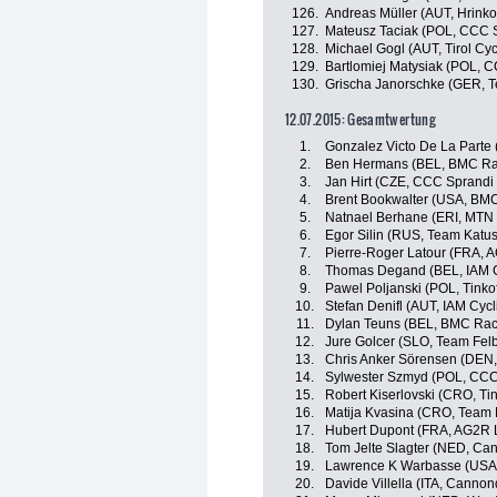
126.
Andreas Müller (AUT, Hrink
127.
Mateusz Taciak (POL, CCC 
128.
Michael Gogl (AUT, Tirol Cy
129.
Bartlomiej Matysiak (POL, 
130.
Grischa Janorschke (GER, T
12.07.2015: Gesamtwertung
1.
Gonzalez Victo De La Parte 
2.
Ben Hermans (BEL, BMC Ra
3.
Jan Hirt (CZE, CCC Sprandi
4.
Brent Bookwalter (USA, BM
5.
Natnael Berhane (ERI, MTN
6.
Egor Silin (RUS, Team Katu
7.
Pierre-Roger Latour (FRA, 
8.
Thomas Degand (BEL, IAM C
9.
Pawel Poljanski (POL, Tinko
10.
Stefan Denifl (AUT, IAM Cycl
11.
Dylan Teuns (BEL, BMC Rac
12.
Jure Golcer (SLO, Team Fel
13.
Chris Anker Sörensen (DEN,
14.
Sylwester Szmyd (POL, CCC
15.
Robert Kiserlovski (CRO, Ti
16.
Matija Kvasina (CRO, Team 
17.
Hubert Dupont (FRA, AG2R 
18.
Tom Jelte Slagter (NED, Ca
19.
Lawrence K Warbasse (USA,
20.
Davide Villella (ITA, Canno