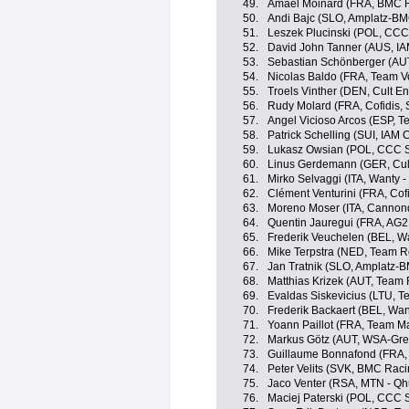
49.
Amaël Moinard (FRA, BMC 
50.
Andi Bajc (SLO, Amplatz-B
51.
Leszek Plucinski (POL, CCC
52.
David John Tanner (AUS, IA
53.
Sebastian Schönberger (AUT
54.
Nicolas Baldo (FRA, Team V
55.
Troels Vinther (DEN, Cult En
56.
Rudy Molard (FRA, Cofidis, S
57.
Angel Vicioso Arcos (ESP, 
58.
Patrick Schelling (SUI, IAM 
59.
Lukasz Owsian (POL, CCC S
60.
Linus Gerdemann (GER, Cult
61.
Mirko Selvaggi (ITA, Wanty 
62.
Clément Venturini (FRA, Cofi
63.
Moreno Moser (ITA, Cannon
64.
Quentin Jauregui (FRA, AG2
65.
Frederik Veuchelen (BEL, W
66.
Mike Terpstra (NED, Team R
67.
Jan Tratnik (SLO, Amplatz-
68.
Matthias Krizek (AUT, Team
69.
Evaldas Siskevicius (LTU, T
70.
Frederik Backaert (BEL, Wan
71.
Yoann Paillot (FRA, Team Ma
72.
Markus Götz (AUT, WSA-Gree
73.
Guillaume Bonnafond (FRA,
74.
Peter Velits (SVK, BMC Rac
75.
Jaco Venter (RSA, MTN - Q
76.
Maciej Paterski (POL, CCC 