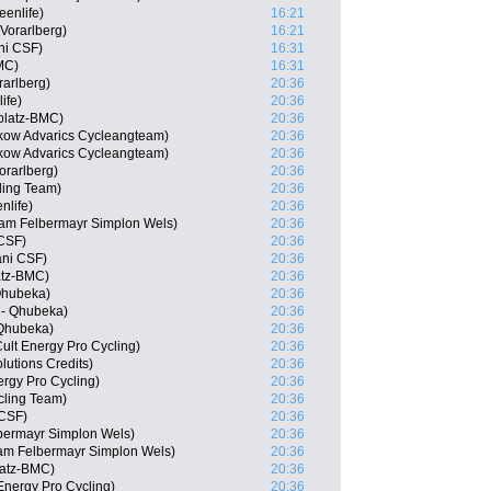
enlife)
16:21
Vorarlberg)
16:21
ani CSF)
16:31
MC)
16:31
rarlberg)
20:36
ife)
20:36
platz-BMC)
20:36
kow Advarics Cycleangteam)
20:36
kow Advarics Cycleangteam)
20:36
orarlberg)
20:36
cling Team)
20:36
nlife)
20:36
eam Felbermayr Simplon Wels)
20:36
 CSF)
20:36
ani CSF)
20:36
atz-BMC)
20:36
Qhubeka)
20:36
 - Qhubeka)
20:36
 Qhubeka)
20:36
ult Energy Pro Cycling)
20:36
lutions Credits)
20:36
ergy Pro Cycling)
20:36
ycling Team)
20:36
 CSF)
20:36
bermayr Simplon Wels)
20:36
am Felbermayr Simplon Wels)
20:36
latz-BMC)
20:36
Energy Pro Cycling)
20:36