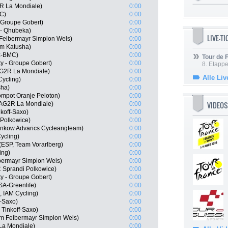
R La Mondiale)
0:00
MC)
0:00
- Groupe Gobert)
0:00
 - Qhubeka)
0:00
LIVE-T
Felbermayr Simplon Wels)
0:00
m Katusha)
0:00
tz-BMC)
0:00
Tour de
y - Groupe Gobert)
0:00
8. Etappe
AG2R La Mondiale)
0:00
Alle Liv
ycling)
0:00
sha)
0:00
mpot Oranje Peloton)
0:00
VIDEOS
AG2R La Mondiale)
0:00
nkoff-Saxo)
0:00
 Polkowice)
0:00
inkow Advarics Cycleangteam)
0:00
Cycling)
0:00
(ESP, Team Vorarlberg)
0:00
ing)
0:00
bermayr Simplon Wels)
0:00
 Sprandi Polkowice)
0:00
y - Groupe Gobert)
0:00
A-Greenlife)
0:00
 IAM Cycling)
0:00
f-Saxo)
0:00
 Tinkoff-Saxo)
0:00
m Felbermayr Simplon Wels)
0:00
La Mondiale)
0:00