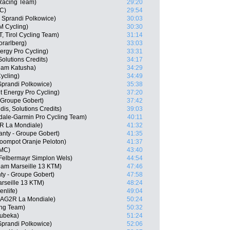
Racing Team)
29:20
MC)
29:54
 Sprandi Polkowice)
30:03
M Cycling)
30:30
, Tirol Cycling Team)
31:14
orarlberg)
33:03
ergy Pro Cycling)
33:31
olutions Credits)
34:17
Team Katusha)
34:29
Cycling)
34:49
prandi Polkowice)
35:38
 Energy Pro Cycling)
37:20
- Groupe Gobert)
37:42
dis, Solutions Credits)
39:03
dale-Garmin Pro Cycling Team)
40:11
R La Mondiale)
41:32
anty - Groupe Gobert)
41:35
oompot Oranje Peloton)
41:37
BMC)
43:40
 Felbermayr Simplon Wels)
44:54
eam Marseille 13 KTM)
47:46
ty - Groupe Gobert)
47:58
rseille 13 KTM)
48:24
nlife)
49:04
 AG2R La Mondiale)
50:24
ing Team)
50:32
hubeka)
51:24
Sprandi Polkowice)
52:06