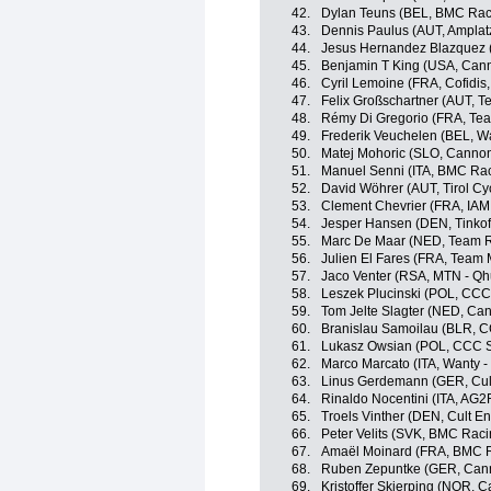
42.
Dylan Teuns (BEL, BMC Rac
43.
Dennis Paulus (AUT, Ampla
44.
Jesus Hernandez Blazquez (
45.
Benjamin T King (USA, Can
46.
Cyril Lemoine (FRA, Cofidis,
47.
Felix Großschartner (AUT, 
48.
Rémy Di Gregorio (FRA, Tea
49.
Frederik Veuchelen (BEL, W
50.
Matej Mohoric (SLO, Canno
51.
Manuel Senni (ITA, BMC Ra
52.
David Wöhrer (AUT, Tirol Cy
53.
Clement Chevrier (FRA, IAM
54.
Jesper Hansen (DEN, Tinkof
55.
Marc De Maar (NED, Team R
56.
Julien El Fares (FRA, Team 
57.
Jaco Venter (RSA, MTN - Q
58.
Leszek Plucinski (POL, CCC
59.
Tom Jelte Slagter (NED, Ca
60.
Branislau Samoilau (BLR, C
61.
Lukasz Owsian (POL, CCC S
62.
Marco Marcato (ITA, Wanty -
63.
Linus Gerdemann (GER, Cult
64.
Rinaldo Nocentini (ITA, AG2
65.
Troels Vinther (DEN, Cult En
66.
Peter Velits (SVK, BMC Rac
67.
Amaël Moinard (FRA, BMC 
68.
Ruben Zepuntke (GER, Cann
69.
Kristoffer Skjerping (NOR,