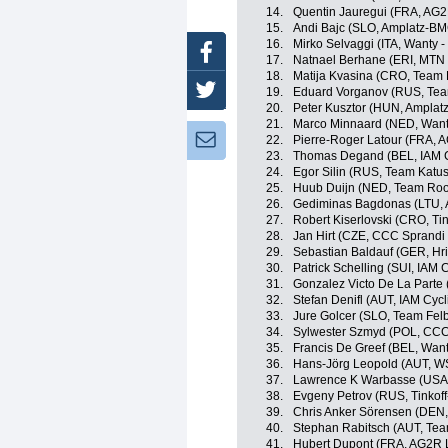
14.
Quentin Jauregui (FRA, AG2
15.
Andi Bajc (SLO, Amplatz-B
16.
Mirko Selvaggi (ITA, Wanty 
Facebook
17.
Natnael Berhane (ERI, MTN
18.
Matija Kvasina (CRO, Team 
Twitter
19.
Eduard Vorganov (RUS, Tea
20.
Peter Kusztor (HUN, Ampla
21.
Marco Minnaard (NED, Want
Newsletter:
22.
Pierre-Roger Latour (FRA, 
23.
Thomas Degand (BEL, IAM C
24.
Egor Silin (RUS, Team Katu
25.
Huub Duijn (NED, Team Roo
26.
Gediminas Bagdonas (LTU, 
27.
Robert Kiserlovski (CRO, Ti
28.
Jan Hirt (CZE, CCC Sprandi
29.
Sebastian Baldauf (GER, Hr
30.
Patrick Schelling (SUI, IAM 
31.
Gonzalez Victo De La Parte 
32.
Stefan Denifl (AUT, IAM Cycl
33.
Jure Golcer (SLO, Team Fel
34.
Sylwester Szmyd (POL, CCC
35.
Francis De Greef (BEL, Want
36.
Hans-Jörg Leopold (AUT, WS
37.
Lawrence K Warbasse (USA,
38.
Evgeny Petrov (RUS, Tinkof
39.
Chris Anker Sörensen (DEN,
40.
Stephan Rabitsch (AUT, Tea
41.
Hubert Dupont (FRA, AG2R 