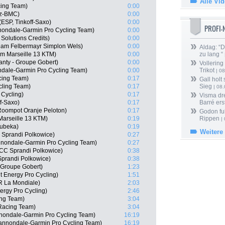
Alle Vi
ing Team)
0:00
tz-BMC)
0:00
ESP, Tinkoff-Saxo)
0:00
PROFI
nondale-Garmin Pro Cycling Team)
0:00
 Solutions Credits)
0:00
Team Felbermayr Simplon Wels)
0:00
Aldag: “
m Marseille 13 KTM)
0:00
zu lang “
anty - Groupe Gobert)
0:00
Vollering
ndale-Garmin Pro Cycling Team)
0:00
Trikot
| 08
cing Team)
0:17
Gall holt
cling Team)
0:17
Sieg
| 08
 Cycling)
0:17
Visma dr
f-Saxo)
0:17
Barré ers
oompot Oranje Peloton)
0:17
Godon fu
Marseille 13 KTM)
0:19
Rippen
| 
hubeka)
0:19
Weitere
 Sprandi Polkowice)
0:27
nnondale-Garmin Pro Cycling Team)
0:27
CC Sprandi Polkowice)
0:38
prandi Polkowice)
0:38
 Groupe Gobert)
1:23
 Energy Pro Cycling)
1:51
R La Mondiale)
2:03
ergy Pro Cycling)
2:46
ing Team)
3:04
Racing Team)
3:04
ondale-Garmin Pro Cycling Team)
16:19
 Cannondale-Garmin Pro Cycling Team)
16:19