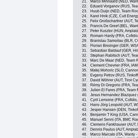
21.
Marco Minnaard (NED, Want
22.
Eduard Vorganov (RUS, Tea
23.
Huub Duijn (NED, Team Roo
24.
Karel Hnik (CZE, Cult Energ
25.
Felix Großschartner (AUT, 
26.
Francis De Greef (BEL, Want
27.
Peter Kusztor (HUN, Ampla
28.
Romain Hardy (FRA, Cofidis,
29.
Branislau Samoilau (BLR, C
30.
Florian Bissinger (GER, WSA
31.
Sebastian Baldauf (GER, Hr
32.
Stephan Rabitsch (AUT, Tea
33.
Marc De Maar (NED, Team R
34.
Clement Chevrier (FRA, IAM
35.
Matej Mohoric (SLO, Canno
36.
Evgeny Petrov (RUS, Tinkof
37.
David Wöhrer (AUT, Tirol Cy
38.
Rémy Di Gregorio (FRA, Tea
39.
Julien El Fares (FRA, Team 
40.
Jesus Hernandez Blazquez (
41.
Cyril Lemoine (FRA, Cofidis,
42.
Hans-Jörg Leopold (AUT, WS
43.
Jesper Hansen (DEN, Tinkof
44.
Benjamin T King (USA, Can
45.
Manuel Senni (ITA, BMC Ra
46.
Clemens Fankhauser (AUT, 
47.
Dennis Paulus (AUT, Ampla
48.
Marco Marcato (ITA, Wanty -