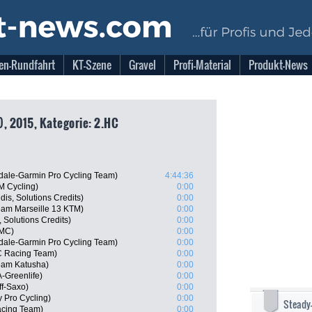
en-Rundfahrt
KT-Szene
Gravel
Profi-Material
Produkt-News
), 2015, Kategorie: 2.HC
dale-Garmin Pro Cycling Team)
4:44:36
M Cycling)
0:00
dis, Solutions Credits)
0:00
eam Marseille 13 KTM)
0:00
 Solutions Credits)
0:00
BMC)
0:00
ndale-Garmin Pro Cycling Team)
0:00
C Racing Team)
0:00
Team Katusha)
0:00
-Greenlife)
0:00
ff-Saxo)
0:00
y Pro Cycling)
0:00
Steady
cing Team)
0:00