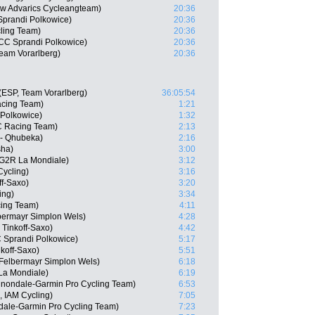
ow Advarics Cycleangteam)
20:36
Sprandi Polkowice)
20:36
cling Team)
20:36
CCC Sprandi Polkowice)
20:36
eam Vorarlberg)
20:36
(ESP, Team Vorarlberg)
36:05:54
cing Team)
1:21
 Polkowice)
1:32
C Racing Team)
2:13
 - Qhubeka)
2:16
sha)
3:00
AG2R La Mondiale)
3:12
ycling)
3:16
ff-Saxo)
3:20
ing)
3:34
ing Team)
4:11
bermayr Simplon Wels)
4:28
 Tinkoff-Saxo)
4:42
 Sprandi Polkowice)
5:17
nkoff-Saxo)
5:51
Felbermayr Simplon Wels)
6:18
La Mondiale)
6:19
nnondale-Garmin Pro Cycling Team)
6:53
 IAM Cycling)
7:05
ndale-Garmin Pro Cycling Team)
7:23