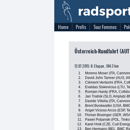
Home
Profis
Tour Femmes
Pol
Österreich-Rundfahrt (AUT
12.07.2015: 8. Etappe , 184.3 km
1.
Moreno Moser (ITA, Cannon
2.
David John Tanner (AUS, IA
3.
Clément Venturini (FRA, Cofi
4.
Evaldas Siskevicius (LTU, T
5.
Romain Hardy (FRA, Cofidis,
6.
Jan Tratnik (SLO, Amplatz-
7.
Davide Villella (ITA, Canno
8.
Brent Bookwalter (USA, BM
9.
Angel Vicioso Arcos (ESP, 
10.
Florian Bissinger (GER, WSA
11.
Pawel Poljanski (POL, Tinko
12.
Karel Hnik (CZE, Cult Energ
13.
Ben Hermans (BEL, BMC Ra