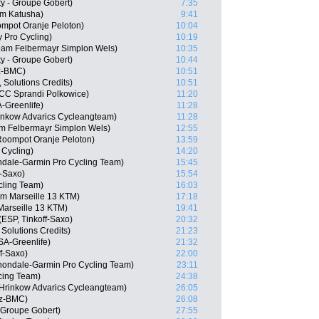
y - Groupe Gobert)
7:35
m Katusha)
9:41
mpot Oranje Peloton)
10:04
y Pro Cycling)
10:19
Team Felbermayr Simplon Wels)
10:35
y - Groupe Gobert)
10:44
tz-BMC)
10:51
 Solutions Credits)
10:51
CC Sprandi Polkowice)
11:20
-Greenlife)
11:28
inkow Advarics Cycleangteam)
11:28
m Felbermayr Simplon Wels)
12:55
oompot Oranje Peloton)
13:59
 Cycling)
14:20
ndale-Garmin Pro Cycling Team)
15:45
f-Saxo)
15:54
cling Team)
16:03
m Marseille 13 KTM)
17:18
Marseille 13 KTM)
19:41
ESP, Tinkoff-Saxo)
20:32
 Solutions Credits)
21:23
A-Greenlife)
21:32
f-Saxo)
22:00
nondale-Garmin Pro Cycling Team)
23:11
cing Team)
24:38
Hrinkow Advarics Cycleangteam)
26:05
tz-BMC)
26:08
 Groupe Gobert)
27:55