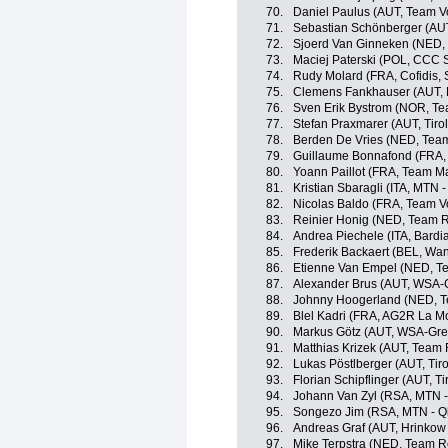
70.
Daniel Paulus (AUT, Team V
71.
Sebastian Schönberger (AUT
72.
Sjoerd Van Ginneken (NED,
73.
Maciej Paterski (POL, CCC 
74.
Rudy Molard (FRA, Cofidis, S
75.
Clemens Fankhauser (AUT, 
76.
Sven Erik Bystrom (NOR, T
77.
Stefan Praxmarer (AUT, Tiro
78.
Berden De Vries (NED, Tea
79.
Guillaume Bonnafond (FRA,
80.
Yoann Paillot (FRA, Team Ma
81.
Kristian Sbaragli (ITA, MTN 
82.
Nicolas Baldo (FRA, Team V
83.
Reinier Honig (NED, Team 
84.
Andrea Piechele (ITA, Bardi
85.
Frederik Backaert (BEL, Wan
86.
Etienne Van Empel (NED, T
87.
Alexander Brus (AUT, WSA-G
88.
Johnny Hoogerland (NED, T
89.
Blel Kadri (FRA, AG2R La M
90.
Markus Götz (AUT, WSA-Gree
91.
Matthias Krizek (AUT, Team
92.
Lukas Pöstlberger (AUT, Tir
93.
Florian Schipflinger (AUT, T
94.
Johann Van Zyl (RSA, MTN 
95.
Songezo Jim (RSA, MTN - 
96.
Andreas Graf (AUT, Hrinkow
97.
Mike Terpstra (NED, Team R