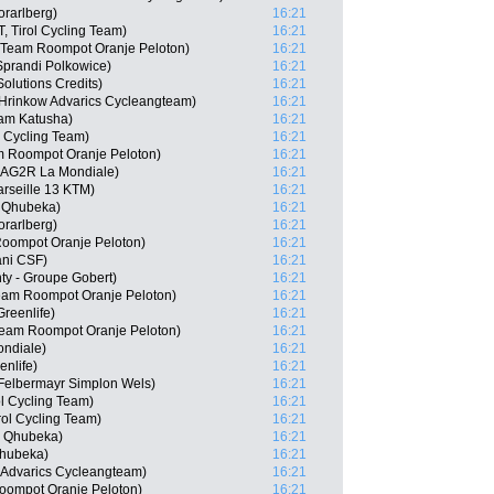
orarlberg)
16:21
, Tirol Cycling Team)
16:21
 Team Roompot Oranje Peloton)
16:21
Sprandi Polkowice)
16:21
olutions Credits)
16:21
Hrinkow Advarics Cycleangteam)
16:21
eam Katusha)
16:21
l Cycling Team)
16:21
m Roompot Oranje Peloton)
16:21
 AG2R La Mondiale)
16:21
rseille 13 KTM)
16:21
- Qhubeka)
16:21
orarlberg)
16:21
Roompot Oranje Peloton)
16:21
ani CSF)
16:21
ty - Groupe Gobert)
16:21
eam Roompot Oranje Peloton)
16:21
reenlife)
16:21
eam Roompot Oranje Peloton)
16:21
ondiale)
16:21
nlife)
16:21
 Felbermayr Simplon Wels)
16:21
ol Cycling Team)
16:21
irol Cycling Team)
16:21
- Qhubeka)
16:21
Qhubeka)
16:21
 Advarics Cycleangteam)
16:21
oompot Oranje Peloton)
16:21