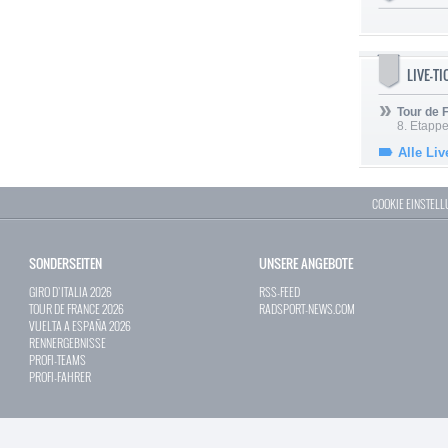
LIVE-T
Tour de
8. Etappe
Alle Liv
COOKIE EINSTEL
SONDERSEITEN
UNSERE ANGEBOTE
GIRO D`ITALIA 2026
RSS-FEED
TOUR DE FRANCE 2026
RADSPORT-NEWS.COM
VUELTA A ESPAÑA 2026
RENNERGEBNISSE
PROFI-TEAMS
PROFI-FAHRER