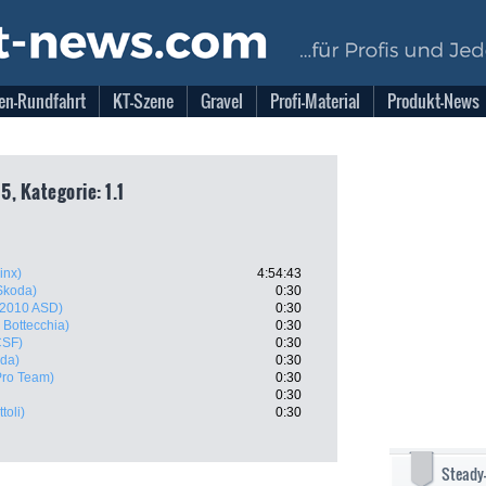
en-Rundfahrt
KT-Szene
Gravel
Profi-Material
Produkt-News
5, Kategorie: 1.1
inx)
4:54:43
 Skoda)
0:30
 2010 ASD)
0:30
 Bottecchia)
0:30
CSF)
0:30
ida)
0:30
Pro Team)
0:30
0:30
toli)
0:30
Steady