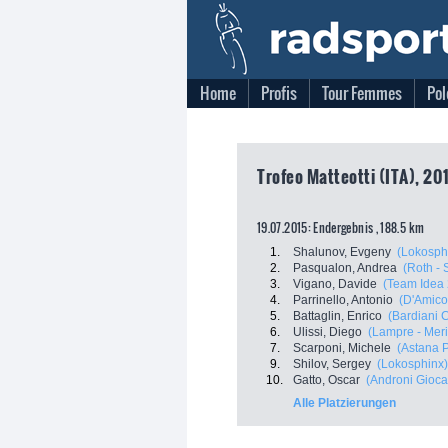
Home
Profis
Tour Femmes
Pol
Trofeo Matteotti (ITA), 201
19.07.2015: Endergebnis , 188.5 km
1.
Shalunov, Evgeny
(Lokosph
2.
Pasqualon, Andrea
(Roth -
3.
Vigano, Davide
(Team Idea
4.
Parrinello, Antonio
(D'Amico
5.
Battaglin, Enrico
(Bardiani 
6.
Ulissi, Diego
(Lampre - Mer
7.
Scarponi, Michele
(Astana 
9.
Shilov, Sergey
(Lokosphinx)
10.
Gatto, Oscar
(Androni Giocat
Alle Platzierungen