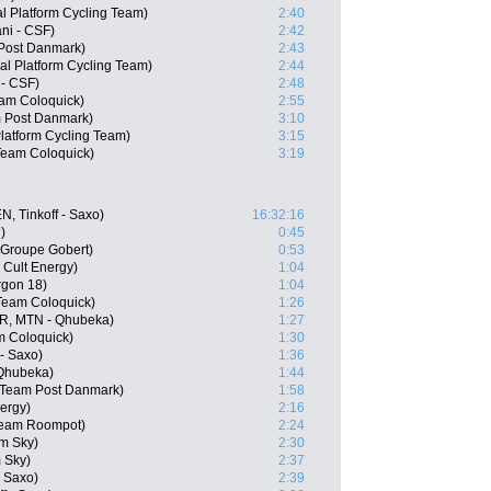
l Platform Cycling Team)
2:40
ani - CSF)
2:42
 Post Danmark)
2:43
al Platform Cycling Team)
2:44
 - CSF)
2:48
am Coloquick)
2:55
m Post Danmark)
3:10
Platform Cycling Team)
3:15
Team Coloquick)
3:19
N, Tinkoff - Saxo)
16:32:16
)
0:45
 Groupe Gobert)
0:53
Cult Energy)
1:04
rgon 18)
1:04
Team Coloquick)
1:26
R, MTN - Qhubeka)
1:27
 Coloquick)
1:30
 - Saxo)
1:36
 Qhubeka)
1:44
 Team Post Danmark)
1:58
nergy)
2:16
Team Roompot)
2:24
m Sky)
2:30
 Sky)
2:37
- Saxo)
2:39