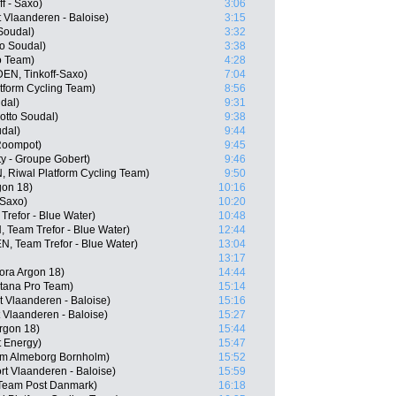
f - Saxo)
3:06
t Vlaanderen - Baloise)
3:15
 Soudal)
3:32
to Soudal)
3:38
o Team)
4:28
DEN, Tinkoff-Saxo)
7:04
tform Cycling Team)
8:56
dal)
9:31
otto Soudal)
9:38
udal)
9:44
Roompot)
9:45
ty - Groupe Gobert)
9:46
 Riwal Platform Cycling Team)
9:50
gon 18)
10:16
 Saxo)
10:20
refor - Blue Water)
10:48
 Team Trefor - Blue Water)
12:44
N, Team Trefor - Blue Water)
13:04
13:17
ora Argon 18)
14:44
tana Pro Team)
15:14
t Vlaanderen - Baloise)
15:16
 Vlaanderen - Baloise)
15:27
rgon 18)
15:44
t Energy)
15:47
eam Almeborg Bornholm)
15:52
t Vlaanderen - Baloise)
15:59
 Team Post Danmark)
16:18