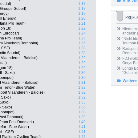
Alle Vi
Soudal)
1:17
 Groupe Gobert)
1:17
nergy)
1:19
PROFI
t Energy)
1:20
tana Pro Team)
1:21
gon 18)
1:22
Niedermai
m Europcar)
1:24
anders!“
|
ana Pro Team)
1:26
“Nicht ide
eam Almeborg Bornholm)
1:26
Tournon 
- CSF)
1:28
Radsport 
otto Soudal)
1:28
Rennen 
 Vlaanderen - Baloise)
1:29
FDJ wollt
dal)
1:29
Gerys Be
rgon 18)
1:29
Longo Bor
f - Saxo)
1:30
“Gebe ein
Roompot)
1:30
Weitere
t Vlaanderen - Baloise)
1:31
Trefor - Blue Water)
1:32
ort Vlaanderen - Baloise)
1:32
- Saxo)
1:32
 Saxo)
1:33
 - Saxo)
1:36
Roompot)
1:38
Post Danmark)
1:39
 Team Post Danmark)
1:40
for - Blue Water)
1:41
ni - CSF)
1:41
 Platform Cycling Team)
1:43