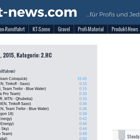
en-Rundfahrt
KT-Szene
Gravel
Profi-Material
Produkt-News
 2015, Kategorie: 2.HC
zeitfahren)
Team Coloquick)
15:45
N, Tinkoff - Saxo)
0:15
 Team Trefor - Blue Water)
0:15
na Pro Team)
0:30
R, MTN - Qhubeka)
0:33
DEN, Tinkoff-Saxo)
0:36
N, Team Trefor - Blue Water)
0:36
rgon 18)
0:39
Energy)
0:42
 Energy)
0:44
 Sky)
0:44
o Team)
0:49
Steady
udal)
0:50