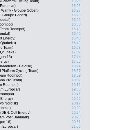
l Platform Cycling Team)
16:25
 Europcar)
16:26
 Wanty - Groupe Gobert)
16:27
 - Groupe Gobert)
16:28
Soudal)
16:29
Roompot)
16:33
, Team Roompot)
16:40
oudal)
16:40
t Energy)
16:43
- Qhubeka)
16:49
Pro Team)
16:58
- Qhubeka)
17:07
rgon 18)
17:44
nergy)
17:50
Vlaanderen - Baloise)
18:24
 Platform Cycling Team)
18:57
Team Roompot)
18:59
ana Pro Team)
19:02
m Roompot)
19:16
am Europcar)
19:35
Roompot)
19:46
 Energy)
20:02
vo Nordisk)
20:17
hubeka)
20:20
(DEN, Cult Energy)
20:24
eam Post Danmark)
20:28
gon 18)
20:51
m Europcar)
21:06