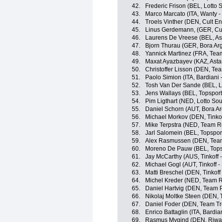
42.
Frederic Frison (BEL, Lotto 
43.
Marco Marcato (ITA, Wanty -
44.
Troels Vinther (DEN, Cult E
45.
Linus Gerdemann, (GER, Cul
46.
Laurens De Vreese (BEL, As
47.
Bjorn Thurau (GER, Bora Ar
48.
Yannick Martinez (FRA, Tea
49.
Maxat Ayazbayev (KAZ, Ast
50.
Christoffer Lisson (DEN, T
51.
Paolo Simion (ITA, Bardiani 
52.
Tosh Van Der Sande (BEL, L
53.
Jens Wallays (BEL, Topsport
54.
Pim Ligthart (NED, Lotto Sou
55.
Daniel Schorn (AUT, Bora A
56.
Michael Morkov (DEN, Tinkof
57.
Mike Terpstra (NED, Team 
58.
Jarl Salomein (BEL, Topspor
59.
Alex Rasmussen (DEN, Team 
60.
Moreno De Pauw (BEL, Topsp
61.
Jay McCarthy (AUS, Tinkoff 
62.
Michael Gogl (AUT, Tinkoff -
63.
Matti Breschel (DEN, Tinkoff
64.
Michel Kreder (NED, Team 
65.
Daniel Hartvig (DEN, Team 
66.
Nikolaj Moltke Steen (DEN,
67.
Daniel Foder (DEN, Team Tre
68.
Enrico Battaglin (ITA, Bardia
69.
Rasmus Mygind (DEN, Riwal