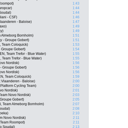
Roompot)
1:43
uropcar)
1:44
 Soudal)
1:44
diani - CSF)
1:46
Vlaanderen - Baloise)
1:47
Saxo)
1:49
ky)
1:49
m Almeborg Bornholm)
1:51
ty - Groupe Gobert)
1:51
, Team Coloquick)
1:53
- Groupe Gobert)
1:54
N, Team Trefor - Blue Water)
1:55
 Team Trefor - Blue Water)
1:55
ovo Nordisk)
1:56
 - Groupe Gobert)
1:56
ovo Nordisk)
1:56
EN, Team Coloquick)
1:59
t Vlaanderen - Baloise)
2:00
 Platform Cycling Team)
2:00
vo Nordisk)
2:01
 Team Novo Nordisk)
2:03
 Groupe Gobert)
2:05
N, Team Almeborg Bornholm)
2:07
oudal)
2:08
beka)
2:10
am Novo Nordisk)
2:11
, Team Roompot)
2:11
to Soudal)
2:13