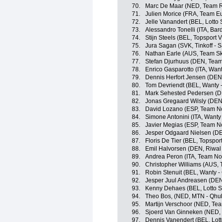
70.
Marc De Maar (NED, Team 
71.
Julien Morice (FRA, Team E
72.
Jelle Vanandert (BEL, Lotto
73.
Alessandro Tonelli (ITA, Bar
74.
Stijn Steels (BEL, Topsport 
75.
Jura Sagan (SVK, Tinkoff - 
76.
Nathan Earle (AUS, Team S
77.
Stefan Djurhuus (DEN, Tea
78.
Enrico Gasparotto (ITA, Wan
79.
Dennis Herfort Jensen (DEN
80.
Tom Devriendt (BEL, Wanty 
81.
Mark Sehested Pedersen (DE
82.
Jonas Gregaard Wilsly (DEN,
83.
David Lozano (ESP, Team N
84.
Simone Antonini (ITA, Wanty
85.
Javier Megias (ESP, Team N
86.
Jesper Odgaard Nielsen (D
87.
Floris De Tier (BEL, Topspor
88.
Emil Halvorsen (DEN, Riwal
89.
Andrea Peron (ITA, Team No
90.
Christopher Williams (AUS,
91.
Robin Stenuit (BEL, Wanty -
92.
Jesper Juul Andreasen (DE
93.
Kenny Dehaes (BEL, Lotto S
94.
Theo Bos, (NED, MTN - Qhu
95.
Martijn Verschoor (NED, Te
96.
Sjoerd Van Ginneken (NED
97.
Dennis Vanendert (BEL, Lot