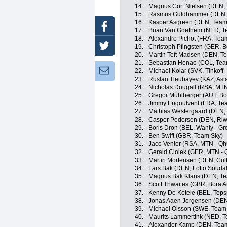
14.
Magnus Cort Nielsen (DEN,
15.
Rasmus Guldhammer (DEN, 
16.
Kasper Asgreen (DEN, Team
Facebook
17.
Brian Van Goethem (NED, 
18.
Alexandre Pichot (FRA, Tea
Twitter
19.
Christoph Pfingsten (GER, B
20.
Martin Toft Madsen (DEN, 
21.
Sebastian Henao (COL, Tea
Newsletter:
22.
Michael Kolar (SVK, Tinkoff 
23.
Ruslan Tleubayev (KAZ, Ast
24.
Nicholas Dougall (RSA, MT
25.
Gregor Mühlberger (AUT, Bo
26.
Jimmy Engoulvent (FRA, Te
27.
Mathias Westergaard (DEN,
28.
Casper Pedersen (DEN, Riwa
29.
Boris Dron (BEL, Wanty - Gr
30.
Ben Swift (GBR, Team Sky)
31.
Jaco Venter (RSA, MTN - Q
32.
Gerald Ciolek (GER, MTN -
33.
Martin Mortensen (DEN, Cul
34.
Lars Bak (DEN, Lotto Soudal
35.
Magnus Bak Klaris (DEN, T
36.
Scott Thwaites (GBR, Bora A
37.
Kenny De Ketele (BEL, Topsp
38.
Jonas Aaen Jorgensen (DEN,
39.
Michael Olsson (SWE, Team T
40.
Maurits Lammertink (NED, 
41.
Alexander Kamp (DEN, Team