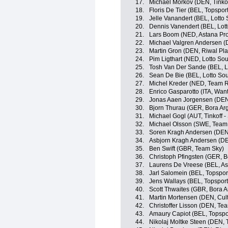
17.
Michael Morkov (DEN, Tinkof
18.
Floris De Tier (BEL, Topspor
19.
Jelle Vanandert (BEL, Lotto
20.
Dennis Vanendert (BEL, Lot
21.
Lars Boom (NED, Astana Pr
22.
Michael Valgren Andersen (
23.
Martin Gron (DEN, Riwal Pla
24.
Pim Ligthart (NED, Lotto Sou
25.
Tosh Van Der Sande (BEL, L
26.
Sean De Bie (BEL, Lotto So
27.
Michel Kreder (NED, Team 
28.
Enrico Gasparotto (ITA, Wan
29.
Jonas Aaen Jorgensen (DEN,
30.
Bjorn Thurau (GER, Bora Ar
31.
Michael Gogl (AUT, Tinkoff -
32.
Michael Olsson (SWE, Team T
33.
Soren Kragh Andersen (DEN,
34.
Asbjorn Kragh Andersen (DE
35.
Ben Swift (GBR, Team Sky)
36.
Christoph Pfingsten (GER, B
37.
Laurens De Vreese (BEL, As
38.
Jarl Salomein (BEL, Topspor
39.
Jens Wallays (BEL, Topsport
40.
Scott Thwaites (GBR, Bora A
41.
Martin Mortensen (DEN, Cul
42.
Christoffer Lisson (DEN, T
43.
Amaury Capiot (BEL, Topspor
44.
Nikolaj Moltke Steen (DEN,