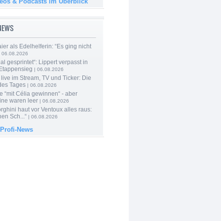
deos & Podcasts im Überblick
-NEWS
er als Edelhelferin: “Es ging nicht
 06.08.2026
al gesprintet“: Lippert verpasst in
Etappensieg
| 06.08.2026
live im Stream, TV und Ticker: Die
des Tages
| 06.08.2026
e “mit Célia gewinnen“ - aber
ine waren leer
| 06.08.2026
ghini haut vor Ventoux alles raus:
en Sch...“
| 06.08.2026
 Profi-News