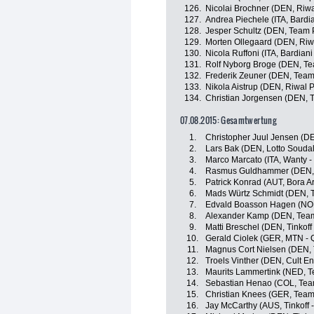
126.
Nicolai Brochner (DEN, Riwa
127.
Andrea Piechele (ITA, Bardi
128.
Jesper Schultz (DEN, Team
129.
Morten Ollegaard (DEN, Riw
130.
Nicola Ruffoni (ITA, Bardiani
131.
Rolf Nyborg Broge (DEN, Te
132.
Frederik Zeuner (DEN, Tea
133.
Nikola Aistrup (DEN, Riwal 
134.
Christian Jorgensen (DEN, 
07.08.2015: Gesamtwertung
1.
Christopher Juul Jensen (DE
2.
Lars Bak (DEN, Lotto Soudal
3.
Marco Marcato (ITA, Wanty -
4.
Rasmus Guldhammer (DEN, 
5.
Patrick Konrad (AUT, Bora A
6.
Mads Würtz Schmidt (DEN, 
7.
Edvald Boasson Hagen (NO
8.
Alexander Kamp (DEN, Team
9.
Matti Breschel (DEN, Tinkoff
10.
Gerald Ciolek (GER, MTN -
11.
Magnus Cort Nielsen (DEN,
12.
Troels Vinther (DEN, Cult E
13.
Maurits Lammertink (NED, 
14.
Sebastian Henao (COL, Tea
15.
Christian Knees (GER, Team
16.
Jay McCarthy (AUS, Tinkoff 