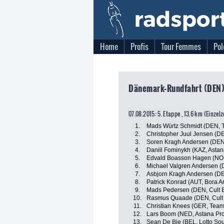
Home
Profis
Tour Femmes
Pol
Dänemark-Rundfahrt (DEN),
07.08.2015: 5. Etappe , 13.6 km (Einzel
1.
Mads Würtz Schmidt (DEN, 
2.
Christopher Juul Jensen (DE
3.
Soren Kragh Andersen (DEN,
4.
Daniil Fominykh (KAZ, Asta
5.
Edvald Boasson Hagen (NO
6.
Michael Valgren Andersen (
7.
Asbjorn Kragh Andersen (DE
8.
Patrick Konrad (AUT, Bora A
9.
Mads Pedersen (DEN, Cult 
10.
Rasmus Quaade (DEN, Cult
11.
Christian Knees (GER, Team
12.
Lars Boom (NED, Astana Pr
13.
Sean De Bie (BEL, Lotto So