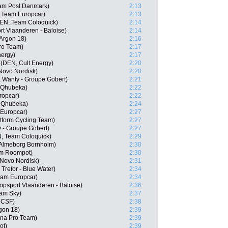
am Post Danmark)
2:13
 Team Europcar)
2:13
EN, Team Coloquick)
2:14
t Vlaanderen - Baloise)
2:14
 Argon 18)
2:16
Pro Team)
2:17
nergy)
2:17
(DEN, Cult Energy)
2:20
Novo Nordisk)
2:20
 Wanty - Groupe Gobert)
2:21
- Qhubeka)
2:22
ropcar)
2:22
- Qhubeka)
2:24
 Europcar)
2:27
tform Cycling Team)
2:27
 - Groupe Gobert)
2:27
, Team Coloquick)
2:29
Almeborg Bornholm)
2:30
m Roompot)
2:30
 Novo Nordisk)
2:31
Trefor - Blue Water)
2:34
am Europcar)
2:34
opsport Vlaanderen - Baloise)
2:36
eam Sky)
2:37
- CSF)
2:38
gon 18)
2:39
na Pro Team)
2:39
ot)
2:39