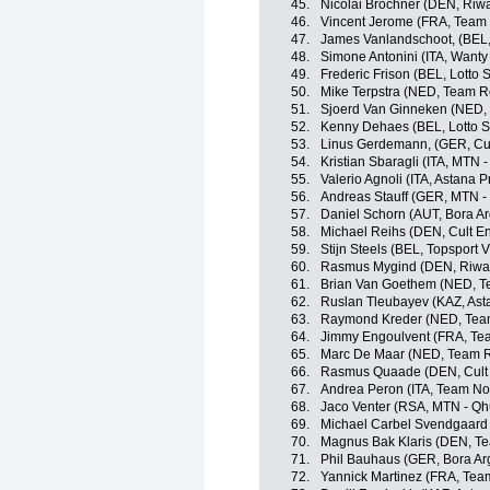
45.
Nicolai Brochner (DEN, Riwa
46.
Vincent Jerome (FRA, Team
47.
James Vanlandschoot, (BEL,
48.
Simone Antonini (ITA, Wanty
49.
Frederic Frison (BEL, Lotto 
50.
Mike Terpstra (NED, Team 
51.
Sjoerd Van Ginneken (NED
52.
Kenny Dehaes (BEL, Lotto S
53.
Linus Gerdemann, (GER, Cul
54.
Kristian Sbaragli (ITA, MTN 
55.
Valerio Agnoli (ITA, Astana 
56.
Andreas Stauff (GER, MTN 
57.
Daniel Schorn (AUT, Bora A
58.
Michael Reihs (DEN, Cult E
59.
Stijn Steels (BEL, Topsport 
60.
Rasmus Mygind (DEN, Riwal
61.
Brian Van Goethem (NED, 
62.
Ruslan Tleubayev (KAZ, Ast
63.
Raymond Kreder (NED, Tea
64.
Jimmy Engoulvent (FRA, Te
65.
Marc De Maar (NED, Team 
66.
Rasmus Quaade (DEN, Cult
67.
Andrea Peron (ITA, Team No
68.
Jaco Venter (RSA, MTN - Q
69.
Michael Carbel Svendgaard 
70.
Magnus Bak Klaris (DEN, T
71.
Phil Bauhaus (GER, Bora Ar
72.
Yannick Martinez (FRA, Tea