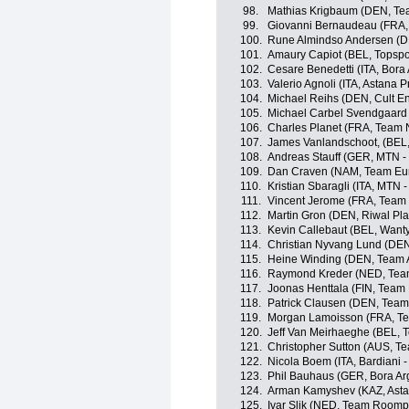
98.
Mathias Krigbaum (DEN, Te
99.
Giovanni Bernaudeau (FRA,
100.
Rune Almindso Andersen (D
101.
Amaury Capiot (BEL, Topspor
102.
Cesare Benedetti (ITA, Bora
103.
Valerio Agnoli (ITA, Astana 
104.
Michael Reihs (DEN, Cult E
105.
Michael Carbel Svendgaard 
106.
Charles Planet (FRA, Team 
107.
James Vanlandschoot, (BEL,
108.
Andreas Stauff (GER, MTN 
109.
Dan Craven (NAM, Team Eu
110.
Kristian Sbaragli (ITA, MTN 
111.
Vincent Jerome (FRA, Team
112.
Martin Gron (DEN, Riwal Pla
113.
Kevin Callebaut (BEL, Wanty
114.
Christian Nyvang Lund (DEN
115.
Heine Winding (DEN, Team 
116.
Raymond Kreder (NED, Tea
117.
Joonas Henttala (FIN, Team
118.
Patrick Clausen (DEN, Team 
119.
Morgan Lamoisson (FRA, Te
120.
Jeff Van Meirhaeghe (BEL, T
121.
Christopher Sutton (AUS, T
122.
Nicola Boem (ITA, Bardiani 
123.
Phil Bauhaus (GER, Bora Ar
124.
Arman Kamyshev (KAZ, Asta
125.
Ivar Slik (NED, Team Roomp