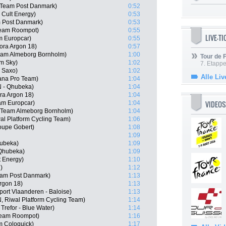
 Team Post Danmark)
0:52
Cult Energy)
0:53
 Post Danmark)
0:53
Team Roompot)
0:55
LIVE-T
m Europcar)
0:55
ora Argon 18)
0:57
Team Almeborg Bornholm)
1:00
Tour de
m Sky)
1:02
7. Etappe
- Saxo)
1:02
Alle Liv
ana Pro Team)
1:04
N - Qhubeka)
1:04
ra Argon 18)
1:04
VIDEOS
am Europcar)
1:04
 Team Almeborg Bornholm)
1:04
l Platform Cycling Team)
1:06
oupe Gobert)
1:08
1:09
hubeka)
1:09
 Qhubeka)
1:09
t Energy)
1:10
)
1:12
eam Post Danmark)
1:13
rgon 18)
1:13
ort Vlaanderen - Baloise)
1:13
 Riwal Platform Cycling Team)
1:14
refor - Blue Water)
1:14
Team Roompot)
1:16
 Coloquick)
1:17