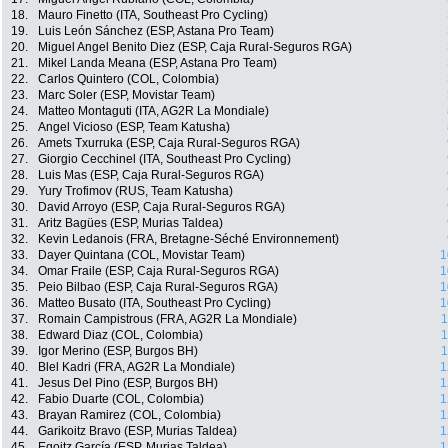
18.
Mauro Finetto (ITA, Southeast Pro Cycling)
19.
Luis León Sánchez (ESP, Astana Pro Team)
20.
Miguel Angel Benito Diez (ESP, Caja Rural-Seguros RGA)
21.
Mikel Landa Meana (ESP, Astana Pro Team)
22.
Carlos Quintero (COL, Colombia)
23.
Marc Soler (ESP, Movistar Team)
24.
Matteo Montaguti (ITA, AG2R La Mondiale)
25.
Angel Vicioso (ESP, Team Katusha)
26.
Amets Txurruka (ESP, Caja Rural-Seguros RGA)
27.
Giorgio Cecchinel (ITA, Southeast Pro Cycling)
28.
Luis Mas (ESP, Caja Rural-Seguros RGA)
29.
Yury Trofimov (RUS, Team Katusha)
30.
David Arroyo (ESP, Caja Rural-Seguros RGA)
31.
Aritz Bagües (ESP, Murias Taldea)
32.
Kevin Ledanois (FRA, Bretagne-Séché Environnement)
33.
Dayer Quintana (COL, Movistar Team)
1
34.
Omar Fraile (ESP, Caja Rural-Seguros RGA)
1
35.
Peio Bilbao (ESP, Caja Rural-Seguros RGA)
1
36.
Matteo Busato (ITA, Southeast Pro Cycling)
1
37.
Romain Campistrous (FRA, AG2R La Mondiale)
1
38.
Edward Diaz (COL, Colombia)
1
39.
Igor Merino (ESP, Burgos BH)
1
40.
Blel Kadri (FRA, AG2R La Mondiale)
1
41.
Jesus Del Pino (ESP, Burgos BH)
1
42.
Fabio Duarte (COL, Colombia)
1
43.
Brayan Ramirez (COL, Colombia)
1
44.
Garikoitz Bravo (ESP, Murias Taldea)
1
45.
Egoitz García (ESP, Murias Taldea)
1