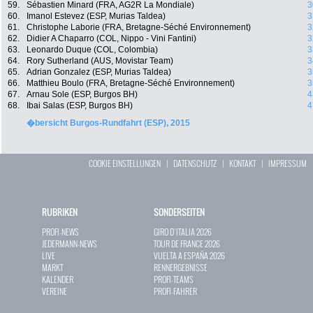
59.
Sébastien Minard (FRA, AG2R La Mondiale)
3
60.
Imanol Estevez (ESP, Murias Taldea)
3
61.
Christophe Laborie (FRA, Bretagne-Séché Environnement)
3
62.
Didier A Chaparro (COL, Nippo - Vini Fantini)
3
63.
Leonardo Duque (COL, Colombia)
3
64.
Rory Sutherland (AUS, Movistar Team)
3
65.
Adrian Gonzalez (ESP, Murias Taldea)
3
66.
Matthieu Boulo (FRA, Bretagne-Séché Environnement)
3
67.
Arnau Sole (ESP, Burgos BH)
4
68.
Ibai Salas (ESP, Burgos BH)
4
�bersicht Burgos-Rundfahrt (ESP), 2015
COOKIE EINSTELLUNGEN
|
DATENSCHUTZ
|
KONTAKT
|
IMPRESSUM
RUBRIKEN
SONDERSEITEN
PROFI-NEWS
GIRO D`ITALIA 2026
JEDERMANN-NEWS
TOUR DE FRANCE 2026
LIVE
VUELTA A ESPAÑA 2026
MARKT
RENNERGEBNISSE
KALENDER
PROFI-TEAMS
VEREINE
PROFI-FAHRER