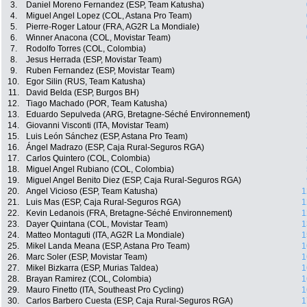
3.
Daniel Moreno Fernandez (ESP, Team Katusha)
4.
Miguel Angel Lopez (COL, Astana Pro Team)
5.
Pierre-Roger Latour (FRA, AG2R La Mondiale)
6.
Winner Anacona (COL, Movistar Team)
7.
Rodolfo Torres (COL, Colombia)
8.
Jesus Herrada (ESP, Movistar Team)
9.
Ruben Fernandez (ESP, Movistar Team)
10.
Egor Silin (RUS, Team Katusha)
11.
David Belda (ESP, Burgos BH)
12.
Tiago Machado (POR, Team Katusha)
13.
Eduardo Sepulveda (ARG, Bretagne-Séché Environnement)
14.
Giovanni Visconti (ITA, Movistar Team)
15.
Luis León Sánchez (ESP, Astana Pro Team)
16.
Ángel Madrazo (ESP, Caja Rural-Seguros RGA)
17.
Carlos Quintero (COL, Colombia)
18.
Miguel Angel Rubiano (COL, Colombia)
19.
Miguel Angel Benito Diez (ESP, Caja Rural-Seguros RGA)
20.
Angel Vicioso (ESP, Team Katusha)
1
21.
Luis Mas (ESP, Caja Rural-Seguros RGA)
1
22.
Kevin Ledanois (FRA, Bretagne-Séché Environnement)
1
23.
Dayer Quintana (COL, Movistar Team)
1
24.
Matteo Montaguti (ITA, AG2R La Mondiale)
1
25.
Mikel Landa Meana (ESP, Astana Pro Team)
1
26.
Marc Soler (ESP, Movistar Team)
1
27.
Mikel Bizkarra (ESP, Murias Taldea)
1
28.
Brayan Ramirez (COL, Colombia)
1
29.
Mauro Finetto (ITA, Southeast Pro Cycling)
1
30.
Carlos Barbero Cuesta (ESP, Caja Rural-Seguros RGA)
1