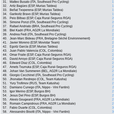
31.
Matteo Busato (ITA, Southeast Pro Cycling)
1
32.
Aritz Bagües (ESP, Murias Taldea)
1
33.
Beñat Txoperena (ESP, Murias Taldea)
1
34.
Garikoitz Bravo (ESP, Murias Taldea)
1
35.
Peio Bilbao (ESP, Caja Rural-Seguros RGA)
2
36.
Simone Ponzi (ITA, Southeast Pro Cycling)
2
37.
Rafael Andriato (BRA, Southeast Pro Cycling)
2
38.
Blel Kadri (FRA, AG2R La Mondiale)
2
39.
Andrea Fedi (ITA, Southeast Pro Cycling)
2
40.
Jean-Marc Bideau (FRA, Bretagne-Séché Environnement)
2
41.
Javier Moreno (ESP, Movistar Team)
2
42.
Egoitz García (ESP, Murias Taldea)
2
43.
Juan Pablo Valencia (COL, Colombia)
2
44.
Omar Fraile (ESP, Caja Rural-Seguros RGA)
2
45.
David Arroyo (ESP, Caja Rural-Seguros RGA)
2
46.
Edward Diaz (COL, Colombia)
2
47.
Amets Txurruka (ESP, Caja Rural-Seguros RGA)
2
48.
Johan Van Summeren (BEL, AG2R La Mondiale)
2
49.
Giorgio Cecchinel (ITA, Southeast Pro Cycling)
2
50.
Jhonatan Restrepo (COL, Team Katusha)
2
51.
Yury Trofimov (RUS, Team Katusha)
2
52.
Damiano Cunego (ITA, Nippo - Vini Fantini)
2
53.
Igor Merino (ESP, Burgos BH)
2
54.
Jesus Del Pino (ESP, Burgos BH)
2
55.
Alexis Gougeard (FRA, AG2R La Mondiale)
2
56.
Romain Campistrous (FRA, AG2R La Mondiale)
2
57.
Fabio Duarte (COL, Colombia)
3
58.
Alessandro Bisolti (ITA, Nippo - Vini Fantini)
3