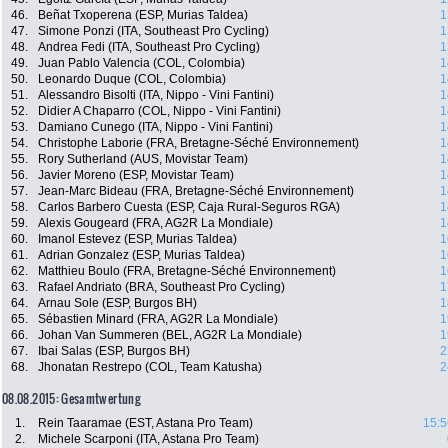
46.
Beñat Txoperena (ESP, Murias Taldea)
1
47.
Simone Ponzi (ITA, Southeast Pro Cycling)
1
48.
Andrea Fedi (ITA, Southeast Pro Cycling)
1
49.
Juan Pablo Valencia (COL, Colombia)
1
50.
Leonardo Duque (COL, Colombia)
1
51.
Alessandro Bisolti (ITA, Nippo - Vini Fantini)
1
52.
Didier A Chaparro (COL, Nippo - Vini Fantini)
1
53.
Damiano Cunego (ITA, Nippo - Vini Fantini)
1
54.
Christophe Laborie (FRA, Bretagne-Séché Environnement)
1
55.
Rory Sutherland (AUS, Movistar Team)
1
56.
Javier Moreno (ESP, Movistar Team)
1
57.
Jean-Marc Bideau (FRA, Bretagne-Séché Environnement)
1
58.
Carlos Barbero Cuesta (ESP, Caja Rural-Seguros RGA)
1
59.
Alexis Gougeard (FRA, AG2R La Mondiale)
1
60.
Imanol Estevez (ESP, Murias Taldea)
1
61.
Adrian Gonzalez (ESP, Murias Taldea)
1
62.
Matthieu Boulo (FRA, Bretagne-Séché Environnement)
1
63.
Rafael Andriato (BRA, Southeast Pro Cycling)
1
64.
Arnau Sole (ESP, Burgos BH)
1
65.
Sébastien Minard (FRA, AG2R La Mondiale)
1
66.
Johan Van Summeren (BEL, AG2R La Mondiale)
1
67.
Ibai Salas (ESP, Burgos BH)
2
68.
Jhonatan Restrepo (COL, Team Katusha)
2
08.08.2015: Gesamtwertung
1.
Rein Taaramae (EST, Astana Pro Team)
15:5
2.
Michele Scarponi (ITA, Astana Pro Team)