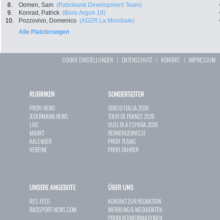
8.
Oomen, Sam
(Rabobank Development Team)
9.
Konrad, Patrick
(Bora-Argon 18)
10.
Pozzovivo, Domenico
(AG2R La Mondiale)
Alle Platzierungen
COOKIE EINSTELLUNGEN
|
DATENSCHUTZ
|
KONTAKT
|
IMPRESSUM
RUBRIKEN
SONDERSEITEN
PROFI-NEWS
GIRO D`ITALIA 2026
JEDERMANN-NEWS
TOUR DE FRANCE 2026
LIVE
VUELTA A ESPAÑA 2026
MARKT
RENNERGEBNISSE
KALENDER
PROFI-TEAMS
VEREINE
PROFI-FAHRER
UNSERE ANGEBOTE
ÜBER UNS
RSS-FEED
KONTAKT ZUR REDAKTION
RADSPORT-NEWS.COM
WERBUNG & MEDIADATEN
PRODUKTINFORMATIONEN