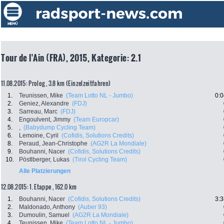
Tour de l'Ain (FRA), 2015, Kategorie: 2.1
11.08.2015: Prolog , 3.8 km (Einzelzeitfahren)
1.
Teunissen, Mike
(Team Lotto NL - Jumbo)
0:0
2.
Geniez, Alexandre
(FDJ)
3.
Sarreau, Marc
(FDJ)
4.
Engoulvent, Jimmy
(Team Europcar)
5.
,
(Babydump Cycling Team)
6.
Lemoine, Cyril
(Cofidis, Solutions Credits)
8.
Peraud, Jean-Christophe
(AG2R La Mondiale)
9.
Bouhanni, Nacer
(Cofidis, Solutions Credits)
10.
Pöstlberger, Lukas
(Tirol Cycling Team)
Alle Platzierungen
12.08.2015: 1. Etappe , 162.0 km
1.
Bouhanni, Nacer
(Cofidis, Solutions Credits)
3:3
2.
Maldonado, Anthony
(Auber 93)
3.
Dumoulin, Samuel
(AG2R La Mondiale)
4.
Teunissen, Mike
(Team Lotto NL - Jumbo)