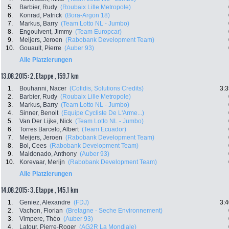
5.
Barbier, Rudy
(Roubaix Lille Metropole)
6.
Konrad, Patrick
(Bora-Argon 18)
7.
Markus, Barry
(Team Lotto NL - Jumbo)
8.
Engoulvent, Jimmy
(Team Europcar)
9.
Meijers, Jeroen
(Rabobank Development Team)
10.
Gouault, Pierre
(Auber 93)
Alle Platzierungen
13.08.2015: 2. Etappe , 159.7 km
1.
Bouhanni, Nacer
(Cofidis, Solutions Credits)
3:3
2.
Barbier, Rudy
(Roubaix Lille Metropole)
3.
Markus, Barry
(Team Lotto NL - Jumbo)
4.
Sinner, Benoit
(Equipe Cycliste De L'Arme...)
5.
Van Der Lijke, Nick
(Team Lotto NL - Jumbo)
6.
Torres Barcelo, Albert
(Team Ecuador)
7.
Meijers, Jeroen
(Rabobank Development Team)
8.
Bol, Cees
(Rabobank Development Team)
9.
Maldonado, Anthony
(Auber 93)
10.
Korevaar, Merijn
(Rabobank Development Team)
Alle Platzierungen
14.08.2015: 3. Etappe , 145.1 km
1.
Geniez, Alexandre
(FDJ)
3:4
2.
Vachon, Florian
(Bretagne - Seche Environnement)
3.
Vimpere, Théo
(Auber 93)
4.
Latour, Pierre-Roger
(AG2R La Mondiale)