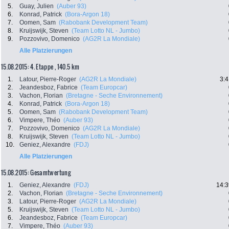
5.
Guay, Julien
(Auber 93)
6.
Konrad, Patrick
(Bora-Argon 18)
7.
Oomen, Sam
(Rabobank Development Team)
8.
Kruijswijk, Steven
(Team Lotto NL - Jumbo)
9.
Pozzovivo, Domenico
(AG2R La Mondiale)
Alle Platzierungen
15.08.2015: 4. Etappe , 140.5 km
1.
Latour, Pierre-Roger
(AG2R La Mondiale)
3:4
2.
Jeandesboz, Fabrice
(Team Europcar)
3.
Vachon, Florian
(Bretagne - Seche Environnement)
4.
Konrad, Patrick
(Bora-Argon 18)
5.
Oomen, Sam
(Rabobank Development Team)
6.
Vimpere, Théo
(Auber 93)
7.
Pozzovivo, Domenico
(AG2R La Mondiale)
8.
Kruijswijk, Steven
(Team Lotto NL - Jumbo)
10.
Geniez, Alexandre
(FDJ)
Alle Platzierungen
15.08.2015: Gesamtwertung
1.
Geniez, Alexandre
(FDJ)
14:3
2.
Vachon, Florian
(Bretagne - Seche Environnement)
3.
Latour, Pierre-Roger
(AG2R La Mondiale)
5.
Kruijswijk, Steven
(Team Lotto NL - Jumbo)
6.
Jeandesboz, Fabrice
(Team Europcar)
7.
Vimpere, Théo
(Auber 93)