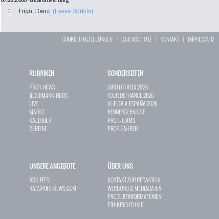
1.
Frigo, Dario
(Fassa Bortolo)
COOKIE EINSTELLUNGEN
|
DATENSCHUTZ
|
KONTAKT
|
IMPRESSUM
RUBRIKEN
SONDERSEITEN
PROFI-NEWS
GIRO D`ITALIA 2026
JEDERMANN-NEWS
TOUR DE FRANCE 2026
LIVE
VUELTA A ESPAÑA 2026
MARKT
RENNERGEBNISSE
KALENDER
PROFI-TEAMS
VEREINE
PROFI-FAHRER
UNSERE ANGEBOTE
ÜBER UNS
RSS-FEED
KONTAKT ZUR REDAKTION
RADSPORT-NEWS.COM
WERBUNG & MEDIADATEN
PRODUKTINFORMATIONEN
ETHIKRICHTLINIE