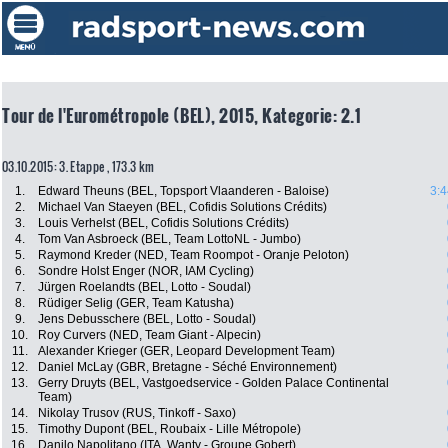
Tour de l'Eurométropole (BEL), 2015, Kategorie: 2.1
03.10.2015: 3. Etappe , 173.3 km
1.
Edward Theuns (BEL, Topsport Vlaanderen - Baloise)
3:4
2.
Michael Van Staeyen (BEL, Cofidis Solutions Crédits)
3.
Louis Verhelst (BEL, Cofidis Solutions Crédits)
4.
Tom Van Asbroeck (BEL, Team LottoNL - Jumbo)
5.
Raymond Kreder (NED, Team Roompot - Oranje Peloton)
6.
Sondre Holst Enger (NOR, IAM Cycling)
7.
Jürgen Roelandts (BEL, Lotto - Soudal)
8.
Rüdiger Selig (GER, Team Katusha)
9.
Jens Debusschere (BEL, Lotto - Soudal)
10.
Roy Curvers (NED, Team Giant - Alpecin)
11.
Alexander Krieger (GER, Leopard Development Team)
12.
Daniel McLay (GBR, Bretagne - Séché Environnement)
13.
Gerry Druyts (BEL, Vastgoedservice - Golden Palace Continental
Team)
14.
Nikolay Trusov (RUS, Tinkoff - Saxo)
15.
Timothy Dupont (BEL, Roubaix - Lille Métropole)
16.
Danilo Napolitano (ITA, Wanty - Groupe Gobert)