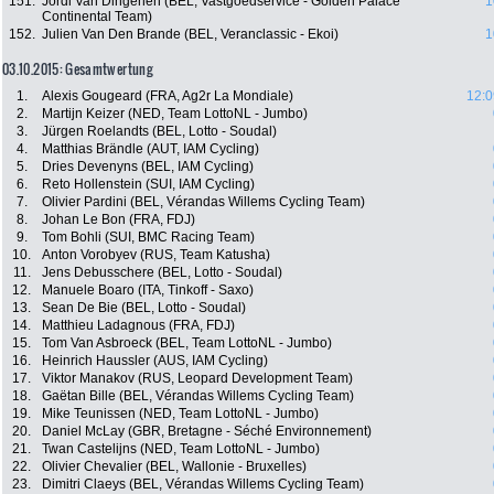
151.
Jordi Van Dingenen (BEL, Vastgoedservice - Golden Palace
1
Continental Team)
152.
Julien Van Den Brande (BEL, Veranclassic - Ekoi)
1
03.10.2015: Gesamtwertung
1.
Alexis Gougeard (FRA, Ag2r La Mondiale)
12:0
2.
Martijn Keizer (NED, Team LottoNL - Jumbo)
3.
Jürgen Roelandts (BEL, Lotto - Soudal)
4.
Matthias Brändle (AUT, IAM Cycling)
5.
Dries Devenyns (BEL, IAM Cycling)
6.
Reto Hollenstein (SUI, IAM Cycling)
7.
Olivier Pardini (BEL, Vérandas Willems Cycling Team)
8.
Johan Le Bon (FRA, FDJ)
9.
Tom Bohli (SUI, BMC Racing Team)
10.
Anton Vorobyev (RUS, Team Katusha)
11.
Jens Debusschere (BEL, Lotto - Soudal)
12.
Manuele Boaro (ITA, Tinkoff - Saxo)
13.
Sean De Bie (BEL, Lotto - Soudal)
14.
Matthieu Ladagnous (FRA, FDJ)
15.
Tom Van Asbroeck (BEL, Team LottoNL - Jumbo)
16.
Heinrich Haussler (AUS, IAM Cycling)
17.
Viktor Manakov (RUS, Leopard Development Team)
18.
Gaëtan Bille (BEL, Vérandas Willems Cycling Team)
19.
Mike Teunissen (NED, Team LottoNL - Jumbo)
20.
Daniel McLay (GBR, Bretagne - Séché Environnement)
21.
Twan Castelijns (NED, Team LottoNL - Jumbo)
22.
Olivier Chevalier (BEL, Wallonie - Bruxelles)
23.
Dimitri Claeys (BEL, Vérandas Willems Cycling Team)