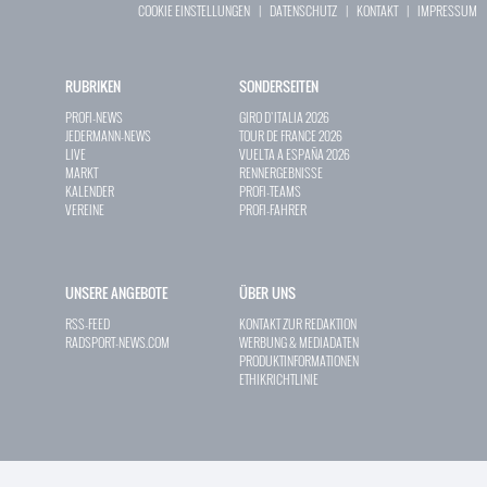
COOKIE EINSTELLUNGEN
|
DATENSCHUTZ
|
KONTAKT
|
IMPRESSUM
RUBRIKEN
SONDERSEITEN
PROFI-NEWS
GIRO D`ITALIA 2026
JEDERMANN-NEWS
TOUR DE FRANCE 2026
LIVE
VUELTA A ESPAÑA 2026
MARKT
RENNERGEBNISSE
KALENDER
PROFI-TEAMS
VEREINE
PROFI-FAHRER
UNSERE ANGEBOTE
ÜBER UNS
RSS-FEED
KONTAKT ZUR REDAKTION
RADSPORT-NEWS.COM
WERBUNG & MEDIADATEN
PRODUKTINFORMATIONEN
ETHIKRICHTLINIE