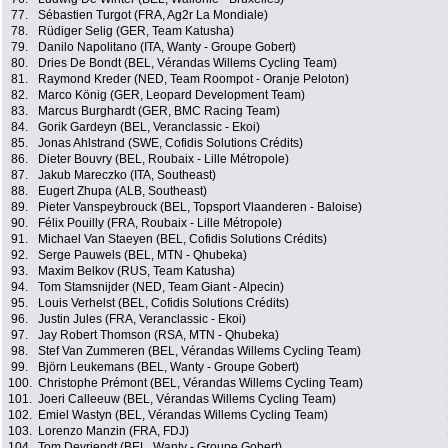
77.
Sébastien Turgot (FRA, Ag2r La Mondiale)
78.
Rüdiger Selig (GER, Team Katusha)
79.
Danilo Napolitano (ITA, Wanty - Groupe Gobert)
80.
Dries De Bondt (BEL, Vérandas Willems Cycling Team)
81.
Raymond Kreder (NED, Team Roompot - Oranje Peloton)
82.
Marco König (GER, Leopard Development Team)
83.
Marcus Burghardt (GER, BMC Racing Team)
84.
Gorik Gardeyn (BEL, Veranclassic - Ekoi)
85.
Jonas Ahlstrand (SWE, Cofidis Solutions Crédits)
86.
Dieter Bouvry (BEL, Roubaix - Lille Métropole)
87.
Jakub Mareczko (ITA, Southeast)
88.
Eugert Zhupa (ALB, Southeast)
89.
Pieter Vanspeybrouck (BEL, Topsport Vlaanderen - Baloise)
90.
Félix Pouilly (FRA, Roubaix - Lille Métropole)
91.
Michael Van Staeyen (BEL, Cofidis Solutions Crédits)
92.
Serge Pauwels (BEL, MTN - Qhubeka)
93.
Maxim Belkov (RUS, Team Katusha)
94.
Tom Stamsnijder (NED, Team Giant - Alpecin)
95.
Louis Verhelst (BEL, Cofidis Solutions Crédits)
96.
Justin Jules (FRA, Veranclassic - Ekoi)
97.
Jay Robert Thomson (RSA, MTN - Qhubeka)
98.
Stef Van Zummeren (BEL, Vérandas Willems Cycling Team)
99.
Björn Leukemans (BEL, Wanty - Groupe Gobert)
100.
Christophe Prémont (BEL, Vérandas Willems Cycling Team)
101.
Joeri Calleeuw (BEL, Vérandas Willems Cycling Team)
102.
Emiel Wastyn (BEL, Vérandas Willems Cycling Team)
103.
Lorenzo Manzin (FRA, FDJ)
104.
Tom Devriendt (BEL, Wanty - Groupe Gobert)