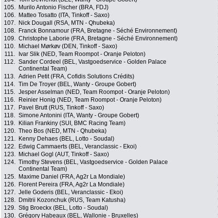
105.
Murilo Antonio Fischer (BRA, FDJ)
106.
Matteo Tosatto (ITA, Tinkoff - Saxo)
107.
Nick Dougall (RSA, MTN - Qhubeka)
108.
Franck Bonnamour (FRA, Bretagne - Séché Environnement)
109.
Christophe Laborie (FRA, Bretagne - Séché Environnement)
110.
Michael Mørkøv (DEN, Tinkoff - Saxo)
111.
Ivar Slik (NED, Team Roompot - Oranje Peloton)
112.
Sander Cordeel (BEL, Vastgoedservice - Golden Palace
Continental Team)
113.
Adrien Petit (FRA, Cofidis Solutions Crédits)
114.
Tim De Troyer (BEL, Wanty - Groupe Gobert)
115.
Jesper Asselman (NED, Team Roompot - Oranje Peloton)
116.
Reinier Honig (NED, Team Roompot - Oranje Peloton)
117.
Pavel Brutt (RUS, Tinkoff - Saxo)
118.
Simone Antonini (ITA, Wanty - Groupe Gobert)
119.
Kilian Frankiny (SUI, BMC Racing Team)
120.
Theo Bos (NED, MTN - Qhubeka)
121.
Kenny Dehaes (BEL, Lotto - Soudal)
122.
Edwig Cammaerts (BEL, Veranclassic - Ekoi)
123.
Michael Gogl (AUT, Tinkoff - Saxo)
124.
Timothy Stevens (BEL, Vastgoedservice - Golden Palace
Continental Team)
125.
Maxime Daniel (FRA, Ag2r La Mondiale)
126.
Florent Pereira (FRA, Ag2r La Mondiale)
127.
Jelle Goderis (BEL, Veranclassic - Ekoi)
128.
Dmitrii Kozonchuk (RUS, Team Katusha)
129.
Stig Broeckx (BEL, Lotto - Soudal)
130.
Grégory Habeaux (BEL, Wallonie - Bruxelles)