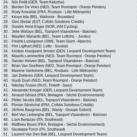
24.
Nils Politt (GER, Team Katusha)
25.
Berden De Vries (NED, Team Roompot - Oranje Peloton)
26.
Rudy Kowalski (FRA, Roubaix - Lille Métropole)
27.
Kevyn Ista (BEL, Wallonie - Bruxelles)
28.
Gert Jõeäär (EST, Cofidis Solutions Crédits)
29.
Sondre Holst Enger (NOR, IAM Cycling)
30.
Jelle Wallays (BEL, Topsport Vlaanderen - Baloise)
31.
Maarten Wynants (BEL, Team LottoNL - Jumbo)
32.
Fredrik Ludvigsson (SWE, Team Giant - Alpecin)
33.
Pim Ligthart (NED, Lotto - Soudal)
34.
Kristian Haugaard Jensen (DEN, Leopard Development Team)
35.
Maurits Lammertink (NED, Team Roompot - Oranje Peloton)
36.
Sander Helven (BEL, Topsport Vlaanderen - Baloise)
37.
Brian Van Goethem (NED, Team Roompot - Oranje Peloton)
38.
Maxime Vantomme (BEL, Roubaix - Lille Métropole)
39.
Jan Dieteren (GER, Leopard Development Team)
40.
Huub Duyn (NED, Team Roompot - Oranje Peloton)
41.
Nikolay Trusov (RUS, Tinkoff - Saxo)
42.
Alexander Krieger (GER, Leopard Development Team)
43.
Arnaud Gérard (FRA, Bretagne - Séché Environnement)
44.
Pieter Jacobs (BEL, Topsport Vlaanderen - Baloise)
45.
Florian Sénéchal (FRA, Cofidis Solutions Crédits)
46.
Jérôme Baugnies (BEL, Wanty - Groupe Gobert)
47.
Bert Van Lerberghe (BEL, Topsport Vlaanderen - Baloise)
48.
Liam Bertazzo (ITA, Southeast)
49.
Matthieu Boulo (FRA, Bretagne - Séché Environnement)
50.
Giuseppe Fonzi (ITA, Southeast)
51.
Laurent Van Den Bak (BEL, Leopard Development Team)