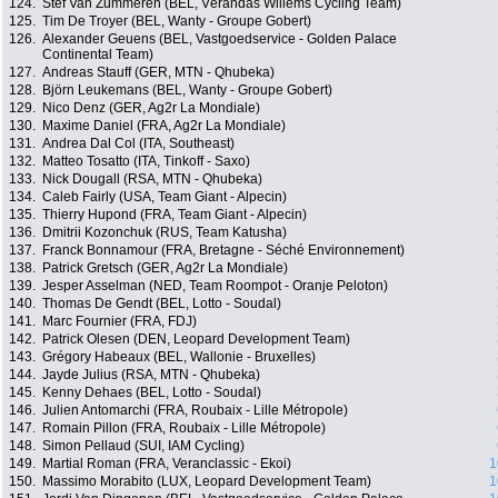
124.
Stef Van Zummeren (BEL, Vérandas Willems Cycling Team)
125.
Tim De Troyer (BEL, Wanty - Groupe Gobert)
126.
Alexander Geuens (BEL, Vastgoedservice - Golden Palace
Continental Team)
127.
Andreas Stauff (GER, MTN - Qhubeka)
128.
Björn Leukemans (BEL, Wanty - Groupe Gobert)
129.
Nico Denz (GER, Ag2r La Mondiale)
130.
Maxime Daniel (FRA, Ag2r La Mondiale)
131.
Andrea Dal Col (ITA, Southeast)
132.
Matteo Tosatto (ITA, Tinkoff - Saxo)
133.
Nick Dougall (RSA, MTN - Qhubeka)
134.
Caleb Fairly (USA, Team Giant - Alpecin)
135.
Thierry Hupond (FRA, Team Giant - Alpecin)
136.
Dmitrii Kozonchuk (RUS, Team Katusha)
137.
Franck Bonnamour (FRA, Bretagne - Séché Environnement)
138.
Patrick Gretsch (GER, Ag2r La Mondiale)
139.
Jesper Asselman (NED, Team Roompot - Oranje Peloton)
140.
Thomas De Gendt (BEL, Lotto - Soudal)
141.
Marc Fournier (FRA, FDJ)
142.
Patrick Olesen (DEN, Leopard Development Team)
143.
Grégory Habeaux (BEL, Wallonie - Bruxelles)
144.
Jayde Julius (RSA, MTN - Qhubeka)
145.
Kenny Dehaes (BEL, Lotto - Soudal)
146.
Julien Antomarchi (FRA, Roubaix - Lille Métropole)
147.
Romain Pillon (FRA, Roubaix - Lille Métropole)
148.
Simon Pellaud (SUI, IAM Cycling)
149.
Martial Roman (FRA, Veranclassic - Ekoi)
1
150.
Massimo Morabito (LUX, Leopard Development Team)
1