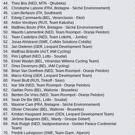
44.
Theo Bos (NED, MTN - Qhubeka)
45.
Christophe Laborie (FRA, Bretagne - Séché Environnement)
46.
Liam Bertazzo (ITA, Southeast)
47.
Edwig Cammaerts (BEL, Veranclassic - Ekoi)
48.
Anton Vorobyev (RUS, Team Katusha)
49.
Matthieu Boulo (FRA, Bretagne - Séché Environnement)
50.
Maurits Lammertink (NED, Team Roompot - Oranje Peloton)
51.
Twan Castelijns (NED, Team LottoNL - Jumbo)
52.
Jonas Ahlstrand (SWE, Cofidis Solutions Crédits)
53.
Jan Dieteren (GER, Leopard Development Team)
54.
Matthias Brändle (AUT, IAM Cycling)
55.
Pim Ligthart (NED, Lotto - Soudal)
56.
Emiel Wastyn (BEL, Vérandas Willems Cycling Team)
57.
Dries Devenyns (BEL, IAM Cycling)
58.
Brian Van Goethem (NED, Team Roompot - Oranje Peloton)
59.
Marco König (GER, Leopard Development Team)
60.
Pavel Brutt (RUS, Tinkoff - Saxo)
61.
Ivar Slik (NED, Team Roompot - Oranje Peloton)
62.
Gaëtan Pons (BEL, Wallonie - Bruxelles)
63.
Berden De Vries (NED, Team Roompot - Oranje Peloton)
64.
Sean De Bie (BEL, Lotto - Soudal)
65.
Maxime Cam (FRA, Bretagne - Séché Environnement)
66.
Olivier Chevalier (BEL, Wallonie - Bruxelles)
67.
Kristian Haugaard Jensen (DEN, Leopard Development Team)
68.
Jérôme Baugnies (BEL, Wanty - Groupe Gobert)
69.
Rob Ruijgh (NED, Vastgoedservice - Golden Palace Continental
Team)
70.
Fredrik Ludvigsson (SWE, Team Giant - Alpecin)