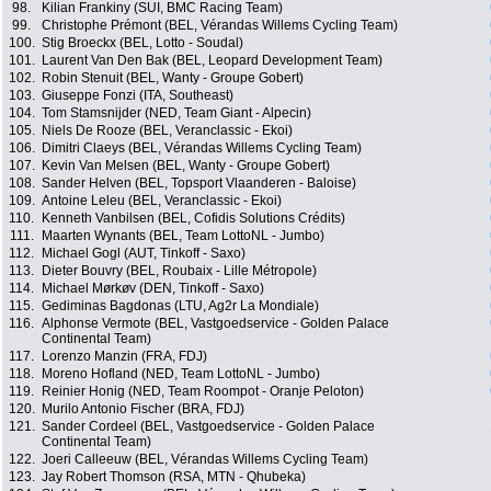
98.
Kilian Frankiny (SUI, BMC Racing Team)
99.
Christophe Prémont (BEL, Vérandas Willems Cycling Team)
100.
Stig Broeckx (BEL, Lotto - Soudal)
101.
Laurent Van Den Bak (BEL, Leopard Development Team)
102.
Robin Stenuit (BEL, Wanty - Groupe Gobert)
103.
Giuseppe Fonzi (ITA, Southeast)
104.
Tom Stamsnijder (NED, Team Giant - Alpecin)
105.
Niels De Rooze (BEL, Veranclassic - Ekoi)
106.
Dimitri Claeys (BEL, Vérandas Willems Cycling Team)
107.
Kevin Van Melsen (BEL, Wanty - Groupe Gobert)
108.
Sander Helven (BEL, Topsport Vlaanderen - Baloise)
109.
Antoine Leleu (BEL, Veranclassic - Ekoi)
110.
Kenneth Vanbilsen (BEL, Cofidis Solutions Crédits)
111.
Maarten Wynants (BEL, Team LottoNL - Jumbo)
112.
Michael Gogl (AUT, Tinkoff - Saxo)
113.
Dieter Bouvry (BEL, Roubaix - Lille Métropole)
114.
Michael Mørkøv (DEN, Tinkoff - Saxo)
115.
Gediminas Bagdonas (LTU, Ag2r La Mondiale)
116.
Alphonse Vermote (BEL, Vastgoedservice - Golden Palace
Continental Team)
117.
Lorenzo Manzin (FRA, FDJ)
118.
Moreno Hofland (NED, Team LottoNL - Jumbo)
119.
Reinier Honig (NED, Team Roompot - Oranje Peloton)
120.
Murilo Antonio Fischer (BRA, FDJ)
121.
Sander Cordeel (BEL, Vastgoedservice - Golden Palace
Continental Team)
122.
Joeri Calleeuw (BEL, Vérandas Willems Cycling Team)
123.
Jay Robert Thomson (RSA, MTN - Qhubeka)