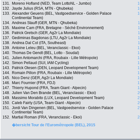
131.
Moreno Hofland (NED, Team LottoNL - Jumbo)
1
132.
Jayde Julius (RSA, MTN - Qhubeka)
1
133.
Alexander Geuens (BEL, Vastgoedservice - Golden Palace
1
Continental Team)
134.
Andreas Stauff (GER, MTN - Qhubeka)
1
135.
Maxime Cam (FRA, Bretagne - Séché Environnement)
1
136.
Patrick Gretsch (GER, Ag2r La Mondiale)
1
137.
Gediminas Bagdonas (LTU, Ag2r La Mondiale)
1
138.
Andrea Dal Col (ITA, Southeast)
1
139.
Antoine Leleu (BEL, Veranclassic - Ekoi)
1
140.
Thomas De Gendt (BEL, Lotto - Soudal)
1
141.
Julien Antomarchi (FRA, Roubaix - Lille Métropole)
1
142.
Simon Pellaud (SUI, IAM Cycling)
1
143.
Patrick Olesen (DEN, Leopard Development Team)
1
144.
Romain Pillon (FRA, Roubaix - Lille Métropole)
1
145.
Nico Denz (GER, Ag2r La Mondiale)
1
146.
Marc Fournier (FRA, FDJ)
1
147.
Thierry Hupond (FRA, Team Giant - Alpecin)
1
148.
Julien Van Den Brande (BEL, Veranclassic - Ekoi)
2
149.
Massimo Morabito (LUX, Leopard Development Team)
2
150.
Caleb Fairly (USA, Team Giant - Alpecin)
2
151.
Jordi Van Dingenen (BEL, Vastgoedservice - Golden Palace
2
Continental Team)
152.
Martial Roman (FRA, Veranclassic - Ekoi)
2
�bersicht Tour de l'Eurométropole (BEL), 2015