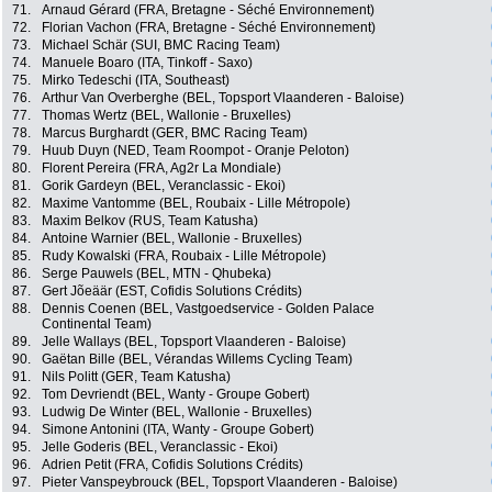
71.
Arnaud Gérard (FRA, Bretagne - Séché Environnement)
72.
Florian Vachon (FRA, Bretagne - Séché Environnement)
73.
Michael Schär (SUI, BMC Racing Team)
74.
Manuele Boaro (ITA, Tinkoff - Saxo)
75.
Mirko Tedeschi (ITA, Southeast)
76.
Arthur Van Overberghe (BEL, Topsport Vlaanderen - Baloise)
77.
Thomas Wertz (BEL, Wallonie - Bruxelles)
78.
Marcus Burghardt (GER, BMC Racing Team)
79.
Huub Duyn (NED, Team Roompot - Oranje Peloton)
80.
Florent Pereira (FRA, Ag2r La Mondiale)
81.
Gorik Gardeyn (BEL, Veranclassic - Ekoi)
82.
Maxime Vantomme (BEL, Roubaix - Lille Métropole)
83.
Maxim Belkov (RUS, Team Katusha)
84.
Antoine Warnier (BEL, Wallonie - Bruxelles)
85.
Rudy Kowalski (FRA, Roubaix - Lille Métropole)
86.
Serge Pauwels (BEL, MTN - Qhubeka)
87.
Gert Jõeäär (EST, Cofidis Solutions Crédits)
88.
Dennis Coenen (BEL, Vastgoedservice - Golden Palace
Continental Team)
89.
Jelle Wallays (BEL, Topsport Vlaanderen - Baloise)
90.
Gaëtan Bille (BEL, Vérandas Willems Cycling Team)
91.
Nils Politt (GER, Team Katusha)
92.
Tom Devriendt (BEL, Wanty - Groupe Gobert)
93.
Ludwig De Winter (BEL, Wallonie - Bruxelles)
94.
Simone Antonini (ITA, Wanty - Groupe Gobert)
95.
Jelle Goderis (BEL, Veranclassic - Ekoi)
96.
Adrien Petit (FRA, Cofidis Solutions Crédits)
97.
Pieter Vanspeybrouck (BEL, Topsport Vlaanderen - Baloise)