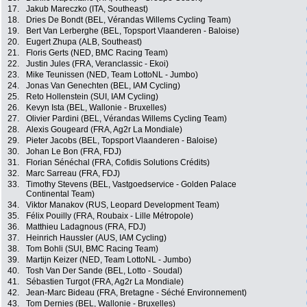
17.
Jakub Mareczko (ITA, Southeast)
18.
Dries De Bondt (BEL, Vérandas Willems Cycling Team)
19.
Bert Van Lerberghe (BEL, Topsport Vlaanderen - Baloise)
20.
Eugert Zhupa (ALB, Southeast)
21.
Floris Gerts (NED, BMC Racing Team)
22.
Justin Jules (FRA, Veranclassic - Ekoi)
23.
Mike Teunissen (NED, Team LottoNL - Jumbo)
24.
Jonas Van Genechten (BEL, IAM Cycling)
25.
Reto Hollenstein (SUI, IAM Cycling)
26.
Kevyn Ista (BEL, Wallonie - Bruxelles)
27.
Olivier Pardini (BEL, Vérandas Willems Cycling Team)
28.
Alexis Gougeard (FRA, Ag2r La Mondiale)
29.
Pieter Jacobs (BEL, Topsport Vlaanderen - Baloise)
30.
Johan Le Bon (FRA, FDJ)
31.
Florian Sénéchal (FRA, Cofidis Solutions Crédits)
32.
Marc Sarreau (FRA, FDJ)
33.
Timothy Stevens (BEL, Vastgoedservice - Golden Palace
Continental Team)
34.
Viktor Manakov (RUS, Leopard Development Team)
35.
Félix Pouilly (FRA, Roubaix - Lille Métropole)
36.
Matthieu Ladagnous (FRA, FDJ)
37.
Heinrich Haussler (AUS, IAM Cycling)
38.
Tom Bohli (SUI, BMC Racing Team)
39.
Martijn Keizer (NED, Team LottoNL - Jumbo)
40.
Tosh Van Der Sande (BEL, Lotto - Soudal)
41.
Sébastien Turgot (FRA, Ag2r La Mondiale)
42.
Jean-Marc Bideau (FRA, Bretagne - Séché Environnement)
43.
Tom Dernies (BEL, Wallonie - Bruxelles)