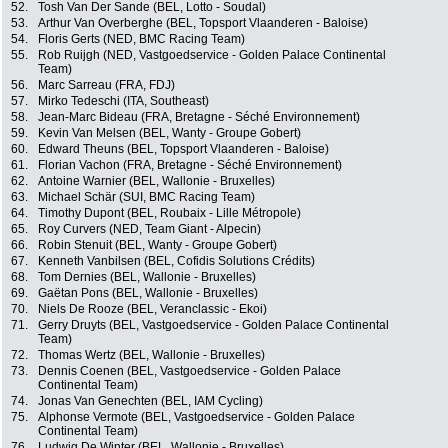
52.
Tosh Van Der Sande (BEL, Lotto - Soudal)
53.
Arthur Van Overberghe (BEL, Topsport Vlaanderen - Baloise)
54.
Floris Gerts (NED, BMC Racing Team)
55.
Rob Ruijgh (NED, Vastgoedservice - Golden Palace Continental
Team)
56.
Marc Sarreau (FRA, FDJ)
57.
Mirko Tedeschi (ITA, Southeast)
58.
Jean-Marc Bideau (FRA, Bretagne - Séché Environnement)
59.
Kevin Van Melsen (BEL, Wanty - Groupe Gobert)
60.
Edward Theuns (BEL, Topsport Vlaanderen - Baloise)
61.
Florian Vachon (FRA, Bretagne - Séché Environnement)
62.
Antoine Warnier (BEL, Wallonie - Bruxelles)
63.
Michael Schär (SUI, BMC Racing Team)
64.
Timothy Dupont (BEL, Roubaix - Lille Métropole)
65.
Roy Curvers (NED, Team Giant - Alpecin)
66.
Robin Stenuit (BEL, Wanty - Groupe Gobert)
67.
Kenneth Vanbilsen (BEL, Cofidis Solutions Crédits)
68.
Tom Dernies (BEL, Wallonie - Bruxelles)
69.
Gaëtan Pons (BEL, Wallonie - Bruxelles)
70.
Niels De Rooze (BEL, Veranclassic - Ekoi)
71.
Gerry Druyts (BEL, Vastgoedservice - Golden Palace Continental
Team)
72.
Thomas Wertz (BEL, Wallonie - Bruxelles)
73.
Dennis Coenen (BEL, Vastgoedservice - Golden Palace
Continental Team)
74.
Jonas Van Genechten (BEL, IAM Cycling)
75.
Alphonse Vermote (BEL, Vastgoedservice - Golden Palace
Continental Team)
76.
Ludwig De Winter (BEL, Wallonie - Bruxelles)