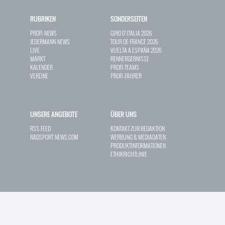
RUBRIKEN
SONDERSEITEN
PROFI-NEWS
GIRO D`ITALIA 2026
JEDERMANN-NEWS
TOUR DE FRANCE 2026
LIVE
VUELTA A ESPAÑA 2026
MARKT
RENNERGEBNISSE
KALENDER
PROFI-TEAMS
VEREINE
PROFI-FAHRER
UNSERE ANGEBOTE
ÜBER UNS
RSS-FEED
KONTAKT ZUR REDAKTION
RADSPORT-NEWS.COM
WERBUNG & MEDIADATEN
PRODUKTINFORMATIONEN
ETHIKRICHTLINIE