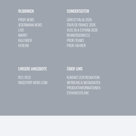
RUBRIKEN
SONDERSEITEN
PROFI-NEWS
GIRO D`ITALIA 2026
JEDERMANN-NEWS
TOUR DE FRANCE 2026
LIVE
VUELTA A ESPAÑA 2026
MARKT
RENNERGEBNISSE
KALENDER
PROFI-TEAMS
VEREINE
PROFI-FAHRER
UNSERE ANGEBOTE
ÜBER UNS
RSS-FEED
KONTAKT ZUR REDAKTION
RADSPORT-NEWS.COM
WERBUNG & MEDIADATEN
PRODUKTINFORMATIONEN
ETHIKRICHTLINIE