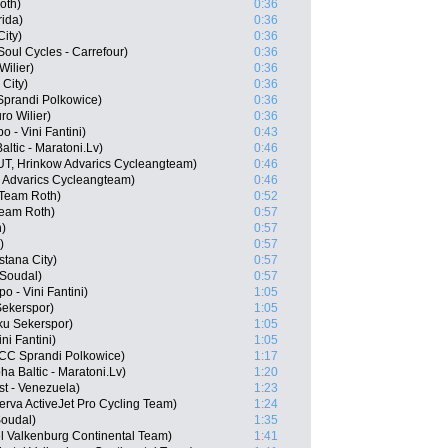
oth)
0:36
ida)
0:36
City)
0:36
Soul Cycles - Carrefour)
0:36
Wilier)
0:36
 City)
0:36
Sprandi Polkowice)
0:36
ro Wilier)
0:36
 - Vini Fantini)
0:43
altic - Maratoni.Lv)
0:46
, Hrinkow Advarics Cycleangteam)
0:46
w Advarics Cycleangteam)
0:46
Team Roth)
0:52
Team Roth)
0:57
h)
0:57
)
0:57
stana City)
0:57
 Soudal)
0:57
 - Vini Fantini)
1:05
Sekerspor)
1:05
ku Sekerspor)
1:05
ni Fantini)
1:05
CC Sprandi Polkowice)
1:17
ha Baltic - Maratoni.Lv)
1:20
st - Venezuela)
1:23
erva ActiveJet Pro Cycling Team)
1:24
Soudal)
1:35
l Valkenburg Continental Team)
1:41