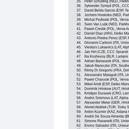
35.
Peter Schulting (NED, Parkh
36.
Sylwester Szmyd (POL, CCC
37.
David Belda Garcia (ESP, T
38.
Jochem Hoekstra (NED, Park
39.
Michal Podlaski (POL, Verva
40.
Sven Van Luijk (NED, Parkh
41.
Pawel Cieslik (POL, Verva A
42.
Daniel Diaz (ARG, Delko Ma
43.
Antonio Piedra Perez (ESP, F
44.
Giovanni Carboni (ITA, Unieu
45.
Viesturs Luksevics (LAT, Alph
46.
Jan Hirt (CZE, CCC Sprandi
47.
Ilia Koshevoy (BLR, Lampre 
48.
Adrian Banaszek (POL, Verva
49.
Jakub Mareczko (ITA, Southe
50.
Rémy Di Gregorio (FRA, Del
51.
Alessandro Malaguti (ITA, Un
52.
Pawel Charucki (POL, Verva 
53.
Mikel Aristi (ESP, Delko Mar
54.
Dominik Hrinkow (AUT, Hrin
55.
Kristijan Durasek (CRO, Lam
56.
Andris Smirnovs (LAT, Alpha 
57.
Alexander Meier (GER, Hrin
58.
Ahmet Akdilek (TUR, Torku 
59.
Anton Kuzmin (KAZ, Astana C
60.
André De Souza Almeida (BR
61.
Simone Ravanelli (ITA, Unieu
62.
Enrico Salvador (ITA, Unieur