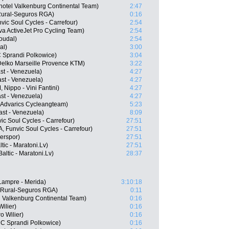
hotel Valkenburg Continental Team)
2:47
Rural-Seguros RGA)
0:16
vic Soul Cycles - Carrefour)
2:54
a ActiveJet Pro Cycling Team)
2:54
oudal)
2:54
al)
3:00
 Sprandi Polkowice)
3:04
Delko Marseille Provence KTM)
3:22
st - Venezuela)
4:27
ast - Venezuela)
4:27
Nippo - Vini Fantini)
4:27
st - Venezuela)
4:27
 Advarics Cycleangteam)
5:23
ast - Venezuela)
8:09
ic Soul Cycles - Carrefour)
27:51
, Funvic Soul Cycles - Carrefour)
27:51
erspor)
27:51
tic - Maratoni.Lv)
27:51
altic - Maratoni.Lv)
28:37
Lampre - Merida)
3:10:18
 Rural-Seguros RGA)
0:11
el Valkenburg Continental Team)
0:16
ilier)
0:16
o Wilier)
0:16
C Sprandi Polkowice)
0:16