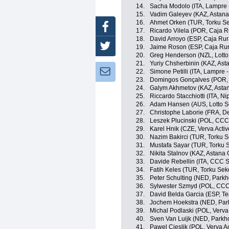
14.
Sacha Modolo (ITA, Lampre 
15.
Vadim Galeyev (KAZ, Astana 
16.
Ahmet Orken (TUR, Torku Se
Facebook
17.
Ricardo Vilela (POR, Caja 
18.
David Arroyo (ESP, Caja Ru
Twitter
19.
Jaime Roson (ESP, Caja Ru
20.
Greg Henderson (NZL, Lotto
21.
Yuriy Chsherbinin (KAZ, Asta
Newsletter:
22.
Simone Petilli (ITA, Lampre 
23.
Domingos Gonçalves (POR,
24.
Galym Akhmetov (KAZ, Astan
25.
Riccardo Stacchiotti (ITA, Nip
26.
Adam Hansen (AUS, Lotto S
27.
Christophe Laborie (FRA, D
28.
Leszek Plucinski (POL, CCC
29.
Karel Hnik (CZE, Verva Acti
30.
Nazim Bakirci (TUR, Torku S
31.
Mustafa Sayar (TUR, Torku 
32.
Nikita Stalnov (KAZ, Astana C
33.
Davide Rebellin (ITA, CCC 
34.
Fatih Keles (TUR, Torku Sek
35.
Peter Schulting (NED, Parkh
36.
Sylwester Szmyd (POL, CCC
37.
David Belda Garcia (ESP, T
38.
Jochem Hoekstra (NED, Park
39.
Michal Podlaski (POL, Verva
40.
Sven Van Luijk (NED, Parkh
41.
Pawel Cieslik (POL, Verva A