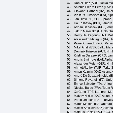
42.
Daniel Diaz (ARG, Delko Ma
43.
Antonio Piedra Perez (ESP, F
44.
Giovanni Carboni (ITA, Unieu
45.
Viesturs Luksevics (LAT, Alph
46.
Jan Hirt (CZE, CCC Sprandi
47.
Ilia Koshevoy (BLR, Lampre 
48.
Adrian Banaszek (POL, Verva
49.
Jakub Mareczko (ITA, Southe
50.
Rémy Di Gregorio (FRA, Del
51.
Alessandro Malaguti (ITA, Un
52.
Pawel Charucki (POL, Verva 
53.
Mikel Aristi (ESP, Delko Mar
54.
Dominik Hrinkow (AUT, Hrin
55.
Kristijan Durasek (CRO, Lam
56.
Andris Smirnovs (LAT, Alpha 
57.
Alexander Meier (GER, Hrin
58.
Ahmet Akdilek (TUR, Torku 
59.
Anton Kuzmin (KAZ, Astana C
60.
André De Souza Almeida (BR
61.
Simone Ravanelli (ITA, Unieu
62.
Enrico Salvador (ITA, Unieur
63.
Nicolas Baldo (FRA, Team R
64.
Xu Gang (TPE, Lampre - Mer
65.
Matvey Nikitin (KAZ, Astana 
66.
Pablo Urtasun (ESP, Funvic 
67.
Marco Molteni (ITA, Unieuro 
68.
Maxim Satlikov (KAZ, Astana
69.
Mateusz Taciak (POL, CCC 