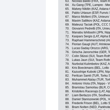
63.
Nicolas Baldo (FRA, Team R
64.
Xu Gang (TPE, Lampre - Mer
65.
Matvey Nikitin (KAZ, Astana 
66.
Pablo Urtasun (ESP, Funvic 
67.
Marco Molteni (ITA, Unieuro 
68.
Maxim Satlikov (KAZ, Astana
69.
Mateusz Taciak (POL, CCC 
70.
Giovanni Pedretti (ITA, Unieu
71.
Manabu Ishibashi (JPN, Nippo
72.
Kaspars Sergis (LAT, Alpha B
73.
Raphael Hammerschmid (AUT
74.
Florian Gaugl (AUT, Hrinko
75.
Lucas Gaday Orozco (ARG, 
76.
Grischa Janorschke (GER, 
77.
Colin Stüssi (SUI, Team Rot
78.
Lukas Jaun (SUI, Team Roth
79.
Nurbolat Kulimbetov (KAZ, A
80.
Kris Boeckmans (BEL, Lotto
81.
Kazushige Kuboki (JPN, Nippo
82.
Feritcan Samli (TUR, Torku 
83.
Muhammet Atalay (TUR, Tor
84.
Antonio Viola (ITA, Nippo - Vi
85.
Branislau Samoilau (BLR, C
86.
Kristofers Racenajs (LAT, Alp
87.
Liam Bertazzo (ITA, Southea
88.
Daniel Staniszewski (POL, V
89.
Frederik Frison (BEL, Lotto 
90.
Bram Nolten (NED, Parkhote