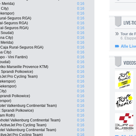
- Merida)
0:16
City)
0:16
kerspor)
0:16
Rural-Seguros RGA)
0:16
LIVE-T
ral-Seguros RGA)
0:16
ral-Seguros RGA)
0:16
 Soudal)
0:16
Tour de
na City)
0:16
6. Etapp
- Merida)
0:16
Alle Liv
 Caja Rural-Seguros RGA)
0:16
a City)
0:16
po - Vini Fantini)
0:16
VIDEOS
oudal)
0:16
elko Marseille Provence KTM)
0:16
 Sprandi Polkowice)
0:16
veJet Pro Cycling Team)
0:16
ekerspor)
0:16
Sekerspor)
0:16
ity)
0:16
Sprandi Polkowice)
0:16
erspor)
0:16
otel Valkenburg Continental Team)
0:16
 Sprandi Polkowice)
0:16
eam Roth)
0:16
hotel Valkenburg Continental Team)
0:16
 ActiveJet Pro Cycling Team)
0:16
otel Valkenburg Continental Team)
0:16
ctiveJet Pro Cycling Team)
0:16