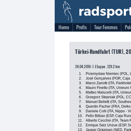
Home
Profis
Tour Femmes
Pol
Türkei-Rundfahrt (TUR), 20
24.04.2016: 1. Etappe , 129.2 km
1.
Przemyslaw Niemiec (POL, 
2.
José Gonçalves (POR, Caja
3.
Marco Zanotti (ITA, Parkhot
4.
Mauro Finetto (ITA, Unieuro W
5.
Matteo Malucelli (ITA, Unieur
6.
Grzegorz Stepniak (POL, CC
7.
Manuel Belletti (ITA, Southe
8.
Quentin Pacher (FRA, Delko
9.
Daniele Colli (ITA, Nippo - Vi
10.
Pello Bilbao (ESP, Caja Ru
11.
Alberto Cecchin (ITA, Team 
12.
Enrique Salz Unzue (ESP, S
13.
Jasper Ockeloen (NED, Park