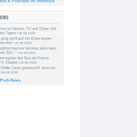
deos & Podcasts im Überblick
-NEWS
live im Stream, TV und Ticker: Die
des Tages
| 06.08.2026
 ging nicht auf: Am Ende waren
ine leer
| 06.08.2026
ghini haut vor Ventoux alles raus:
en Sch...“
| 06.08.2026
enregister der Tour de France
 6. Etappe
| 06.08.2026
“Hätte Liane gewünscht, dass sie
| 06.08.2026
 Profi-News