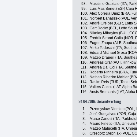
98.
Massimo Graziato (ITA, Park
99.
Luis Mas Bonet (ESP, Caja 
100.
Alex Correia Diniz (BRA, Fun
101.
Norbert Banaszek (POL, Verv
102.
André Greipel (GER, Lotto S
103.
Gert Dockx (BEL, Lotto Soud
104.
Nikolay Mihaylov (BUL, CCC
105.
Fredrik Strand Galta (NOR, 
106.
Eugert Zhupa (ALB, Southea
107.
Mirko Tedeschi (ITA, Southe
108.
Eduard Michael Grosu (ROM, 
109.
Matteo Draperi (ITA, Southea
110.
Andreas Graf (AUT, Hrinkow
111.
Andrea Dal Col (ITA, Southe
112.
Roberto Pinheiro (BRA, Funv
113.
Nathan Riberiro Mahler (BRA
114.
Rasim Reis (TUR, Torku Sek
115.
Valters Cakss (LAT, Alpha Bal
116.
Ansis Bremanis (LAT, Alpha B
24.04.2016: Gesamtwertung
1.
Przemyslaw Niemiec (POL, 
2.
José Gonçalves (POR, Caja
3.
Marco Zanotti (ITA, Parkhot
4.
Mauro Finetto (ITA, Unieuro W
5.
Matteo Malucelli (ITA, Unieur
6.
Grzegorz Stepniak (POL, CC