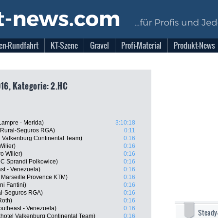
en-Rundfahrt
KT-Szene
Gravel
Profi-Material
Produkt-News
16, Kategorie: 2.HC
Lampre - Merida)
3:10:18
 Rural-Seguros RGA)
0:11
el Valkenburg Continental Team)
0:16
ilier)
0:16
o Wilier)
0:16
C Sprandi Polkowice)
0:16
ast - Venezuela)
0:16
 Marseille Provence KTM)
0:16
ni Fantini)
0:16
ral-Seguros RGA)
0:16
Roth)
0:16
outheast - Venezuela)
0:16
Steady
hotel Valkenburg Continental Team)
0:16