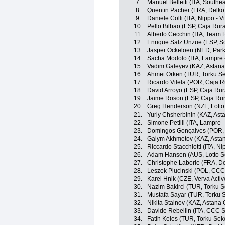
7.
Manuel Belletti (ITA, Southe
8.
Quentin Pacher (FRA, Delko
9.
Daniele Colli (ITA, Nippo - Vi
10.
Pello Bilbao (ESP, Caja Ru
11.
Alberto Cecchin (ITA, Team 
12.
Enrique Salz Unzue (ESP, S
13.
Jasper Ockeloen (NED, Park
14.
Sacha Modolo (ITA, Lampre 
15.
Vadim Galeyev (KAZ, Astana 
16.
Ahmet Orken (TUR, Torku Se
17.
Ricardo Vilela (POR, Caja 
18.
David Arroyo (ESP, Caja Ru
19.
Jaime Roson (ESP, Caja Ru
20.
Greg Henderson (NZL, Lotto
21.
Yuriy Chsherbinin (KAZ, Asta
22.
Simone Petilli (ITA, Lampre 
23.
Domingos Gonçalves (POR,
24.
Galym Akhmetov (KAZ, Astan
25.
Riccardo Stacchiotti (ITA, Nip
26.
Adam Hansen (AUS, Lotto S
27.
Christophe Laborie (FRA, D
28.
Leszek Plucinski (POL, CCC
29.
Karel Hnik (CZE, Verva Acti
30.
Nazim Bakirci (TUR, Torku S
31.
Mustafa Sayar (TUR, Torku 
32.
Nikita Stalnov (KAZ, Astana C
33.
Davide Rebellin (ITA, CCC 
34.
Fatih Keles (TUR, Torku Sek