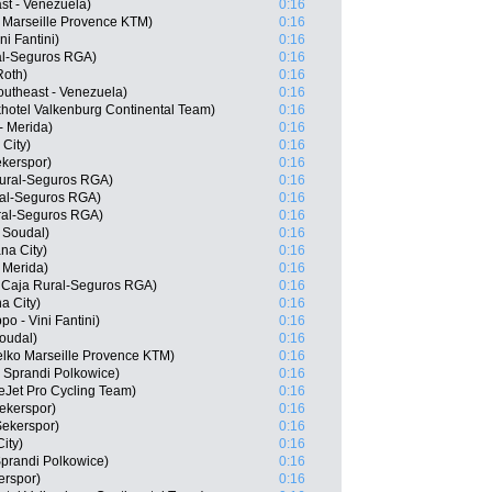
ast - Venezuela)
0:16
 Marseille Provence KTM)
0:16
ni Fantini)
0:16
ral-Seguros RGA)
0:16
Roth)
0:16
outheast - Venezuela)
0:16
hotel Valkenburg Continental Team)
0:16
- Merida)
0:16
City)
0:16
kerspor)
0:16
Rural-Seguros RGA)
0:16
ral-Seguros RGA)
0:16
ral-Seguros RGA)
0:16
 Soudal)
0:16
na City)
0:16
- Merida)
0:16
 Caja Rural-Seguros RGA)
0:16
a City)
0:16
po - Vini Fantini)
0:16
oudal)
0:16
elko Marseille Provence KTM)
0:16
 Sprandi Polkowice)
0:16
veJet Pro Cycling Team)
0:16
ekerspor)
0:16
Sekerspor)
0:16
ity)
0:16
Sprandi Polkowice)
0:16
erspor)
0:16