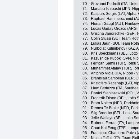
70.
Giovanni Pedretti (ITA, Unieu
71.
Manabu Ishibashi (JPN, Nippo
72.
Kaspars Sergis (LAT, Alpha B
73.
Raphael Hammerschmid (AUT
74.
Florian Gaugl (AUT, Hrinko
75.
Lucas Gaday Orozco (ARG, 
76.
Grischa Janorschke (GER, 
77.
Colin Stüssi (SUI, Team Rot
78.
Lukas Jaun (SUI, Team Roth
79.
Nurbolat Kulimbetov (KAZ, A
80.
Kris Boeckmans (BEL, Lotto
81.
Kazushige Kuboki (JPN, Nippo
82.
Feritcan Samli (TUR, Torku 
83.
Muhammet Atalay (TUR, Tor
84.
Antonio Viola (ITA, Nippo - Vi
85.
Branislau Samoilau (BLR, C
86.
Kristofers Racenajs (LAT, Alp
87.
Liam Bertazzo (ITA, Southea
88.
Daniel Staniszewski (POL, V
89.
Frederik Frison (BEL, Lotto 
90.
Bram Nolten (NED, Parkhote
91.
Remco Te Brake (NED, Parkh
92.
Stig Broeckx (BEL, Lotto Sou
93.
Jelle Wallays (BEL, Lotto So
94.
Roberto Ferrari (ITA, Lampre
95.
Chun Kai Feng (TPE, Lampre
96.
Francisco Chamorro Paiva (A
97.
Nicola Toffali (ITA, Team Rot