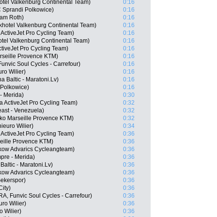
otel Valkenburg Continental Team)
0:16
 Sprandi Polkowice)
0:16
eam Roth)
0:16
hotel Valkenburg Continental Team)
0:16
 ActiveJet Pro Cycling Team)
0:16
otel Valkenburg Continental Team)
0:16
ctiveJet Pro Cycling Team)
0:16
rseille Provence KTM)
0:16
unvic Soul Cycles - Carrefour)
0:16
ro Wilier)
0:16
a Baltic - Maratoni.Lv)
0:16
 Polkowice)
0:16
- Merida)
0:30
 ActiveJet Pro Cycling Team)
0:32
ast - Venezuela)
0:32
ko Marseille Provence KTM)
0:32
ieuro Wilier)
0:34
ActiveJet Pro Cycling Team)
0:36
seille Provence KTM)
0:36
kow Advarics Cycleangteam)
0:36
pre - Merida)
0:36
Baltic - Maratoni.Lv)
0:36
kow Advarics Cycleangteam)
0:36
Sekerspor)
0:36
ity)
0:36
A, Funvic Soul Cycles - Carrefour)
0:36
ro Wilier)
0:36
o Wilier)
0:36