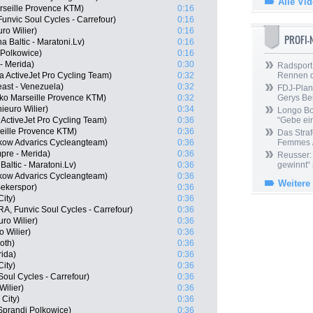
Alle Vi
rseille Provence KTM)
0:16
unvic Soul Cycles - Carrefour)
0:16
ro Wilier)
0:16
PROFI
a Baltic - Maratoni.Lv)
0:16
 Polkowice)
0:16
- Merida)
0:30
Radsport 
 ActiveJet Pro Cycling Team)
0:32
Rennen 
ast - Venezuela)
0:32
FDJ-Plan
ko Marseille Provence KTM)
0:32
Gerys Be
ieuro Wilier)
0:34
Longo Bor
ActiveJet Pro Cycling Team)
0:36
“Gebe ein
seille Provence KTM)
0:36
Das Straf
kow Advarics Cycleangteam)
0:36
Femmes /
pre - Merida)
0:36
Reusser: 
Baltic - Maratoni.Lv)
0:36
gewinnt“
kow Advarics Cycleangteam)
0:36
Weitere
Sekerspor)
0:36
ity)
0:36
A, Funvic Soul Cycles - Carrefour)
0:36
ro Wilier)
0:36
o Wilier)
0:36
oth)
0:36
ida)
0:36
City)
0:36
Soul Cycles - Carrefour)
0:36
Wilier)
0:36
 City)
0:36
Sprandi Polkowice)
0:36