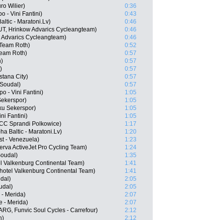
ro Wilier)
0:36
 - Vini Fantini)
0:43
altic - Maratoni.Lv)
0:46
, Hrinkow Advarics Cycleangteam)
0:46
w Advarics Cycleangteam)
0:46
Team Roth)
0:52
Team Roth)
0:57
h)
0:57
)
0:57
stana City)
0:57
 Soudal)
0:57
 - Vini Fantini)
1:05
Sekerspor)
1:05
ku Sekerspor)
1:05
ni Fantini)
1:05
CC Sprandi Polkowice)
1:17
ha Baltic - Maratoni.Lv)
1:20
st - Venezuela)
1:23
erva ActiveJet Pro Cycling Team)
1:24
Soudal)
1:35
l Valkenburg Continental Team)
1:41
otel Valkenburg Continental Team)
1:41
dal)
2:05
udal)
2:05
 - Merida)
2:07
 - Merida)
2:07
RG, Funvic Soul Cycles - Carrefour)
2:12
h)
2:12