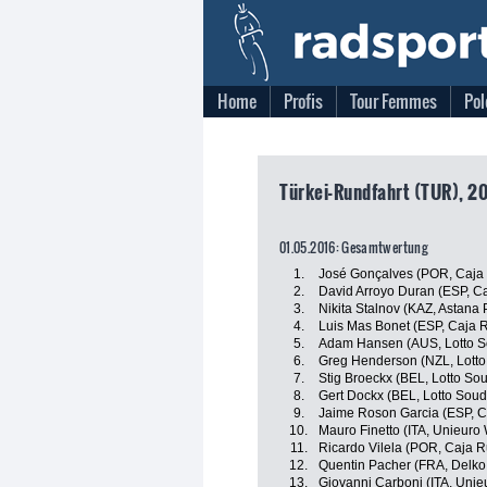
Home
Profis
Tour Femmes
Pol
Türkei-Rundfahrt (TUR), 20
01.05.2016: Gesamtwertung
1.
José Gonçalves (POR, Caja
2.
David Arroyo Duran (ESP, C
3.
Nikita Stalnov (KAZ, Astana
4.
Luis Mas Bonet (ESP, Caja 
5.
Adam Hansen (AUS, Lotto S
6.
Greg Henderson (NZL, Lotto
7.
Stig Broeckx (BEL, Lotto Sou
8.
Gert Dockx (BEL, Lotto Soud
9.
Jaime Roson Garcia (ESP, 
10.
Mauro Finetto (ITA, Unieuro W
11.
Ricardo Vilela (POR, Caja 
12.
Quentin Pacher (FRA, Delko
13.
Giovanni Carboni (ITA, Unieu