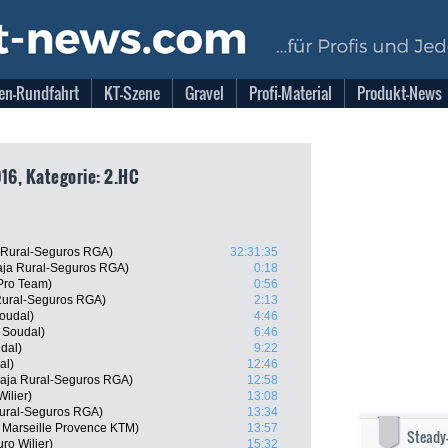
en-Rundfahrt
KT-Szene
Gravel
Profi-Material
Produkt-News
16, Kategorie: 2.HC
 Rural-Seguros RGA)
32:31:35
aja Rural-Seguros RGA)
0:18
 Pro Team)
0:56
Rural-Seguros RGA)
2:13
oudal)
4:46
 Soudal)
6:46
dal)
9:22
al)
12:46
Caja Rural-Seguros RGA)
12:58
ilier)
13:08
Rural-Seguros RGA)
13:34
 Marseille Provence KTM)
13:57
Steady
ro Wilier)
15:32