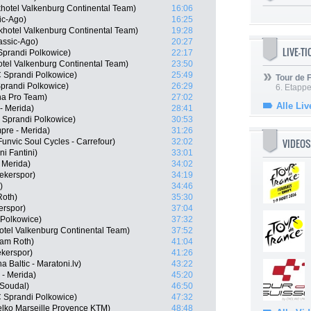
hotel Valkenburg Continental Team)
16:06
ic-Ago)
16:25
hotel Valkenburg Continental Team)
19:28
assic-Ago)
20:27
LIVE-T
Sprandi Polkowice)
22:17
otel Valkenburg Continental Team)
23:50
 Sprandi Polkowice)
25:49
Tour de
Sprandi Polkowice)
26:29
6. Etapp
na Pro Team)
27:02
Alle Liv
- Merida)
28:41
 Sprandi Polkowice)
30:53
pre - Merida)
31:26
VIDEOS
unvic Soul Cycles - Carrefour)
32:02
ni Fantini)
33:01
- Merida)
34:02
ekerspor)
34:19
)
34:46
Roth)
35:30
erspor)
37:04
 Polkowice)
37:32
otel Valkenburg Continental Team)
37:52
eam Roth)
41:04
kerspor)
41:26
a Baltic - Maratoni.lv)
43:22
 - Merida)
45:20
 Soudal)
46:50
 Sprandi Polkowice)
47:32
elko Marseille Provence KTM)
48:48