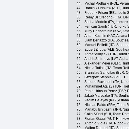
44.
Michal Podlaski (POL, Veran
47.
Dominik Hrinkow (AUT, Hrin
48.
Frederik Frison (BEL, Lotto 
50.
Rémy Di Gregorio (FRA, Del
52.
Sacha Modolo (ITA, Lampre 
54.
Feritcan Samli (TUR, Torku 
55.
Yuriy Chsherbinin (KAZ, Ast
57.
Anton Kuzmin (KAZ, Astana 
58.
Liam Bertazzo (ITA, Southea
59.
Manuel Belletti (ITA, Southe
60.
Eugert Zhupa (ALB, Southea
61.
Ahmet Akdylek (TUR, Torku 
62.
Andris Smirnovs (LAT, Alpha B
63.
Alexander Meier (GER, Hrin
64.
Nicola Toffali (ITA, Team Rot
65.
Branislau Samoilau (BLR, C
67.
Grzegorz Stepniak (POL, CC
68.
Simone Ravanelli (ITA, Unieu
69.
Muhammet Atalay (TUR, Tor
70.
Pablo Urtasun Perez (ESP, F
71.
Jakub Mareczko (ITA, Southe
72.
Vadim Galeyev (KAZ, Astana
73.
Nicolas Baldo (FRA, Team R
76.
Manabu Ishibashi (JPN, Nippo
77.
Colin Stüssi (SUI, Team Rot
78.
Florian Gaugl (AUT, Hrinko
79.
Antonio Viola (ITA, Nippo - Vi
80.
Matteo Draperi (ITA, Southea