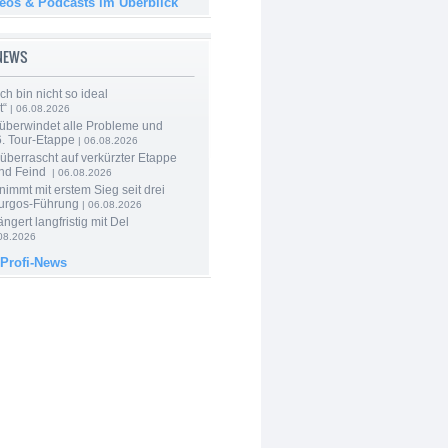
deos & Podcasts im Überblick
-NEWS
Ich bin nicht so ideal
t“
| 06.08.2026
 überwindet alle Probleme und
6. Tour-Etappe
| 06.08.2026
berrascht auf verkürzter Etappe
nd Feind
| 06.08.2026
nimmt mit erstem Sieg seit drei
urgos-Führung
| 06.08.2026
ngert langfristig mit Del
08.2026
 Profi-News