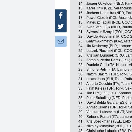
14.
Jasper Ockeloen (NED, Park
15.
Karel Hnik (CZE, Veranclass
16.
Jochem Hoekstra (NED, Park
Facebook
17.
Pawel Cieslik (POL, Verancl
18.
Mateusz Taciak (POL, CCC 
Twitter
20.
Sven Van Luijk (NED, Parkh
21.
Sylwester Szmyd (POL, CCC
22.
Davide Rebellin (ITA, CCC 
Newsletter:
23.
Galym Akhmetov (KAZ, Asta
24.
Ilia Koshevoy (BLR, Lampre 
25.
Leszek Plucinski (POL, CCC
26.
Kristijan Durasek (CRO, Lam
27.
Antonio Piedra Perez (ESP, F
28.
Daniele Colli (ITA, Nippo - Vi
29.
Simone Petilli (ITA, Lampre 
30.
Nazim Bakirci (TUR, Torku S
31.
Lukas Jaun (SUI, Team Roth
32.
Alberto Cecchin (ITA, Team 
33.
Fatih Keles (TUR, Torku Sek
34.
Jan Hirt (CZE, CCC Sprandi
35.
Peter Schulting (NED, Parkh
37.
David Belda Garcia (ESP, T
38.
Ahmet Orken (TUR, Torku Se
39.
Viesturs Luksevics (LAT, Alph
40.
Roberto Ferrari (ITA, Lampre
41.
Kris Boeckmans (BEL, Lotto
42.
Nikolay Mihaylov (BUL, CCC
43.
Christophe Laborie (FRA, D