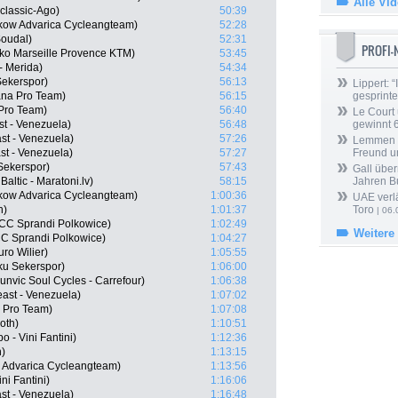
Alle Vi
classic-Ago)
50:39
kow Advarica Cycleangteam)
52:28
Soudal)
52:31
PROFI
ko Marseille Provence KTM)
53:45
- Merida)
54:34
Sekerspor)
56:13
Lippert: “
ana Pro Team)
56:15
gesprinte
Pro Team)
56:40
Le Court
st - Venezuela)
56:48
gewinnt 
ast - Venezuela)
57:26
Lemmen ü
st - Venezuela)
57:27
Freund u
Sekerspor)
57:43
Gall über
altic - Maratoni.lv)
58:15
Jahren B
kow Advarica Cycleangteam)
1:00:36
UAE verlä
h)
1:01:37
Toro
| 06.
CC Sprandi Polkowice)
1:02:49
Weitere
C Sprandi Polkowice)
1:04:27
ro Wilier)
1:05:55
ku Sekerspor)
1:06:00
unvic Soul Cycles - Carrefour)
1:06:38
ast - Venezuela)
1:07:02
 Pro Team)
1:07:08
oth)
1:10:51
 - Vini Fantini)
1:12:36
h)
1:13:15
w Advarica Cycleangteam)
1:13:56
ni Fantini)
1:16:06
st - Venezuela)
1:16:48