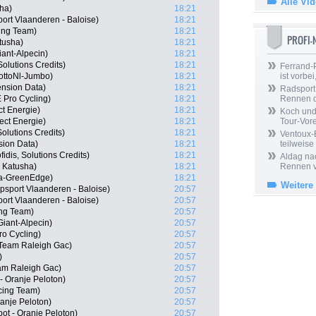
Alle Vi
sha)
18:21
ort Vlaanderen - Baloise)
18:21
ing Team)
18:21
PROFI
tusha)
18:21
ant-Alpecin)
18:21
olutions Credits)
18:21
Ferrand-P
ottoNl-Jumbo)
18:21
ist vorbei,
nsion Data)
18:21
Radsport 
 Pro Cycling)
18:21
Rennen 
ct Energie)
18:21
Koch und 
ect Energie)
18:21
Tour-Vor
Solutions Credits)
18:21
Ventoux-
sion Data)
18:21
teilweise
dis, Solutions Credits)
18:21
Aldag nac
 Katusha)
18:21
Rennen v
a-GreenEdge)
18:21
Weitere
psport Vlaanderen - Baloise)
20:57
ort Vlaanderen - Baloise)
20:57
ng Team)
20:57
iant-Alpecin)
20:57
ro Cycling)
20:57
 Team Raleigh Gac)
20:57
)
20:57
am Raleigh Gac)
20:57
- Oranje Peloton)
20:57
cing Team)
20:57
ranje Peloton)
20:57
t - Oranje Peloton)
20:57