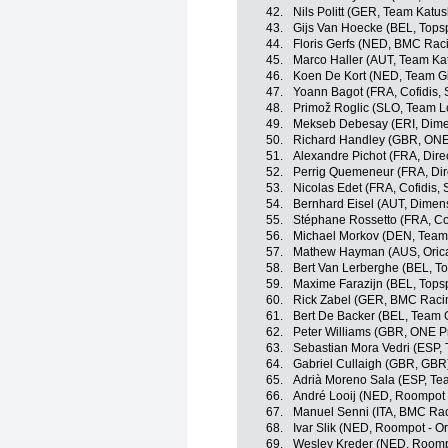
42.
Nils Politt (GER, Team Katu
43.
Gijs Van Hoecke (BEL, Topsp
44.
Floris Gerfs (NED, BMC Rac
45.
Marco Haller (AUT, Team Ka
46.
Koen De Kort (NED, Team Gi
47.
Yoann Bagot (FRA, Cofidis, S
48.
Primož Roglic (SLO, Team L
49.
Mekseb Debesay (ERI, Dime
50.
Richard Handley (GBR, ONE
51.
Alexandre Pichot (FRA, Dire
52.
Perrig Quemeneur (FRA, Dir
53.
Nicolas Edet (FRA, Cofidis, 
54.
Bernhard Eisel (AUT, Dimen
55.
Stéphane Rossetto (FRA, Cofi
56.
Michael Morkov (DEN, Team
57.
Mathew Hayman (AUS, Oric
58.
Bert Van Lerberghe (BEL, To
59.
Maxime Farazijn (BEL, Topsp
60.
Rick Zabel (GER, BMC Raci
61.
Bert De Backer (BEL, Team G
62.
Peter Williams (GBR, ONE P
63.
Sebastian Mora Vedri (ESP,
64.
Gabriel Cullaigh (GBR, GBR
65.
Adrià Moreno Sala (ESP, Te
66.
André Looij (NED, Roompot 
67.
Manuel Senni (ITA, BMC Ra
68.
Ivar Slik (NED, Roompot - O
69.
Wesley Kreder (NED, Roompo