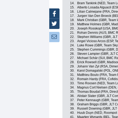
14.
Bram Tankink (NED, Team L
15.
Alberto Losada Alguacil (ES
16.
Lilian Calmejane (FRA, Dire
Facebook
17.
Jurgen Van Den Broeck (BE
18.
Mark Christian (GBR, Team
Twitter
19.
Matthew Holmes (GBR, Madi
20.
Joseph Rosskopf (USA, BM
21.
Rohan Dennis (AUS, BMC R
Newsletter:
22.
Stephen Williams (GBR, JLT
23.
Angel Vicioso Arcos (ESP, 
24.
Luke Rowe (GBR, Team Sky
25.
Stephen Cummings (GBR, D
26.
Steven Lampier (GBR, JLT 
27.
Michael Schär (SUI, BMC R
28.
Erick Rowsell (GBR, Madiso
29.
Johann Van Zyl (RSA, Dimen
30.
Karol Domagalski (POL, ONE
31.
Matthieu Boulo (FRA, Team 
32.
Romain Hardy (FRA, Cofidis,
33.
Timo Roosen (NED, Team Lo
34.
Magnus Cort Nielsen (DEN,
35.
Thomas Boudat (FRA, Direct
36.
Alistair Slater (GBR, JLT Co
37.
Peter Kennaugh (GBR, Team
38.
Graham Briggs (GBR, JLT C
39.
Russell Downing (GBR, JLT
40.
Huub Duyn (NED, Roompot -
41.
Maarten Wynants (BEL, Tea