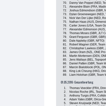
70.
Danny Van Poppel (NED, Te
71.
Alexandre Blain (FRA, Madi
72.
Joshua Edmondson (GBR, 
73.
Dylan Groenewegen (NED, 
74.
Nick Van Der Lijke (NED, Ro
75.
Nathan Haas (AUS, Dimensi
76.
Carter Jones (USA, Team Gi
77.
Alexander Edmonson (AUS,
78.
Thomas Moses (GBR, JLT C
79.
Grant Ferguson (GBR, GBR)
80.
Dale Appleby (GBR, NFTO)
81.
Robert Wagner (GER, Team 
82.
Christopher Lawless (GBR, 
83.
James Oram (NZL, ONE Pro 
84.
Martin Mortensen (DEN, ONE
85.
Jens Wallays (BEL, Topsport
86.
Daniel Patten (GBR, Team 
87.
Marcin Bialoblocki (POL, ON
88.
King Lok Cheung (HKG, Ori
89.
Liam Holohan (GBR, Team 
01.05.2016: Gesamtwertung
1.
Thomas Voeckler (FRA, Dire
2.
Nicolas Roche (IRL, Team S
3.
Anthony Turgis (FRA, Cofidis
4.
Adam Yates (GBR, Orica-Gr
5.
Steven Kruijswijk (NED, Te