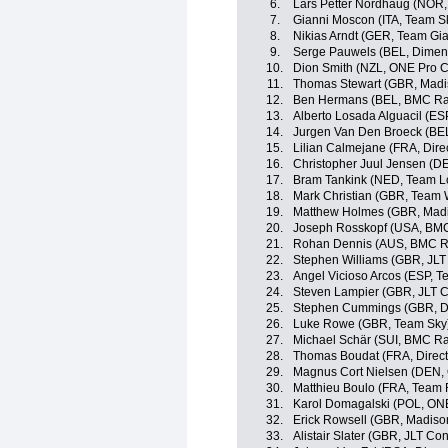
6.
Lars Petter Nordhaug (NOR,
7.
Gianni Moscon (ITA, Team S
8.
Nikias Arndt (GER, Team Gia
9.
Serge Pauwels (BEL, Dimen
10.
Dion Smith (NZL, ONE Pro C
11.
Thomas Stewart (GBR, Madi
12.
Ben Hermans (BEL, BMC Ra
13.
Alberto Losada Alguacil (ES
14.
Jurgen Van Den Broeck (BE
15.
Lilian Calmejane (FRA, Dire
16.
Christopher Juul Jensen (D
17.
Bram Tankink (NED, Team L
18.
Mark Christian (GBR, Team
19.
Matthew Holmes (GBR, Madi
20.
Joseph Rosskopf (USA, BM
21.
Rohan Dennis (AUS, BMC R
22.
Stephen Williams (GBR, JLT
23.
Angel Vicioso Arcos (ESP, 
24.
Steven Lampier (GBR, JLT 
25.
Stephen Cummings (GBR, D
26.
Luke Rowe (GBR, Team Sky
27.
Michael Schär (SUI, BMC R
28.
Thomas Boudat (FRA, Direct
29.
Magnus Cort Nielsen (DEN,
30.
Matthieu Boulo (FRA, Team 
31.
Karol Domagalski (POL, ONE
32.
Erick Rowsell (GBR, Madiso
33.
Alistair Slater (GBR, JLT Co