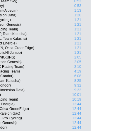
 Team Sky)
0:52
ky)
0:53
nt-Alpecin)
1:13
sion Data)
1:20
ycling)
1:21
son Genesis)
1:21
cing Team)
1:21
P, Team Katusha)
1:21
L, Team Katusha)
1:21
ct Energie)
1:21
EN, Orica-GreenEdge)
1:21
ottoNl-Jumbo)
1:21
 WIGGINS)
2:05
son Genesis)
2:05
C Racing Team)
2:10
acing Team)
4:19
 Condor)
6:08
Team Katusha)
8:25
Condor)
9:32
imension Data)
9:32
)
10:01
acing Team)
10:19
 Energie)
12:44
 Orica-GreenEdge)
12:44
Raleigh Gac)
12:44
 Pro Cycling)
12:44
n Genesis)
12:44
ndor)
12:44