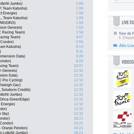
ottoNl-Jumbo)
1:09
P, Team Katusha)
1:09
ct Energie)
1:09
L, Team Katusha)
1:09
LIVE-T
 WIGGINS)
1:53
son Genesis)
1:53
C Racing Team)
1:58
Tour de
acing Team)
4:07
6. Etapp
 Condor)
5:56
Alle Liv
Team Katusha)
8:13
)
9:11
imension Data)
9:20
VIDEOS
Condor)
9:20
acing Team)
10:07
n Genesis)
12:32
sion Data)
12:32
 Pro Cycling)
12:32
Raleigh Gac)
12:32
 Solutions Credits)
12:32
ttoNl-Jumbo)
12:32
 Orica-GreenEdge)
12:32
 Energie)
12:32
ndor)
12:32
 Sky)
12:32
ondor)
18:21
 Condor)
18:21
 Oranje Peloton)
18:21
m LottoNl-Jumbo)
18:21