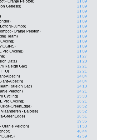
t - Oranje Peloton)
21:09
son Genesis)
21:09
21:09
)
21:09
ondor)
21:09
LottoNl-Jumbo)
21:09
ompot - Oranje Peloton)
21:09
cing Team)
21:09
Cycling)
21:09
WIGGINS)
21:09
 Pro Cycling)
21:09
sha)
21:27
sion Data)
21:28
am Raleigh Gac)
22:21
NFTO)
22:21
ant-Alpecin)
24:04
iant-Alpecin)
24:04
 Team Raleigh Gac)
24:18
ranje Peloton)
24:21
ro Cycling)
25:33
E Pro Cycling)
26:21
 Orica-GreenEdge)
26:52
 Vlaanderen - Baloise)
26:52
ca-GreenEdge)
28:51
29:35
- Oranje Peloton)
31:53
ondor)
40:44
WIGGINS)
42:59