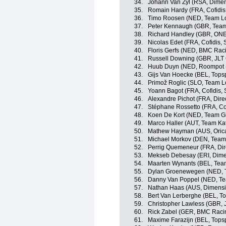
34.
Johann Van Zyl (RSA, Dimen
35.
Romain Hardy (FRA, Cofidis,
36.
Timo Roosen (NED, Team Lo
37.
Peter Kennaugh (GBR, Team
38.
Richard Handley (GBR, ONE
39.
Nicolas Edet (FRA, Cofidis, 
40.
Floris Gerfs (NED, BMC Rac
41.
Russell Downing (GBR, JLT
42.
Huub Duyn (NED, Roompot -
43.
Gijs Van Hoecke (BEL, Topsp
44.
Primož Roglic (SLO, Team L
45.
Yoann Bagot (FRA, Cofidis, S
46.
Alexandre Pichot (FRA, Dire
47.
Stéphane Rossetto (FRA, Cofi
48.
Koen De Kort (NED, Team Gi
49.
Marco Haller (AUT, Team Ka
50.
Mathew Hayman (AUS, Oric
51.
Michael Morkov (DEN, Team
52.
Perrig Quemeneur (FRA, Dir
53.
Mekseb Debesay (ERI, Dime
54.
Maarten Wynants (BEL, Tea
55.
Dylan Groenewegen (NED, 
56.
Danny Van Poppel (NED, Te
57.
Nathan Haas (AUS, Dimensi
58.
Bert Van Lerberghe (BEL, To
59.
Christopher Lawless (GBR, 
60.
Rick Zabel (GER, BMC Raci
61.
Maxime Farazijn (BEL, Topsp