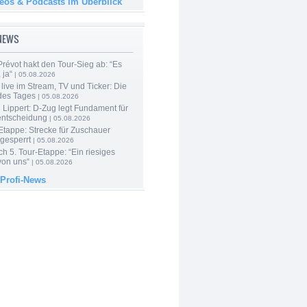
deos & Podcasts im Überblick
-NEWS
révot hakt den Tour-Sieg ab: “Es
 ja“
| 05.08.2026
live im Stream, TV und Ticker: Die
des Tages
| 05.08.2026
Lippert: D-Zug legt Fundament für
entscheidung
| 05.08.2026
Etappe: Strecke für Zuschauer
 gesperrt
| 05.08.2026
h 5. Tour-Etappe: “Ein riesiges
on uns“
| 05.08.2026
 Profi-News