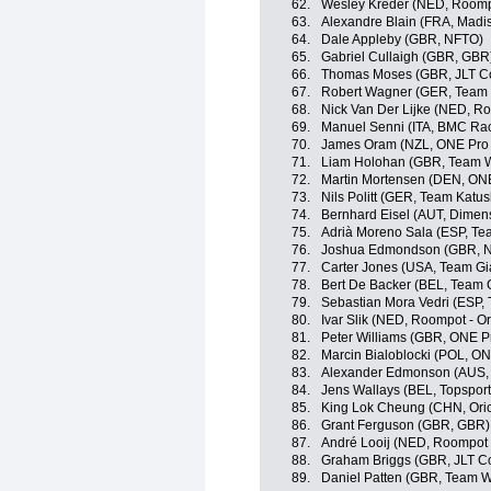
62.
Wesley Kreder (NED, Roompo
63.
Alexandre Blain (FRA, Madi
64.
Dale Appleby (GBR, NFTO)
65.
Gabriel Cullaigh (GBR, GBR
66.
Thomas Moses (GBR, JLT C
67.
Robert Wagner (GER, Team 
68.
Nick Van Der Lijke (NED, Ro
69.
Manuel Senni (ITA, BMC Ra
70.
James Oram (NZL, ONE Pro 
71.
Liam Holohan (GBR, Team 
72.
Martin Mortensen (DEN, ONE
73.
Nils Politt (GER, Team Katu
74.
Bernhard Eisel (AUT, Dimen
75.
Adrià Moreno Sala (ESP, Te
76.
Joshua Edmondson (GBR, 
77.
Carter Jones (USA, Team Gi
78.
Bert De Backer (BEL, Team G
79.
Sebastian Mora Vedri (ESP,
80.
Ivar Slik (NED, Roompot - O
81.
Peter Williams (GBR, ONE P
82.
Marcin Bialoblocki (POL, ON
83.
Alexander Edmonson (AUS,
84.
Jens Wallays (BEL, Topsport
85.
King Lok Cheung (CHN, Ori
86.
Grant Ferguson (GBR, GBR)
87.
André Looij (NED, Roompot 
88.
Graham Briggs (GBR, JLT C
89.
Daniel Patten (GBR, Team 