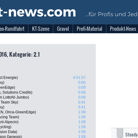
en-Rundfahrt
KT-Szene
Gravel
Profi-Material
Produkt-News
016, Kategorie: 2.1
ct Energie)
4:51:57
ky)
0:00
eenEdge)
0:09
, Solutions Credits)
0:09
am LottoNl-Jumbo)
0:09
 Team Sky)
0:41
ky)
0:41
EN, Orica-GreenEdge)
1:09
cing Team)
1:09
nt-Alpecin)
1:09
ycling)
1:09
sion Data)
1:09
Steady
son Genesis)
1:09