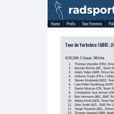
Home
Profis
Tour Femmes
Pol
Tour de Yorkshire (GBR), 2
01.05.2016: 3. Etappe , 196.0 km
1.
Thomas Voeckler (FRA, Dire
2.
Nicolas Roche (IRL, Team S
3.
Adam Yates (GBR, Orica-Gr
4.
Anthony Turgis (FRA, Cofidis
5.
Steven Kruijswijk (NED, Te
6.
Lars Petter Nordhaug (NOR,
7.
Gianni Moscon (ITA, Team S
8.
Christopher Juul Jensen (D
9.
Ben Hermans (BEL, BMC Ra
10.
Nikias Arndt (GER, Team Gia
11.
Dion Smith (NZL, ONE Pro C
12.
Serge Pauwels (BEL, Dimen
13.
Thomas Stewart (GBR, Madi