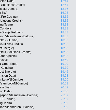
sion Data)
12:44
 Solutions Credits)
12:44
ttoNl-Jumbo)
13:16
 Sky)
16:25
 Pro Cycling)
18:32
Solutions Credits)
18:32
ing Team)
18:33
 Condor)
18:33
 Oranje Peloton)
18:33
ort Vlaanderen - Baloise)
18:33
ottoNl-Jumbo)
18:33
olutions Credits)
18:33
ct Energie)
18:33
dis, Solutions Credits)
18:33
ant-Alpecin)
18:33
tusha)
18:59
a-GreenEdge)
19:09
 Katusha)
19:19
ect Energie)
19:45
nsion Data)
19:53
m LottoNl-Jumbo)
19:56
Team LottoNl-Jumbo)
20:53
am Sky)
20:59
on Data)
21:06
psport Vlaanderen - Baloise)
21:09
JLT Condor)
21:09
ng Team)
21:09
ort Vlaanderen - Baloise)
21:09