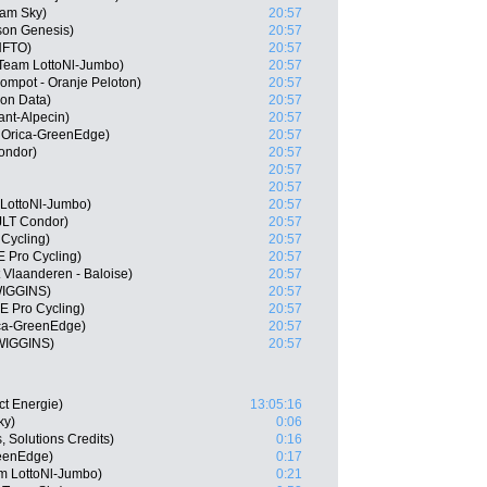
am Sky)
20:57
son Genesis)
20:57
NFTO)
20:57
Team LottoNl-Jumbo)
20:57
ompot - Oranje Peloton)
20:57
on Data)
20:57
ant-Alpecin)
20:57
 Orica-GreenEdge)
20:57
ondor)
20:57
20:57
20:57
LottoNl-Jumbo)
20:57
JLT Condor)
20:57
Cycling)
20:57
 Pro Cycling)
20:57
 Vlaanderen - Baloise)
20:57
WIGGINS)
20:57
E Pro Cycling)
20:57
ca-GreenEdge)
20:57
WIGGINS)
20:57
ct Energie)
13:05:16
ky)
0:06
, Solutions Credits)
0:16
eenEdge)
0:17
am LottoNl-Jumbo)
0:21