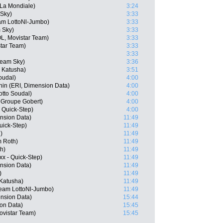
La Mondiale)
3:24
 Sky)
3:33
am LottoNl-Jumbo)
3:33
 Sky)
3:33
, Movistar Team)
3:33
star Team)
3:33
3:33
Team Sky)
3:36
 Katusha)
3:51
oudal)
4:00
n (ERI, Dimension Data)
4:00
otto Soudal)
4:00
- Groupe Gobert)
4:00
- Quick-Step)
4:00
nsion Data)
11:49
Quick-Step)
11:49
)
11:49
m Roth)
11:49
h)
11:49
xx - Quick-Step)
11:49
nsion Data)
11:49
)
11:49
Katusha)
11:49
eam LottoNl-Jumbo)
11:49
nsion Data)
15:44
on Data)
15:45
Movistar Team)
15:45