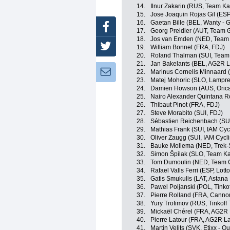
14.
Ilnur Zakarin (RUS, Team Ka
15.
Jose Joaquin Rojas Gil (ESP
16.
Gaetan Bille (BEL, Wanty - 
Facebook
17.
Georg Preidler (AUT, Team G
18.
Jos van Emden (NED, Team 
Twitter
19.
William Bonnet (FRA, FDJ)
20.
Roland Thalman (SUI, Team
21.
Jan Bakelants (BEL, AG2R L
Newsletter:
22.
Marinus Cornelis Minnaard 
23.
Matej Mohoric (SLO, Lampre
24.
Damien Howson (AUS, Oric
25.
Nairo Alexander Quintana R
26.
Thibaut Pinot (FRA, FDJ)
27.
Steve Morabito (SUI, FDJ)
28.
Sébastien Reichenbach (SUI
29.
Mathias Frank (SUI, IAM Cyc
30.
Oliver Zaugg (SUI, IAM Cycl
31.
Bauke Mollema (NED, Trek-
32.
Simon Špilak (SLO, Team K
33.
Tom Dumoulin (NED, Team G
34.
Rafael Valls Ferri (ESP, Lott
35.
Gatis Smukulis (LAT, Astana
36.
Pawel Poljanski (POL, Tinko
37.
Pierre Rolland (FRA, Canno
38.
Yury Trofimov (RUS, Tinkoff
39.
Mickaël Chérel (FRA, AG2R 
40.
Pierre Latour (FRA, AG2R L
41.
Martin Velits (SVK, Etixx - Q