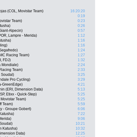
ojas (COL, Movistar Team)
16:20:20
0:19
Movistar Team)
0:23
tusha)
0:26
iant-Alpecin)
0:57
(POR, Lampre - Merida)
1:12
atusha)
1:16
ling)
1:16
Segafredo)
1:24
BMC Racing Team)
1:27
, FDJ)
1:32
a Mondiale)
2:24
Racing Team)
2:33
o Soudal)
3:25
ndale Pro Cycling)
3:29
a-GreenEdge)
4:21
n (ERI, Dimension Data)
5:13
SP, Etixx - Quick-Step)
5:25
, Movistar Team)
5:25
ff Team)
5:59
ty - Groupe Gobert)
6:06
Katusha)
7:22
Merida)
9:06
 Soudal)
10:21
m Katusha)
10:32
Dimension Data)
12:25