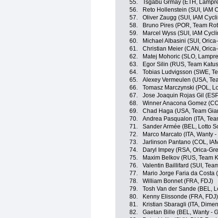
55.
Tsgabu Grmay (ETH, Lampre
56.
Reto Hollenstein (SUI, IAM C
57.
Oliver Zaugg (SUI, IAM Cycl
58.
Bruno Pires (POR, Team Rot
59.
Marcel Wyss (SUI, IAM Cycli
60.
Michael Albasini (SUI, Oric
61.
Christian Meier (CAN, Oric
62.
Matej Mohoric (SLO, Lampre
63.
Egor Silin (RUS, Team Katu
64.
Tobias Ludvigsson (SWE, Te
65.
Alexey Vermeulen (USA, Te
66.
Tomasz Marczynski (POL, Lo
67.
Jose Joaquin Rojas Gil (ESP
68.
Winner Anacona Gomez (COL
69.
Chad Haga (USA, Team Gian
70.
Andrea Pasqualon (ITA, Tea
71.
Sander Armée (BEL, Lotto S
72.
Marco Marcato (ITA, Wanty -
73.
Jarlinson Pantano (COL, IAM
74.
Daryl Impey (RSA, Orica-G
75.
Maxim Belkov (RUS, Team K
76.
Valentin Baillifard (SUI, Tea
77.
Mario Jorge Faria da Costa 
78.
William Bonnet (FRA, FDJ)
79.
Tosh Van der Sande (BEL, L
80.
Kenny Elissonde (FRA, FDJ)
81.
Kristian Sbaragli (ITA, Dime
82.
Gaetan Bille (BEL, Wanty - 