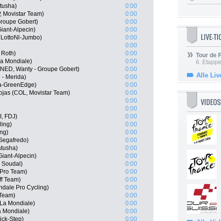
tusha)
0:00
, Movistar Team)
0:00
Groupe Gobert)
0:00
iant-Alpecin)
0:00
LIVE-T
LottoNl-Jumbo)
0:00
0:00
 Roth)
0:00
Tour de
a Mondiale)
0:00
6. Etapp
(NED, Wanty - Groupe Gobert)
0:00
Alle Liv
 - Merida)
0:00
a-GreenEdge)
0:00
ojas (COL, Movistar Team)
0:00
VIDEOS
0:00
0:00
, FDJ)
0:00
ling)
0:00
ing)
0:00
Segafredo)
0:00
atusha)
0:00
iant-Alpecin)
0:00
o Soudal)
0:00
 Pro Team)
0:00
ff Team)
0:00
ndale Pro Cycling)
0:00
 Team)
0:00
La Mondiale)
0:00
a Mondiale)
0:00
uick-Step)
0:00