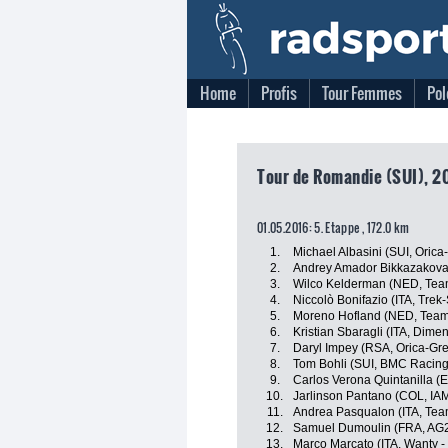
Home
Profis
Tour Femmes
Pol
Tour de Romandie (SUI), 2
01.05.2016: 5. Etappe , 172.0 km
1.
Michael Albasini (SUI, Oric
2.
Andrey Amador Bikkazakova
3.
Wilco Kelderman (NED, Tea
4.
Niccolò Bonifazio (ITA, Trek
5.
Moreno Hofland (NED, Team
6.
Kristian Sbaragli (ITA, Dime
7.
Daryl Impey (RSA, Orica-G
8.
Tom Bohli (SUI, BMC Racin
9.
Carlos Verona Quintanilla (E
10.
Jarlinson Pantano (COL, IAM
11.
Andrea Pasqualon (ITA, Tea
12.
Samuel Dumoulin (FRA, AG
13.
Marco Marcato (ITA, Wanty -