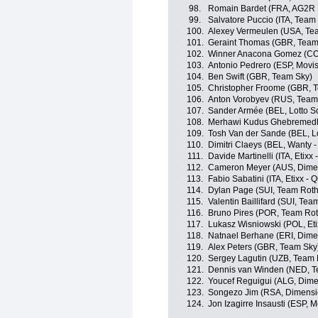
98.
Romain Bardet (FRA, AG2R 
99.
Salvatore Puccio (ITA, Team
100.
Alexey Vermeulen (USA, Te
101.
Geraint Thomas (GBR, Team
102.
Winner Anacona Gomez (COL
103.
Antonio Pedrero (ESP, Movi
104.
Ben Swift (GBR, Team Sky)
105.
Christopher Froome (GBR, 
106.
Anton Vorobyev (RUS, Team
107.
Sander Armée (BEL, Lotto S
108.
Merhawi Kudus Ghebremedhi
109.
Tosh Van der Sande (BEL, L
110.
Dimitri Claeys (BEL, Wanty 
111.
Davide Martinelli (ITA, Etixx 
112.
Cameron Meyer (AUS, Dime
113.
Fabio Sabatini (ITA, Etixx - 
114.
Dylan Page (SUI, Team Roth
115.
Valentin Baillifard (SUI, Tea
116.
Bruno Pires (POR, Team Rot
117.
Lukasz Wisniowski (POL, Eti
118.
Natnael Berhane (ERI, Dime
119.
Alex Peters (GBR, Team Sky
120.
Sergey Lagutin (UZB, Team 
121.
Dennis van Winden (NED, T
122.
Youcef Reguigui (ALG, Dime
123.
Songezo Jim (RSA, Dimensi
124.
Jon Izagirre Insausti (ESP, 