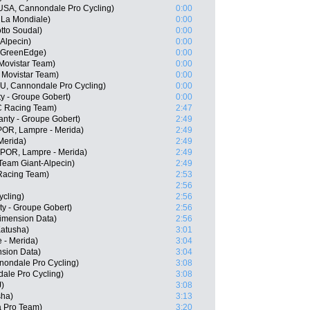
USA, Cannondale Pro Cycling)
0:00
 La Mondiale)
0:00
tto Soudal)
0:00
Alpecin)
0:00
a-GreenEdge)
0:00
Movistar Team)
0:00
, Movistar Team)
0:00
, Cannondale Pro Cycling)
0:00
ty - Groupe Gobert)
0:00
C Racing Team)
2:47
anty - Groupe Gobert)
2:49
(POR, Lampre - Merida)
2:49
Merida)
2:49
(POR, Lampre - Merida)
2:49
Team Giant-Alpecin)
2:49
Racing Team)
2:53
2:56
cling)
2:56
ty - Groupe Gobert)
2:56
Dimension Data)
2:56
atusha)
3:01
 - Merida)
3:04
sion Data)
3:04
nondale Pro Cycling)
3:08
ale Pro Cycling)
3:08
J)
3:08
sha)
3:13
a Pro Team)
3:20