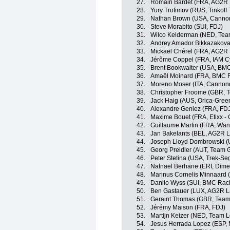
27.
Romain Bardet (FRA, AG2R 
28.
Yury Trofimov (RUS, Tinkoff
29.
Nathan Brown (USA, Cannon
30.
Steve Morabito (SUI, FDJ)
31.
Wilco Kelderman (NED, Tea
32.
Andrey Amador Bikkazakova
33.
Mickaël Chérel (FRA, AG2R 
34.
Jérôme Coppel (FRA, IAM Cy
35.
Brent Bookwalter (USA, BM
36.
Amaël Moinard (FRA, BMC 
37.
Moreno Moser (ITA, Cannond
38.
Christopher Froome (GBR, 
39.
Jack Haig (AUS, Orica-Gre
40.
Alexandre Geniez (FRA, FD
41.
Maxime Bouet (FRA, Etixx - 
42.
Guillaume Martin (FRA, Wan
43.
Jan Bakelants (BEL, AG2R L
44.
Joseph Lloyd Dombrowski (
45.
Georg Preidler (AUT, Team G
46.
Peter Stetina (USA, Trek-Se
47.
Natnael Berhane (ERI, Dime
48.
Marinus Cornelis Minnaard 
49.
Danilo Wyss (SUI, BMC Rac
50.
Ben Gastauer (LUX, AG2R L
51.
Geraint Thomas (GBR, Team
52.
Jérémy Maison (FRA, FDJ)
53.
Martijn Keizer (NED, Team 
54.
Jesus Herrada Lopez (ESP, 