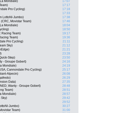
La Mondiale)
17:07
 Team)
17:17
dale Pro Cycling)
17:18
17:33
m LottoNl-Jumbo)
17:38
 (CRC, Movistar Team)
17:46
La Mondiale)
18:04
cling)
18:50
C Racing Team)
19:17
Racing Team)
19:36
ale Pro Cycling)
21:11
Team Sky)
21:12
enEdge)
21:21
J)
23:28
Quick-Step)
23:50
ty - Groupe Gobert)
24:16
a Mondiale)
24:19
USA, Cannondale Pro Cycling)
25:17
iant-Alpecin)
26:08
gafredo)
26:29
nsion Data)
27:35
(NED, Wanty - Groupe Gobert)
28:48
ing Team)
28:51
a Mondiale)
28:57
 Sky)
29:42
29:52
LottoNl-Jumbo)
30:27
Movistar Team)
31:00