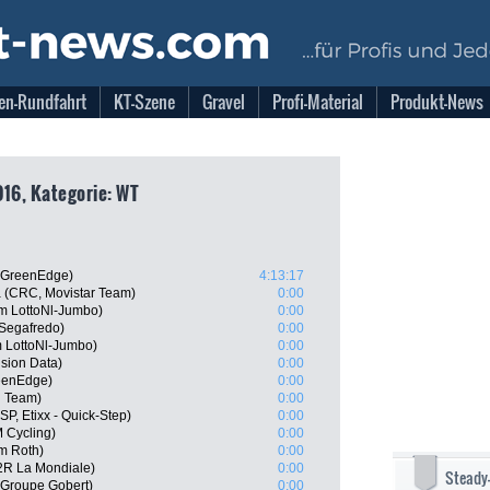
en-Rundfahrt
KT-Szene
Gravel
Profi-Material
Produkt-News
016, Kategorie: WT
a-GreenEdge)
4:13:17
 (CRC, Movistar Team)
0:00
m LottoNl-Jumbo)
0:00
-Segafredo)
0:00
 LottoNl-Jumbo)
0:00
nsion Data)
0:00
reenEdge)
0:00
g Team)
0:00
SP, Etixx - Quick-Step)
0:00
 Cycling)
0:00
m Roth)
0:00
2R La Mondiale)
0:00
Steady
 Groupe Gobert)
0:00