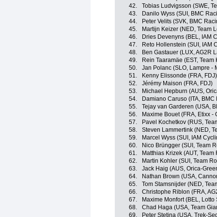
42.
Tobias Ludvigsson (SWE, Te
43.
Danilo Wyss (SUI, BMC Rac
44.
Peter Velits (SVK, BMC Rac
45.
Martijn Keizer (NED, Team 
46.
Dries Devenyns (BEL, IAM C
47.
Reto Hollenstein (SUI, IAM C
48.
Ben Gastauer (LUX, AG2R L
49.
Rein Taaramäe (EST, Team 
50.
Jan Polanc (SLO, Lampre - 
51.
Kenny Elissonde (FRA, FDJ)
52.
Jérémy Maison (FRA, FDJ)
53.
Michael Hepburn (AUS, Ori
54.
Damiano Caruso (ITA, BMC 
55.
Tejay van Garderen (USA, 
56.
Maxime Bouet (FRA, Etixx - 
57.
Pavel Kochetkov (RUS, Tea
58.
Steven Lammertink (NED, T
59.
Marcel Wyss (SUI, IAM Cycli
60.
Nico Brüngger (SUI, Team R
61.
Matthias Krizek (AUT, Team 
62.
Martin Kohler (SUI, Team Ro
63.
Jack Haig (AUS, Orica-Gre
64.
Nathan Brown (USA, Cannon
65.
Tom Stamsnijder (NED, Team
66.
Christophe Riblon (FRA, AG
67.
Maxime Monfort (BEL, Lotto
68.
Chad Haga (USA, Team Gian
69.
Peter Stetina (USA, Trek-Se