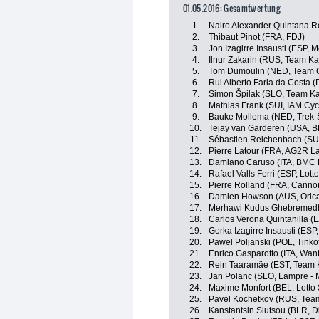
01.05.2016: Gesamtwertung
1.
Nairo Alexander Quintana R
2.
Thibaut Pinot (FRA, FDJ)
3.
Jon Izagirre Insausti (ESP, 
4.
Ilnur Zakarin (RUS, Team Ka
5.
Tom Dumoulin (NED, Team G
6.
Rui Alberto Faria da Costa 
7.
Simon Špilak (SLO, Team K
8.
Mathias Frank (SUI, IAM Cyc
9.
Bauke Mollema (NED, Trek-
10.
Tejay van Garderen (USA, 
11.
Sébastien Reichenbach (SUI
12.
Pierre Latour (FRA, AG2R L
13.
Damiano Caruso (ITA, BMC 
14.
Rafael Valls Ferri (ESP, Lott
15.
Pierre Rolland (FRA, Canno
16.
Damien Howson (AUS, Oric
17.
Merhawi Kudus Ghebremedhi
18.
Carlos Verona Quintanilla (E
19.
Gorka Izagirre Insausti (ESP
20.
Pawel Poljanski (POL, Tinko
21.
Enrico Gasparotto (ITA, Wan
22.
Rein Taaramäe (EST, Team 
23.
Jan Polanc (SLO, Lampre - 
24.
Maxime Monfort (BEL, Lotto
25.
Pavel Kochetkov (RUS, Tea
26.
Kanstantsin Siutsou (BLR, 