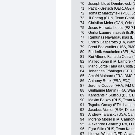
70.
Joseph Lloyd Dombrowski (
71.
Patrick Gretsch (GER, AG2R
72.
Tomasz Marczynski (POL, Lo
73.
Ji Cheng (CHN, Team Giant-
74.
Christian Meier (CAN, Oric
75.
Jesus Herrada Lopez (ESP, 
76.
Gorka Izagirre Insausti (ESP
77.
Ramunas Navardauskas (LTU
78.
Enrico Gasparotto (ITA, Wan
79.
Brent Bookwalter (USA, BM
80.
Frederik Veuchelen (BEL, W
81.
Rui Alberto Faria da Costa 
82.
Matteo Bono (ITA, Lampre - 
83.
Mario Jorge Faria da Costa 
84.
Johannes Fröhlinger (GER, 
85.
Amaël Moinard (FRA, BMC 
86.
Anthony Roux (FRA, FDJ)
87.
Jérôme Coppel (FRA, IAM Cy
88.
Guillaume Martin (FRA, Wan
89.
Kanstantsin Siutsou (BLR, 
90.
Maxim Belkov (RUS, Team K
91.
Tsgabu Grmay (ETH, Lampre
92.
Jacobus Venter (RSA, Dimen
93.
Andrew Talansky (USA, Can
94.
Moreno Moser (ITA, Cannond
95.
Alexandre Geniez (FRA, FD
96.
Egor Silin (RUS, Team Katu
97.
Lieuwe Westra (NED, Astan