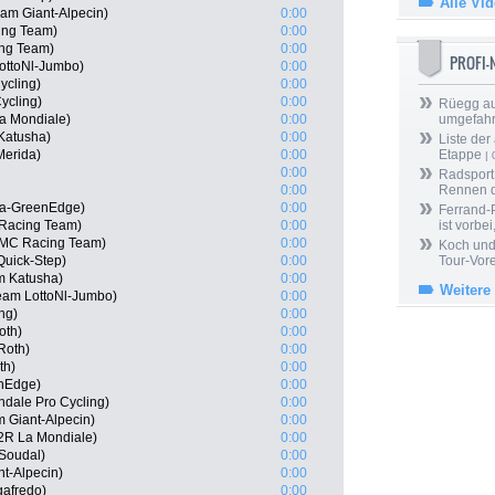
Alle Vi
am Giant-Alpecin)
0:00
ing Team)
0:00
ing Team)
0:00
PROFI
LottoNl-Jumbo)
0:00
ycling)
0:00
ycling)
0:00
Rüegg au
a Mondiale)
0:00
umgefah
Katusha)
0:00
Liste der
Merida)
0:00
Etappe
| 
0:00
Radsport 
0:00
Rennen 
ca-GreenEdge)
0:00
Ferrand-P
Racing Team)
0:00
ist vorbei,
BMC Racing Team)
0:00
Koch und 
Quick-Step)
0:00
Tour-Vor
m Katusha)
0:00
Weitere
eam LottoNl-Jumbo)
0:00
ng)
0:00
oth)
0:00
Roth)
0:00
th)
0:00
enEdge)
0:00
dale Pro Cycling)
0:00
 Giant-Alpecin)
0:00
2R La Mondiale)
0:00
 Soudal)
0:00
t-Alpecin)
0:00
gafredo)
0:00