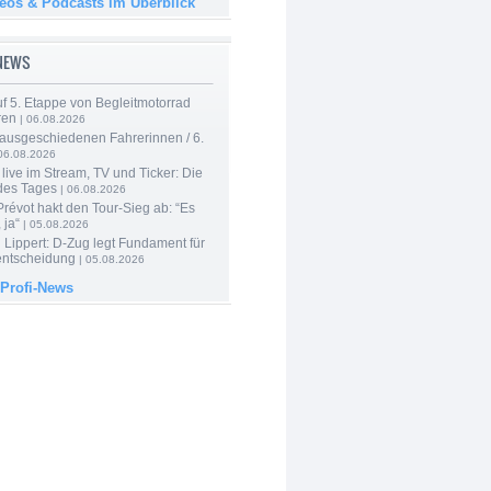
deos & Podcasts im Überblick
-NEWS
f 5. Etappe von Begleitmotorrad
ren
| 06.08.2026
 ausgeschiedenen Fahrerinnen / 6.
06.08.2026
live im Stream, TV und Ticker: Die
des Tages
| 06.08.2026
révot hakt den Tour-Sieg ab: “Es
 ja“
| 05.08.2026
Lippert: D-Zug legt Fundament für
entscheidung
| 05.08.2026
 Profi-News