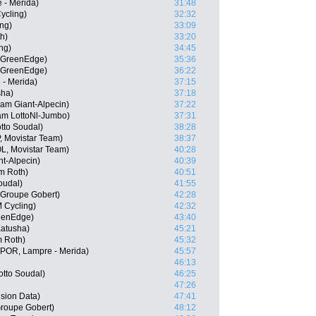
 - Merida)
31:48
ycling)
32:32
ing)
33:09
h)
33:20
ng)
34:45
a-GreenEdge)
35:36
a-GreenEdge)
36:22
 - Merida)
37:15
sha)
37:18
am Giant-Alpecin)
37:22
am LottoNl-Jumbo)
37:31
tto Soudal)
38:28
, Movistar Team)
38:37
, Movistar Team)
40:28
t-Alpecin)
40:39
m Roth)
40:51
oudal)
41:55
 Groupe Gobert)
42:28
 Cycling)
42:32
reenEdge)
43:40
atusha)
45:21
m Roth)
45:32
(POR, Lampre - Merida)
45:57
46:13
otto Soudal)
46:25
47:26
nsion Data)
47:41
Groupe Gobert)
48:12