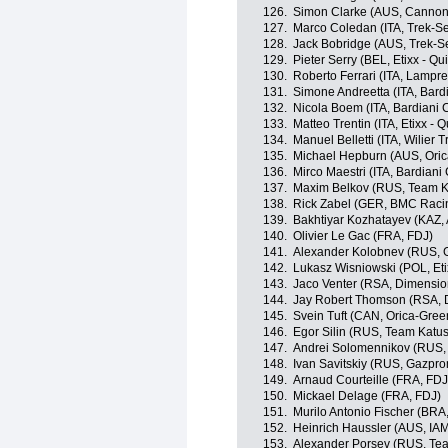
126.
Simon Clarke (AUS, Cannond
127.
Marco Coledan (ITA, Trek-S
128.
Jack Bobridge (AUS, Trek-S
129.
Pieter Serry (BEL, Etixx - Qu
130.
Roberto Ferrari (ITA, Lampre
131.
Simone Andreetta (ITA, Bard
132.
Nicola Boem (ITA, Bardiani 
133.
Matteo Trentin (ITA, Etixx - 
134.
Manuel Belletti (ITA, Wilier 
135.
Michael Hepburn (AUS, Ori
136.
Mirco Maestri (ITA, Bardiani
137.
Maxim Belkov (RUS, Team K
138.
Rick Zabel (GER, BMC Raci
139.
Bakhtiyar Kozhatayev (KAZ,
140.
Olivier Le Gac (FRA, FDJ)
141.
Alexander Kolobnev (RUS, 
142.
Lukasz Wisniowski (POL, Eti
143.
Jaco Venter (RSA, Dimensio
144.
Jay Robert Thomson (RSA, 
145.
Svein Tuft (CAN, Orica-Gre
146.
Egor Silin (RUS, Team Katu
147.
Andrei Solomennikov (RUS,
148.
Ivan Savitskiy (RUS, Gazpr
149.
Arnaud Courteille (FRA, FDJ
150.
Mickael Delage (FRA, FDJ)
151.
Murilo Antonio Fischer (BRA
152.
Heinrich Haussler (AUS, IAM
153.
Alexander Porsev (RUS, Te