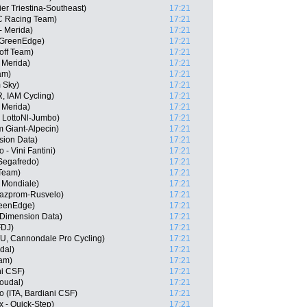
ier Triestina-Southeast)
17:21
C Racing Team)
17:21
- Merida)
17:21
-GreenEdge)
17:21
off Team)
17:21
 Merida)
17:21
am)
17:21
 Sky)
17:21
, IAM Cycling)
17:21
- Merida)
17:21
 LottoNl-Jumbo)
17:21
 Giant-Alpecin)
17:21
sion Data)
17:21
 - Vini Fantini)
17:21
Segafredo)
17:21
 Team)
17:21
 Mondiale)
17:21
Gazprom-Rusvelo)
17:21
reenEdge)
17:21
 Dimension Data)
17:21
FDJ)
17:21
, Cannondale Pro Cycling)
17:21
dal)
17:21
eam)
17:21
ni CSF)
17:21
oudal)
17:21
 (ITA, Bardiani CSF)
17:21
x - Quick-Step)
17:21