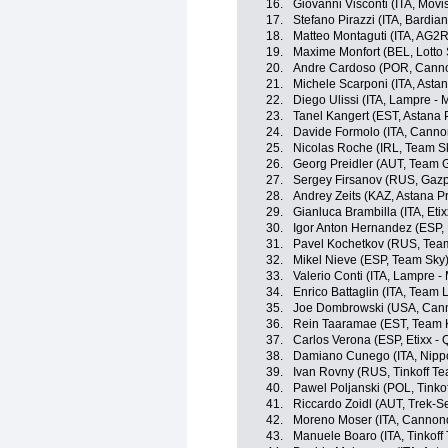
16.
Giovanni Visconti (ITA, Movi
17.
Stefano Pirazzi (ITA, Bardia
18.
Matteo Montaguti (ITA, AG2
19.
Maxime Monfort (BEL, Lotto
20.
Andre Cardoso (POR, Canno
21.
Michele Scarponi (ITA, Asta
22.
Diego Ulissi (ITA, Lampre - 
23.
Tanel Kangert (EST, Astana
24.
Davide Formolo (ITA, Canno
25.
Nicolas Roche (IRL, Team S
26.
Georg Preidler (AUT, Team G
27.
Sergey Firsanov (RUS, Gaz
28.
Andrey Zeits (KAZ, Astana P
29.
Gianluca Brambilla (ITA, Etix
30.
Igor Anton Hernandez (ESP,
31.
Pavel Kochetkov (RUS, Tea
32.
Mikel Nieve (ESP, Team Sky
33.
Valerio Conti (ITA, Lampre -
34.
Enrico Battaglin (ITA, Team
35.
Joe Dombrowski (USA, Cann
36.
Rein Taaramae (EST, Team 
37.
Carlos Verona (ESP, Etixx - 
38.
Damiano Cunego (ITA, Nippo 
39.
Ivan Rovny (RUS, Tinkoff T
40.
Pawel Poljanski (POL, Tinko
41.
Riccardo Zoidl (AUT, Trek-S
42.
Moreno Moser (ITA, Cannond
43.
Manuele Boaro (ITA, Tinkoff