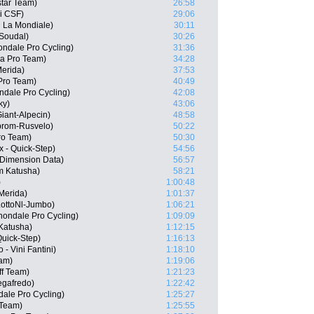
star Team)
26:58
ni CSF)
29:06
R La Mondiale)
30:11
 Soudal)
30:26
ndale Pro Cycling)
31:36
na Pro Team)
34:28
Merida)
37:53
 Pro Team)
40:49
ndale Pro Cycling)
42:08
ky)
43:06
iant-Alpecin)
48:58
prom-Rusvelo)
50:22
ro Team)
50:30
x - Quick-Step)
54:56
 Dimension Data)
56:57
m Katusha)
58:21
)
1:00:48
 Merida)
1:01:37
 LottoNl-Jumbo)
1:06:21
ondale Pro Cycling)
1:09:09
Katusha)
1:12:15
Quick-Step)
1:16:13
- Vini Fantini)
1:18:10
eam)
1:19:06
ff Team)
1:21:23
egafredo)
1:22:42
ale Pro Cycling)
1:25:27
 Team)
1:25:55