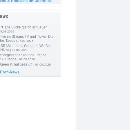
deos & Podcasts im Überblick
-NEWS
: “Hätte Lücke gleich schließen
08.08.2026
live im Stream, TV und Ticker: Die
des Tages
| 07.08.2026
 SRAM nun mit Gelb und Weiß in
 Nizza
| 07.08.2026
enregister der Tour de France
 7. Etappe
| 07.08.2026
Queen K. hat gezeigt“
| 07.08.2026
 Profi-News