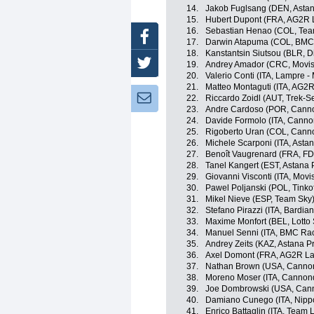
14.
Jakob Fuglsang (DEN, Asta
15.
Hubert Dupont (FRA, AG2R 
16.
Sebastian Henao (COL, Tea
Facebook
17.
Darwin Atapuma (COL, BMC
18.
Kanstantsin Siutsou (BLR, 
Twitter
19.
Andrey Amador (CRC, Movis
20.
Valerio Conti (ITA, Lampre -
21.
Matteo Montaguti (ITA, AG2
Newsletter:
22.
Riccardo Zoidl (AUT, Trek-S
23.
Andre Cardoso (POR, Canno
24.
Davide Formolo (ITA, Canno
25.
Rigoberto Uran (COL, Canno
26.
Michele Scarponi (ITA, Asta
27.
Benoît Vaugrenard (FRA, FD
28.
Tanel Kangert (EST, Astana
29.
Giovanni Visconti (ITA, Movi
30.
Pawel Poljanski (POL, Tinko
31.
Mikel Nieve (ESP, Team Sky
32.
Stefano Pirazzi (ITA, Bardia
33.
Maxime Monfort (BEL, Lotto
34.
Manuel Senni (ITA, BMC Ra
35.
Andrey Zeits (KAZ, Astana P
36.
Axel Domont (FRA, AG2R La
37.
Nathan Brown (USA, Cannon
38.
Moreno Moser (ITA, Cannond
39.
Joe Dombrowski (USA, Cann
40.
Damiano Cunego (ITA, Nippo 
41.
Enrico Battaglin (ITA, Team