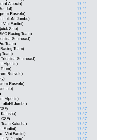
iant-Alpecin)
17:21
 Soudal)
17:21
zprom-Rusvelo)
17:21
am LottoNl-Jumbo)
17:21
- Vini Fantini)
17:21
Quick-Step)
17:21
, BMC Racing Team)
17:21
riestina-Southeast)
17:21
Pro Team)
17:21
 Racing Team)
17:21
g Team)
17:21
 Triestina-Southeast)
17:21
t-Alpecin)
17:21
f Team)
17:21
rom-Rusvelo)
17:21
ky)
17:21
prom-Rusvelo)
17:21
ondiale)
17:21
)
17:21
nt-Alpecin)
17:21
LottoNl-Jumbo)
17:21
 CSF)
17:57
 Katusha)
17:57
i CSF)
17:57
, Team Katusha)
17:57
i Fantini)
17:57
- Vini Fantini)
17:57
ottoNl-Jumbo)
17:57