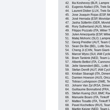
42.
Ilia Koshevoy (BLR, Lampre 
43.
Eugenio Alafaci (ITA, Trek-S
44.
Laurent Didier (LUX, Trek-S
45.
Jose Joaquin Rojas (ESP, M
46.
José Herrada (ESP, Movista
47.
Jasha Sütterlin (GER, Movis
48.
Rory Sutherland (AUS, Movi
49.
Filippo Pozzato (ITA, Wilier 
50.
Julen Amezqueta (ESP, Wilie
51.
Matej Mohoric (SLO, Lampre
52.
Georg Preidler (AUT, Team G
53.
Sean De Bie (BEL, Lotto So
54.
Cheng Ji (CHN, Team Giant-
55.
Marcel Wyss (SUI, IAM Cycli
56.
Bram Tankink (NED, Team L
57.
Alberto Bettiol (ITA, Cannon
58.
Jelle Vanendert (BEL, Lotto
59.
Stefan Denifl (AUT, IAM Cycl
60.
Kristian Sbaragli (ITA, Dime
61.
Damien Howson (AUS, Oric
62.
Tobias Ludvigsson (SWE, Te
63.
Johann Van Zyl (RSA, Dimen
64.
Guillaume Bonnafond (FRA,
65.
Stefan Kueng (SUI, BMC Ra
66.
Manuele Boaro (ITA, Tinkoff
67.
Matteo Tosatto (ITA, Tinkoff
68.
Pavel Kochetkov (RUS, Tea
69.
Martijn Keizer (NED, Team 