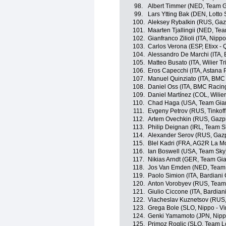
98.
Albert Timmer (NED, Team G
99.
Lars Ytting Bak (DEN, Lotto
100.
Aleksey Rybalkin (RUS, Ga
101.
Maarten Tjallingii (NED, Te
102.
Gianfranco Zilioli (ITA, Nippo 
103.
Carlos Verona (ESP, Etixx - 
104.
Alessandro De Marchi (ITA
105.
Matteo Busato (ITA, Wilier T
106.
Eros Capecchi (ITA, Astana 
107.
Manuel Quinziato (ITA, BMC
108.
Daniel Oss (ITA, BMC Racin
109.
Daniel Martínez (COL, Wilier
110.
Chad Haga (USA, Team Gian
111.
Evgeny Petrov (RUS, Tinkof
112.
Artem Ovechkin (RUS, Gazp
113.
Philip Deignan (IRL, Team S
114.
Alexander Serov (RUS, Gaz
115.
Blel Kadri (FRA, AG2R La M
116.
Ian Boswell (USA, Team Sky
117.
Nikias Arndt (GER, Team Gia
118.
Jos Van Emden (NED, Team 
119.
Paolo Simion (ITA, Bardiani
120.
Anton Vorobyev (RUS, Team
121.
Giulio Ciccone (ITA, Bardian
122.
Viacheslav Kuznetsov (RUS
123.
Grega Bole (SLO, Nippo - Vin
124.
Genki Yamamoto (JPN, Nippo 
125.
Primoz Roglic (SLO, Team L