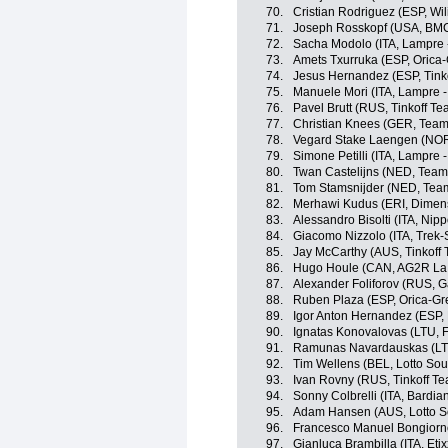
70.
Cristian Rodriguez (ESP, Wil
71.
Joseph Rosskopf (USA, BM
72.
Sacha Modolo (ITA, Lampre 
73.
Amets Txurruka (ESP, Orica
74.
Jesus Hernandez (ESP, Tink
75.
Manuele Mori (ITA, Lampre -
76.
Pavel Brutt (RUS, Tinkoff Te
77.
Christian Knees (GER, Team
78.
Vegard Stake Laengen (NOR
79.
Simone Petilli (ITA, Lampre 
80.
Twan Castelijns (NED, Team
81.
Tom Stamsnijder (NED, Team
82.
Merhawi Kudus (ERI, Dimen
83.
Alessandro Bisolti (ITA, Nippo
84.
Giacomo Nizzolo (ITA, Trek-
85.
Jay McCarthy (AUS, Tinkoff
86.
Hugo Houle (CAN, AG2R La
87.
Alexander Foliforov (RUS, 
88.
Ruben Plaza (ESP, Orica-G
89.
Igor Anton Hernandez (ESP,
90.
Ignatas Konovalovas (LTU, 
91.
Ramunas Navardauskas (LTU
92.
Tim Wellens (BEL, Lotto Sou
93.
Ivan Rovny (RUS, Tinkoff T
94.
Sonny Colbrelli (ITA, Bardia
95.
Adam Hansen (AUS, Lotto S
96.
Francesco Manuel Bongiorno
97.
Gianluca Brambilla (ITA, Etix