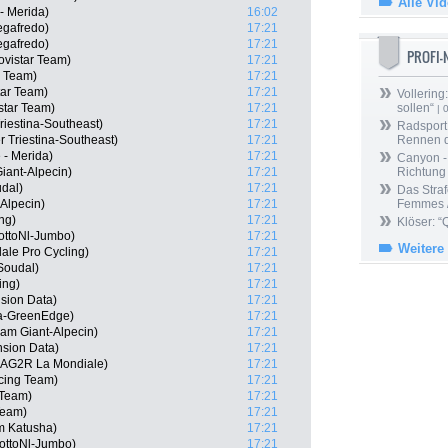
Alle Vi
- Merida)
16:02
egafredo)
17:21
egafredo)
17:21
PROFI
ovistar Team)
17:21
r Team)
17:21
tar Team)
17:21
Vollering
star Team)
17:21
sollen“
| 
Triestina-Southeast)
17:21
Radsport 
r Triestina-Southeast)
17:21
Rennen 
 - Merida)
17:21
Canyon -
iant-Alpecin)
17:21
Richtung
udal)
17:21
Das Straf
Alpecin)
17:21
Femmes /
ng)
17:21
Klöser: “
ottoNl-Jumbo)
17:21
Weitere
dale Pro Cycling)
17:21
 Soudal)
17:21
ing)
17:21
nsion Data)
17:21
a-GreenEdge)
17:21
am Giant-Alpecin)
17:21
sion Data)
17:21
 AG2R La Mondiale)
17:21
cing Team)
17:21
 Team)
17:21
 Team)
17:21
m Katusha)
17:21
LottoNl-Jumbo)
17:21