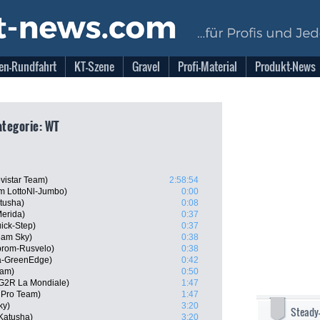
en-Rundfahrt
KT-Szene
Gravel
Profi-Material
Produkt-News
Kategorie: WT
vistar Team)
2:58:54
am LottoNl-Jumbo)
0:00
tusha)
0:08
Merida)
0:37
uick-Step)
0:37
eam Sky)
0:38
prom-Rusvelo)
0:38
a-GreenEdge)
0:42
eam)
0:50
AG2R La Mondiale)
1:47
a Pro Team)
1:47
ky)
3:20
Steady
Katusha)
3:20