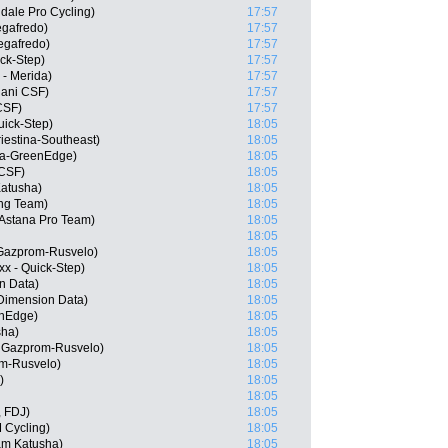
ale Pro Cycling)
17:57
egafredo)
17:57
egafredo)
17:57
ick-Step)
17:57
 - Merida)
17:57
iani CSF)
17:57
CSF)
17:57
Quick-Step)
18:05
Triestina-Southeast)
18:05
ca-GreenEdge)
18:05
 CSF)
18:05
atusha)
18:05
ng Team)
18:05
 Astana Pro Team)
18:05
18:05
Gazprom-Rusvelo)
18:05
xx - Quick-Step)
18:05
n Data)
18:05
Dimension Data)
18:05
enEdge)
18:05
sha)
18:05
 Gazprom-Rusvelo)
18:05
om-Rusvelo)
18:05
)
18:05
18:05
, FDJ)
18:05
 Cycling)
18:05
am Katusha)
18:05