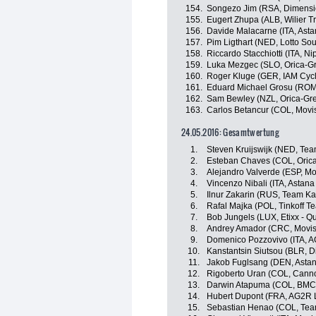
154.
Songezo Jim (RSA, Dimensi
155.
Eugert Zhupa (ALB, Wilier Tr
156.
Davide Malacarne (ITA, Ast
157.
Pim Ligthart (NED, Lotto Sou
158.
Riccardo Stacchiotti (ITA, Nip
159.
Luka Mezgec (SLO, Orica-G
160.
Roger Kluge (GER, IAM Cycl
161.
Eduard Michael Grosu (ROM, 
162.
Sam Bewley (NZL, Orica-Gr
163.
Carlos Betancur (COL, Movi
24.05.2016: Gesamtwertung
1.
Steven Kruijswijk (NED, Te
2.
Esteban Chaves (COL, Oric
3.
Alejandro Valverde (ESP, Mo
4.
Vincenzo Nibali (ITA, Astan
5.
Ilnur Zakarin (RUS, Team Ka
6.
Rafal Majka (POL, Tinkoff T
7.
Bob Jungels (LUX, Etixx - Q
8.
Andrey Amador (CRC, Movis
9.
Domenico Pozzovivo (ITA, 
10.
Kanstantsin Siutsou (BLR, 
11.
Jakob Fuglsang (DEN, Asta
12.
Rigoberto Uran (COL, Canno
13.
Darwin Atapuma (COL, BMC
14.
Hubert Dupont (FRA, AG2R 
15.
Sebastian Henao (COL, Tea