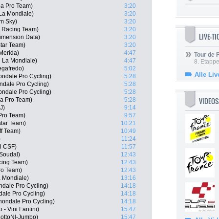
na Pro Team)
3:20
La Mondiale)
3:20
m Sky)
3:20
 Racing Team)
3:20
LIVE-T
Dimension Data)
3:20
tar Team)
3:20
 Merida)
4:47
Tour de
R La Mondiale)
4:47
8. Etappe
egafredo)
5:02
Alle Liv
ndale Pro Cycling)
5:28
ndale Pro Cycling)
5:28
ndale Pro Cycling)
5:28
VIDEOS
na Pro Team)
5:28
J)
9:14
 Pro Team)
9:57
star Team)
10:21
ff Team)
10:49
)
11:24
ni CSF)
11:57
 Soudal)
12:43
cing Team)
12:43
ro Team)
12:43
 Mondiale)
13:16
dale Pro Cycling)
14:18
ale Pro Cycling)
14:18
ondale Pro Cycling)
14:18
- Vini Fantini)
15:47
 LottoNl-Jumbo)
15:47