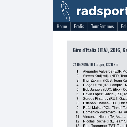
Home
Profis
Tour Femmes
Pol
Giro d'Italia (ITA), 2016, 
24.05.2016: 16. Etappe , 132.0 km
1.
Alejandro Valverde (ESP, Mo
2.
Steven Kruijswijk (NED, Te
3.
Ilnur Zakarin (RUS, Team Ka
4.
Diego Ulissi (ITA, Lampre - 
5.
Bob Jungels (LUX, Etixx - Q
6.
David Lopez Garcia (ESP, T
7.
Sergey Firsanov (RUS, Gaz
8.
Esteban Chaves (COL, Oric
9.
Rafal Majka (POL, Tinkoff T
10.
Domenico Pozzovivo (ITA, 
11.
Vincenzo Nibali (ITA, Astan
12.
Nicolas Roche (IRL, Team S
13.
Rein Taaramae (EST, Team 