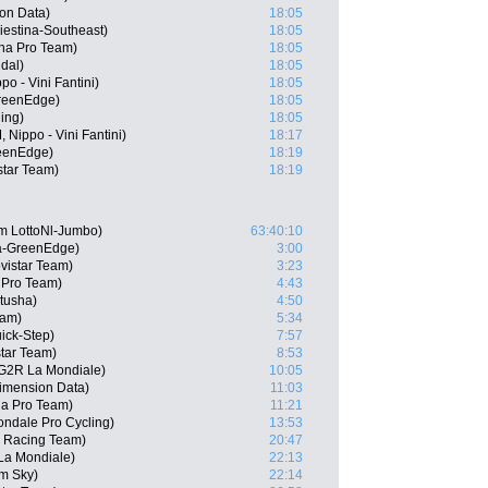
on Data)
18:05
iestina-Southeast)
18:05
ana Pro Team)
18:05
dal)
18:05
po - Vini Fantini)
18:05
reenEdge)
18:05
ing)
18:05
Nippo - Vini Fantini)
18:17
eenEdge)
18:19
star Team)
18:19
am LottoNl-Jumbo)
63:40:10
a-GreenEdge)
3:00
vistar Team)
3:23
a Pro Team)
4:43
tusha)
4:50
eam)
5:34
uick-Step)
7:57
tar Team)
8:53
AG2R La Mondiale)
10:05
Dimension Data)
11:03
na Pro Team)
11:21
ndale Pro Cycling)
13:53
 Racing Team)
20:47
La Mondiale)
22:13
m Sky)
22:14