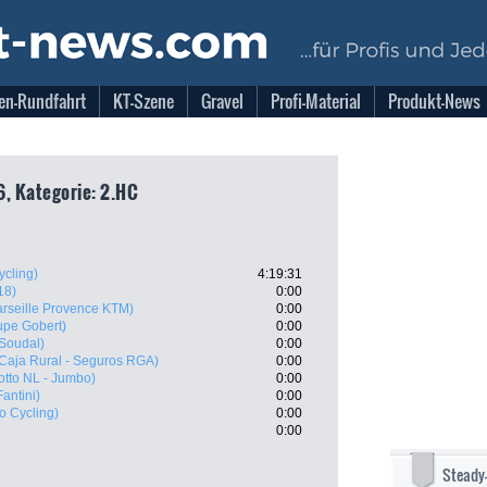
en-Rundfahrt
KT-Szene
Gravel
Profi-Material
Produkt-News
6, Kategorie: 2.HC
ycling)
4:19:31
18)
0:00
rseille Provence KTM)
0:00
upe Gobert)
0:00
 Soudal)
0:00
Caja Rural - Seguros RGA)
0:00
otto NL - Jumbo)
0:00
Fantini)
0:00
o Cycling)
0:00
0:00
Steady