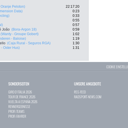
 Oranje Peloton)
22:17:20
imension Data)
0:23
cling)
0:33
0:55
l)
0:57
é João
(Bora-Argon 18)
0:59
(Wanty - Groupe Gobert)
1:02
nderen - Baloise)
1:19
ello
(Caja Rural - Seguros RGA)
1:30
- Oster Hus)
1:31
COOKIE EINSTEL
SONDERSEITEN
UNSERE ANGEBOTE
GIRO D`ITALIA 2026
RSS-FEED
TOUR DE FRANCE 2026
RADSPORT-NEWS.COM
VUELTA A ESPAÑA 2026
RENNERGEBNISSE
PROFI-TEAMS
PROFI-FAHRER