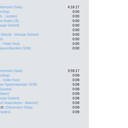
imension Data)
4:16:17
cling)
0:00
NL - Jumbo)
0:00
ra-Argon 18)
0:00
oupe Gobert)
0:00
0:00
(Wanty - Groupe Gobert)
0:00
l)
0:00
- Oster Hus)
0:00
Sparenbanken SOR)
0:00
imension Data)
3:59:17
cling)
0:09
- Oster Hus)
0:09
am Sparenbanken SOR)
0:09
 Soudal)
0:09
Joker)
0:09
oupe Gobert)
0:09
rt Vlaanderen - Baloise)
0:09
rdt
(Dimension Data)
0:09
Fantini)
0:09