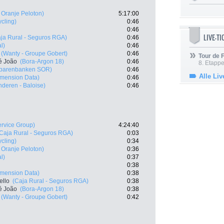
 Oranje Peloton)
5:17:00
cling)
0:46
0:46
LIVE-T
ja Rural - Seguros RGA)
0:46
l)
0:46
(Wanty - Groupe Gobert)
0:46
Tour de
é João
(Bora-Argon 18)
0:46
8. Etappe
parenbanken SOR)
0:46
Alle Liv
imension Data)
0:46
nderen - Baloise)
0:46
ervice Group)
4:24:40
Caja Rural - Seguros RGA)
0:03
cling)
0:34
 Oranje Peloton)
0:36
l)
0:37
0:38
imension Data)
0:38
ello
(Caja Rural - Seguros RGA)
0:38
é João
(Bora-Argon 18)
0:38
(Wanty - Groupe Gobert)
0:42