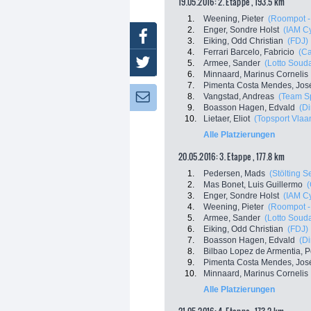
19.05.2016: 2. Etappe , 193.5 km
1.
Weening, Pieter
(Roompot -
2.
Enger, Sondre Holst
(IAM Cy
Facebook
3.
Eiking, Odd Christian
(FDJ)
4.
Ferrari Barcelo, Fabricio
(Ca
Twitter
5.
Armee, Sander
(Lotto Souda
6.
Minnaard, Marinus Cornelis
7.
Pimenta Costa Mendes, Jos
8.
Vangstad, Andreas
(Team S
Newsletter:
9.
Boasson Hagen, Edvald
(D
10.
Lietaer, Eliot
(Topsport Vlaa
Alle Platzierungen
20.05.2016: 3. Etappe , 177.8 km
1.
Pedersen, Mads
(Stölting S
2.
Mas Bonet, Luis Guillermo
(
3.
Enger, Sondre Holst
(IAM Cy
4.
Weening, Pieter
(Roompot -
5.
Armee, Sander
(Lotto Souda
6.
Eiking, Odd Christian
(FDJ)
7.
Boasson Hagen, Edvald
(D
8.
Bilbao Lopez de Armentia, P
9.
Pimenta Costa Mendes, Jos
10.
Minnaard, Marinus Cornelis
Alle Platzierungen