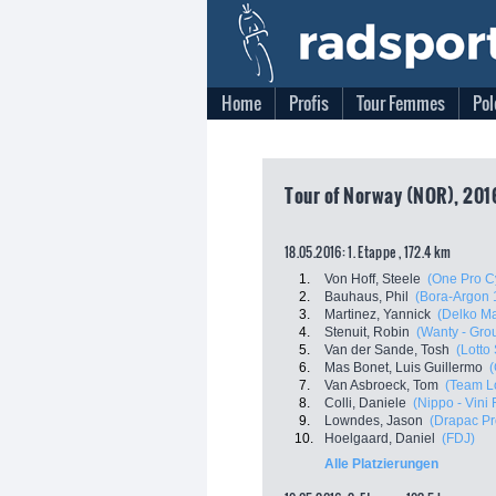
Home
Profis
Tour Femmes
Pol
Tour of Norway (NOR), 201
18.05.2016: 1. Etappe , 172.4 km
1.
Von Hoff, Steele
(One Pro C
2.
Bauhaus, Phil
(Bora-Argon 
3.
Martinez, Yannick
(Delko Ma
4.
Stenuit, Robin
(Wanty - Gro
5.
Van der Sande, Tosh
(Lotto
6.
Mas Bonet, Luis Guillermo
(
7.
Van Asbroeck, Tom
(Team L
8.
Colli, Daniele
(Nippo - Vini 
9.
Lowndes, Jason
(Drapac Pr
10.
Hoelgaard, Daniel
(FDJ)
Alle Platzierungen