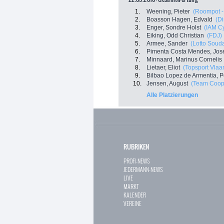
1.
Weening, Pieter
(Roompot -
2.
Boasson Hagen, Edvald
(D
3.
Enger, Sondre Holst
(IAM Cy
4.
Eiking, Odd Christian
(FDJ)
5.
Armee, Sander
(Lotto Souda
6.
Pimenta Costa Mendes, Jos
7.
Minnaard, Marinus Cornelis
8.
Lietaer, Eliot
(Topsport Vlaa
9.
Bilbao Lopez de Armentia, P
10.
Jensen, August
(Team Coop 
Alle Platzierungen
RUBRIKEN
PROFI-NEWS
JEDERMANN-NEWS
LIVE
MARKT
KALENDER
VEREINE