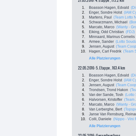
21.05.2016: 4. Etappe , 173.2 km
1.
Boasson Hagen, Edvald
(D
2.
Enger, Sondre Holst
(IAM Cy
3.
Martens, Paul
(Team Lotto 
4.
Schwarzmann, Michael
(Bo
5.
Marcato, Marco
(Wanty - Gr
6.
Eiking, Odd Christian
(FDJ)
7.
Minnaard, Marinus Cornelis
8.
Armee, Sander
(Lotto Souda
9.
Jensen, August
(Team Coop 
10.
Hagen, Carl Fredrik
(Team 
Alle Platzierungen
22.05.2016: 5. Etappe , 163.4 km
1.
Boasson Hagen, Edvald
(D
2.
Enger, Sondre Holst
(IAM Cy
3.
Jensen, August
(Team Coop 
4.
Trondsen, Trond Hakon
(Te
5.
Van der Sande, Tosh
(Lotto
6.
Halvorsen, Kristoffer
(Team 
7.
Marcato, Marco
(Wanty - Gr
8.
Van Lerberghe, Bert
(Topspo
9.
Janse Van Rensburg, Reina
10.
Colli, Daniele
(Nippo - Vini 
Alle Platzierungen
22.05.2016: Gesamtwertung