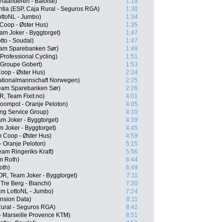
 Vlaanderen - Baloise)
1:19
ntia (ESP, Caja Rural - Seguros RGA)
1:30
ttoNL - Jumbo)
1:34
Coop - Øster Hus)
1:35
m Joker - Byggtorget)
1:47
to - Soudal)
1:47
eam Sparebanken Sør)
1:49
rofessional Cycling)
1:51
 Groupe Gobert)
1:53
oop - Øster Hus)
2:24
 Nationalmannschaft Norwegen)
2:25
Team Sparebanken Sør)
2:26
, Team Fixit.no)
4:01
oompot - Oranje Peloton)
4:05
ng Service Group)
4:10
m Joker - Byggtorget)
4:39
 Joker - Byggtorget)
4:45
 Coop - Øster Hus)
4:59
 Oranje Peloton)
5:15
am Ringeriks-Kraft)
5:56
m Roth)
6:44
oth)
6:49
OR, Team Joker - Byggtorget)
7:11
re Berg - Bianchi)
7:20
am LottoNL - Jumbo)
7:24
nsion Data)
8:11
Rural - Seguros RGA)
8:42
 - Marseille Provence KTM)
8:51