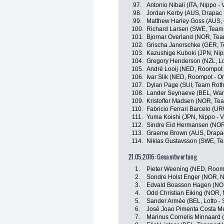
97.
Antonio Nibali (ITA, Nippo - V
98.
Jordan Kerby (AUS, Drapac 
99.
Matthew Harley Goss (AUS, 
100.
Richard Larsen (SWE, Team 
101.
Bjornar Overland (NOR, Team
102.
Grischa Janorschke (GER, 
103.
Kazushige Kuboki (JPN, Nippo
104.
Gregory Henderson (NZL, Lo
105.
André Looij (NED, Roompot 
106.
Ivar Slik (NED, Roompot - O
107.
Dylan Page (SUI, Team Roth
108.
Lander Seynaeve (BEL, Want
109.
Kristoffer Madsen (NOR, Tea
110.
Fabricio Ferrari Barcelo (U
111.
Yuma Koishi (JPN, Nippo - Vi
112.
Sindre Eid Hermansen (NOR,
113.
Graeme Brown (AUS, Drapac 
114.
Niklas Gustavsson (SWE, Te
21.05.2016: Gesamtwertung
1.
Pieter Weening (NED, Roomp
2.
Sondre Holst Enger (NOR, 
3.
Edvald Boasson Hagen (NO
4.
Odd Christian Eiking (NOR,
5.
Sander Armée (BEL, Lotto - 
6.
José Joao Pimenta Costa Me
7.
Marinus Cornelis Minnaard 