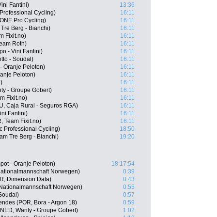
ini Fantini)
13:36
Professional Cycling)
16:11
ONE Pro Cycling)
16:11
Tre Berg - Bianchi)
16:11
 Fixit.no)
16:11
Team Roth)
16:11
 - Vini Fantini)
16:11
tto - Soudal)
16:11
- Oranje Peloton)
16:11
ranje Peloton)
16:11
)
16:11
y - Groupe Gobert)
16:11
m Fixit.no)
16:11
RU, Caja Rural - Seguros RGA)
16:11
ni Fantini)
16:11
 Team Fixit.no)
16:11
Professional Cycling)
18:50
am Tre Berg - Bianchi)
19:20
ot - Oranje Peloton)
18:17:54
Nationalmannschaft Norwegen)
0:39
R, Dimension Data)
0:43
 Nationalmannschaft Norwegen)
0:55
Soudal)
0:57
ndes (POR, Bora - Argon 18)
0:59
(NED, Wanty - Groupe Gobert)
1:02