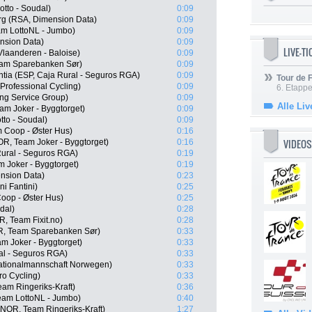
tto - Soudal)
0:09
rg (RSA, Dimension Data)
0:09
am LottoNL - Jumbo)
0:09
nsion Data)
0:09
LIVE-T
 Vlaanderen - Baloise)
0:09
eam Sparebanken Sør)
0:09
ntia (ESP, Caja Rural - Seguros RGA)
0:09
Tour de
rofessional Cycling)
0:09
6. Etapp
ng Service Group)
0:09
Alle Liv
m Joker - Byggtorget)
0:09
to - Soudal)
0:09
 Coop - Øster Hus)
0:16
VIDEOS
OR, Team Joker - Byggtorget)
0:16
Rural - Seguros RGA)
0:19
 Joker - Byggtorget)
0:19
nsion Data)
0:23
ni Fantini)
0:25
oop - Øster Hus)
0:25
dal)
0:28
, Team Fixit.no)
0:28
R, Team Sparebanken Sør)
0:33
m Joker - Byggtorget)
0:33
al - Seguros RGA)
0:33
 Nationalmannschaft Norwegen)
0:33
ro Cycling)
0:33
am Ringeriks-Kraft)
0:36
eam LottoNL - Jumbo)
0:40
NOR, Team Ringeriks-Kraft)
1:27