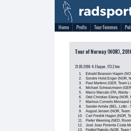
Home
Profis
Tour Femmes
Pol
Tour of Norway (NOR), 201
21.05.2016: 4. Etappe , 173.2 km
1.
Edvald Boasson Hagen (NO
2.
Sondre Holst Enger (NOR, 
3.
Paul Martens (GER, Team Lo
4.
Michael Schwarzmann (GER,
5.
Marco Marcato (ITA, Wanty -
6.
Odd Christian Eiking (NOR,
7.
Marinus Cornelis Minnaard 
8.
Sander Armée (BEL, Lotto - 
9.
August Jensen (NOR, Team 
10.
Carl Fredrik Hagen (NOR, 
11.
Pieter Weening (NED, Roomp
12.
José Joao Pimenta Costa Me
13.
Fridtjof Røinås (NOR, Team