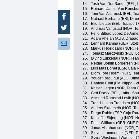
14.
Tosh Van Der Sande (BEL, Lo
15.
Reinardt Janse Van Rensbu
16.
Tom Van Asbroeck (BEL, Te
Facebook
17.
Natnael Berhane (ERI, Dime
18.
Eliot Lietaer (BEL, Topsport
Twitter
19.
Andreas Vangstad (NOR, T
20.
Pello Bilbao Lopez De Arme
21.
Adam Phelan (AUS, Drapac P
Newsletter:
22.
Lennard Kämna (GER, Stölti
23.
Markus Hoelgaard (NOR, Tea
24.
Tomasz Marczynski (POL, Lot
25.
Øivind Lukkedal (NOR, Team
26.
Reidar Bohlin Borgersen (N
27.
Luis Mas Bonet (ESP, Caja 
28.
Bjorn Tore Hoem (NOR, Team
29.
Youcef Reguigui (ALG, Dime
30.
Daniele Colli (ITA, Nippo - Vi
31.
Krister Hagen (NOR, Team C
32.
Gert Dockx (BEL, Lotto - Sou
33.
Asmund Romstad Lovik (NOR
34.
Trond Hakon Trondsen (NO
35.
Anders Skaarseth (NOR, Tea
36.
Diego Rubio (ESP, Caja Rur
37.
Kristoffer Skjerping (NOR,
38.
Peter Williams (GBR, ONE P
39.
Jonas Abrahamsen (NOR, Te
40.
Steven Lammertink (NED, T
41.
Syver Westgaard Waersted (