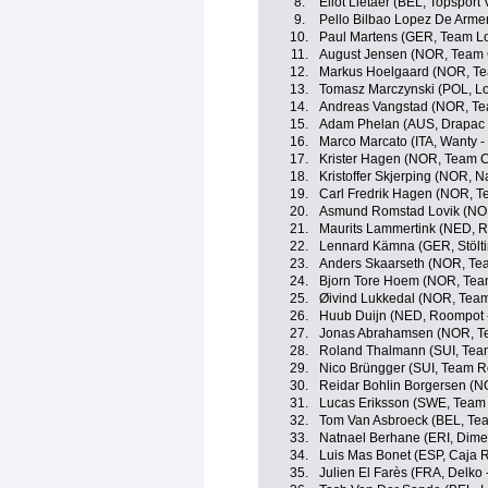
8.
Eliot Lietaer (BEL, Topsport
9.
Pello Bilbao Lopez De Arme
10.
Paul Martens (GER, Team Lo
11.
August Jensen (NOR, Team 
12.
Markus Hoelgaard (NOR, Tea
13.
Tomasz Marczynski (POL, Lot
14.
Andreas Vangstad (NOR, T
15.
Adam Phelan (AUS, Drapac P
16.
Marco Marcato (ITA, Wanty -
17.
Krister Hagen (NOR, Team C
18.
Kristoffer Skjerping (NOR,
19.
Carl Fredrik Hagen (NOR, 
20.
Asmund Romstad Lovik (NOR
21.
Maurits Lammertink (NED, R
22.
Lennard Kämna (GER, Stölti
23.
Anders Skaarseth (NOR, Tea
24.
Bjorn Tore Hoem (NOR, Team
25.
Øivind Lukkedal (NOR, Team
26.
Huub Duijn (NED, Roompot -
27.
Jonas Abrahamsen (NOR, Te
28.
Roland Thalmann (SUI, Tea
29.
Nico Brüngger (SUI, Team R
30.
Reidar Bohlin Borgersen (N
31.
Lucas Eriksson (SWE, Team T
32.
Tom Van Asbroeck (BEL, Te
33.
Natnael Berhane (ERI, Dime
34.
Luis Mas Bonet (ESP, Caja 
35.
Julien El Farès (FRA, Delko