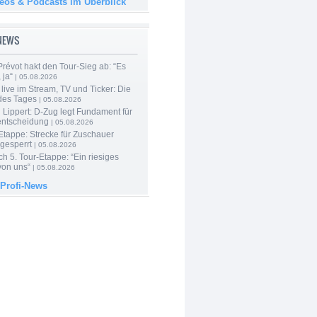
deos & Podcasts im Überblick
-NEWS
révot hakt den Tour-Sieg ab: “Es
 ja“
| 05.08.2026
live im Stream, TV und Ticker: Die
des Tages
| 05.08.2026
Lippert: D-Zug legt Fundament für
entscheidung
| 05.08.2026
Etappe: Strecke für Zuschauer
 gesperrt
| 05.08.2026
h 5. Tour-Etappe: “Ein riesiges
on uns“
| 05.08.2026
 Profi-News