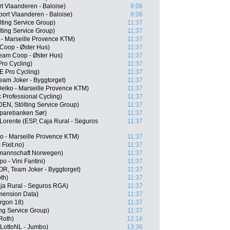
t Vlaanderen - Baloise)
8:06
port Vlaanderen - Baloise)
8:06
ting Service Group)
11:37
ing Service Group)
11:37
 - Marseille Provence KTM)
11:37
Coop - Øster Hus)
11:37
Team Coop - Øster Hus)
11:37
ro Cycling)
11:37
 Pro Cycling)
11:37
Team Joker - Byggtorget)
11:37
Delko - Marseille Provence KTM)
11:37
 Professional Cycling)
11:37
EN, Stölting Service Group)
11:37
parebanken Sør)
11:37
Lorente (ESP, Caja Rural - Seguros
11:37
o - Marseille Provence KTM)
11:37
Fixit.no)
11:37
lmannschaft Norwegen)
11:37
o - Vini Fantini)
11:37
R, Team Joker - Byggtorget)
11:37
th)
11:37
aja Rural - Seguros RGA)
11:37
mension Data)
11:37
Argon 18)
11:37
ng Service Group)
11:37
Roth)
12:16
LottoNL - Jumbo)
13:36