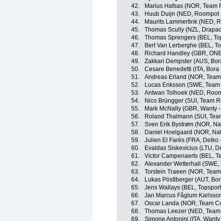
42.
Marius Hafsas (NOR, Team R
43.
Huub Duijn (NED, Roompot -
44.
Maurits Lammertink (NED, R
45.
Thomas Scully (NZL, Drapac 
46.
Thomas Sprengers (BEL, Top
47.
Bert Van Lerberghe (BEL, To
48.
Richard Handley (GBR, ONE
49.
Zakkari Dempster (AUS, Bora
50.
Cesare Benedetti (ITA, Bora 
51.
Andreas Erland (NOR, Team
52.
Lucas Eriksson (SWE, Team T
53.
Antwan Tolhoek (NED, Roomp
54.
Nico Brüngger (SUI, Team R
55.
Mark McNally (GBR, Wanty -
56.
Roland Thalmann (SUI, Tea
57.
Sven Erik Bystrøm (NOR, N
58.
Daniel Hoelgaard (NOR, Na
59.
Julien El Farès (FRA, Delko
60.
Evaldas Siskevicius (LTU, D
61.
Victor Campenaerts (BEL, T
62.
Alexander Wetterhall (SWE, 
63.
Torstein Traeen (NOR, Team 
64.
Lukas Pöstlberger (AUT, Bor
65.
Jens Wallays (BEL, Topsport
66.
Jan Marcus Fåglum Karlsson
67.
Oscar Landa (NOR, Team Co
68.
Thomas Leezer (NED, Team 
69.
Simone Antonini (ITA, Wanty