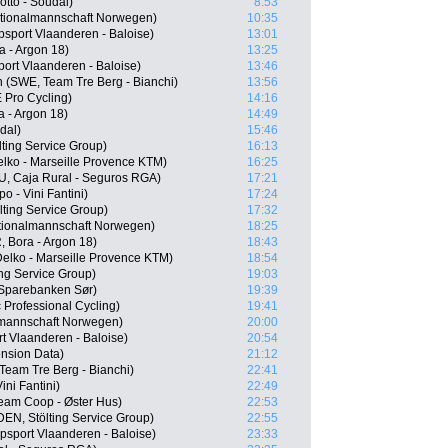
tto - Soudal)
8:53
ationalmannschaft Norwegen)
10:35
sport Vlaanderen - Baloise)
13:01
a - Argon 18)
13:25
port Vlaanderen - Baloise)
13:46
 (SWE, Team Tre Berg - Bianchi)
13:56
 Pro Cycling)
14:16
 - Argon 18)
14:49
dal)
15:46
ing Service Group)
16:13
elko - Marseille Provence KTM)
16:25
RU, Caja Rural - Seguros RGA)
17:21
o - Vini Fantini)
17:24
ting Service Group)
17:32
tionalmannschaft Norwegen)
18:25
 Bora - Argon 18)
18:43
Delko - Marseille Provence KTM)
18:54
ng Service Group)
19:03
 Sparebanken Sør)
19:39
Professional Cycling)
19:41
lmannschaft Norwegen)
20:00
t Vlaanderen - Baloise)
20:54
nsion Data)
21:12
Team Tre Berg - Bianchi)
22:41
ini Fantini)
22:49
Team Coop - Øster Hus)
22:53
EN, Stölting Service Group)
22:55
psport Vlaanderen - Baloise)
23:33