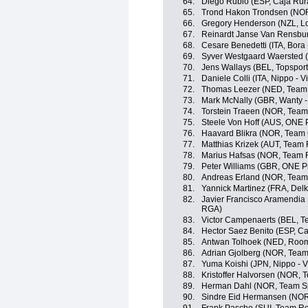
64.
Diego Rubio (ESP, Caja Rur
65.
Trond Hakon Trondsen (NO
66.
Gregory Henderson (NZL, Lo
67.
Reinardt Janse Van Rensbu
68.
Cesare Benedetti (ITA, Bora 
69.
Syver Westgaard Waersted (
70.
Jens Wallays (BEL, Topsport
71.
Daniele Colli (ITA, Nippo - Vi
72.
Thomas Leezer (NED, Team 
73.
Mark McNally (GBR, Wanty -
74.
Torstein Traeen (NOR, Team 
75.
Steele Von Hoff (AUS, ONE P
76.
Haavard Blikra (NOR, Team 
77.
Matthias Krizek (AUT, Team 
78.
Marius Hafsas (NOR, Team R
79.
Peter Williams (GBR, ONE P
80.
Andreas Erland (NOR, Team
81.
Yannick Martinez (FRA, Delk
82.
Javier Francisco Aramendia 
RGA)
83.
Victor Campenaerts (BEL, T
84.
Hector Saez Benito (ESP, C
85.
Antwan Tolhoek (NED, Roomp
86.
Adrian Gjolberg (NOR, Team 
87.
Yuma Koishi (JPN, Nippo - Vi
88.
Kristoffer Halvorsen (NOR, 
89.
Herman Dahl (NOR, Team S
90.
Sindre Eid Hermansen (NOR,