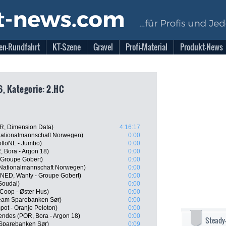
en-Rundfahrt
KT-Szene
Gravel
Profi-Material
Produkt-News
6, Kategorie: 2.HC
R, Dimension Data)
4:16:17
Nationalmannschaft Norwegen)
0:00
ttoNL - Jumbo)
0:00
 Bora - Argon 18)
0:00
 Groupe Gobert)
0:00
 Nationalmannschaft Norwegen)
0:00
(NED, Wanty - Groupe Gobert)
0:00
Soudal)
0:00
Coop - Øster Hus)
0:00
Team Sparebanken Sør)
0:00
ot - Oranje Peloton)
0:00
ndes (POR, Bora - Argon 18)
0:00
Steady
 Sparebanken Sør)
0:09