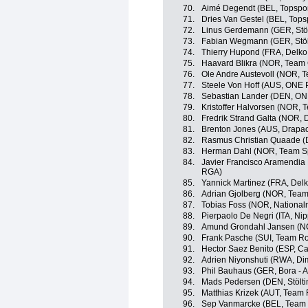
70.
Aimé Degendt (BEL, Topspor
71.
Dries Van Gestel (BEL, Tops
72.
Linus Gerdemann (GER, Stöl
73.
Fabian Wegmann (GER, Stölt
74.
Thierry Hupond (FRA, Delko
75.
Haavard Blikra (NOR, Team 
76.
Ole Andre Austevoll (NOR, 
77.
Steele Von Hoff (AUS, ONE P
78.
Sebastian Lander (DEN, ONE
79.
Kristoffer Halvorsen (NOR, 
80.
Fredrik Strand Galta (NOR, 
81.
Brenton Jones (AUS, Drapac
82.
Rasmus Christian Quaade (D
83.
Herman Dahl (NOR, Team S
84.
Javier Francisco Aramendia 
RGA)
85.
Yannick Martinez (FRA, Delk
86.
Adrian Gjolberg (NOR, Team 
87.
Tobias Foss (NOR, Nationa
88.
Pierpaolo De Negri (ITA, Nipp
89.
Amund Grondahl Jansen (NO
90.
Frank Pasche (SUI, Team Ro
91.
Hector Saez Benito (ESP, C
92.
Adrien Niyonshuti (RWA, Di
93.
Phil Bauhaus (GER, Bora - 
94.
Mads Pedersen (DEN, Stölti
95.
Matthias Krizek (AUT, Team 
96.
Sep Vanmarcke (BEL, Team 