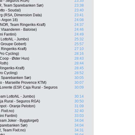
al - Seguros RGA)
23:35
R, Team Sparebanken Sør)
23:38
tto - Soudal)
23:40
rg (RSA, Dimension Data)
23:41
- Argon 18)
24:08
NOR, Team Ringeriks-Kraft)
24:37
 Vlaanderen - Baloise)
24:46
ni Fantini)
24:49
LottoNL - Jumbo)
25:32
 Groupe Gobert)
25:57
Ringeriks-Kraft)
27:10
ro Cycling)
28:16
Coop - Øster Hus)
28:43
Roth)
28:44
ingeriks-Kraft)
28:45
ro Cycling)
28:52
 Sparebanken Sør)
30:05
o - Marseille Provence KTM)
30:07
Lorente (ESP, Caja Rural - Seguros
30:09
eam LottoNL - Jumbo)
30:14
aja Rural - Seguros RGA)
30:50
ot - Oranje Peloton)
31:09
Fixit.no)
32:40
ni Fantini)
33:03
Team Joker - Byggtorget)
34:04
parebanken Sør)
34:04
 Team Fixit.no)
34:31