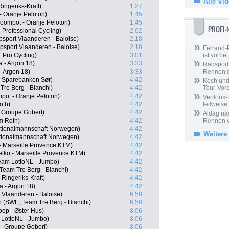
Alle Vi
ingeriks-Kraft)
1:27
 Oranje Peloton)
1:45
oompot - Oranje Peloton)
1:45
PROFI
Professional Cycling)
2:02
sport Vlaanderen - Baloise)
2:18
psport Vlaanderen - Baloise)
2:18
Ferrand-P
 Pro Cycling)
3:01
ist vorbei,
 - Argon 18)
3:33
Radsport 
- Argon 18)
3:33
Rennen 
 Sparebanken Sør)
4:42
Koch und 
re Berg - Bianchi)
4:42
Tour-Vor
ot - Oranje Peloton)
4:42
Ventoux-
oth)
4:42
teilweise
 Groupe Gobert)
4:42
Aldag nac
m Roth)
4:42
Rennen v
ationalmannschaft Norwegen)
4:42
Weitere
tionalmannschaft Norwegen)
4:42
 - Marseille Provence KTM)
4:42
elko - Marseille Provence KTM)
4:42
eam LottoNL - Jumbo)
4:42
Team Tre Berg - Bianchi)
4:42
Ringeriks-Kraft)
4:42
a - Argon 18)
4:42
 Vlaanderen - Baloise)
6:58
 (SWE, Team Tre Berg - Bianchi)
6:58
op - Øster Hus)
8:06
LottoNL - Jumbo)
8:06
 - Groupe Gobert)
8:06