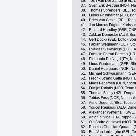
36.
Tosh Van Der Sande (BEL, Lo
37.
Sven Erik Bystrøm (NOR, N
38.
Thomas Sprengers (BEL, Top
39.
Lukas Pöstlberger (AUT, Bor
40.
Dries Van Gestel (BEL, Tops
41.
Jan Marcus Fåglum Karlsson
42.
Richard Handley (GBR, ONE
43.
Zakkari Dempster (AUS, Bora
44.
Gert Dockx (BEL, Lotto - Sou
45.
Fabian Wegmann (GER, Stölt
46.
Evaldas Siskevicius (LTU, D
47.
Fabricio Ferrari Barcelo (U
48.
Pierpaolo De Negri (ITA, Nipp
49.
Linus Gerdemann (GER, Stöl
50.
Daniel Hoelgaard (NOR, Na
51.
Michael Schwarzmann (GER,
52.
Fredrik Strand Galta (NOR, 
53.
Mads Pedersen (DEN, Stölti
54.
Fridtjof Røinås (NOR, Team
55.
Thomas Scully (NZL, Drapac 
56.
Tobias Foss (NOR, Nationa
57.
Aimé Degendt (BEL, Topspor
58.
Youcef Reguigui (ALG, Dime
59.
Alexander Wetterhall (SWE, 
60.
Antonio Nibali (ITA, Nippo - V
61.
Ole Andre Austevoll (NOR, 
62.
Rasmus Christian Quaade (D
63.
Bert Van Lerberghe (BEL, To