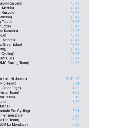
prom-Rusvelo)
43:47
- Merida)
43:47
m-Rusvelo)
43:47
atusha)
43:47
g Team)
43:47
enEdge)
43:47
am Katusha)
43:47
dal)
43:47
 - Merida)
43:47
ca-GreenEdge)
43:47
ing)
43:47
 Cycling)
43:47
iani CSF)
43:47
, BMC Racing Team)
44:03
am LottoNl-Jumbo)
60:12:43
a Pro Team)
0:41
a-GreenEdge)
1:32
vistar Team)
3:06
tar Team)
3:15
eam)
3:29
tusha)
3:53
ndale Pro Cycling)
5:01
Dimension Data)
5:38
na Pro Team)
5:38
AG2R La Mondiale)
6:00