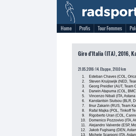
Home
Profis
Tour Femmes
Pol
Giro d'Italia (ITA), 2016, 
21.05.2016: 14. Etappe , 210.0 km
1.
Esteban Chaves (COL, Oric
2.
Steven Kruijswijk (NED, Te
3.
Georg Preidler (AUT, Team G
4.
Darwin Atapuma (COL, BMC
5.
Vincenzo Nibali (ITA, Astan
6.
Kanstantsin Siutsou (BLR, 
7.
Ilnur Zakarin (RUS, Team Ka
8.
Rafal Majka (POL, Tinkoff T
9.
Rigoberto Uran (COL, Canno
10.
Domenico Pozzovivo (ITA, 
11.
Alejandro Valverde (ESP, Mo
12.
Jakob Fuglsang (DEN, Asta
13.
Michele Scarponi (ITA, Asta