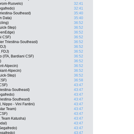
prom-Rusvelo)
32:41
egafredo)
32:41
Triestina-Southeast)
35:40
n Data)
35:40
ling)
36:52
Quick-Step)
36:52
eenEdge)
36:52
ni CSF)
36:52
ier Triestina-Southeast)
36:52
FDJ)
36:52
, FDJ)
36:52
 (ITA, Bardiani CSF)
36:52
)
36:52
nt-Alpecin)
36:52
iant-Alpecin)
36:52
Quick-Step)
36:52
CSF)
36:58
 CSF)
43:47
iestina-Southeast)
43:47
egafredo)
43:47
Triestina-Southeast)
43:47
Nippo - Vini Fantini)
43:47
star Team)
43:47
 CSF)
43:47
, Team Katusha)
43:47
udal)
43:47
Segafredo)
43:47
egafredo)
43:47