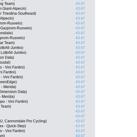
ng Team)
43:47
 Giant-Alpecin)
43:47
r Triestina-Southeast)
43:47
Alpecin)
43:47
rom-Rusvelo)
43:47
 Gazprom-Rusvelo)
43:47
ondiale)
43:47
zprom-Rusvelo)
43:47
tar Team)
43:47
LottoNl-Jumbo)
43:47
LottoNl-Jumbo)
43:47
on Data)
43:47
oudal)
43:47
 - Vini Fantini)
43:47
i Fantini)
43:47
- Vini Fantini)
43:47
reenEdge)
43:47
 - Merida)
43:47
Dimension Data)
43:47
- Merida)
43:47
po - Vini Fantini)
43:47
f Team)
43:47
43:47
43:47
, Cannondale Pro Cycling)
43:47
xx - Quick-Step)
43:47
- Vini Fantini)
43:47
am)
43:47