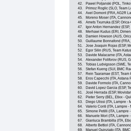
42.
Pawel Poljanski (POL, Tinko
43.
Primoz Roglic (SLO, Team L
44.
Axel Domont (FRA, AG2R La
45.
Moreno Moser (ITA, Cannond
46.
Amets Txurruka (ESP, Orica
47.
Igor Anton Hernandez (ESP,
48.
Merhawi Kudus (ERI, Dimen
49.
Damien Howson (AUS, Oric
50.
Guillaume Bonnafond (FRA,
51.
Jose Joaquin Rojas (ESP, M
52.
Egor Silin (RUS, Team Katu
53.
Davide Malacarne (ITA, Ast
54.
Alexander Foliforov (RUS, 
55.
Tobias Ludvigsson (SWE, Te
56.
Stefan Kueng (SUI, BMC Ra
57.
Rein Taaramae (EST, Team 
58.
Eros Capecchi (ITA, Astana 
59.
Davide Formolo (ITA, Canno
60.
David Lopez Garcia (ESP, T
61.
José Herrada (ESP, Movista
62.
Pieter Serry (BEL, Etixx - Qu
63.
Diego Ulissi (ITA, Lampre - 
64.
Valerio Conti (ITA, Lampre -
65.
Simone Petilli (ITA, Lampre 
66.
Manuele Mori (ITA, Lampre -
67.
Gianluca Brambilla (ITA, Etix
68.
Alberto Bettiol (ITA, Cannon
69.
Manuel Quinziato (ITA, BMC