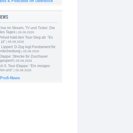
deos & Podcasts im Überblick
-NEWS
live im Stream, TV und Ticker: Die
des Tages
| 06.08.2026
révot hakt den Tour-Sieg ab: “Es
 ja“
| 05.08.2026
Lippert: D-Zug legt Fundament für
entscheidung
| 05.08.2026
Etappe: Strecke für Zuschauer
 gesperrt
| 05.08.2026
h 5. Tour-Etappe: “Ein riesiges
on uns“
| 05.08.2026
 Profi-News