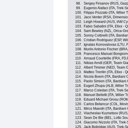
98.
Sergey Firsanov (RUS, Gaz
99.
Eugenio Alafaci (ITA, Trek-S
100.
Filippo Pozzato (ITA, Wilier 
101.
Jaco Venter (RSA, Dimensio
102.
Leigh Howard (AUS, IAM Cyc
103.
Fabio Sabatini (ITA, Etixx - 
104.
Sam Bewley (NZL, Orica-Gr
105.
Sonny Colbrelli (ITA, Bardia
106.
Cristian Rodriguez (ESP, Wil
107.
Ignatas Konovalovas (LTU, 
108.
Murilo Antonio Fischer (BRA
109.
Francesco Manuel Bongiorno
110.
Arnaud Courteille (FRA, FDJ
111.
Nikias Arndt (GER, Team Gia
112.
Albert Timmer (NED, Team G
113.
Matteo Trentin (ITA, Etixx - 
114.
Nicola Boem (ITA, Bardiani 
115.
Paolo Simion (ITA, Bardiani
116.
Eugert Zhupa (ALB, Wilier Tr
117.
Marco Coledan (ITA, Trek-S
118.
Manuel Belletti (ITA, Wilier 
119.
Eduard Michael Grosu (ROM, 
120.
Carlos Betancur (COL, Movi
121.
Mirco Maestri (ITA, Bardiani
122.
Viacheslav Kuznetsov (RUS
123.
Sean De Bie (BEL, Lotto So
124.
Giacomo Nizzolo (ITA, Trek-
125.
Jack Bobridge (AUS, Trek-S