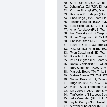
70.
Simon Clarke (AUS, Cannond
71.
Johann Van Zyl (RSA, Dimen
72.
Kristian Sbaragli (ITA, Dime
73.
Bakhtiyar Kozhatayev (KAZ,
74.
Chad Haga (USA, Team Gian
75.
Joseph Rosskopf (USA, BM
76.
Lars Ytting Bak (DEN, Lotto
77.
Anton Vorobyev (RUS, Team
78.
Ivan Savitskiy (RUS, Gazpr
79.
Benoît Vaugrenard (FRA, FD
80.
Christian Knees (GER, Team
81.
Laurent Didier (LUX, Trek-S
82.
Maarten Tjallingii (NED, Te
83.
Twan Castelijns (NED, Team
84.
Bram Tankink (NED, Team L
85.
Philip Deignan (IRL, Team S
86.
Daniel Martínez (COL, Wilier
87.
Rory Sutherland (AUS, Movi
88.
Manuele Boaro (ITA, Tinkoff
89.
Matteo Tosatto (ITA, Tinkoff
90.
Nathan Brown (USA, Cannon
91.
Hugo Houle (CAN, AG2R La
92.
Vegard Stake Laengen (NOR
93.
Ian Boswell (USA, Team Sky
94.
Tim Wellens (BEL, Lotto Sou
95.
Jelle Vanendert (BEL, Lotto
96.
Jay McCarthy (AUS, Tinkoff
97.
Alexander Kolobnev (RUS, 