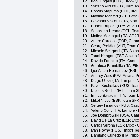
12.
Bob Jungels (LUX, Etixx - Q
13.
Stefano Pirazzi (ITA, Bardia
14.
Darwin Atapuma (COL, BMC
15.
Maxime Monfort (BEL, Lotto
16.
Giovanni Visconti (ITA, Movi
17.
Hubert Dupont (FRA, AG2R 
18.
Sebastian Henao (COL, Tea
19.
Matteo Montaguti (ITA, AG2
20.
Andre Cardoso (POR, Canno
21.
Georg Preidler (AUT, Team G
22.
Michele Scarponi (ITA, Asta
23.
Tanel Kangert (EST, Astana
24.
Davide Formolo (ITA, Canno
25.
Gianluca Brambilla (ITA, Etix
26.
Igor Anton Hernandez (ESP,
27.
Andrey Zeits (KAZ, Astana P
28.
Diego Ulissi (ITA, Lampre - 
29.
Pavel Kochetkov (RUS, Tea
30.
Nicolas Roche (IRL, Team S
31.
Enrico Battaglin (ITA, Team
32.
Mikel Nieve (ESP, Team Sky
33.
Sergey Firsanov (RUS, Gaz
34.
Valerio Conti (ITA, Lampre -
35.
Joe Dombrowski (USA, Cann
36.
David De La Cruz (ESP, Etixx
37.
Carlos Verona (ESP, Etixx - 
38.
Ivan Rovny (RUS, Tinkoff T
39.
Damiano Cunego (ITA, Nippo 