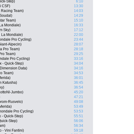
uick-Step)
6:10
ni CSF)
13:30
 Racing Team)
14:03
 Soudal)
14:29
star Team)
15:10
La Mondiale)
16:33
m Sky)
17:12
R La Mondiale)
22:00
ndale Pro Cycling)
23:44
iant-Alpecin)
28:07
na Pro Team)
28:18
 Pro Team)
29:25
ndale Pro Cycling)
33:16
x - Quick-Step)
34:04
 Dimension Data)
34:16
ro Team)
34:53
Merida)
36:01
m Katusha)
36:45
ky)
36:54
 LottoNl-Jumbo)
45:20
)
47:21
prom-Rusvelo)
49:08
 Merida)
53:49
ondale Pro Cycling)
53:53
 - Quick-Step)
55:51
Quick-Step)
56:06
eam)
56:34
- Vini Fantini)
59:18