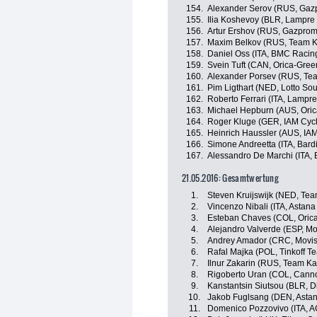
154.
Alexander Serov (RUS, Gaz
155.
Ilia Koshevoy (BLR, Lampre 
156.
Artur Ershov (RUS, Gazpro
157.
Maxim Belkov (RUS, Team K
158.
Daniel Oss (ITA, BMC Racin
159.
Svein Tuft (CAN, Orica-Gre
160.
Alexander Porsev (RUS, Te
161.
Pim Ligthart (NED, Lotto Sou
162.
Roberto Ferrari (ITA, Lampre
163.
Michael Hepburn (AUS, Ori
164.
Roger Kluge (GER, IAM Cycl
165.
Heinrich Haussler (AUS, IAM
166.
Simone Andreetta (ITA, Bard
167.
Alessandro De Marchi (ITA
21.05.2016: Gesamtwertung
1.
Steven Kruijswijk (NED, Te
2.
Vincenzo Nibali (ITA, Astan
3.
Esteban Chaves (COL, Oric
4.
Alejandro Valverde (ESP, Mo
5.
Andrey Amador (CRC, Movis
6.
Rafal Majka (POL, Tinkoff T
7.
Ilnur Zakarin (RUS, Team Ka
8.
Rigoberto Uran (COL, Canno
9.
Kanstantsin Siutsou (BLR, 
10.
Jakob Fuglsang (DEN, Asta
11.
Domenico Pozzovivo (ITA, 