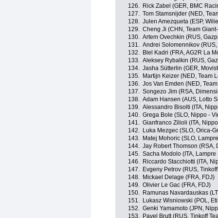
126.
Rick Zabel (GER, BMC Raci
127.
Tom Stamsnijder (NED, Team
128.
Julen Amezqueta (ESP, Wilie
129.
Cheng Ji (CHN, Team Giant-
130.
Artem Ovechkin (RUS, Gazp
131.
Andrei Solomennikov (RUS,
132.
Blel Kadri (FRA, AG2R La M
133.
Aleksey Rybalkin (RUS, Ga
134.
Jasha Sütterlin (GER, Movis
135.
Martijn Keizer (NED, Team 
136.
Jos Van Emden (NED, Team 
137.
Songezo Jim (RSA, Dimensi
138.
Adam Hansen (AUS, Lotto S
139.
Alessandro Bisolti (ITA, Nippo
140.
Grega Bole (SLO, Nippo - Vin
141.
Gianfranco Zilioli (ITA, Nippo 
142.
Luka Mezgec (SLO, Orica-G
143.
Matej Mohoric (SLO, Lampre
144.
Jay Robert Thomson (RSA, 
145.
Sacha Modolo (ITA, Lampre 
146.
Riccardo Stacchiotti (ITA, Nip
147.
Evgeny Petrov (RUS, Tinkof
148.
Mickael Delage (FRA, FDJ)
149.
Olivier Le Gac (FRA, FDJ)
150.
Ramunas Navardauskas (LTU
151.
Lukasz Wisniowski (POL, Eti
152.
Genki Yamamoto (JPN, Nippo 
153.
Pavel Brutt (RUS, Tinkoff Te