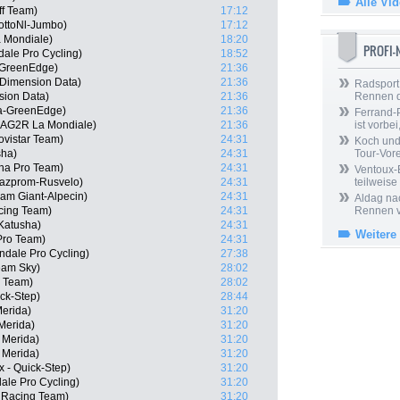
Alle Vi
ff Team)
17:12
ottoNl-Jumbo)
17:12
 Mondiale)
18:20
PROFI
ale Pro Cycling)
18:52
-GreenEdge)
21:36
 Dimension Data)
21:36
Radsport 
sion Data)
21:36
Rennen 
a-GreenEdge)
21:36
Ferrand-P
 AG2R La Mondiale)
21:36
ist vorbei,
ovistar Team)
24:31
Koch und 
sha)
24:31
Tour-Vor
ana Pro Team)
24:31
Ventoux-
Gazprom-Rusvelo)
24:31
teilweise
am Giant-Alpecin)
24:31
Aldag nac
cing Team)
24:31
Rennen v
Katusha)
24:31
Weitere
Pro Team)
24:31
ndale Pro Cycling)
27:38
eam Sky)
28:02
r Team)
28:02
ick-Step)
28:44
Merida)
31:20
 Merida)
31:20
- Merida)
31:20
 Merida)
31:20
x - Quick-Step)
31:20
dale Pro Cycling)
31:20
 Racing Team)
31:20