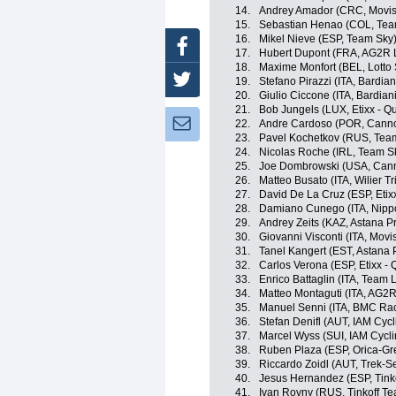
14.
Andrey Amador (CRC, Movis
15.
Sebastian Henao (COL, Tea
16.
Mikel Nieve (ESP, Team Sky
Facebook
17.
Hubert Dupont (FRA, AG2R 
18.
Maxime Monfort (BEL, Lotto
Twitter
19.
Stefano Pirazzi (ITA, Bardia
20.
Giulio Ciccone (ITA, Bardian
21.
Bob Jungels (LUX, Etixx - Q
Newsletter:
22.
Andre Cardoso (POR, Canno
23.
Pavel Kochetkov (RUS, Tea
24.
Nicolas Roche (IRL, Team S
25.
Joe Dombrowski (USA, Cann
26.
Matteo Busato (ITA, Wilier T
27.
David De La Cruz (ESP, Etixx
28.
Damiano Cunego (ITA, Nippo 
29.
Andrey Zeits (KAZ, Astana P
30.
Giovanni Visconti (ITA, Movi
31.
Tanel Kangert (EST, Astana
32.
Carlos Verona (ESP, Etixx - 
33.
Enrico Battaglin (ITA, Team
34.
Matteo Montaguti (ITA, AG2
35.
Manuel Senni (ITA, BMC Ra
36.
Stefan Denifl (AUT, IAM Cycl
37.
Marcel Wyss (SUI, IAM Cycli
38.
Ruben Plaza (ESP, Orica-G
39.
Riccardo Zoidl (AUT, Trek-S
40.
Jesus Hernandez (ESP, Tink
41.
Ivan Rovny (RUS, Tinkoff T