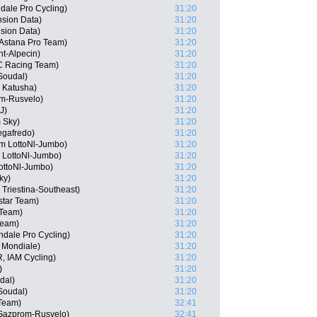
ale Pro Cycling)
31:20
sion Data)
31:20
nsion Data)
31:20
 Astana Pro Team)
31:20
t-Alpecin)
31:20
C Racing Team)
31:20
 Soudal)
31:20
 Katusha)
31:20
om-Rusvelo)
31:20
J)
31:20
 Sky)
31:20
egafredo)
31:20
am LottoNl-Jumbo)
31:20
 LottoNl-Jumbo)
31:20
ottoNl-Jumbo)
31:20
ky)
31:20
 Triestina-Southeast)
31:20
star Team)
31:20
 Team)
31:20
 Team)
31:20
dale Pro Cycling)
31:20
 Mondiale)
31:20
, IAM Cycling)
31:20
)
31:20
dal)
31:20
 Soudal)
31:20
 Team)
32:41
Gazprom-Rusvelo)
32:41