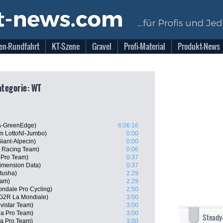
en-Rundfahrt
KT-Szene
Gravel
Profi-Material
Produkt-News
Kategorie: WT
a-GreenEdge)
6:06:16
am LottoNl-Jumbo)
0:00
iant-Alpecin)
0:00
 Racing Team)
0:06
a Pro Team)
0:37
Dimension Data)
0:37
tusha)
2:29
eam)
2:29
ndale Pro Cycling)
2:50
AG2R La Mondiale)
3:00
vistar Team)
3:00
na Pro Team)
3:00
Steady
na Pro Team)
3:00