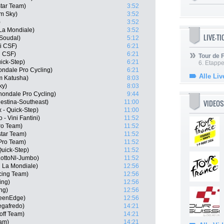
tar Team)
3:52
m Sky)
3:52
)
3:52
La Mondiale)
3:52
LIVE-T
 Soudal)
5:12
ni CSF)
6:21
i CSF)
6:21
Tour de
uick-Step)
6:21
6. Etapp
ndale Pro Cycling)
6:21
Alle Liv
m Katusha)
8:03
ky)
8:03
ondale Pro Cycling)
9:44
VIDEOS
riestina-Southeast)
11:00
 - Quick-Step)
11:00
- Vini Fantini)
11:52
ro Team)
11:52
star Team)
11:52
 Pro Team)
11:52
Quick-Step)
11:52
 LottoNl-Jumbo)
11:52
R La Mondiale)
12:56
cing Team)
12:56
ing)
12:56
ng)
12:56
reenEdge)
12:56
egafredo)
14:21
off Team)
14:21
eam)
14:21