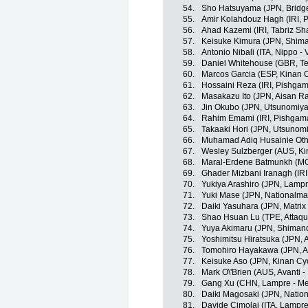
54.
Sho Hatsuyama (JPN, Bridge
55.
Amir Kolahdouz Hagh (IRI, 
56.
Ahad Kazemi (IRI, Tabriz Sh
57.
Keisuke Kimura (JPN, Shim
58.
Antonio Nibali (ITA, Nippo - V
59.
Daniel Whitehouse (GBR, T
60.
Marcos Garcia (ESP, Kinan 
61.
Hossaini Reza (IRI, Pishgam
62.
Masakazu Ito (JPN, Aisan R
63.
Jin Okubo (JPN, Utsunomiya 
64.
Rahim Emami (IRI, Pishgama
65.
Takaaki Hori (JPN, Utsunomiy
66.
Muhamad Adiq Husainie Ot
67.
Wesley Sulzberger (AUS, Ki
68.
Maral-Erdene Batmunkh (MG
69.
Ghader Mizbani Iranagh (IRI
70.
Yukiya Arashiro (JPN, Lampr
71.
Yuki Mase (JPN, Nationalma
72.
Daiki Yasuhara (JPN, Matrix
73.
Shao Hsuan Lu (TPE, Attaq
74.
Yuya Akimaru (JPN, Shiman
75.
Yoshimitsu Hiratsuka (JPN,
76.
Tomohiro Hayakawa (JPN, A
77.
Keisuke Aso (JPN, Kinan Cy
78.
Mark O\'Brien (AUS, Avanti -
79.
Gang Xu (CHN, Lampre - Me
80.
Daiki Magosaki (JPN, Natio
81.
Davide Cimolai (ITA, Lampre