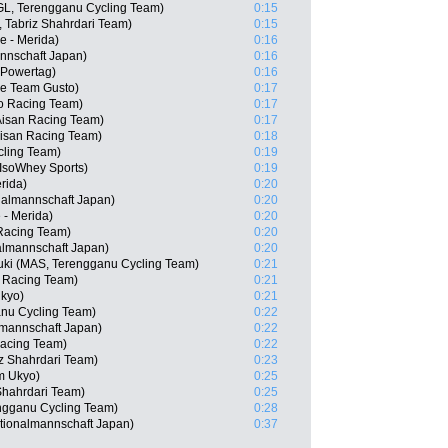
L, Terengganu Cycling Team)
0:15
, Tabriz Shahrdari Team)
0:15
e - Merida)
0:16
nnschaft Japan)
0:16
 Powertag)
0:16
ue Team Gusto)
0:17
o Racing Team)
0:17
 Aisan Racing Team)
0:17
isan Racing Team)
0:18
cling Team)
0:19
 IsoWhey Sports)
0:19
rida)
0:20
nalmannschaft Japan)
0:20
 - Merida)
0:20
Racing Team)
0:20
almannschaft Japan)
0:20
uki (MAS, Terengganu Cycling Team)
0:21
o Racing Team)
0:21
Ukyo)
0:21
anu Cycling Team)
0:22
mannschaft Japan)
0:22
Racing Team)
0:22
iz Shahrdari Team)
0:23
m Ukyo)
0:25
Shahrdari Team)
0:25
ngganu Cycling Team)
0:28
tionalmannschaft Japan)
0:37