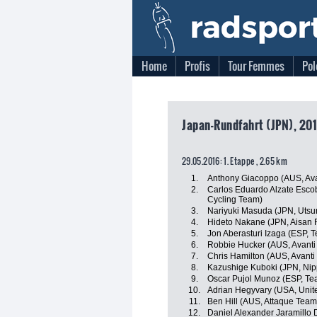
Home
Profis
Tour Femmes
Pol
Japan-Rundfahrt (JPN), 201
29.05.2016: 1. Etappe , 2.65 km
1.
Anthony Giacoppo (AUS, Ava
2.
Carlos Eduardo Alzate Esco
Cycling Team)
3.
Nariyuki Masuda (JPN, Utsun
4.
Hideto Nakane (JPN, Aisan
5.
Jon Aberasturi Izaga (ESP, 
6.
Robbie Hucker (AUS, Avanti 
7.
Chris Hamilton (AUS, Avanti
8.
Kazushige Kuboki (JPN, Nippo
9.
Oscar Pujol Munoz (ESP, T
10.
Adrian Hegyvary (USA, Unit
11.
Ben Hill (AUS, Attaque Team
12.
Daniel Alexander Jaramillo 