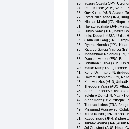
26.
Yuzuru Suzuki (JPN, Utsunom
27.
Patrick Lane (AUS, Avanti - 
28.
Guy Kalma (AUS, Attaque T
29.
Ryota Nishizono (JPN, Bridg
30.
Nicolas Marini (ITA, Nippo - V
31.
Hayato Yoshida (JPN, Matri
32.
Junya Sano (JPN, Matrix Po
33.
Luke Keough (USA, UnitedHe
34.
Chun Kai Feng (TPE, Lampre
35.
Ryoma Nonaka (JPN, Kinan 
36.
Ricardo Garcia Ambroa (ESP
37.
Mohammad Rajablou (IRI, P
38.
Damien Monier (FRA, Bridge
39.
Jonathan Clarke (AUS, Unit
40.
Marko Kump (SLO, Lampre -
41.
Kohei Uchima (JPN, Bridges
42.
Hayato Okamoto (JPN, Nati
43.
Karl Menzies (AUS, UnitedH
44.
Theodore Yates (AUS, Attaq
45.
Airan Fernandez Casasola (
46.
Yukihiro Doi (JPN, Matrix P
47.
Alder Martz (USA, Attaque 
48.
Thomas Lebas (FRA, Bridges
49.
Mirsamad Pourseyedi Golakh
50.
Yuma Koishi (JPN, Nippo - Vi
51.
Kazuo Inoue (JPN, Bridgest
52.
Takeaki Ayabe (JPN, Aisan 
53.
Jai Crawford (AUS, Kinan C