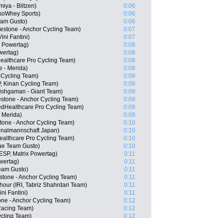
iya - Blitzen)
0:06
IsoWhey Sports)
0:06
eam Gusto)
0:06
estone - Anchor Cycling Team)
0:07
ini Fantini)
0:07
x Powertag)
0:08
wertag)
0:08
althcare Pro Cycling Team)
0:08
 - Merida)
0:08
Cycling Team)
0:09
, Kinan Cycling Team)
0:09
ishgaman - Giant Team)
0:09
stone - Anchor Cycling Team)
0:09
edHealthcare Pro Cycling Team)
0:09
 Merida)
0:09
tone - Anchor Cycling Team)
0:10
onalmannschaft Japan)
0:10
ealthcare Pro Cycling Team)
0:10
ue Team Gusto)
0:10
ESP, Matrix Powertag)
0:11
owertag)
0:11
Team Gusto)
0:11
tone - Anchor Cycling Team)
0:11
our (IRI, Tabriz Shahrdari Team)
0:11
ni Fantini)
0:11
one - Anchor Cycling Team)
0:12
Racing Team)
0:12
ycling Team)
0:12