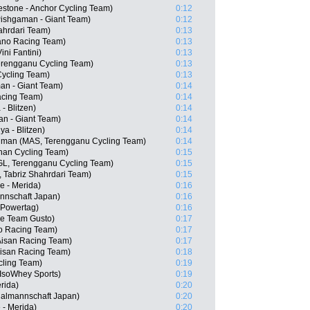
stone - Anchor Cycling Team)
0:12
Pishgaman - Giant Team)
0:12
ahrdari Team)
0:13
ano Racing Team)
0:13
ini Fantini)
0:13
erengganu Cycling Team)
0:13
Cycling Team)
0:13
an - Giant Team)
0:14
acing Team)
0:14
- Blitzen)
0:14
n - Giant Team)
0:14
a - Blitzen)
0:14
hman (MAS, Terengganu Cycling Team)
0:14
nan Cycling Team)
0:15
L, Terengganu Cycling Team)
0:15
, Tabriz Shahrdari Team)
0:15
e - Merida)
0:16
nnschaft Japan)
0:16
 Powertag)
0:16
ue Team Gusto)
0:17
o Racing Team)
0:17
 Aisan Racing Team)
0:17
isan Racing Team)
0:18
cling Team)
0:19
 IsoWhey Sports)
0:19
rida)
0:20
nalmannschaft Japan)
0:20
 - Merida)
0:20