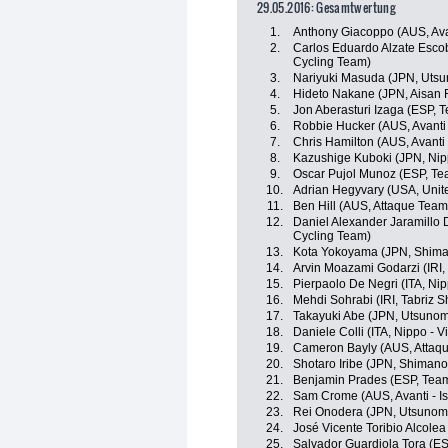
29.05.2016: Gesamtwertung
1.
Anthony Giacoppo (AUS, Ava
2.
Carlos Eduardo Alzate Esco
Cycling Team)
3.
Nariyuki Masuda (JPN, Utsun
4.
Hideto Nakane (JPN, Aisan
5.
Jon Aberasturi Izaga (ESP, 
6.
Robbie Hucker (AUS, Avanti 
7.
Chris Hamilton (AUS, Avanti
8.
Kazushige Kuboki (JPN, Nippo
9.
Oscar Pujol Munoz (ESP, T
10.
Adrian Hegyvary (USA, Unit
11.
Ben Hill (AUS, Attaque Team
12.
Daniel Alexander Jaramillo 
Cycling Team)
13.
Kota Yokoyama (JPN, Shim
14.
Arvin Moazami Godarzi (IRI
15.
Pierpaolo De Negri (ITA, Nipp
16.
Mehdi Sohrabi (IRI, Tabriz 
17.
Takayuki Abe (JPN, Utsunomi
18.
Daniele Colli (ITA, Nippo - Vi
19.
Cameron Bayly (AUS, Attaq
20.
Shotaro Iribe (JPN, Shiman
21.
Benjamin Prades (ESP, Tea
22.
Sam Crome (AUS, Avanti - I
23.
Rei Onodera (JPN, Utsunomiy
24.
José Vicente Toribio Alcolea
25.
Salvador Guardiola Tora (E