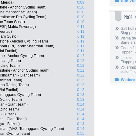
Alle Vi
 Merida)
0:09
tone - Anchor Cycling Team)
0:10
onalmannschaft Japan)
0:10
PROFI
ealthcare Pro Cycling Team)
0:10
ue Team Gusto)
0:10
ESP, Matrix Powertag)
0:11
Gall holt
owertag)
0:11
Sieg
| 08
Team Gusto)
0:11
Visma dr
tone - Anchor Cycling Team)
0:11
Barré ers
our (IRI, Tabriz Shahrdari Team)
0:11
Godon fu
ni Fantini)
0:11
Rippen
| 
one - Anchor Cycling Team)
0:12
Liste der
Racing Team)
0:12
Etappe
| 
ycling Team)
0:12
Vollering
stone - Anchor Cycling Team)
0:12
sollen“
| 
Pishgaman - Giant Team)
0:12
Weitere
ahrdari Team)
0:13
ano Racing Team)
0:13
ini Fantini)
0:13
erengganu Cycling Team)
0:13
Cycling Team)
0:13
an - Giant Team)
0:14
acing Team)
0:14
- Blitzen)
0:14
n - Giant Team)
0:14
a - Blitzen)
0:14
hman (MAS, Terengganu Cycling Team)
0:14
nan Cycling Team)
0:15