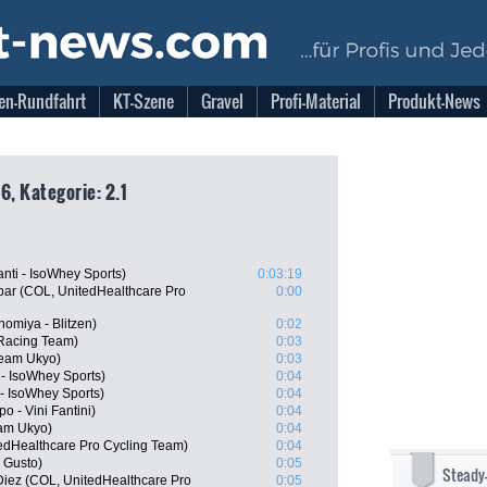
en-Rundfahrt
KT-Szene
Gravel
Profi-Material
Produkt-News
6, Kategorie: 2.1
nti - IsoWhey Sports)
0:03:19
bar (COL, UnitedHealthcare Pro
0:00
omiya - Blitzen)
0:02
 Racing Team)
0:03
Team Ukyo)
0:03
- IsoWhey Sports)
0:04
 - IsoWhey Sports)
0:04
 - Vini Fantini)
0:04
eam Ukyo)
0:04
edHealthcare Pro Cycling Team)
0:04
 Gusto)
0:05
Steady
Diez (COL, UnitedHealthcare Pro
0:05