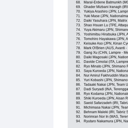
68.
Maral-Erdene Batmunkh (MG
69.
Ghader Mizbani Iranagh (IRI
70.
Yukiya Arashiro (JPN, Lampr
71.
Yuki Mase (JPN, Nationalma
72.
Daiki Yasuhara (JPN, Matrix
73.
Shao Hsuan Lu (TPE, Attaq
74.
Yuya Akimaru (JPN, Shiman
75.
Yoshimitsu Hiratsuka (JPN,
76.
Tomohiro Hayakawa (JPN, A
77.
Keisuke Aso (JPN, Kinan Cy
78.
Mark O\'Brien (AUS, Avanti -
79.
Gang Xu (CHN, Lampre - Me
80.
Daiki Magosaki (JPN, Natio
81.
Davide Cimolai (ITA, Lampre
82.
Ryo Minato (JPN, Shimano 
83.
Saya Kuroeda (JPN, Nation
84.
Nur Amirul Fakhruddin Marz
85.
Yuri Kobashi (JPN, Shiman
86.
Tadaaki Nakai (JPN, Team 
87.
Dadi Suryadi (INA, Terengg
88.
Ryo Kodama (JPN, National
89.
Shiki Kuroeda (JPN, Aisan 
90.
Saeid Safarzadeh (IRI, Tabr
91.
Michimasa Nakai (JPN, Tea
92.
Behnam Maleki (IRI, Tabriz 
93.
Norimran Nor In (MAS, Tere
94.
Ryutaro Nakamura (JPN, Na