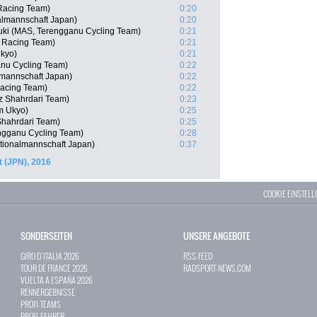
Racing Team)
0:20
almannschaft Japan)
0:20
uki (MAS, Terengganu Cycling Team)
0:21
o Racing Team)
0:21
Ukyo)
0:21
anu Cycling Team)
0:22
mannschaft Japan)
0:22
Racing Team)
0:22
iz Shahrdari Team)
0:23
m Ukyo)
0:25
Shahrdari Team)
0:25
ngganu Cycling Team)
0:28
tionalmannschaft Japan)
0:37
 (JPN), 2016
COOKIE EINSTEL
SONDERSEITEN
UNSERE ANGEBOTE
GIRO D`ITALIA 2026
RSS-FEED
TOUR DE FRANCE 2026
RADSPORT-NEWS.COM
VUELTA A ESPAÑA 2026
RENNERGEBNISSE
PROFI-TEAMS
PROFI-FAHRER