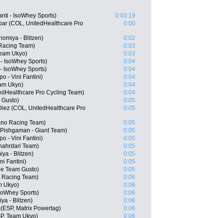
nti - IsoWhey Sports)
0:03:19
bar (COL, UnitedHealthcare Pro
0:00
omiya - Blitzen)
0:02
 Racing Team)
0:03
Team Ukyo)
0:03
- IsoWhey Sports)
0:04
 - IsoWhey Sports)
0:04
 - Vini Fantini)
0:04
eam Ukyo)
0:04
edHealthcare Pro Cycling Team)
0:04
 Gusto)
0:05
Diez (COL, UnitedHealthcare Pro
0:05
ano Racing Team)
0:05
, Pishgaman - Giant Team)
0:05
o - Vini Fantini)
0:05
Shahrdari Team)
0:05
ya - Blitzen)
0:05
ni Fantini)
0:05
ue Team Gusto)
0:05
o Racing Team)
0:06
m Ukyo)
0:06
soWhey Sports)
0:06
a - Blitzen)
0:06
 (ESP, Matrix Powertag)
0:06
SP, Team Ukyo)
0:06