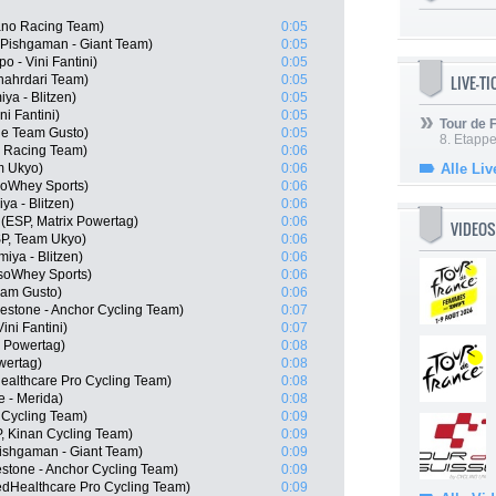
ano Racing Team)
0:05
, Pishgaman - Giant Team)
0:05
o - Vini Fantini)
0:05
LIVE-T
Shahrdari Team)
0:05
ya - Blitzen)
0:05
ni Fantini)
0:05
Tour de
ue Team Gusto)
0:05
8. Etappe
o Racing Team)
0:06
m Ukyo)
0:06
Alle Liv
soWhey Sports)
0:06
a - Blitzen)
0:06
 (ESP, Matrix Powertag)
0:06
VIDEOS
SP, Team Ukyo)
0:06
iya - Blitzen)
0:06
IsoWhey Sports)
0:06
eam Gusto)
0:06
estone - Anchor Cycling Team)
0:07
ini Fantini)
0:07
x Powertag)
0:08
wertag)
0:08
althcare Pro Cycling Team)
0:08
 - Merida)
0:08
Cycling Team)
0:09
, Kinan Cycling Team)
0:09
ishgaman - Giant Team)
0:09
stone - Anchor Cycling Team)
0:09
edHealthcare Pro Cycling Team)
0:09