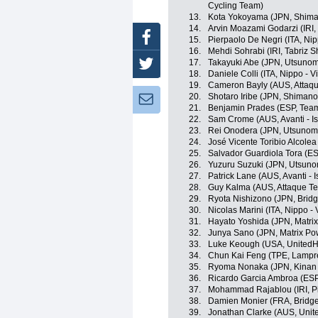
Cycling Team)
13.
Kota Yokoyama (JPN, Shim
14.
Arvin Moazami Godarzi (IRI
Facebook
15.
Pierpaolo De Negri (ITA, Nipp
16.
Mehdi Sohrabi (IRI, Tabriz 
17.
Takayuki Abe (JPN, Utsunomi
Twitter
18.
Daniele Colli (ITA, Nippo - Vi
19.
Cameron Bayly (AUS, Attaq
20.
Shotaro Iribe (JPN, Shiman
Newsletter:
21.
Benjamin Prades (ESP, Tea
22.
Sam Crome (AUS, Avanti - I
23.
Rei Onodera (JPN, Utsunomiy
24.
José Vicente Toribio Alcolea
25.
Salvador Guardiola Tora (E
26.
Yuzuru Suzuki (JPN, Utsunom
27.
Patrick Lane (AUS, Avanti - 
28.
Guy Kalma (AUS, Attaque T
29.
Ryota Nishizono (JPN, Bridg
30.
Nicolas Marini (ITA, Nippo - V
31.
Hayato Yoshida (JPN, Matri
32.
Junya Sano (JPN, Matrix Po
33.
Luke Keough (USA, UnitedHe
34.
Chun Kai Feng (TPE, Lampre
35.
Ryoma Nonaka (JPN, Kinan 
36.
Ricardo Garcia Ambroa (ESP
37.
Mohammad Rajablou (IRI, P
38.
Damien Monier (FRA, Bridge
39.
Jonathan Clarke (AUS, Unit