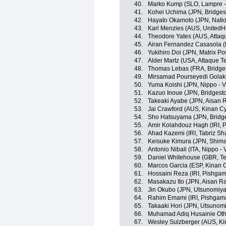
40.
Marko Kump (SLO, Lampre -
41.
Kohei Uchima (JPN, Bridges
42.
Hayato Okamoto (JPN, Nati
43.
Karl Menzies (AUS, UnitedH
44.
Theodore Yates (AUS, Attaq
45.
Airan Fernandez Casasola (
46.
Yukihiro Doi (JPN, Matrix P
47.
Alder Martz (USA, Attaque 
48.
Thomas Lebas (FRA, Bridges
49.
Mirsamad Pourseyedi Golakh
50.
Yuma Koishi (JPN, Nippo - Vi
51.
Kazuo Inoue (JPN, Bridgest
52.
Takeaki Ayabe (JPN, Aisan 
53.
Jai Crawford (AUS, Kinan C
54.
Sho Hatsuyama (JPN, Bridge
55.
Amir Kolahdouz Hagh (IRI, 
56.
Ahad Kazemi (IRI, Tabriz Sh
57.
Keisuke Kimura (JPN, Shim
58.
Antonio Nibali (ITA, Nippo - V
59.
Daniel Whitehouse (GBR, T
60.
Marcos Garcia (ESP, Kinan 
61.
Hossaini Reza (IRI, Pishgam
62.
Masakazu Ito (JPN, Aisan R
63.
Jin Okubo (JPN, Utsunomiya 
64.
Rahim Emami (IRI, Pishgama
65.
Takaaki Hori (JPN, Utsunomiy
66.
Muhamad Adiq Husainie Ot
67.
Wesley Sulzberger (AUS, Ki