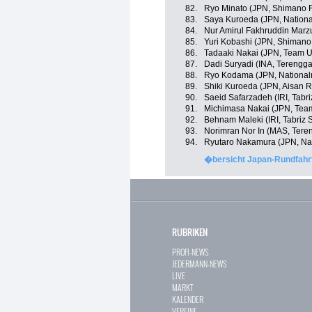
82.
Ryo Minato (JPN, Shimano 
83.
Saya Kuroeda (JPN, Nation
84.
Nur Amirul Fakhruddin Marz
85.
Yuri Kobashi (JPN, Shiman
86.
Tadaaki Nakai (JPN, Team 
87.
Dadi Suryadi (INA, Terengg
88.
Ryo Kodama (JPN, National
89.
Shiki Kuroeda (JPN, Aisan 
90.
Saeid Safarzadeh (IRI, Tabr
91.
Michimasa Nakai (JPN, Tea
92.
Behnam Maleki (IRI, Tabriz 
93.
Norimran Nor In (MAS, Tere
94.
Ryutaro Nakamura (JPN, Na
�bersicht Japan-Rundfahrt
RUBRIKEN
PROFI-NEWS
JEDERMANN-NEWS
LIVE
MARKT
KALENDER
VEREINE