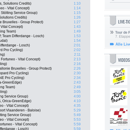
s, Solutions Credits)
1:10
eo - Vital Concept)
1:14
tölting Service Group)
1:15
olutions Credits)
1:26
LIVE-T
e Bruxelles - Group Protect)
1:27
 Vital Concept)
1:43
ing Team)
1:49
Tour de
, Team Differdange - Losch)
1:53
7. Etappe
udal)
1:54
Alle Liv
fferdange - Losch)
2:01
d Pro Cycling)
2:02
ing)
2:11
VIDEOS
Fortuneo - Vital Concept)
2:13
ling)
2:16
llonie Bruxelles - Group Protect)
2:26
opard Pro Cycling)
2:30
E Pro Cycling)
2:34
a-GreenEdge)
2:43
ing Team)
2:49
ling)
3:05
ing Service Group)
4:00
, Orica-GreenEdge)
4:10
o - Vital Concept)
4:35
ort Vlaanderen - Baloise)
5:29
ing Service Group)
5:49
eo - Vital Concept)
5:53
rtuneo - Vital Concept)
5:59
fferdange - Losch)
5:59