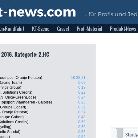
en-Rundfahrt
KT-Szene
Gravel
Profi-Material
Produkt-News
 2016, Kategorie: 2.HC
oompot - Oranje Peloton)
16:28:21
 Racing Team)
0:09
ervice Group)
0:19
, Solutions Credits)
0:22
EN, Orica-GreenEdge)
0:24
Topsport Vlaanderen - Baloise)
0:28
 Groupe Gobert)
0:32
 Oranje Peloton)
0:37
Groupe Gobert)
0:48
Solutions Credits)
0:52
ycling)
0:53
otto Soudal)
0:56
Steady
oudal)
0:59