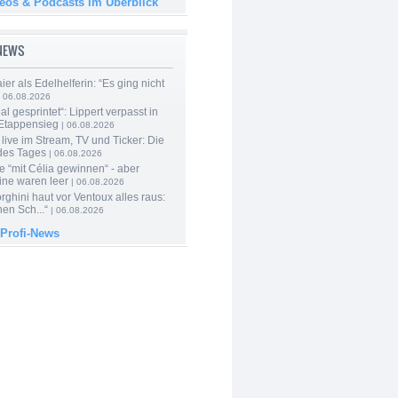
deos & Podcasts im Überblick
-NEWS
er als Edelhelferin: “Es ging nicht
 06.08.2026
al gesprintet“: Lippert verpasst in
Etappensieg
| 06.08.2026
live im Stream, TV und Ticker: Die
des Tages
| 06.08.2026
e “mit Célia gewinnen“ - aber
ine waren leer
| 06.08.2026
ghini haut vor Ventoux alles raus:
en Sch...“
| 06.08.2026
 Profi-News