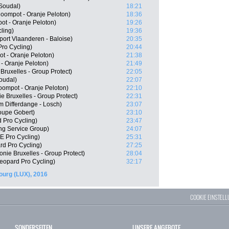
Soudal)
18:21
oompot - Oranje Peloton)
18:36
t - Oranje Peloton)
19:26
ling)
19:36
ort Vlaanderen - Baloise)
20:35
ro Cycling)
20:44
t - Oranje Peloton)
21:38
- Oranje Peloton)
21:49
Bruxelles - Group Protect)
22:05
oudal)
22:07
ompot - Oranje Peloton)
22:10
e Bruxelles - Group Protect)
22:31
 Differdange - Losch)
23:07
oupe Gobert)
23:10
d Pro Cycling)
23:47
ng Service Group)
24:07
E Pro Cycling)
25:31
d Pro Cycling)
27:25
nie Bruxelles - Group Protect)
28:04
eopard Pro Cycling)
32:17
urg (LUX), 2016
COOKIE EINSTEL
SONDERSEITEN
UNSERE ANGEBOTE