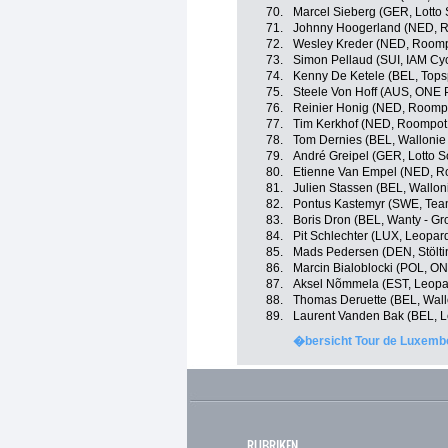
70.
Marcel Sieberg (GER, Lotto 
71.
Johnny Hoogerland (NED, R
72.
Wesley Kreder (NED, Roompo
73.
Simon Pellaud (SUI, IAM Cyc
74.
Kenny De Ketele (BEL, Topsp
75.
Steele Von Hoff (AUS, ONE P
76.
Reinier Honig (NED, Roompo
77.
Tim Kerkhof (NED, Roompot 
78.
Tom Dernies (BEL, Wallonie 
79.
André Greipel (GER, Lotto S
80.
Etienne Van Empel (NED, Ro
81.
Julien Stassen (BEL, Walloni
82.
Pontus Kastemyr (SWE, Team
83.
Boris Dron (BEL, Wanty - Gr
84.
Pit Schlechter (LUX, Leopar
85.
Mads Pedersen (DEN, Stölti
86.
Marcin Bialoblocki (POL, ON
87.
Aksel Nõmmela (EST, Leopar
88.
Thomas Deruette (BEL, Wallo
89.
Laurent Vanden Bak (BEL, L
�bersicht Tour de Luxembo
RUBRIKEN