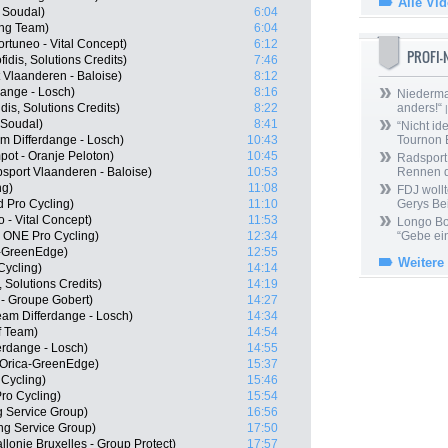
Alle Vi
 Soudal)
6:04
ing Team)
6:04
rtuneo - Vital Concept)
6:12
PROFI
dis, Solutions Credits)
7:46
 Vlaanderen - Baloise)
8:12
dange - Losch)
8:16
Niedermai
dis, Solutions Credits)
8:22
anders!“
|
 Soudal)
8:41
“Nicht ide
m Differdange - Losch)
10:43
Tournon 
ot - Oranje Peloton)
10:45
Radsport 
sport Vlaanderen - Baloise)
10:53
Rennen 
ng)
11:08
FDJ wollt
 Pro Cycling)
11:10
Gerys Be
 - Vital Concept)
11:53
Longo Bor
 ONE Pro Cycling)
12:34
“Gebe ein
a-GreenEdge)
12:55
Weitere
Cycling)
14:14
 Solutions Credits)
14:19
 - Groupe Gobert)
14:27
eam Differdange - Losch)
14:34
f Team)
14:54
ferdange - Losch)
14:55
 Orica-GreenEdge)
15:37
Cycling)
15:46
Pro Cycling)
15:54
g Service Group)
16:56
ng Service Group)
17:50
lonie Bruxelles - Group Protect)
17:57