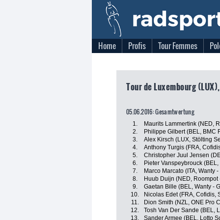
Home
Profis
Tour Femmes
Pol
Tour de Luxembourg (LUX),
05.06.2016: Gesamtwertung
1.
Maurits Lammertink (NED, R
2.
Philippe Gilbert (BEL, BMC
3.
Alex Kirsch (LUX, Stölting S
4.
Anthony Turgis (FRA, Cofidis
5.
Christopher Juul Jensen (D
6.
Pieter Vanspeybrouck (BEL, 
7.
Marco Marcato (ITA, Wanty -
8.
Huub Duijn (NED, Roompot -
9.
Gaetan Bille (BEL, Wanty - 
10.
Nicolas Edet (FRA, Cofidis, 
11.
Dion Smith (NZL, ONE Pro C
12.
Tosh Van Der Sande (BEL, L
13.
Sander Armee (BEL, Lotto S