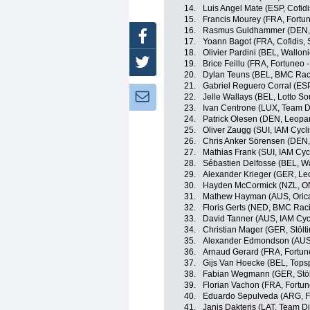
14.
Luis Angel Mate (ESP, Cofidi
15.
Francis Mourey (FRA, Fortun
16.
Rasmus Guldhammer (DEN, S
Facebook
17.
Yoann Bagot (FRA, Cofidis, S
18.
Olivier Pardini (BEL, Walloni
Twitter
19.
Brice Feillu (FRA, Fortuneo -
20.
Dylan Teuns (BEL, BMC Rac
21.
Gabriel Reguero Corral (ESP
Newsletter:
22.
Jelle Wallays (BEL, Lotto So
23.
Ivan Centrone (LUX, Team Di
24.
Patrick Olesen (DEN, Leopar
25.
Oliver Zaugg (SUI, IAM Cycl
26.
Chris Anker Sörensen (DEN, 
27.
Mathias Frank (SUI, IAM Cyc
28.
Sébastien Delfosse (BEL, Wa
29.
Alexander Krieger (GER, Le
30.
Hayden McCormick (NZL, ON
31.
Mathew Hayman (AUS, Oric
32.
Floris Gerts (NED, BMC Rac
33.
David Tanner (AUS, IAM Cyc
34.
Christian Mager (GER, Stölt
35.
Alexander Edmondson (AUS
36.
Arnaud Gerard (FRA, Fortune
37.
Gijs Van Hoecke (BEL, Topsp
38.
Fabian Wegmann (GER, Stölt
39.
Florian Vachon (FRA, Fortun
40.
Eduardo Sepulveda (ARG, Fo
41.
Janis Dakteris (LAT, Team Di