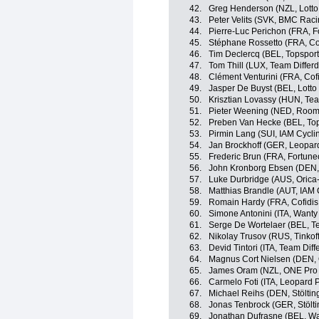
42.
Greg Henderson (NZL, Lotto
43.
Peter Velits (SVK, BMC Rac
44.
Pierre-Luc Perichon (FRA, Fo
45.
Stéphane Rossetto (FRA, Cofi
46.
Tim Declercq (BEL, Topsport
47.
Tom Thill (LUX, Team Differ
48.
Clément Venturini (FRA, Cofi
49.
Jasper De Buyst (BEL, Lotto
50.
Krisztian Lovassy (HUN, Tea
51.
Pieter Weening (NED, Roomp
52.
Preben Van Hecke (BEL, Top
53.
Pirmin Lang (SUI, IAM Cycli
54.
Jan Brockhoff (GER, Leopard
55.
Frederic Brun (FRA, Fortuneo
56.
John Kronborg Ebsen (DEN,
57.
Luke Durbridge (AUS, Oric
58.
Matthias Brandle (AUT, IAM 
59.
Romain Hardy (FRA, Cofidis,
60.
Simone Antonini (ITA, Wanty
61.
Serge De Wortelaer (BEL, T
62.
Nikolay Trusov (RUS, Tinkof
63.
Devid Tintori (ITA, Team Dif
64.
Magnus Cort Nielsen (DEN,
65.
James Oram (NZL, ONE Pro 
66.
Carmelo Foti (ITA, Leopard 
67.
Michael Reihs (DEN, Stöltin
68.
Jonas Tenbrock (GER, Stölti
69.
Jonathan Dufrasne (BEL, Wal