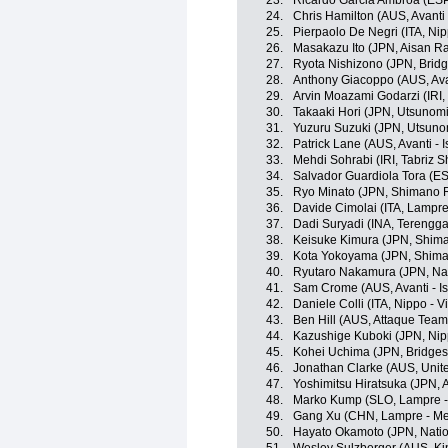
23.
Ricardo Garcia Ambroa (ESP
24.
Chris Hamilton (AUS, Avanti
25.
Pierpaolo De Negri (ITA, Nipp
26.
Masakazu Ito (JPN, Aisan R
27.
Ryota Nishizono (JPN, Bridg
28.
Anthony Giacoppo (AUS, Ava
29.
Arvin Moazami Godarzi (IRI
30.
Takaaki Hori (JPN, Utsunomiy
31.
Yuzuru Suzuki (JPN, Utsunom
32.
Patrick Lane (AUS, Avanti - 
33.
Mehdi Sohrabi (IRI, Tabriz 
34.
Salvador Guardiola Tora (E
35.
Ryo Minato (JPN, Shimano 
36.
Davide Cimolai (ITA, Lampre
37.
Dadi Suryadi (INA, Terengg
38.
Keisuke Kimura (JPN, Shim
39.
Kota Yokoyama (JPN, Shim
40.
Ryutaro Nakamura (JPN, Na
41.
Sam Crome (AUS, Avanti - I
42.
Daniele Colli (ITA, Nippo - Vi
43.
Ben Hill (AUS, Attaque Team
44.
Kazushige Kuboki (JPN, Nippo
45.
Kohei Uchima (JPN, Bridges
46.
Jonathan Clarke (AUS, Unit
47.
Yoshimitsu Hiratsuka (JPN,
48.
Marko Kump (SLO, Lampre -
49.
Gang Xu (CHN, Lampre - Me
50.
Hayato Okamoto (JPN, Nati