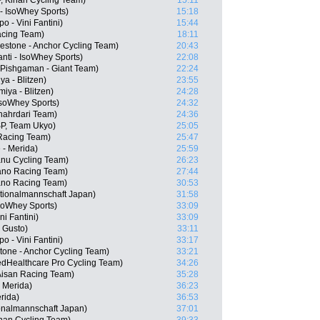
, Kinan Cycling Team)
15:11
 - IsoWhey Sports)
15:18
o - Vini Fantini)
15:44
acing Team)
18:11
estone - Anchor Cycling Team)
20:43
nti - IsoWhey Sports)
22:08
, Pishgaman - Giant Team)
22:24
a - Blitzen)
23:55
iya - Blitzen)
24:28
IsoWhey Sports)
24:32
Shahrdari Team)
24:36
SP, Team Ukyo)
25:05
Racing Team)
25:47
 - Merida)
25:59
anu Cycling Team)
26:23
ano Racing Team)
27:44
ano Racing Team)
30:53
tionalmannschaft Japan)
31:58
soWhey Sports)
33:09
ni Fantini)
33:09
 Gusto)
33:11
 - Vini Fantini)
33:17
tone - Anchor Cycling Team)
33:21
edHealthcare Pro Cycling Team)
34:26
 Aisan Racing Team)
35:28
 Merida)
36:23
rida)
36:53
onalmannschaft Japan)
37:01