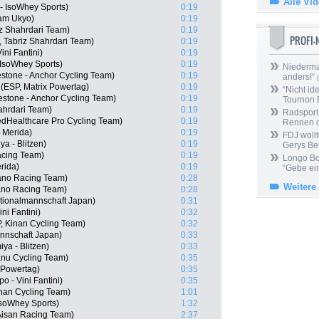
Alle Vi
 - IsoWhey Sports)
0:19
eam Ukyo)
0:19
iz Shahrdari Team)
0:19
PROFI
, Tabriz Shahrdari Team)
0:19
ini Fantini)
0:19
 IsoWhey Sports)
0:19
Niedermai
stone - Anchor Cycling Team)
0:19
anders!“
|
 (ESP, Matrix Powertag)
0:19
“Nicht ide
stone - Anchor Cycling Team)
0:19
Tournon 
ahrdari Team)
0:19
Radsport 
edHealthcare Pro Cycling Team)
0:19
Rennen 
 Merida)
0:19
FDJ wollt
a - Blitzen)
0:19
Gerys Be
acing Team)
0:19
Longo Bor
rida)
0:19
“Gebe ein
ano Racing Team)
0:28
Weitere
ano Racing Team)
0:28
tionalmannschaft Japan)
0:31
ni Fantini)
0:32
, Kinan Cycling Team)
0:32
nnschaft Japan)
0:33
ya - Blitzen)
0:33
anu Cycling Team)
0:35
 Powertag)
0:35
 - Vini Fantini)
0:35
nan Cycling Team)
1:01
IsoWhey Sports)
1:32
 Aisan Racing Team)
2:37