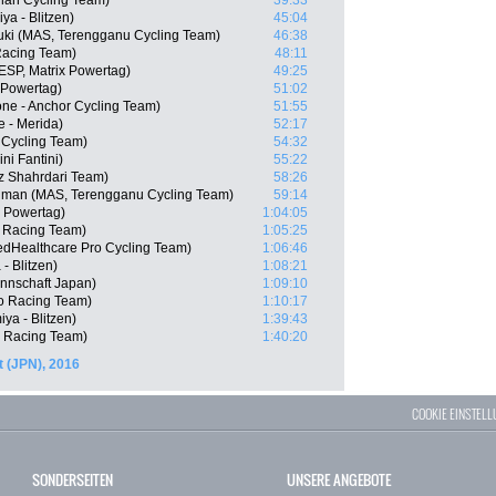
nan Cycling Team)
39:33
a - Blitzen)
45:04
uki (MAS, Terengganu Cycling Team)
46:38
Racing Team)
48:11
ESP, Matrix Powertag)
49:25
 Powertag)
51:02
one - Anchor Cycling Team)
51:55
 - Merida)
52:17
Cycling Team)
54:32
ni Fantini)
55:22
iz Shahrdari Team)
58:26
hman (MAS, Terengganu Cycling Team)
59:14
x Powertag)
1:04:05
o Racing Team)
1:05:25
edHealthcare Pro Cycling Team)
1:06:46
- Blitzen)
1:08:21
nnschaft Japan)
1:09:10
o Racing Team)
1:10:17
ya - Blitzen)
1:39:43
o Racing Team)
1:40:20
 (JPN), 2016
COOKIE EINSTEL
SONDERSEITEN
UNSERE ANGEBOTE