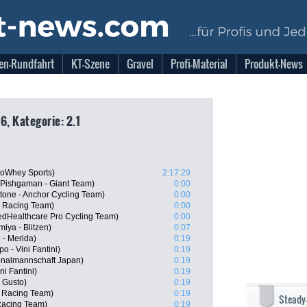
en-Rundfahrt
KT-Szene
Gravel
Profi-Material
Produkt-News
6, Kategorie: 2.1
soWhey Sports)
2:17:29
, Pishgaman - Giant Team)
0:00
tone - Anchor Cycling Team)
0:00
o Racing Team)
0:00
edHealthcare Pro Cycling Team)
0:00
iya - Blitzen)
0:07
 - Merida)
0:19
o - Vini Fantini)
0:19
onalmannschaft Japan)
0:19
ni Fantini)
0:19
 Gusto)
0:19
o Racing Team)
0:19
Steady
Racing Team)
0:19