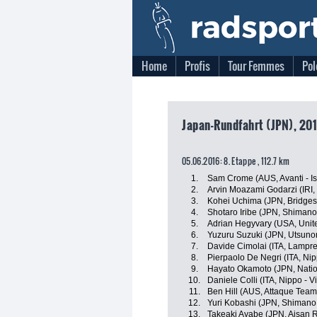
Home
Profis
Tour Femmes
Pol
Japan-Rundfahrt (JPN), 201
05.06.2016: 8. Etappe , 112.7 km
1.
Sam Crome (AUS, Avanti - I
2.
Arvin Moazami Godarzi (IRI
3.
Kohei Uchima (JPN, Bridges
4.
Shotaro Iribe (JPN, Shiman
5.
Adrian Hegyvary (USA, Unit
6.
Yuzuru Suzuki (JPN, Utsunom
7.
Davide Cimolai (ITA, Lampre
8.
Pierpaolo De Negri (ITA, Nipp
9.
Hayato Okamoto (JPN, Nati
10.
Daniele Colli (ITA, Nippo - Vi
11.
Ben Hill (AUS, Attaque Team
12.
Yuri Kobashi (JPN, Shiman
13.
Takeaki Ayabe (JPN, Aisan 