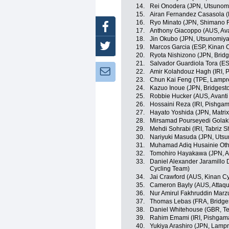
14.
Rei Onodera (JPN, Utsunomiy
15.
Airan Fernandez Casasola (
16.
Ryo Minato (JPN, Shimano 
Facebook
17.
Anthony Giacoppo (AUS, Ava
18.
Jin Okubo (JPN, Utsunomiya 
Twitter
19.
Marcos Garcia (ESP, Kinan 
20.
Ryota Nishizono (JPN, Bridg
21.
Salvador Guardiola Tora (E
Newsletter:
22.
Amir Kolahdouz Hagh (IRI, 
23.
Chun Kai Feng (TPE, Lampre
24.
Kazuo Inoue (JPN, Bridgest
25.
Robbie Hucker (AUS, Avanti 
26.
Hossaini Reza (IRI, Pishgam
27.
Hayato Yoshida (JPN, Matri
28.
Mirsamad Pourseyedi Golakh
29.
Mehdi Sohrabi (IRI, Tabriz 
30.
Nariyuki Masuda (JPN, Utsun
31.
Muhamad Adiq Husainie Ot
32.
Tomohiro Hayakawa (JPN, A
33.
Daniel Alexander Jaramillo 
Cycling Team)
34.
Jai Crawford (AUS, Kinan C
35.
Cameron Bayly (AUS, Attaq
36.
Nur Amirul Fakhruddin Marz
37.
Thomas Lebas (FRA, Bridges
38.
Daniel Whitehouse (GBR, T
39.
Rahim Emami (IRI, Pishgama
40.
Yukiya Arashiro (JPN, Lampr