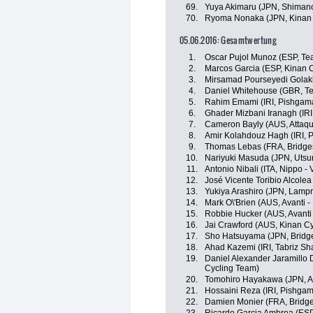
69.
Yuya Akimaru (JPN, Shiman
70.
Ryoma Nonaka (JPN, Kinan 
05.06.2016: Gesamtwertung
1.
Oscar Pujol Munoz (ESP, T
2.
Marcos Garcia (ESP, Kinan 
3.
Mirsamad Pourseyedi Golakh
4.
Daniel Whitehouse (GBR, T
5.
Rahim Emami (IRI, Pishgama
6.
Ghader Mizbani Iranagh (IRI
7.
Cameron Bayly (AUS, Attaq
8.
Amir Kolahdouz Hagh (IRI, 
9.
Thomas Lebas (FRA, Bridges
10.
Nariyuki Masuda (JPN, Utsun
11.
Antonio Nibali (ITA, Nippo - V
12.
José Vicente Toribio Alcolea
13.
Yukiya Arashiro (JPN, Lampr
14.
Mark O\'Brien (AUS, Avanti -
15.
Robbie Hucker (AUS, Avanti 
16.
Jai Crawford (AUS, Kinan C
17.
Sho Hatsuyama (JPN, Bridge
18.
Ahad Kazemi (IRI, Tabriz Sh
19.
Daniel Alexander Jaramillo 
Cycling Team)
20.
Tomohiro Hayakawa (JPN, A
21.
Hossaini Reza (IRI, Pishgam
22.
Damien Monier (FRA, Bridge