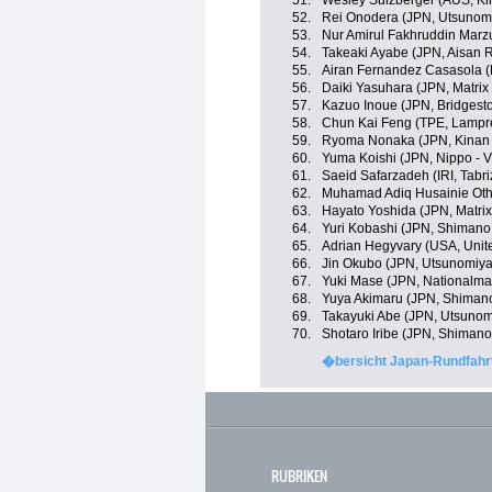
51.
Wesley Sulzberger (AUS, Ki
52.
Rei Onodera (JPN, Utsunomiy
53.
Nur Amirul Fakhruddin Marz
54.
Takeaki Ayabe (JPN, Aisan 
55.
Airan Fernandez Casasola (
56.
Daiki Yasuhara (JPN, Matrix
57.
Kazuo Inoue (JPN, Bridgest
58.
Chun Kai Feng (TPE, Lampre
59.
Ryoma Nonaka (JPN, Kinan 
60.
Yuma Koishi (JPN, Nippo - Vi
61.
Saeid Safarzadeh (IRI, Tabr
62.
Muhamad Adiq Husainie Ot
63.
Hayato Yoshida (JPN, Matri
64.
Yuri Kobashi (JPN, Shiman
65.
Adrian Hegyvary (USA, Unit
66.
Jin Okubo (JPN, Utsunomiya 
67.
Yuki Mase (JPN, Nationalma
68.
Yuya Akimaru (JPN, Shiman
69.
Takayuki Abe (JPN, Utsunomi
70.
Shotaro Iribe (JPN, Shiman
�bersicht Japan-Rundfahrt
RUBRIKEN