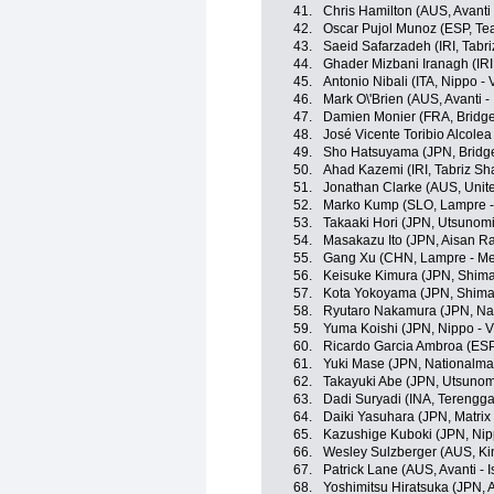
41.
Chris Hamilton (AUS, Avanti
42.
Oscar Pujol Munoz (ESP, T
43.
Saeid Safarzadeh (IRI, Tabr
44.
Ghader Mizbani Iranagh (IRI
45.
Antonio Nibali (ITA, Nippo - V
46.
Mark O\'Brien (AUS, Avanti -
47.
Damien Monier (FRA, Bridge
48.
José Vicente Toribio Alcolea
49.
Sho Hatsuyama (JPN, Bridge
50.
Ahad Kazemi (IRI, Tabriz Sh
51.
Jonathan Clarke (AUS, Unit
52.
Marko Kump (SLO, Lampre -
53.
Takaaki Hori (JPN, Utsunomiy
54.
Masakazu Ito (JPN, Aisan R
55.
Gang Xu (CHN, Lampre - Me
56.
Keisuke Kimura (JPN, Shim
57.
Kota Yokoyama (JPN, Shim
58.
Ryutaro Nakamura (JPN, Na
59.
Yuma Koishi (JPN, Nippo - Vi
60.
Ricardo Garcia Ambroa (ESP
61.
Yuki Mase (JPN, Nationalma
62.
Takayuki Abe (JPN, Utsunomi
63.
Dadi Suryadi (INA, Terengg
64.
Daiki Yasuhara (JPN, Matrix
65.
Kazushige Kuboki (JPN, Nippo
66.
Wesley Sulzberger (AUS, Ki
67.
Patrick Lane (AUS, Avanti - 
68.
Yoshimitsu Hiratsuka (JPN,